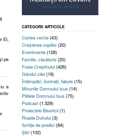
ă
CATEGORII ARTICOLE
Cartea veche
(43)
e El,
Creşterea copiilor
(20)
Evenimente
(128)
și pe
Familie, căsătorie
(20)
Foaia Creştinului
(426)
Gândul zilei
(19)
Întâmplări, ilustraţii, fabule
(15)
 nu a
Minunile Domnului Isus
(14)
ectiv
Pildele Domnului Isus
(75)
Podcast
(1.329)
Proiectele Bisericii
(1)
i
Roada Duhului
(3)
Schiţe de predici
(84)
Ştiri
(102)