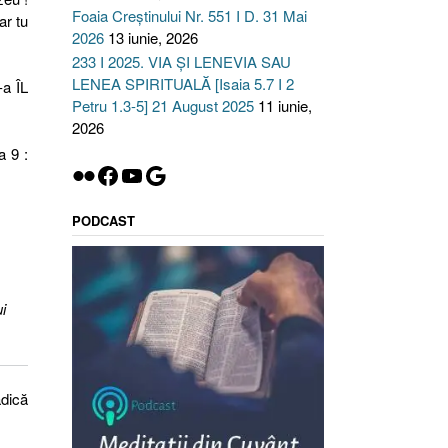
Foaia Creștinului Nr. 551 I D. 31 Mai
ar tu
2026
13 iunie, 2026
233 I 2025. VIA ȘI LENEVIA SAU
LENEA SPIRITUALĂ [Isaia 5.7 I 2
-a ÎL
Petru 1.3-5] 21 August 2025
11 iunie,
2026
a 9 :
Flickr
Facebook
YouTube
Google
PODCAST
i
adică