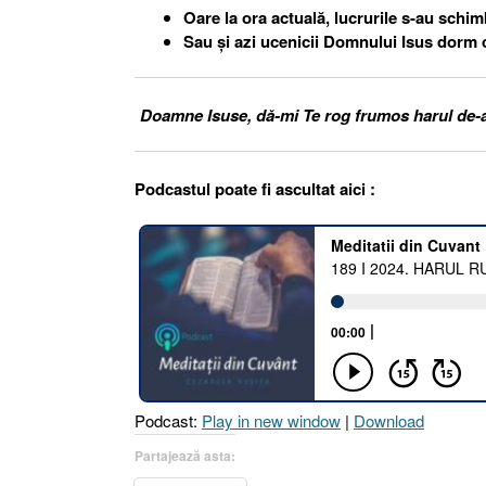
Oare la ora actuală, lucrurile s-au schim
Sau și azi ucenicii Domnului Isus dorm 
Doamne Isuse, dă-mi Te rog frumos harul de-a 
Podcastul poate fi ascultat aici :
Podcast:
Play in new window
|
Download
Partajează asta: