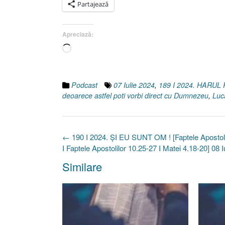
Partajează
Apreciază:
Încarc...
Podcast
07 Iulie 2024
,
189 I 2024. HARU
deoarece astfel poti vorbi direct cu Dumnezeu
,
Luc
Post
←
190 I 2024. ȘI EU SUNT OM ! [Faptele Apostoli
navigation
I Faptele Apostolilor 10.25-27 I Matei 4.18-20] 08 I
Similare