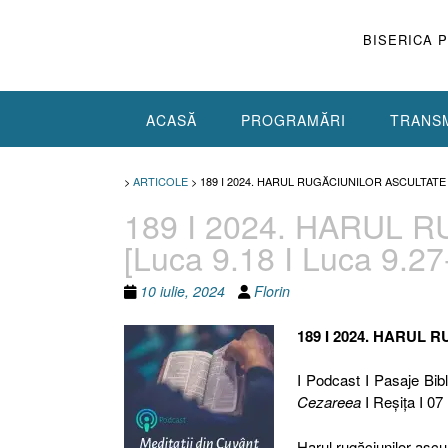
Skip
to
BISERICA 
content
ACASĂ
PROGRAMĂRI
TRANSM
>
ARTICOLE
>
189 I 2024. HARUL RUGĂCIUNILOR ASCULTATE [LU
189 I 2024. HARUL 
[Luca 9.18 I Luca 9.27
10 iulie, 2024
Florin
189 I 2024. HARUL
I Podcast I Pasaje Bibl
Cezareea
I Reşiţa I 07 
Harul rugăciunilor asc