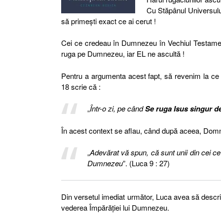
Cu Stăpânul Universului
să primești exact ce ai cerut !
Cei ce credeau în Dumnezeu în Vechiul Testament 
ruga pe Dumnezeu, iar EL ne ascultă !
Pentru a argumenta acest fapt, să revenim la ce 
18 scrie că :
„
Într-o zi, pe când
Se ruga Isus singur de
În acest context se aflau, când după aceea, Domnu
„
Adevărat vă spun, că sunt unii din cei ce
Dumnezeu
”. (Luca 9 : 27)
Din versetul imediat următor, Luca avea să descri
vederea Împărăţiei lui Dumnezeu.