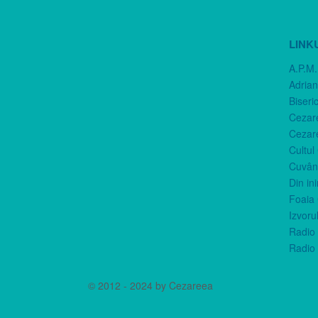
LINK
A.P.M.
Adria
Biseri
Cezar
Cezar
Cultul
Cuvânt
Din in
Foaia 
Izvorul
Radio 
Radio 
© 2012 - 2024 by Cezareea