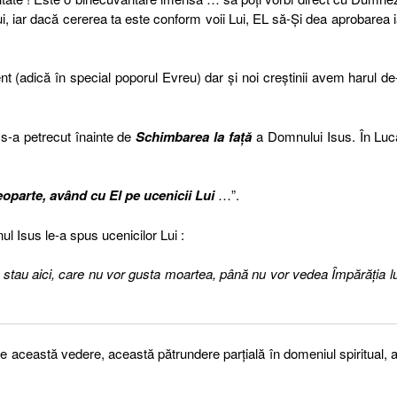
, iar dacă cererea ta este conform voii Lui, EL să-Și dea aprobarea i
(adică în special poporul Evreu) dar și noi creștinii avem harul de
s-a petrecut înainte de
Schimbarea la față
a Domnului Isus. În Luc
oparte, având cu El pe ucenicii Lui
…”.
l Isus le-a spus ucenicilor Lui :
 stau aici, care nu vor gusta moartea, până nu vor vedea Împărăţia lu
e această vedere, această pătrundere parțială în domeniul spiritual, 