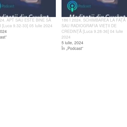
024. APT SAU ESTE BINE SĂ
186 I 2024. SCHIMBAREA LA FAȚĂ
 [Luca 9.32-33] 05 Iulie 2024
SAU RADIOGRAFIA VIEȚII DE
2024
CREDINȚĂ [Luca 9.28-36] 04 Iulie
ast”
2024
5 iulie, 2024
În „Podcast”