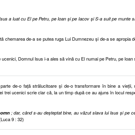
sus a luat cu El pe Petru, pe Ioan şi pe Iacov şi S-a suit pe munte s
stă chemarea de-a se putea ruga Lui Dumnezeu și de-a se apropia d
 ucenici, Domnul Isus i-a ales să vină cu El numai pe Petru, pe Ioan 
 parte de-o față strălucitoare și de-o transformare în bine a vieții,
trei ucenici scrie clar că, la un timp după ce au ajuns în locul resp
 somn
; dar, când s-au deşteptat bine, au văzut slava lui Isus şi pe ce
 (Luca 9 : 32)