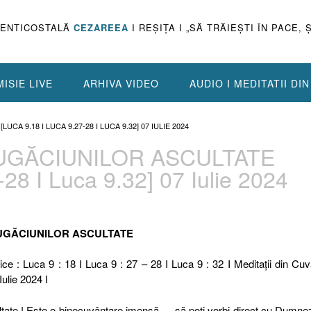
PENTICOSTALĂ
CEZAREEA
I REŞIŢA I „SĂ TRĂIEŞTI ÎN PACE, 
ISIE LIVE
ARHIVA VIDEO
AUDIO I MEDITATII DI
CA 9.18 I LUCA 9.27-28 I LUCA 9.32] 07 IULIE 2024
RUGĂCIUNILOR ASCULTATE
-28 I Luca 9.32] 07 Iulie 2024
 RUGĂCIUNILOR ASCULTATE
ice : Luca 9 : 18 I Luca 9 : 27 – 28 I Luca 9 : 32 I Meditaţii din Cuv
Iulie 2024 I
ultate ! Este o binecuvântare imensă … să poți vorbi direct cu Dumne