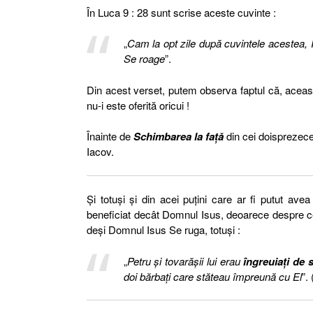
În Luca 9 : 28 sunt scrise aceste cuvinte :
„
Cam la opt zile după cuvintele acestea, I
Se roage
”.
Din acest verset, putem observa faptul că, acea
nu-i este oferită oricui !
Înainte de
Schimbarea la față
din cei doisprezece
Iacov.
Și totuși și din acei puțini care ar fi putut avea
beneficiat decât Domnul Isus, deoarece despre cei 
deși Domnul Isus Se ruga, totuși :
„
Petru şi tovarăşii lui erau
îngreuiaţi de
doi bărbaţi care stăteau împreună cu El
”.