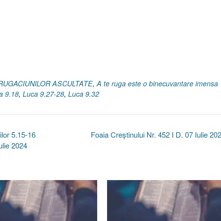
L RUGACIUNILOR ASCULTATE
,
A te ruga este o binecuvantare imensa
a 9.18
,
Luca 9.27-28
,
Luca 9.32
lor 5.15-16
Foaia Creştinului Nr. 452 I D. 07 Iulie 2
ulie 2024