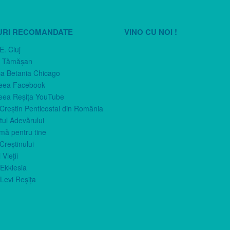
URI RECOMANDATE
VINO CU NOI !
E. Cluj
n Tămăşan
ca Betania Chicago
eea Facebook
eea Reşiţa YouTube
 Creştin Penticostal din România
ul Adevărului
imă pentru tine
Creştinului
 Vieţii
Ekklesia
Levi Reşiţa