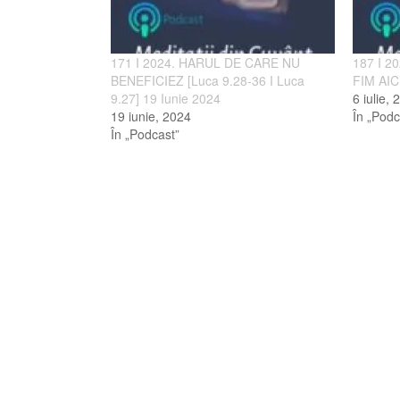
171 I 2024. HARUL DE CARE NU
187 I 2
BENEFICIEZ [Luca 9.28-36 I Luca
FIM AICI
9.27] 19 Iunie 2024
6 iulie, 
19 iunie, 2024
În „Podc
În „Podcast”