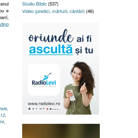
 anul
Studiu Biblic
(537)
upu e
Video (predici, mărturii, cântări)
(46)
banĭ,
„Hrăpăreţii,
ading
Matei
7.15,
Luca
18.11,
1
Corinteni
6.10”
zele
,
.12
,
re
,