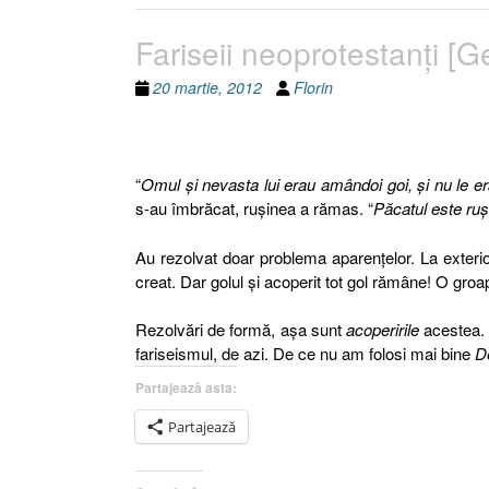
Fariseii neoprotestanţi [
20 martie, 2012
Florin
“
Omul şi nevasta lui erau amândoi goi, şi nu le er
s-au îmbrăcat, ruşinea a rămas. “
Păcatul este ru
Au rezolvat doar problema aparenţelor. La exteri
creat. Dar golul şi acoperit tot gol rămâne! O groa
Rezolvări de formă, aşa sunt
acoperirile
acestea.
fariseismul, de azi. De ce nu am folosi mai bine
D
Partajează asta:
Partajează