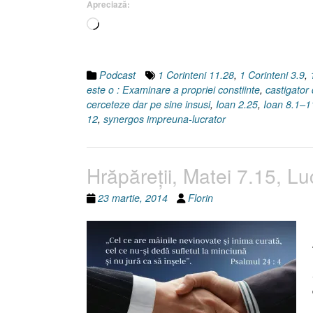
Apreciază:
Încarc...
Podcast
1 Corinteni 11.28
,
1 Corinteni 3.9
,
este o : Examinare a propriei constiinte
,
castigator 
cerceteze dar pe sine insusi
,
Ioan 2.25
,
Ioan 8.1–1
12
,
synergos impreuna-lucrator
Hrăpăreţii, Matei 7.15, Lu
23 martie, 2014
Florin