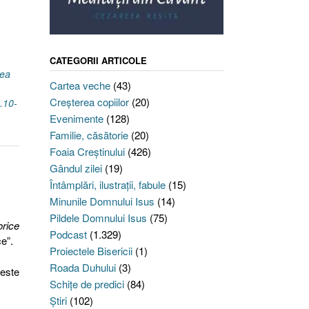
CATEGORII ARTICOLE
rea
Cartea veche
(43)
Creşterea copiilor
(20)
.10-
Evenimente
(128)
Familie, căsătorie
(20)
Foaia Creştinului
(426)
Gândul zilei
(19)
Întâmplări, ilustraţii, fabule
(15)
Minunile Domnului Isus
(14)
Pildele Domnului Isus
(75)
orice
Podcast
(1.329)
ce”.
Proiectele Bisericii
(1)
Roada Duhului
(3)
este
Schiţe de predici
(84)
Ştiri
(102)