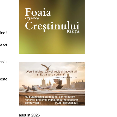
ine !
pă ce
golul
eşte
august 2026