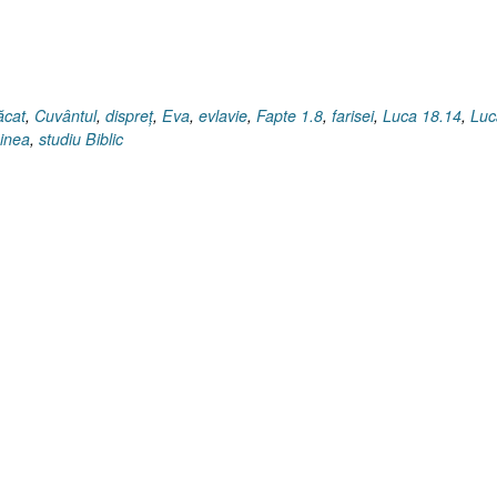
ăcat
,
Cuvântul
,
dispreţ
,
Eva
,
evlavie
,
Fapte 1.8
,
farisei
,
Luca 18.14
,
Luc
şinea
,
studiu Biblic