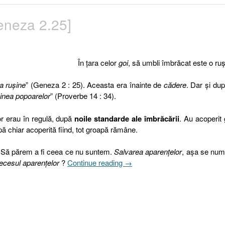
Geneza 2.25]
În ţara celor
goi
, să umbli îmbrăcat este o ruş
a ruşine
” (Geneza 2 : 25). Aceasta era înainte de
cădere
. Dar şi du
şinea popoarelor
” (Proverbe 14 : 34).
or erau în regulă, după
noile standarde ale îmbrăcării
. Au acoperit 
pă chiar acoperită fiind, tot groapă rămâne.
 Să părem a fi ceea ce nu suntem.
Salvarea aparenţelor
, aşa se num
„Fariseii
ecesul aparenţelor
?
Continue reading
→
neoprotestanţi
[Geneza
2.25]”