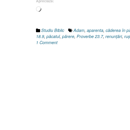
Apreciază:
Încarc...
Studiu Biblic
Adam
,
aparenta
,
căderea în p
18.9
,
păcatul
,
părere
,
Proverbe 23.7
,
renunţări
,
ru
1 Comment