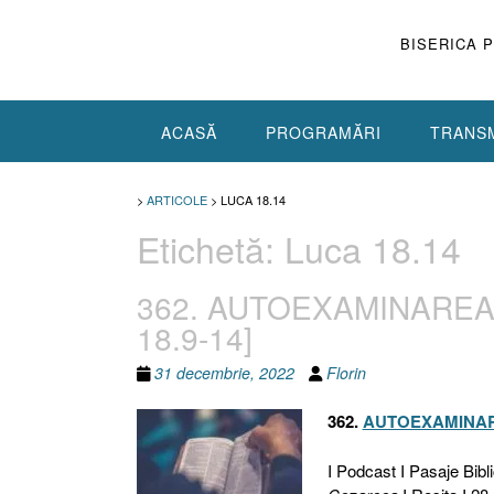
Skip
to
BISERICA 
content
ACASĂ
PROGRAMĂRI
TRANSM
>
ARTICOLE
>
LUCA 18.14
Etichetă:
Luca 18.14
362. AUTOEXAMINAREA [1 
18.9-14]
31 decembrie, 2022
Florin
362.
AUTOEXAMINA
I Podcast I Pasaje Biblic