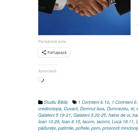
Partajează asta:
Partajează
Apreciază:
Încarc...
Studiu Biblic
1 Corinteni 6.10
,
1 Corinteni 6
credincioşia
,
Cuvant
,
Domnul Isus
,
Dumnezeu
,
ei
,
Galateni 5.19-21
,
Galateni 5.22-25
,
haine de oi
,
ha
Ioan 10.29
,
Ioan 6.15
,
lacom
,
lacomi
,
Luca 18.11
,
pădureţe
,
patimile
,
poftele
,
pom
,
proorocii mincinoş