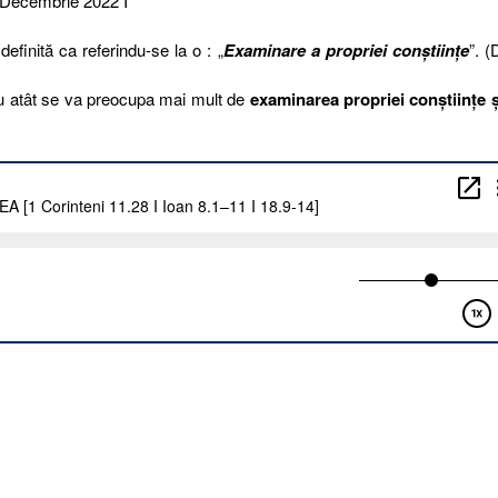
8 Decembrie 2022 I
definită ca referindu-se la o : „
Examinare a propriei conștiințe
”. 
 atât se va preocupa mai mult de
examinarea propriei conștiințe 
A