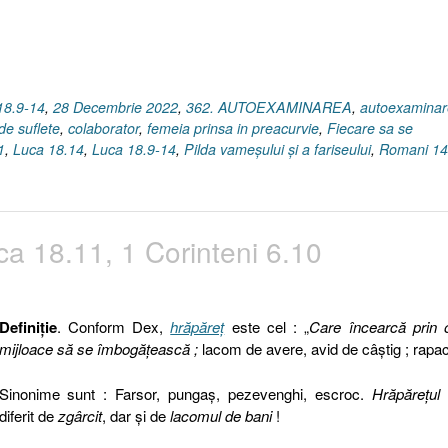
18.9-14
,
28 Decembrie 2022
,
362. AUTOEXAMINAREA
,
autoexamina
de suflete
,
colaborator
,
femeia prinsa in preacurvie
,
Fiecare sa se
1
,
Luca 18.14
,
Luca 18.9-14
,
Pilda vameşului şi a fariseului
,
Romani 14
ca 18.11, 1 Corinteni 6.10
Definiţie
. Conform Dex,
hrăpăreţ
este cel : „
Care încearcă prin 
mijloace să se îmbogățească ;
lacom de avere, avid de câștig ; rapa
Sinonime sunt : Farsor, pungaş, pezevenghi, escroc.
Hrăpăreţul
diferit de
zgârcit
, dar şi de
lacomul de bani
!