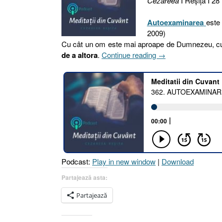
Cezareea
I Reşiţa I 2
Autoexaminarea
este 
2009)
Cu cât un om este mai aproape de Dumnezeu, cu
„362.
de a altora
.
Continue reading
→
AUTOEXAMINARE
[1
Corinteni
11.28
I
Ioan
8.1–
11
I
Podcast:
Play in new window
|
Download
18.9-
14]”
Partajează asta:
Partajează