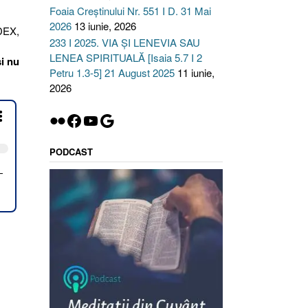
Foaia Creștinului Nr. 551 I D. 31 Mai
2026
13 iunie, 2026
(DEX,
233 I 2025. VIA ȘI LENEVIA SAU
LENEA SPIRITUALĂ [Isaia 5.7 I 2
și nu
Petru 1.3-5] 21 August 2025
11 iunie,
2026
Flickr
Facebook
YouTube
Google
PODCAST