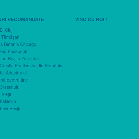
URI RECOMANDATE
VINO CU NOI !
E. Cluj
n Tămăşan
ca Betania Chicago
eea Facebook
eea Reşiţa YouTube
 Creştin Penticostal din România
ul Adevărului
imă pentru tine
Creştinului
 Vieţii
Ekklesia
Levi Reşiţa