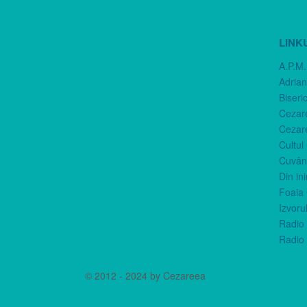
LINK
A.P.M.
Adria
Biseri
Cezar
Cezar
Cultul
Cuvânt
Din in
Foaia 
Izvorul
Radio 
Radio 
© 2012 - 2024 by Cezareea