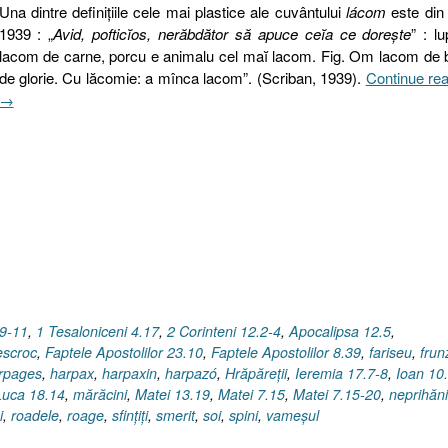
Una dintre definiţiile cele mai plastice ale cuvântului
lácom
este din
1939 : „
Avid, pofticĭos, nerăbdător să apuce ceĭa ce dorește
” : l
lacom de carne, porcu e animalu cel maĭ lacom. Fig. Om lacom de 
de glorie. Cu lăcomie: a mînca lacom”. (Scriban, 1939).
Continue re
→
.9-11
,
1 Tesaloniceni 4.17
,
2 Corinteni 12.2-4
,
Apocalipsa 12.5
,
escroc
,
Faptele Apostolilor 23.10
,
Faptele Apostolilor 8.39
,
fariseu
,
frun
rpages
,
harpax
,
harpaxin
,
harpazó
,
Hrăpăreţii
,
Ieremia 17.7-8
,
Ioan 10
Luca 18.14
,
mărăcini
,
Matei 13.19
,
Matei 7.15
,
Matei 7.15-20
,
neprihăni
i
,
roadele
,
roage
,
sfinţiţi
,
smerit
,
soi
,
spini
,
vameşul