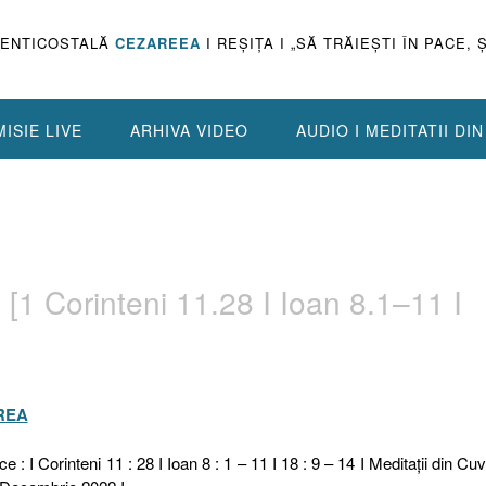
PENTICOSTALĂ
CEZAREEA
I REŞIŢA I „SĂ TRĂIEŞTI ÎN PACE, 
ISIE LIVE
ARHIVA VIDEO
AUDIO I MEDITATII DI
Corinteni 11.28 I Ioan 8.1–11 I
REA
e : I Corinteni 11 : 28 I Ioan 8 : 1 – 11 I 18 : 9 – 14 I Meditaţii din Cuv