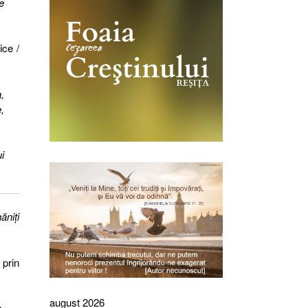
e
ice /
,
,
i
ăniţi
 prin
august 2026
,