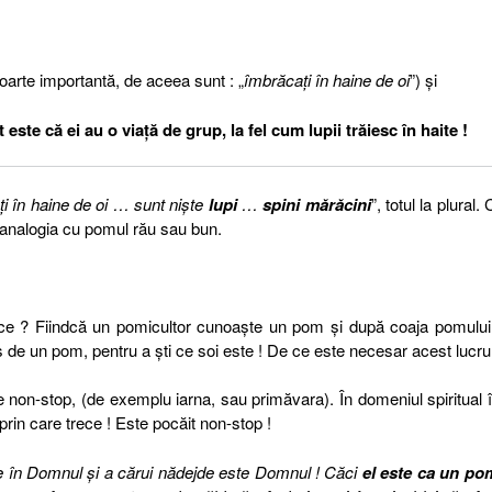
foarte importantă, de aceea sunt : „
îmbrăcaţi în haine de oi
”) şi
 este că ei au o viaţă de grup, la fel cum lupii trăiesc în haite !
i în haine de oi … sunt nişte
lupi
…
spini
mărăcini
”, totul la plural.
 analogia cu pomul rău sau bun.
e ce ? Fiindcă un pomicultor cunoaşte un pom şi după coaja pomulu
us de un pom, pentru a şti ce soi este ! De ce este necesar acest lucru
 non-stop, (de exemplu iarna, sau primăvara). În domeniul spiritual 
prin care trece ! Este pocăit non-stop !
e în Domnul şi a cărui nădejde este Domnul ! Căci
el este ca un po