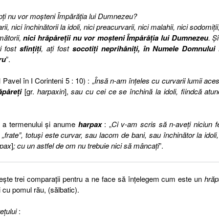
epţi nu vor moşteni Împărăţia lui Dumnezeu?
i, nici închinătorii la idoli, nici preacurvarii, nici malahii, nici sodomiţii,
imătorii,
nici hrăpăreţii nu vor moşteni Împărăţia lui Dumnezeu
. Ş
ţi fost
sfinţiţi
, aţi fost
socotiţi neprihăniţi, în Numele Domnului 
ru
”.
 Pavel în I Corinteni 5 : 10) : „
Însă n-am înţeles cu curvarii lumii aces
ăpăreţi
[gr.
harpaxin
],
sau cu cei ce se închină la idoli, fiindcă atun
ţă a termenului şi anume
harpax
: „
Ci v-am scris să n-aveţi niciun f
„frate”, totuşi este curvar, sau lacom de bani, sau închinător la idoli
rpax
]
; cu un astfel de om nu trebuie nici să mâncaţi
”.
oseşte trei comparaţii pentru a ne face să înţelegem cum este un
hrăp
 cu pomul rău, (sălbatic).
reţului
: