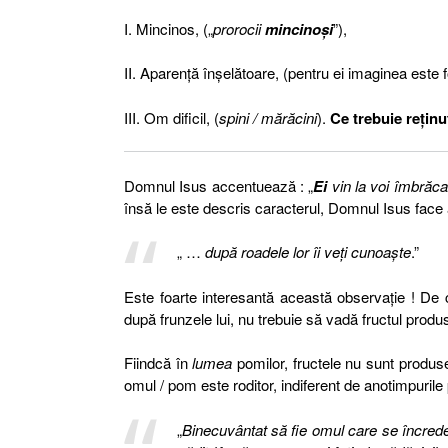
I. Mincinos, („
prorocii
mincinoşi
”),
II. Aparenţă înşelătoare, (pentru ei imaginea este 
III. Om dificil, (
spini
/ m
ărăcini
).
Ce trebuie reţinut
Domnul Isus accentuează : „
Ei
vin la voi
îmbrăcaţ
însă le este descris caracterul, Domnul Isus face
„ …
după roadele lor îi veţi cunoaşte
.”
Este foarte interesantă această observaţie ! D
după frunzele lui, nu trebuie să vadă fructul prod
Fiindcă în
lumea
pomilor, fructele nu sunt produse
omul / pom este roditor, indiferent de anotimpurile 
„
Binecuvântat să fie omul care se încred