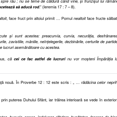
e spre râu ; nu se teme de căldură când vine, şi frunzişul lui rămân
ncetează să aducă rod
.” (Ieremia 17 : 7 – 8).
altoit
, face fruct prin altoiul primit … Pomul
nealtoit
face fructe sălbat
cute şi sunt acestea: preacurvia, curvia, necurăţia, desfrânarea
turile, zavistiile, mâniile, neînţelegerile, dezbinările, certurile de partide
 alte lucruri asemănătoare cu acestea.
pus, că
cei ce fac astfel de lucruri
nu vor moşteni Împărăţia lu
ţă nouă. În Proverbe 12 : 12 este scris : „ …
rădăcina celor neprih
 prin puterea Duhului Sfânt, iar trăirea interioară se vede în exterior
stea, bucuria, pacea, îndelunga răbdare, bunătatea, facerea de bine