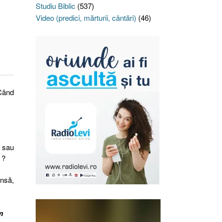
Studiu Biblic
(537)
Video (predici, mărturii, cântări)
(46)
 Când
i sau
 ?
însă,
m