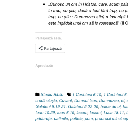
„
Cunosc un om în Hristos, care, acum paisp
în trup, nu ştiu; dacă a fost fără trup, nu
trup, nu ştiu : Dumnezeu ştie) a fost răpit 
este îngăduit unui om să le rostească
” (II 
Partajează asta:
Partajează
Apreciază:
Studiu Biblic
1 Corinteni 6.10
,
1 Corinteni 6
credincioşia
,
Cuvant
,
Domnul Isus
,
Dumnezeu
,
ei
,
Galateni 5.19-21
,
Galateni 5.22-25
,
haine de oi
,
ha
Ioan 10.29
,
Ioan 6.15
,
lacom
,
lacomi
,
Luca 18.11
,
pădureţe
,
patimile
,
poftele
,
pom
,
proorocii mincinoş