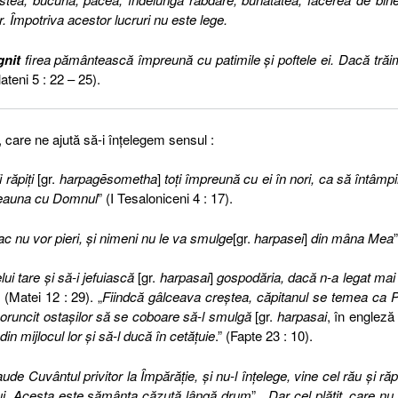
r. Împotriva acestor lucruri nu este lege.
gnit
firea pământească împreună cu patimile şi poftele ei. Dacă trăi
lateni 5 : 22 – 25).
 care ne ajută să-i înţelegem sensul :
 răpiţi
[
gr.
harpagēsometha
]
toţi împreună cu ei în nori, ca să întâm
tdeauna cu Domnul
” (I Tesaloniceni 4 : 17).
ac nu vor pieri, şi nimeni nu le va smulge
[gr.
harpasei
]
din mâna Mea
”
ui tare şi să-i jefuiască
[gr.
harpasai
]
gospodăria, dacă n-a legat mai 
” (Matei 12 : 29). „
Fiindcă gâlceava creştea, căpitanul se temea ca 
 poruncit ostaşilor să se coboare să-l smulgă
[gr.
harpasai
,
î
n engle
ză
din mijlocul lor şi să-l ducă în cetăţuie
.” (Fapte 23 : 10).
e Cuvântul privitor la Împărăţie, şi nu-l înţelege, vine cel rău şi ră
lui. Acesta este sămânţa căzută lângă drum
”. „
Dar cel plătit, care nu