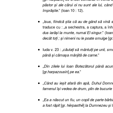
păstor şi ale cărui oi nu sunt ale lui, când
împrăştie
.” (Ioan 10 : 12).
„
Isus, fiindcă ştia că au de gând să vină 
traduce cu : „a sechestra, a captura, a înhă
dus iarăşi la munte, numai El singur
.”
(Ioan
decât toţi ; şi nimeni nu le poate smulge
[
gr
Iuda v. 23 : „
căutaţi să mântuiţi pe unii, s
până şi cămaşa mânjită de carne
.”
„
Din zilele lui Ioan Botezătorul până ac
[gr.
harpazousin
]
pe ea
.”
„
Când au ieşit afară din apă, Duhul Domnu
famenul îşi vedea de drum, plin de bucurie
„
Ea a născut un fiu, un copil de parte bărb
a fost răpit
[
gr.
hērpasthē
]
la Dumnezeu şi l