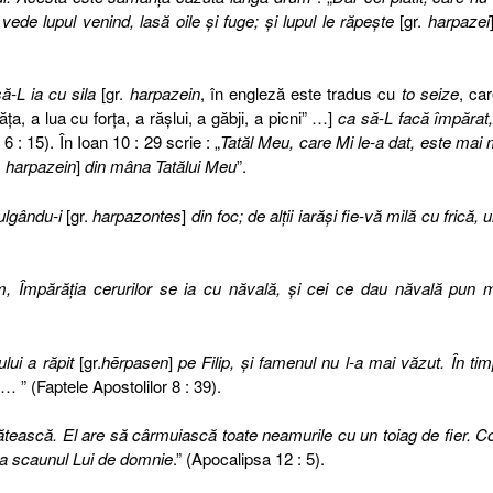
 vede lupul venind, lasă oile şi fuge; şi lupul le răpeşte
[
gr.
harpazei
să-L ia cu sila
[
gr.
harpazein
, în engleză este tradus cu
to seize
, ca
ţa, a lua cu forţa, a răşlui, a găbji, a picni” …
]
ca să-L facă împărat
 6 : 15). În Ioan 10 : 29 scrie : „
Tatăl Meu, care Mi le-a dat, este mai
.
harpazein
]
din mâna Tatălui Meu
”.
mulgându-i
[gr.
harpazontes
]
din foc; de alţii iarăşi fie-vă milă cu frică, 
um, Împărăţia cerurilor se ia cu năvală, şi cei ce dau năvală pun
lui a răpit
[gr.
hērpasen
]
pe Filip, şi famenul nu l-a mai văzut. În ti
… ”
(Faptele Apostolilor 8 : 39).
ătească. El are să cârmuiască toate neamurile cu un toiag de fier. Co
a scaunul Lui de domnie
.”
(Apocalipsa 12 : 5).