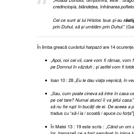
credincioşia, blândeţea, înfrânarea poftelo
Cei ce sunt ai lui Hristos Isus şi-au
răsti
prin Duhul, să şi umblăm prin Duhul
.” (Ga
Î
n limba greac
ă cuvântul
harpazó
are 14 ocurenţe,
„
Apoi, noi cei vii, care vom fi rămas, vom fi
pe Domnul în văzduh ; şi astfel vom fi to
Ioan 10 : 28 „
Eu le dau viaţa veşnică, în ve
„
Sau, cum poate cineva să intre în casa cel
pe cel tare? Numai atunci îi va jefui casa
.
să nu fie rupt în bucăţi de ei. De aceea a
tradus cu “
să-l ia
/ scoată / apuce
cu forţa
”
]
În Matei 13 : 19 este scris : „
Când un om aud
[gr.
harpazei
]
ce a fost semănat în inima 