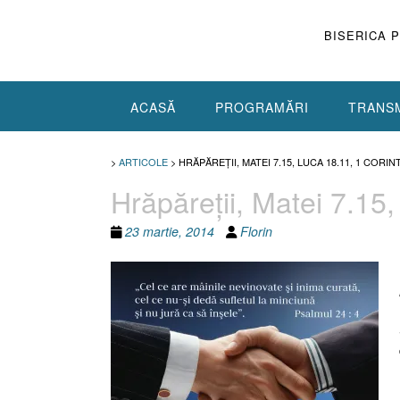
Skip
to
BISERICA 
content
ACASĂ
PROGRAMĂRI
TRANSM
>
ARTICOLE
>
HRĂPĂREŢII, MATEI 7.15, LUCA 18.11, 1 CORINT
Hrăpăreţii, Matei 7.15
23 martie, 2014
Florin