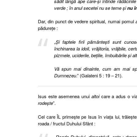
sădit lângă ape care-şi întinde rădăcinil
verde ; în anul secetei nu se teme şi
nu î
Dar, din punct de vedere spiritual, numai pomul
pădureţe :
„
Şi faptele firii pământeşti sunt cunos
închinarea la idoli, vrăjitoria, vrăjbile, cer
pizmele, uciderile, beţiile, îmbuibările şi
Vă spun mai dinainte, cum am mai s
Dumnezeu
.” (Galateni 5 : 19 – 21).
Isus este asemenea unui
altoi
care a adus o via
rodeşte
”.
Cel care ÎL primeşte pe Isus în viaţa lui, trăieşte
roada / fructul Duhului Sfânt :
„
Roada Duhului, dimpotrivă, este : drago