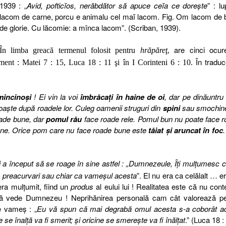
1939 : „
Avid, pofticĭos, nerăbdător să apuce ceĭa ce dorește
” : l
lacom de carne, porcu e animalu cel maĭ lacom. Fig. Om lacom de 
de glorie. Cu lăcomie: a mînca lacom”. (Scriban, 1939).
are cinci ocur
În limba greacă termenul folosit pentru
hrăpăreţ
,
În tradu
tament : Matei 7 : 15, Luca 18 : 11 şi în I Corinteni 6 : 10.
mincinoşi
! Ei vin la voi
îmbrăcaţi în haine de oi
, dar pe dinăuntru
unoaşte după roadele lor. Culeg oamenii struguri din
spini
sau smochine
oade bune, dar
pomul rău
face roade rele. Pomul bun nu poate face 
bune. Orice pom care nu face roade bune este
tăiat şi aruncat în foc
şi a început să se roage în sine astfel : „Dumnezeule, Îţi mulţumesc 
i, preacurvari sau chiar ca vameşul acesta
”. El nu era ca celălalt … e
era mulţumit, fiind un
produs
al eului lui ! Realitatea este că nu con
 vede Dumnezeu ! Neprihănirea personală cam cât valorează pe
 vameş : „
Eu vă spun că mai degrabă omul acesta s-a coborât a
e se înalţă va fi smerit; şi oricine se smereşte va fi înălţat
.” (Luca 18 :