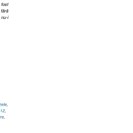
 fost
 fără
 nu-i
zele
,
.12
,
re
,