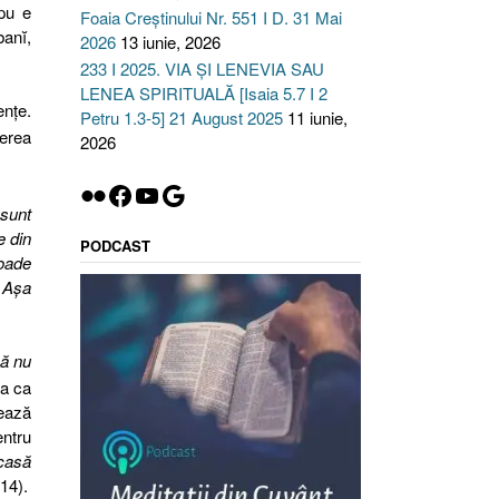
upu e
Foaia Creștinului Nr. 551 I D. 31 Mai
banĭ,
2026
13 iunie, 2026
233 I 2025. VIA ȘI LENEVIA SAU
LENEA SPIRITUALĂ [Isaia 5.7 I 2
enţe.
Petru 1.3-5] 21 August 2025
11 iunie,
cerea
2026
Flickr
Facebook
YouTube
Google
 sunt
 din
PODCAST
roade
. Aşa
că nu
ra ca
tează
ntru
casă
 14).