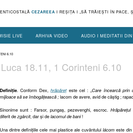
PENTICOSTALĂ
CEZAREEA
I REŞIŢA I „SĂ TRĂIEŞTI ÎN PACE, 
ISIE LIVE
ARHIVA VIDEO
AUDIO I MEDITATII DI
ENI 6.10
, Luca 18.11, 1 Corinteni 6.10
Definiţie
. Conform Dex,
hrăpăreţ
este cel : „
Care încearcă prin 
mijloace să se îmbogățească ;
lacom de avere, avid de câștig ; rapa
Sinonime sunt : Farsor, pungaş, pezevenghi, escroc.
Hrăpăreţul
diferit de
zgârcit
, dar şi de
lacomul de bani
!
Una dintre definiţiile cele mai plastice ale cuvântului
lácom
este din