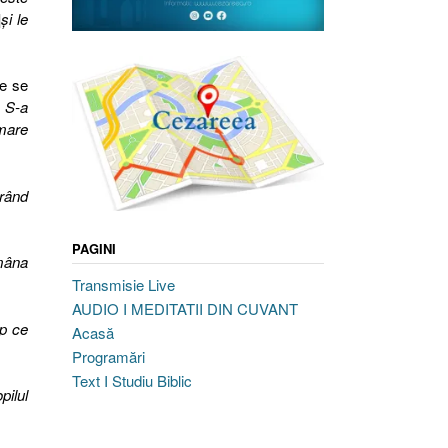
]
şi le
re se
, S-a
 mare
urând
PAGINI
 mâna
Transmisie Live
AUDIO I MEDITATII DIN CUVANT
mp ce
Acasă
Programări
Text I Studiu Biblic
pilul