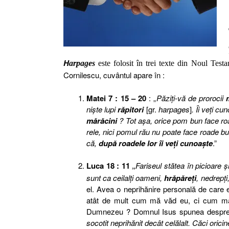
H
arpages
este folosit în trei texte din Noul Tes
Cornilescu, cuvântul apare în :
Matei 7 : 15 – 20
: „
Păziţi-vă de prorocii
nişte lupi
răpitori
[gr.
harpages
]
. Îi veţi c
mărăcini
? Tot aşa, orice pom bun face r
rele, nici pomul rău nu poate face roade 
că,
după roadele lor îi veţi cunoaşte
.”
Luca 18 : 11
Fariseul stătea în picioare 
„
sunt ca ceilalţi oameni,
hrăpăreţi
, nedrepţ
el. Avea o neprihănire personală de care 
atât de mult cum mă văd eu, ci cum mă
Dumnezeu ? Domnul Isus spunea despre
socotit neprihănit decât celălalt. Căci oricin