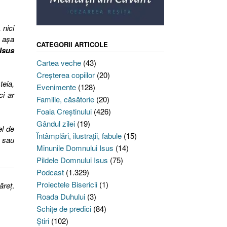
 nici
i aşa
CATEGORII ARTICOLE
Isus
Cartea veche
(43)
Creşterea copiilor
(20)
teia,
Evenimente
(128)
ci ar
Familie, căsătorie
(20)
Foaia Creştinului
(426)
Gândul zilei
(19)
el de
Întâmplări, ilustraţii, fabule
(15)
, sau
Minunile Domnului Isus
(14)
Pildele Domnului Isus
(75)
Podcast
(1.329)
Proiectele Bisericii
(1)
ăreţ
.
Roada Duhului
(3)
Schiţe de predici
(84)
Ştiri
(102)