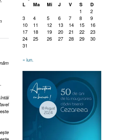
L
Ma
Mi
J
V
S
D
1
2
3
4
5
6
7
8
9
m
10
11
12
13
14
15
16
17
18
19
20
21
22
23
24
25
26
27
28
29
30
31
« iun.
pinăm
.
întâi
Pavel
este
peşte
 este