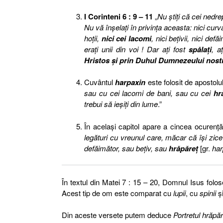
I Corinteni 6 : 9 – 11
„
Nu ştiţi că cei nedr
Nu vă înşelaţi în privinţa aceasta: nici curvari
hoţii,
nici cei lacomi
, nici beţivii, nici defă
eraţi unii din voi ! Dar aţi fost
spălaţi
, a
Hristos şi prin Duhul Dumnezeului nost
Cuvântul
harpaxin
este folosit de apostolul
sau cu cei lacomi de bani, sau cu cei
hr
trebui să ieşiţi din lume
.”
În acelaşi capitol apare a cincea ocuren
legături cu vreunul care, măcar că îşi zice 
defăimător, sau beţiv, sau
hrăpăreţ
[gr.
ha
În textul din Matei 7 : 15 – 20, Domnul Isus fol
Acest tip de om este comparat cu
lupii
, cu
spinii
şi
Din aceste versete putem deduce
Portretul hrăpă