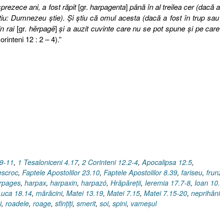
rezece ani, a fost răpit
[gr.
harpagenta
]
până în al treilea cer (dacă a
 ştiu: Dumnezeu ştie). Şi ştiu că omul acesta (dacă a fost în trup sau
în rai
[gr.
hērpagē
]
şi a auzit cuvinte care nu se pot spune şi pe care
Corinteni 12 : 2 – 4).”
.9-11
,
1 Tesaloniceni 4.17
,
2 Corinteni 12.2-4
,
Apocalipsa 12.5
,
escroc
,
Faptele Apostolilor 23.10
,
Faptele Apostolilor 8.39
,
fariseu
,
frun
rpages
,
harpax
,
harpaxin
,
harpazó
,
Hrăpăreţii
,
Ieremia 17.7-8
,
Ioan 10
Luca 18.14
,
mărăcini
,
Matei 13.19
,
Matei 7.15
,
Matei 7.15-20
,
neprihăni
i
,
roadele
,
roage
,
sfinţiţi
,
smerit
,
soi
,
spini
,
vameşul