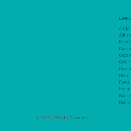
LINK
A.P.M.
Adria
Biseri
Cezar
Cezar
Cultul
Cuvânt
Din in
Foaia 
Izvorul
Radio 
Radio 
© 2012 - 2024 by Cezareea