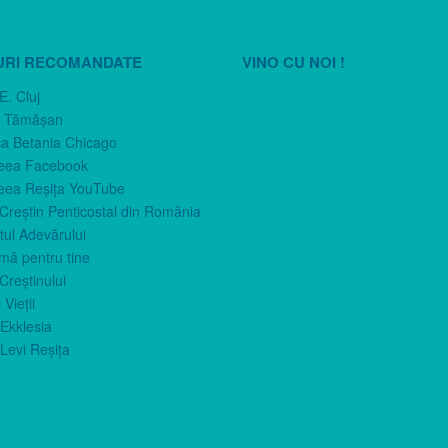
URI RECOMANDATE
VINO CU NOI !
E. Cluj
n Tămăşan
ca Betania Chicago
eea Facebook
eea Reşiţa YouTube
 Creştin Penticostal din România
ul Adevărului
imă pentru tine
Creştinului
 Vieţii
Ekklesia
Levi Reşiţa