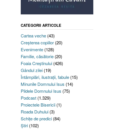
CATEGORII ARTICOLE
Cartea veche
(43)
Creşterea copiilor
(20)
Evenimente
(128)
Familie, căsătorie
(20)
Foaia Creştinului
(426)
Gândul zilei
(19)
Întâmplări, ilustraţii, fabule
(15)
Minunile Domnului Isus
(14)
Pildele Domnului Isus
(75)
Podcast
(1.329)
Proiectele Bisericii
(1)
Roada Duhului
(3)
Schiţe de predici
(84)
Ştiri
(102)