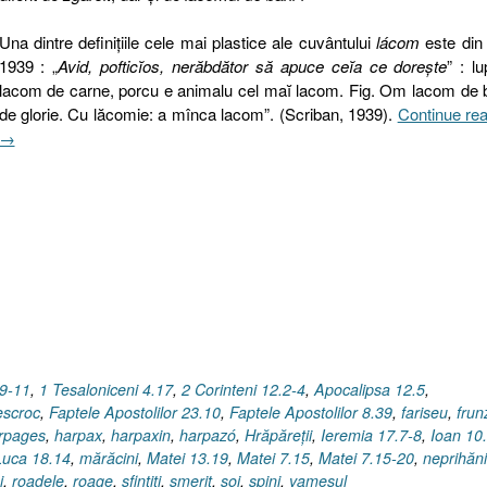
Una dintre definiţiile cele mai plastice ale cuvântului
lácom
este din
1939 : „
Avid, pofticĭos, nerăbdător să apuce ceĭa ce dorește
” : l
lacom de carne, porcu e animalu cel maĭ lacom. Fig. Om lacom de 
de glorie. Cu lăcomie: a mînca lacom”. (Scriban, 1939).
Continue re
→
.9-11
,
1 Tesaloniceni 4.17
,
2 Corinteni 12.2-4
,
Apocalipsa 12.5
,
escroc
,
Faptele Apostolilor 23.10
,
Faptele Apostolilor 8.39
,
fariseu
,
frun
rpages
,
harpax
,
harpaxin
,
harpazó
,
Hrăpăreţii
,
Ieremia 17.7-8
,
Ioan 10
Luca 18.14
,
mărăcini
,
Matei 13.19
,
Matei 7.15
,
Matei 7.15-20
,
neprihăni
i
,
roadele
,
roage
,
sfinţiţi
,
smerit
,
soi
,
spini
,
vameşul