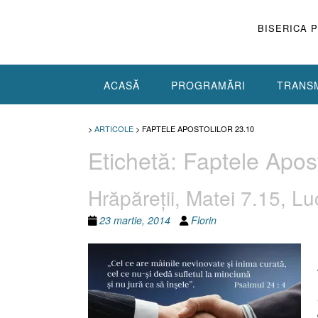
Skip
to
BISERICA 
content
ACASĂ
PROGRAMĂRI
TRANSM
>
ARTICOLE
>
FAPTELE APOSTOLILOR 23.10
Etichetă:
Faptele Apost
Hrăpăreţii, Matei 7.15, Lu
23 martie, 2014
Florin