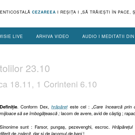
PENTICOSTALĂ
CEZAREEA
I REŞIŢA I „SĂ TRĂIEŞTI ÎN PACE, 
ISIE LIVE
ARHIVA VIDEO
AUDIO I MEDITATII DI
olilor 23.10
ca 18.11, 1 Corinteni 6.10
Definiţie
. Conform Dex,
hrăpăreţ
este cel : „
Care încearcă prin 
mijloace să se îmbogățească ;
lacom de avere, avid de câștig ; rapa
Sinonime sunt : Farsor, pungaş, pezevenghi, escroc.
Hrăpăreţul
diferit de
zgârcit
, dar şi de
lacomul de bani
!