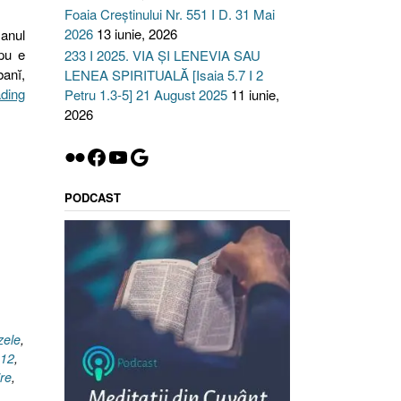
Foaia Creștinului Nr. 551 I D. 31 Mai
2026
13 iunie, 2026
 anul
upu e
233 I 2025. VIA ȘI LENEVIA SAU
banĭ,
LENEA SPIRITUALĂ [Isaia 5.7 I 2
„Hrăpăreţii,
ading
Petru 1.3-5] 21 August 2025
11 iunie,
Matei
2026
7.15,
Flickr
Facebook
YouTube
Google
Luca
18.11,
1
PODCAST
Corinteni
6.10”
zele
,
.12
,
re
,