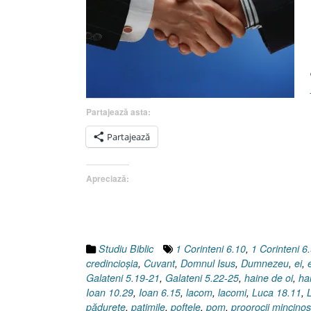
Partajează asta:
Partajează
Apreciază:
Studiu Biblic
1 Corinteni 6.10
,
1 Corinteni 6
credincioşia
,
Cuvant
,
Domnul Isus
,
Dumnezeu
,
ei
,
Galateni 5.19-21
,
Galateni 5.22-25
,
haine de oi
,
ha
Ioan 10.29
,
Ioan 6.15
,
lacom
,
lacomi
,
Luca 18.11
,
pădureţe
,
patimile
,
poftele
,
pom
,
proorocii mincinoş