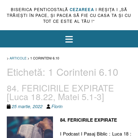
BISERICA PENTICOSTALĂ
CEZAREEA
I REŞIŢA I „SĂ
TRĂIEŞTI ÎN PACE, ŞI PACEA SĂ FIE CU CASA TA ŞI CU
TOT CE ESTE AL TĂU !”
>
ARTICOLE
>
1 CORINTENI 6.10
Etichetă:
1 Corinteni 6.10
84. FERICIRILE EXPIRATE
[Luca 18.22, Matei 5.1-3]
25 martie, 2022
Florin
84. FERICIRILE EXPIRATE
I Podcast I Pasaj Biblic : Luca 18 :