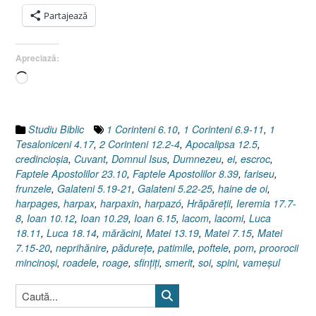
Luca
Partajează
18.11,
1
Apreciază:
Corinteni
6.10”
Încarc...
Studiu Biblic
1 Corinteni 6.10
,
1 Corinteni 6.9-11
,
1
Tesaloniceni 4.17
,
2 Corinteni 12.2-4
,
Apocalipsa 12.5
,
credincioşia
,
Cuvant
,
Domnul Isus
,
Dumnezeu
,
ei
,
escroc
,
Faptele Apostolilor 23.10
,
Faptele Apostolilor 8.39
,
fariseu
,
frunzele
,
Galateni 5.19-21
,
Galateni 5.22-25
,
haine de oi
,
harpages
,
harpax
,
harpaxin
,
harpazó
,
Hrăpăreţii
,
Ieremia 17.7-
8
,
Ioan 10.12
,
Ioan 10.29
,
Ioan 6.15
,
lacom
,
lacomi
,
Luca
18.11
,
Luca 18.14
,
mărăcini
,
Matei 13.19
,
Matei 7.15
,
Matei
7.15-20
,
neprihănire
,
pădureţe
,
patimile
,
poftele
,
pom
,
proorocii
mincinoşi
,
roadele
,
roage
,
sfinţiţi
,
smerit
,
soi
,
spini
,
vameşul