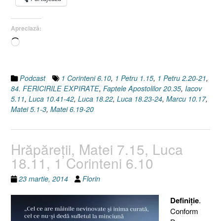
Apreciază:
Încarc...
Podcast
1 Corinteni 6.10
,
1 Petru 1.15
,
1 Petru 2.20-21
,
84. FERICIRILE EXPIRATE
,
Faptele Apostolilor 20.35
,
Iacov
5.11
,
Luca 10.41-42
,
Luca 18.22
,
Luca 18.23-24
,
Marcu 10.17
,
Matei 5.1-3
,
Matei 6.19-20
Hrăpăreţii, Matei 7.15, Luca
18.11, 1 Corinteni 6.10
23 martie, 2014
Florin
Definiţie
.
Conform