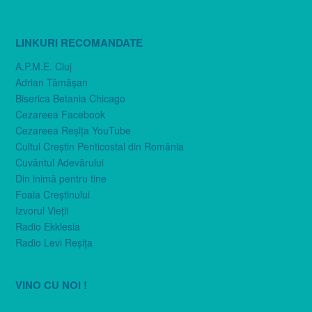
LINKURI RECOMANDATE
A.P.M.E. Cluj
Adrian Tămăşan
Biserica Betania Chicago
Cezareea Facebook
Cezareea Reşiţa YouTube
Cultul Creştin Penticostal din România
Cuvântul Adevărului
Din inimă pentru tine
Foaia Creştinului
Izvorul Vieţii
Radio Ekklesia
Radio Levi Reşiţa
VINO CU NOI !