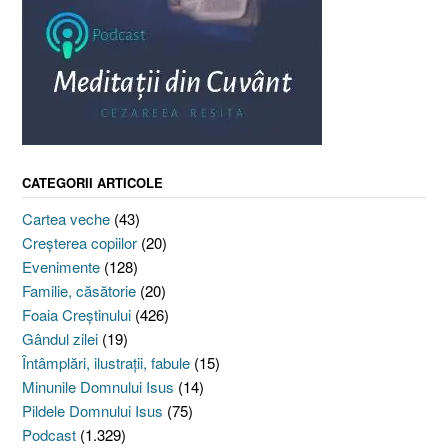
CATEGORII ARTICOLE
Cartea veche
(43)
Creşterea copiilor
(20)
Evenimente
(128)
Familie, căsătorie
(20)
Foaia Creştinului
(426)
Gândul zilei
(19)
Întâmplări, ilustraţii, fabule
(15)
Minunile Domnului Isus
(14)
Pildele Domnului Isus
(75)
Podcast
(1.329)