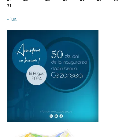
31
« iun.