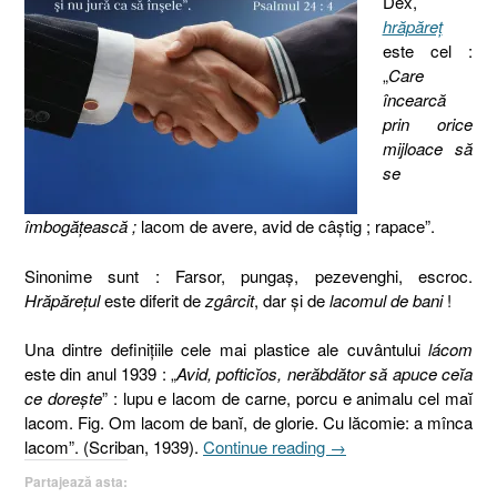
Dex,
hrăpăreţ
este cel :
„
Care
încearcă
prin orice
mijloace să
se
îmbogățească ;
lacom de avere, avid de câștig ; rapace”.
Sinonime sunt : Farsor, pungaş, pezevenghi, escroc.
Hrăpăreţul
este diferit de
zgârcit
, dar şi de
lacomul de bani
!
Una dintre definiţiile cele mai plastice ale cuvântului
lácom
este din anul 1939 : „
Avid, pofticĭos, nerăbdător să apuce ceĭa
ce dorește
” : lupu e lacom de carne, porcu e animalu cel maĭ
lacom. Fig. Om lacom de banĭ, de glorie. Cu lăcomie: a mînca
„Hrăpăreţii,
lacom”. (Scriban, 1939).
Continue reading
→
Matei
Partajează asta:
7.15,