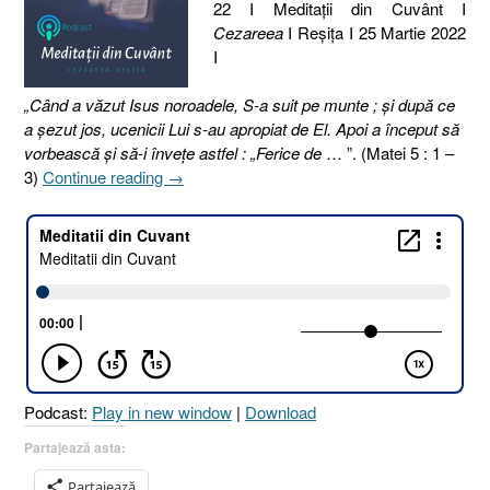
22 I Meditaţii din Cuvânt I
Cezareea
I Reşiţa I 25 Martie 2022
I
„Când a văzut Isus noroadele, S-a suit pe munte ; şi după ce
a şezut jos, ucenicii Lui s-au apropiat de El. Apoi a început să
vorbească şi să-i înveţe astfel : „Ferice de
… ”. (Matei 5 : 1 –
„84.
3)
Continue reading
→
FERICIRILE
EXPIRATE
[Luca
18.22,
Matei
5.1-
3]”
Podcast:
Play in new window
|
Download
Partajează asta:
Partajează