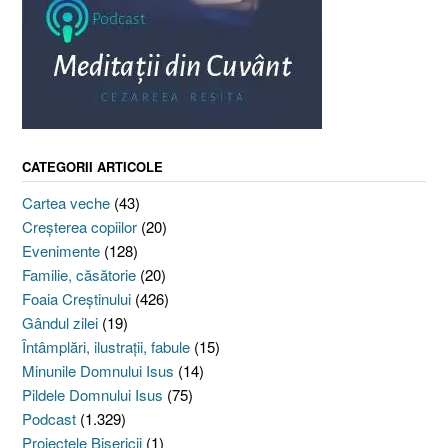
CATEGORII ARTICOLE
Cartea veche
(43)
Creşterea copiilor
(20)
Evenimente
(128)
Familie, căsătorie
(20)
Foaia Creştinului
(426)
Gândul zilei
(19)
Întâmplări, ilustraţii, fabule
(15)
Minunile Domnului Isus
(14)
Pildele Domnului Isus
(75)
Podcast
(1.329)
Proiectele Bisericii
(1)