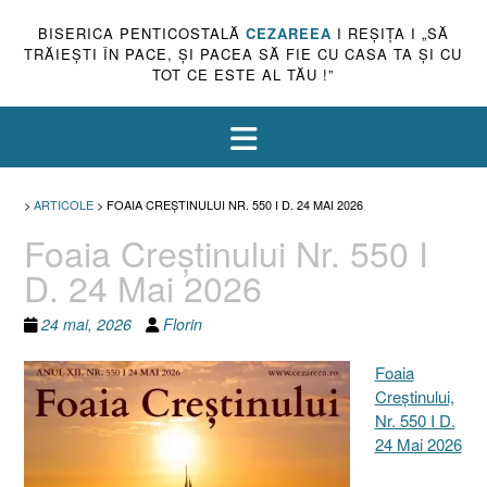
BISERICA PENTICOSTALĂ
CEZAREEA
I REŞIŢA I „SĂ
TRĂIEŞTI ÎN PACE, ŞI PACEA SĂ FIE CU CASA TA ŞI CU
TOT CE ESTE AL TĂU !”
>
ARTICOLE
>
FOAIA CREȘTINULUI NR. 550 I D. 24 MAI 2026
Foaia Creștinului Nr. 550 I
D. 24 Mai 2026
24 mai, 2026
Florin
Foaia
Creştinului,
Nr. 550 I D.
24 Mai 2026