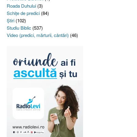
Roada Duhului
(3)
Schiţe de predici
(84)
Ştiri
(102)
Studiu Biblic
(537)
Video (predici, mărturii, cântări)
(46)