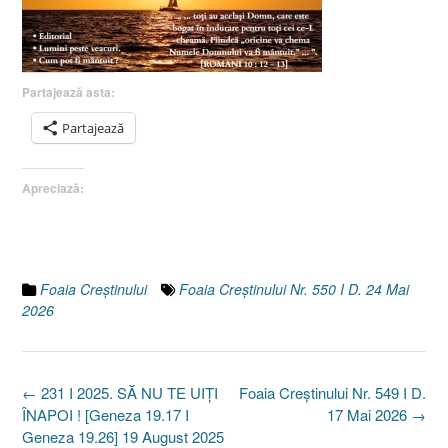
Partajează asta:
Partajează
Apreciază:
Foaia Creştinului
Foaia Creștinului Nr. 550 I D. 24 Mai
2026
Post
←
231 I 2025. SĂ NU TE UIȚI
Foaia Creștinului Nr. 549 I D.
navigation
ÎNAPOI ! [Geneza 19.17 I
17 Mai 2026
→
Geneza 19.26] 19 August 2025