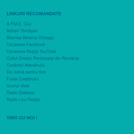
LINKURI RECOMANDATE
A.P.M.E. Cluj
Adrian Tămăşan
Biserica Betania Chicago
Cezareea Facebook
Cezareea Reşiţa YouTube
Cultul Creştin Penticostal din România
Cuvântul Adevărului
Din inimă pentru tine
Foaia Creştinului
Izvorul Vieţii
Radio Ekklesia
Radio Levi Reşiţa
VINO CU NOI !