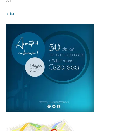
31
« iun.