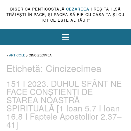
BISERICA PENTICOSTALĂ
CEZAREEA
I REŞIŢA I „SĂ
TRĂIEŞTI ÎN PACE, ŞI PACEA SĂ FIE CU CASA TA ŞI CU
TOT CE ESTE AL TĂU !”
>
ARTICOLE
>
CINCIZECIMEA
Etichetă:
Cincizecimea
151 I 2023. DUHUL SFÂNT NE
FACE CONȘTIENȚI DE
STAREA NOASTRĂ
SPIRITUALĂ [1 Ioan 5.7 I Ioan
16.8 I Faptele Apostolilor 2.37–
41]