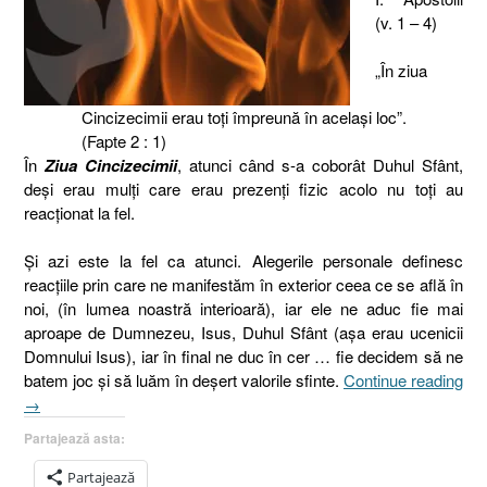
(v. 1 – 4)
„În ziua
Cincizecimii erau toţi împreună în acelaşi loc”.
(Fapte 2 : 1)
În
Ziua Cincizecimii
, atunci când s-a coborât Duhul Sfânt,
deşi erau mulţi care erau prezenţi fizic acolo
nu toţi au
reacţionat la fel.
Şi azi este la fel ca atunci. Alegerile personale definesc
reacţiile prin care ne manifestăm în exterior ceea ce se află în
noi, (în lumea noastră interioară), iar ele ne aduc fie mai
aproape de Dumnezeu, Isus, Duhul Sfânt (aşa erau ucenicii
Domnului Isus), iar în final ne duc în cer … fie decidem să ne
batem joc şi să luăm în deşert valorile sfinte.
Continue reading
„Cincizecimea
→
sau
Partajează asta:
Trei
reacţii
Partajează