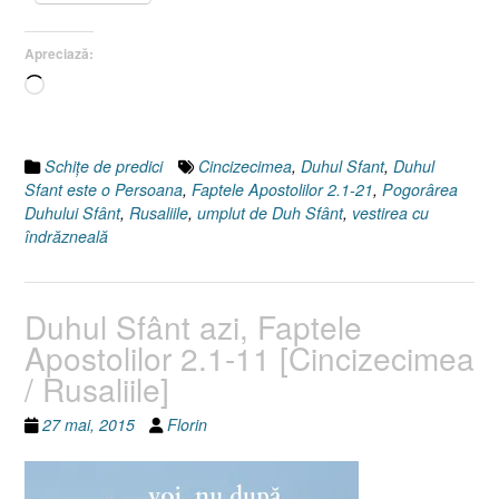
2.1-
21
Apreciază:
I
Cincizecimea
Încarc...
I
Rusaliile]”
Schiţe de predici
Cincizecimea
,
Duhul Sfant
,
Duhul
Sfant este o Persoana
,
Faptele Apostolilor 2.1-21
,
Pogorârea
Duhului Sfânt
,
Rusaliile
,
umplut de Duh Sfânt
,
vestirea cu
îndrăzneală
Duhul Sfânt azi, Faptele
Apostolilor 2.1-11 [Cincizecimea
/ Rusaliile]
27 mai, 2015
Florin