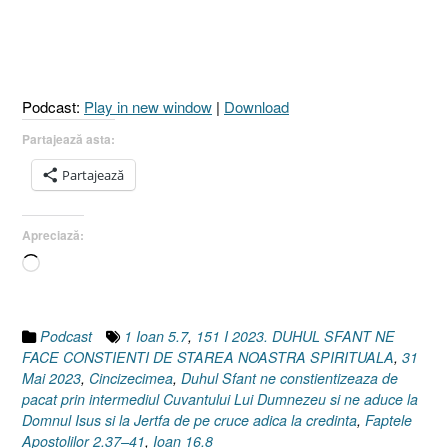
NE
FACE
CONȘTIENȚI
DE
STAREA
Podcast:
Play in new window
|
Download
NOASTRĂ
SPIRITUALĂ
Partajează asta:
[1
Partajează
Ioan
5.7
I
Apreciază:
Ioan
Încarc...
16.8
I
Faptele
Apostolilor
Podcast
1 Ioan 5.7
,
151 I 2023. DUHUL SFANT NE
2.37–
FACE CONSTIENTI DE STAREA NOASTRA SPIRITUALA
,
31
41]”
Mai 2023
,
Cincizecimea
,
Duhul Sfant ne constientizeaza de
pacat prin intermediul Cuvantului Lui Dumnezeu si ne aduce la
Domnul Isus si la Jertfa de pe cruce adica la credinta
,
Faptele
Apostolilor 2.37–41
,
Ioan 16.8