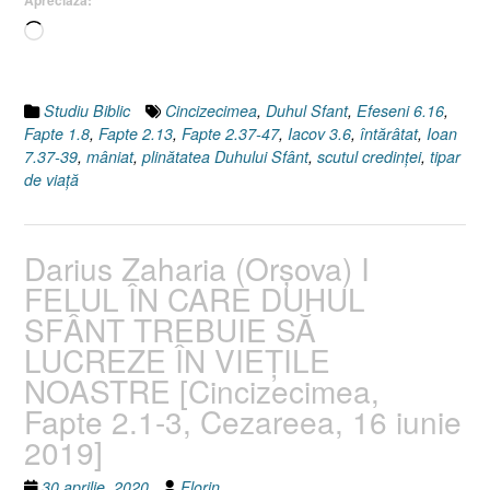
de
circumstanţele
Încarc...
vieţii
[Faptele
Apostolilor
Studiu Biblic
Cincizecimea
,
Duhul Sfant
,
Efeseni 6.16
,
2.37-
Fapte 1.8
,
Fapte 2.13
,
Fapte 2.37-47
,
Iacov 3.6
,
întărâtat
,
Ioan
47]”
7.37-39
,
mâniat
,
plinătatea Duhului Sfânt
,
scutul credinţei
,
tipar
de viaţă
Darius Zaharia (Orşova) I
FELUL ÎN CARE DUHUL
SFÂNT TREBUIE SĂ
LUCREZE ÎN VIEŢILE
NOASTRE [Cincizecimea,
Fapte 2.1-3, Cezareea, 16 iunie
2019]
30 aprilie, 2020
Florin