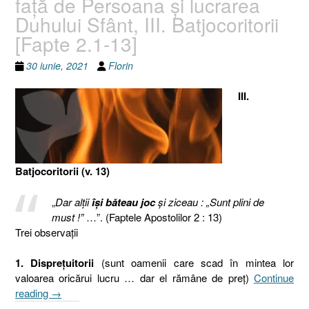
faţă de Persoana şi lucrarea
Duhului Sfânt, III. Batjocoritorii
[Fapte 2.1-13]
30 iunie, 2021
Florin
III.
Batjocoritorii (v. 13)
„
Dar alţii
îşi băteau joc
şi ziceau : „Sunt plini de
must !”
…”. (Faptele Apostolilor 2 : 13)
Trei observaţii
1. Dispreţuitorii
(sunt oamenii care scad în mintea lor
valoarea oricărui lucru … dar el rămâne de preţ)
Continue
„Cincizecimea
reading
→
sau