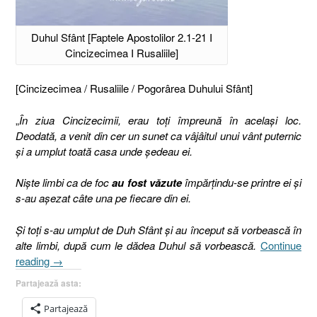
Duhul Sfânt [Faptele Apostolilor 2.1-21 I
Cincizecimea I Rusaliile]
[Cincizecimea / Rusaliile / Pogorârea Duhului Sfânt]
„
În ziua Cincizecimii, erau toţi împreună în acelaşi loc.
Deodată, a venit din cer un sunet ca vâjâitul unui vânt puternic
şi a umplut toată casa unde şedeau ei.
Nişte limbi ca de foc
au fost văzute
împărţindu-se printre ei şi
s-au aşezat câte una pe fiecare din ei.
Şi toţi s-au umplut de Duh Sfânt şi au început să vorbească în
alte limbi, după cum le dădea Duhul să vorbească.
Continue
„Duhul
reading
→
Sfânt
Partajează asta:
[Faptele
Apostolilor
Partajează