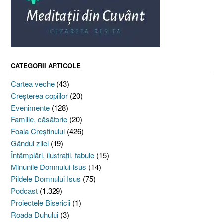
CATEGORII ARTICOLE
Cartea veche
(43)
Creşterea copiilor
(20)
Evenimente
(128)
Familie, căsătorie
(20)
Foaia Creştinului
(426)
Gândul zilei
(19)
Întâmplări, ilustraţii, fabule
(15)
Minunile Domnului Isus
(14)
Pildele Domnului Isus
(75)
Podcast
(1.329)
Proiectele Bisericii
(1)
Roada Duhului
(3)