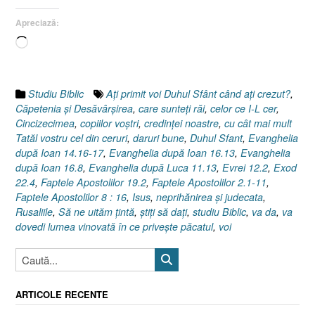
2.1-
Apreciază:
11
[Cincizecimea
Încarc...
/
Rusaliile]”
Studiu Biblic
Aţi primit voi Duhul Sfânt când aţi crezut?
,
Căpetenia şi Desăvârşirea
,
care sunteţi răi
,
celor ce I-L cer
,
Cincizecimea
,
copiilor voştri
,
credinţei noastre
,
cu cât mai mult
Tatăl vostru cel din ceruri
,
daruri bune
,
Duhul Sfant
,
Evanghelia
după Ioan 14.16-17
,
Evanghelia după Ioan 16.13
,
Evanghelia
după Ioan 16.8
,
Evanghelia după Luca 11.13
,
Evrei 12.2
,
Exod
22.4
,
Faptele Apostolilor 19.2
,
Faptele Apostolilor 2.1-11
,
Faptele Apostolilor 8 : 16
,
Isus
,
neprihănirea şi judecata
,
Rusaliile
,
Să ne uităm ţintă
,
ştiţi să daţi
,
studiu Biblic
,
va da
,
va
dovedi lumea vinovată în ce priveşte păcatul
,
voi
ARTICOLE RECENTE