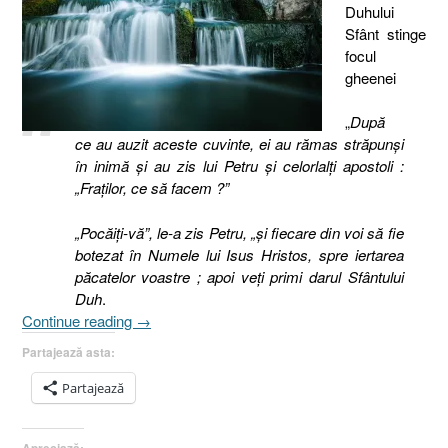
Duhului
Sfânt stinge
focul
gheenei
„
După
ce au auzit aceste cuvinte, ei au rămas străpunşi
în inimă şi au zis lui Petru şi celorlalţi apostoli :
„Fraţilor, ce să facem ?”
„Pocăiţi-vă”, le-a zis Petru, „şi fiecare din voi să fie
botezat în Numele lui Isus Hristos, spre iertarea
păcatelor voastre ; apoi veţi primi darul Sfântului
Duh
.
„Importanţa
Continue reading
→
menţinerii
Partajează asta:
plinătăţii
Duhului
Partajează
Sfânt
indiferent
Apreciază: