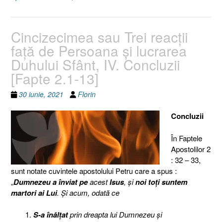
Cincizecimea sau Trei reacţii
faţă de Persoana şi lucrarea
Duhului Sfânt, IV. Concluzii
[Fapte 2.1-13]
30 iunie, 2021
Florin
Concluzii
În Faptele
Apostolilor 2
: 32 – 33,
sunt notate cuvintele apostolului Petru care a spus :
„
Dumnezeu a înviat pe
acest
Isus
, şi
noi toţi suntem
martori ai Lui
. Şi acum, odată ce
S-a înălţat
prin dreapta lui Dumnezeu şi