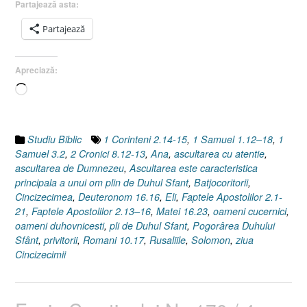
Partajează asta:
Cincizecimii
I
Partajează
Rusaliile
I
Apreciază:
Pogorârea
Duhului
Încarc...
Sfânt
I
Faptele
Studiu Biblic
1 Corinteni 2.14-15
,
1 Samuel 1.12–18
,
1
Apostolilor
Samuel 3.2
,
2 Cronici 8.12-13
,
Ana
,
ascultarea cu atentie
,
2.1-
ascultarea de Dumnezeu
,
Ascultarea este caracteristica
21”
principala a unui om plin de Duhul Sfant
,
Batjocoritorii
,
Cincizecimea
,
Deuteronom 16.16
,
Eli
,
Faptele Apostolilor 2.1-
21
,
Faptele Apostolilor 2.13–16
,
Matei 16.23
,
oameni cucernici
,
oameni duhovnicesti
,
pli de Duhul Sfant
,
Pogorârea Duhului
Sfânt
,
privitorii
,
Romani 10.17
,
Rusaliile
,
Solomon
,
ziua
Cincizecimii