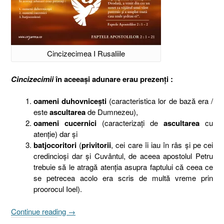
Cincizecimea I Rusaliile
Cincizecimii
în aceeaşi adunare erau prezenţi :
oameni duhovniceşti
(caracteristica lor de bază era /
este
ascultarea
de Dumnezeu),
oameni cucernici
(caracterizaţi de
ascultarea
cu
atenţie) dar şi
batjocoritori
(
privitorii
, cei care îi iau în râs şi pe cei
credincioşi dar şi Cuvântul, de aceea apostolul Petru
trebuie să le atragă atenţia asupra faptului că ceea ce
se petrecea acolo era scris de multă vreme prin
proorocul Ioel).
„În
Continue reading
→
Ziua