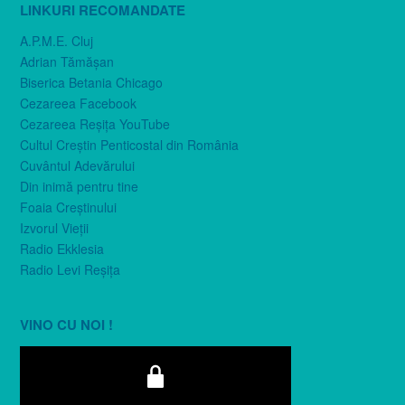
LINKURI RECOMANDATE
A.P.M.E. Cluj
Adrian Tămăşan
Biserica Betania Chicago
Cezareea Facebook
Cezareea Reşiţa YouTube
Cultul Creştin Penticostal din România
Cuvântul Adevărului
Din inimă pentru tine
Foaia Creştinului
Izvorul Vieţii
Radio Ekklesia
Radio Levi Reşiţa
VINO CU NOI !