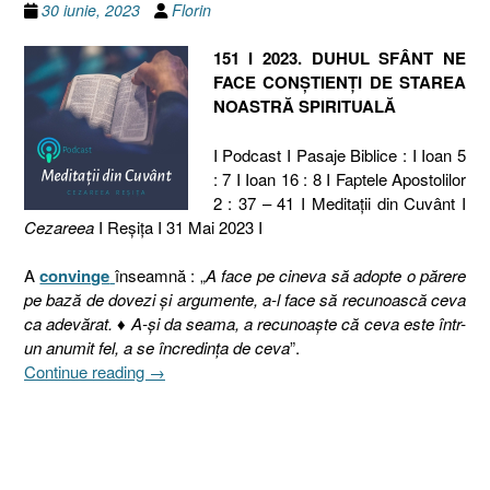
30 iunie, 2023
Florin
151 I 2023. DUHUL SFÂNT NE
FACE CONȘTIENȚI DE STAREA
NOASTRĂ SPIRITUALĂ
I Podcast I Pasaje Biblice : I Ioan 5
: 7 I Ioan 16 : 8 I Faptele Apostolilor
2 : 37 – 41 I Meditaţii din Cuvânt I
Cezareea
I Reşiţa I 31 Mai 2023 I
A
convinge
înseamnă : „
A face pe cineva să adopte o părere
pe bază de dovezi și argumente, a-l face să recunoască ceva
ca adevărat. ♦ A-și da seama, a recunoaște că ceva este într-
un anumit fel, a se încredința de ceva
”.
„151
Continue reading
→
I
2023.
DUHUL
SFÂNT