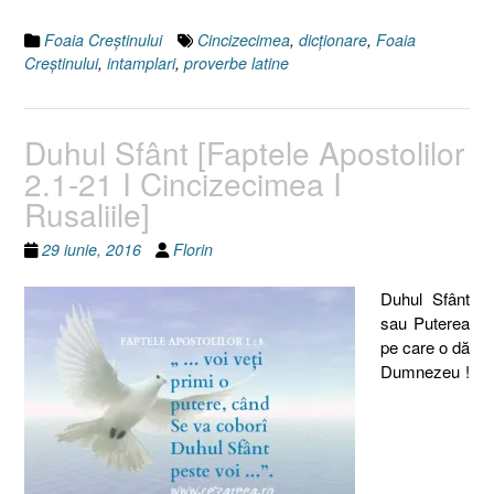
Foaia Creştinului
Cincizecimea
,
dicţionare
,
Foaia
Creştinului
,
intamplari
,
proverbe latine
Duhul Sfânt [Faptele Apostolilor
2.1-21 I Cincizecimea I
Rusaliile]
29 iunie, 2016
Florin
Duhul Sfânt
sau Puterea
pe care o dă
Dumnezeu !