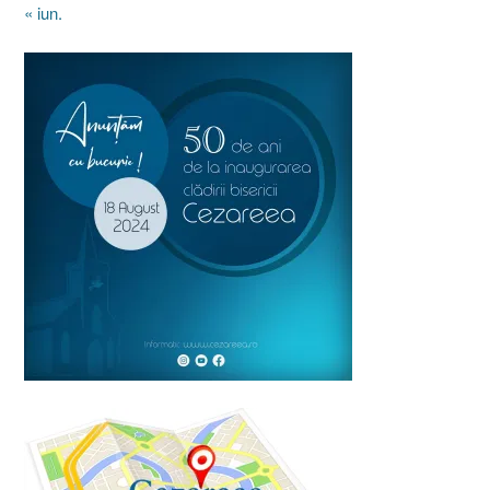
« iun.