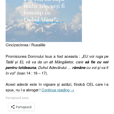
Cincizecimea / Rusaliile
Promisiunea Domnului Isus a fost aceasta : „
EU voi ruga pe
Tatăl şi EL vă va da un alt Mângâietor, care
să fie cu voi
pentru totdeauna
, Duhul Adevărului …
rămâne
cu voi şi va fi
în voi
” (Ioan 14 : 16 – 17).
Acest adevăr este în vigoare şi astăzi, fiindcă CEL care l-a
„Duhul
spus, nu l-a abrogat !
Continue reading
→
Sfânt
Partajează asta:
azi,
Faptele
Partajează
Apostolilor