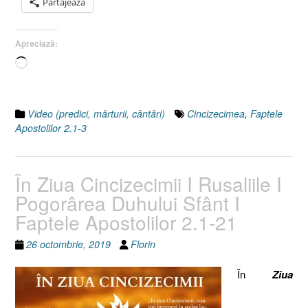
Partajează
Apreciază:
Încarc...
Video (predici, mărturii, cântări)
Cincizecimea
,
Faptele
Apostolilor 2.1-3
În Ziua Cincizecimii I Rusaliile I
Pogorârea Duhului Sfânt I
Faptele Apostolilor 2.1-21
26 octombrie, 2019
Florin
În
Ziua