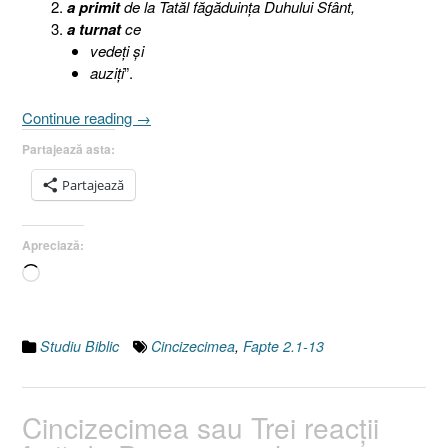
a primit
de la Tatăl făgăduinţa Duhului Sfânt,
a turnat
ce
vedeţi şi
auziţi
”.
„Cincizecimea
Continue reading
→
sau
Partajează asta:
Trei
reacţii
Partajează
faţă
de
Apreciază:
Persoana
şi
Încarc...
lucrarea
Duhului
Sfânt,
Studiu Biblic
Cincizecimea
,
Fapte 2.1-13
IV.
Concluzii
[Fapte
Cincizecimea sau Trei reacţii
2.1-
13]”