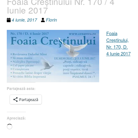
Foaia Creştinului Nr. 170 / 4
Iunie 2017
4 iunie, 2017
Florin
Foaia
Creştinului,
Nr. 170, D.
4 Iunie 2017
Partajează asta:
Partajează
Apreciază:
Încarc...