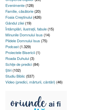
Evenimente
(128)
Familie, căsătorie
(20)
Foaia Creştinului
(426)
Gândul zilei
(19)
Întâmplări, ilustraţii, fabule
(15)
Minunile Domnului Isus
(14)
Pildele Domnului Isus
(75)
Podcast
(1.329)
Proiectele Bisericii
(1)
Roada Duhului
(3)
Schiţe de predici
(84)
Ştiri
(102)
Studiu Biblic
(537)
Video (predici, mărturii, cântări)
(46)