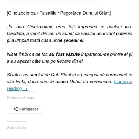
[Cincizecimea / Rusaliile / Pogorârea Duhului Sfânt]
„
În ziua Cincizecimii, erau toţi împreună în acelaşi loc.
Deodată, a venit din cer un sunet ca vâjâitul unui vânt puternic
şi a umplut toată casa unde şedeau ei.
Nişte limbi ca de foc
au fost văzute
împărţindu-se printre ei şi
s-au aşezat câte una pe fiecare din ei.
Şi toţi s-au umplut de Duh Sfânt şi au început să vorbească în
alte limbi, după cum le dădea Duhul să vorbească.
Continue
„Duhul
reading
→
Sfânt
Partajează asta:
[Faptele
Apostolilor
Partajează
2.1-
21
Apreciază:
I
Cincizecimea