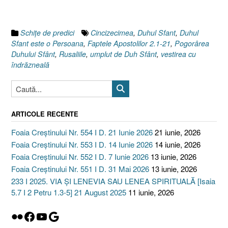
I
Rusaliile]”
Schiţe de predici
Cincizecimea
,
Duhul Sfant
,
Duhul
Sfant este o Persoana
,
Faptele Apostolilor 2.1-21
,
Pogorârea
Duhului Sfânt
,
Rusaliile
,
umplut de Duh Sfânt
,
vestirea cu
îndrăzneală
ARTICOLE RECENTE
Foaia Creștinului Nr. 554 I D. 21 Iunie 2026
21 iunie, 2026
Foaia Creștinului Nr. 553 I D. 14 Iunie 2026
14 iunie, 2026
Foaia Creștinului Nr. 552 I D. 7 Iunie 2026
13 iunie, 2026
Foaia Creștinului Nr. 551 I D. 31 Mai 2026
13 iunie, 2026
233 I 2025. VIA ȘI LENEVIA SAU LENEA SPIRITUALĂ [Isaia
5.7 I 2 Petru 1.3-5] 21 August 2025
11 iunie, 2026
Flickr
Facebook
YouTube
Google