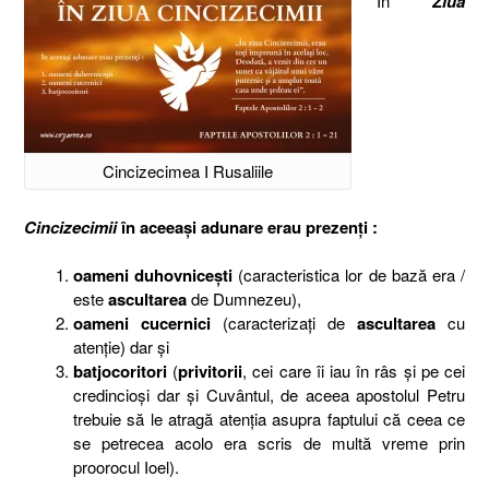
În
Ziua
Cincizecimea I Rusaliile
Cincizecimii
în aceeaşi adunare erau prezenţi :
oameni duhovniceşti
(caracteristica lor de bază era /
este
ascultarea
de Dumnezeu),
oameni cucernici
(caracterizaţi de
ascultarea
cu
atenţie) dar şi
batjocoritori
(
privitorii
, cei care îi iau în râs şi pe cei
credincioşi dar şi Cuvântul, de aceea apostolul Petru
trebuie să le atragă atenţia asupra faptului că ceea ce
se petrecea acolo era scris de multă vreme prin
proorocul Ioel).