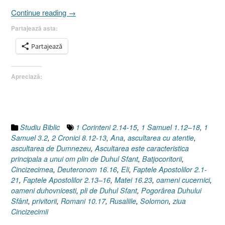
„În
Continue reading
→
Ziua
Partajează asta:
Cincizecimii
I
Partajează
Rusaliile
I
Apreciază:
Pogorârea
Duhului
Sfânt
I
Faptele
Studiu Biblic
1 Corinteni 2.14-15
,
1 Samuel 1.12–18
,
1
Apostolilor
Samuel 3.2
,
2 Cronici 8.12-13
,
Ana
,
ascultarea cu atentie
,
2.1-
ascultarea de Dumnezeu
,
Ascultarea este caracteristica
21”
principala a unui om plin de Duhul Sfant
,
Batjocoritorii
,
Cincizecimea
,
Deuteronom 16.16
,
Eli
,
Faptele Apostolilor 2.1-
21
,
Faptele Apostolilor 2.13–16
,
Matei 16.23
,
oameni cucernici
,
oameni duhovnicesti
,
pli de Duhul Sfant
,
Pogorârea Duhului
Sfânt
,
privitorii
,
Romani 10.17
,
Rusaliile
,
Solomon
,
ziua
Cincizecimii