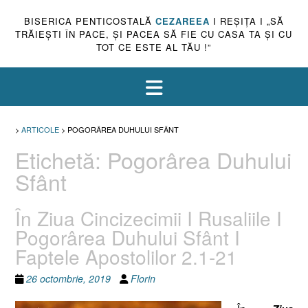
BISERICA PENTICOSTALĂ
CEZAREEA
I REŞIŢA I „SĂ
TRĂIEŞTI ÎN PACE, ŞI PACEA SĂ FIE CU CASA TA ŞI CU
TOT CE ESTE AL TĂU !”
>
ARTICOLE
>
POGORÂREA DUHULUI SFÂNT
Etichetă:
Pogorârea Duhului
Sfânt
În Ziua Cincizecimii I Rusaliile I
Pogorârea Duhului Sfânt I
Faptele Apostolilor 2.1-21
26 octombrie, 2019
Florin