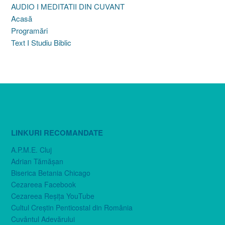
AUDIO I MEDITATII DIN CUVANT
Acasă
Programări
Text I Studiu Biblic
LINKURI RECOMANDATE
A.P.M.E. Cluj
Adrian Tămăşan
Biserica Betania Chicago
Cezareea Facebook
Cezareea Reşiţa YouTube
Cultul Creştin Penticostal din România
Cuvântul Adevărului