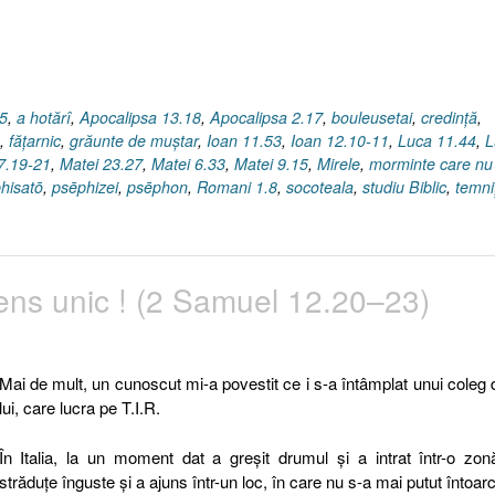
.5
,
a hotărî
,
Apocalipsa 13.18
,
Apocalipsa 2.17
,
bouleusetai
,
credinţă
,
,
făţarnic
,
grăunte de muştar
,
Ioan 11.53
,
Ioan 12.10-11
,
Luca 11.44
,
L
7.19-21
,
Matei 23.27
,
Matei 6.33
,
Matei 9.15
,
Mirele
,
morminte care nu
hisatō
,
psēphizei
,
psēphon
,
Romani 1.8
,
socoteala
,
studiu Biblic
,
temni
ns unic ! (2 Samuel 12.20–23)
Mai de mult, un cunoscut mi-a povestit ce i s-a întâmplat unui coleg 
lui, care lucra pe T.I.R.
În Italia, la un moment dat a greşit drumul şi a intrat într-o zo
străduţe înguste şi a ajuns într-un loc, în care nu s-a mai putut întoar