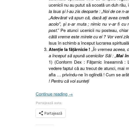
ucenicii nu au putut să scoată un duh rău, i
la Isus şi I-au zis deoparte : „Noi de ce n-a
„Adevărat vă spun că, dacă aţi avea credin
acolo”, şi s-ar muta ; nimic nu v-ar fi cu
post
.” Pe atunci ucenicii nu posteau, chia
câtă vreme este mirele cu ei ? Vor veni zile 
Isus în schimb a început lucrarea spirituală
Atenţie la făţărnicie !
„
În vremea aceea, câ
a început să spună ucenicilor Săi : „
Mai în
1) (Conform Dex : Fățarnic înseamnă : Lips
vedere faptul că au trecut de atunci, mai m
afla … privindu-ne în oglindă ! Cum se arăta
! Pentru că voi sunteţi
„Mai
Continue reading
→
întâi
Partajează asta:
!
(Matei
Partajează
6.33)”