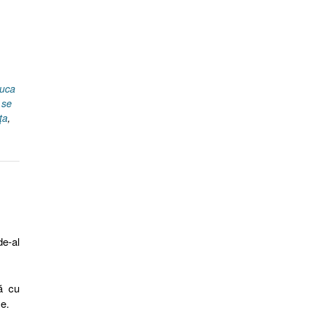
uca
 se
ţa
,
de-al
nă cu
ce.