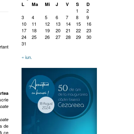
L
Ma
Mi
J
V
S
D
1
2
3
4
5
6
7
8
9
10
11
12
13
14
15
16
17
18
19
20
21
22
23
24
25
26
27
28
29
30
31
rtant
« iun.
rtea
scrie
toate
oate
sa de
pă ce