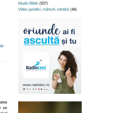
Studiu Biblic
(537)
Video (predici, mărturii, cântări)
(46)
ile
tatea
e pe
când