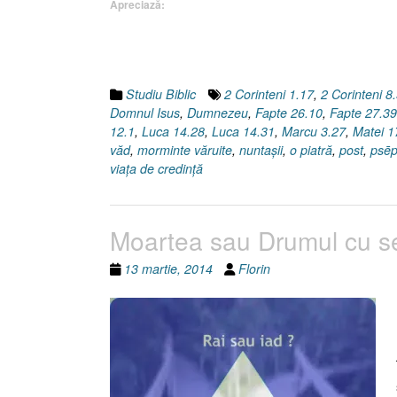
Apreciază:
Studiu Biblic
2 Corinteni 1.17
,
2 Corinteni 8
Domnul Isus
,
Dumnezeu
,
Fapte 26.10
,
Fapte 27.39
12.1
,
Luca 14.28
,
Luca 14.31
,
Marcu 3.27
,
Matei 1
văd
,
morminte văruite
,
nuntaşii
,
o piatră
,
post
,
psēp
viaţa de credinţă
Moartea sau Drumul cu se
13 martie, 2014
Florin