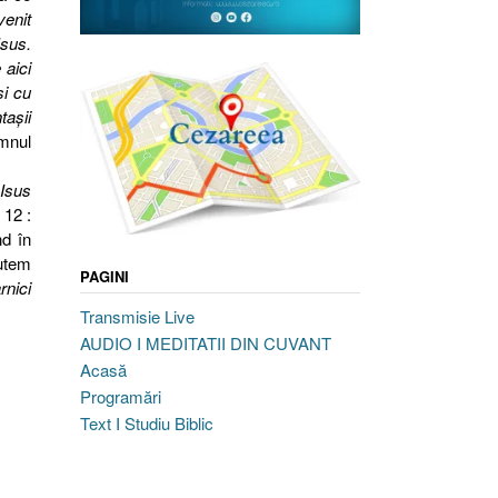
venit
Isus.
 aici
şi cu
taşii
omnul
 Isus
 12 :
nd în
putem
PAGINI
rnici
Transmisie Live
AUDIO I MEDITATII DIN CUVANT
Acasă
Programări
Text I Studiu Biblic