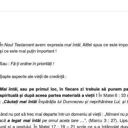
În
Noul Testament
avem expresia
mai întâi
. Altfel spus ce este impo
şi ce este mai puţin important !
Sau :
Fă-ţi ordine în priorităţi !
Şapte aspecte ale vieţii de credinţă :
Mai întâi
, sau pe primul loc, în fiecare zi trebuie să punem pa
spirituală şi după aceea partea materială a vieţii !
În Matei 6 : 33 
: „
Căutaţi
mai întâi
Împărăţia lui Dumnezeu şi neprihănirea Lui, şi 
când nu pot să trec mai departe într-un domeniu al vieţii : „
Nimeni nu p
dacă
a legat mai întâi
pe omul acela tare …
”. (Marcu 3 : 27). Lip
ciunii şi a postului. În Matei 17 : 19 – 21 scrie ce s-a întâmplat du