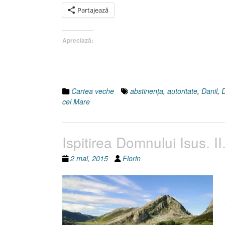
Partajează
Apreciază:
Cartea veche
abstinenţa
,
autoritate
,
Danil
,
cel Mare
Ispitirea Domnului Isus. II
2 mai, 2015
Florin