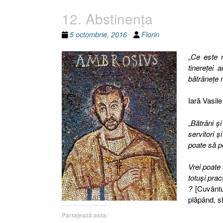
12. Abstinenţa
5 octombrie, 2016
Florin
„
Ce este 
tinereţei 
bătrâneţe
Iară Vasile
„
Bătrâni şi 
servitori 
poate să p
Vrei poate s
totuşi pra
?
[Cuvânt
plăpând, sl
Partajează asta: