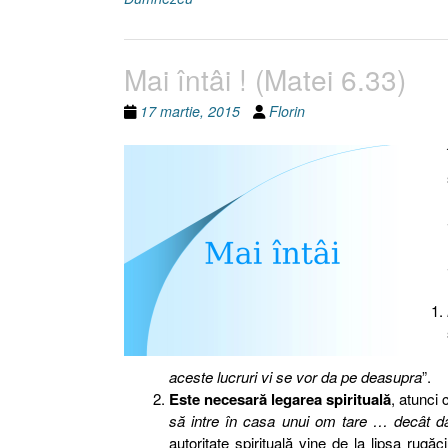
Mai întâi ! (Matei 6.33)
17 martie, 2015
Florin
aceste lucruri vi se vor da pe deasupra
”.
Este necesară legarea spirituală
, atunci 
să intre în casa unui om tare … decât 
autoritate spirituală vine de la lipsa rugă