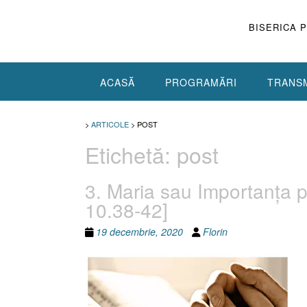
Skip
to
BISERICA 
content
ACASĂ
PROGRAMĂRI
TRANSM
>
ARTICOLE
>
POST
Etichetă:
post
3. Maria sau Importanţa pra
10.38-42]
19 decembrie, 2020
Florin