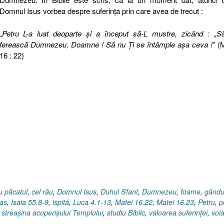
Domnul Isus vorbea despre suferinţa prin care avea de trecut :
„
Petru L-a luat deoparte şi a început să-L mustre, zicând : „S
ferească Dumnezeu, Doamne ! Să nu Ţi se întâmple aşa ceva !
” (
16 : 22)
cu păcatul
,
cel rău
,
Domnul Isus
,
Duhul Sfant
,
Dumnezeu
,
foame
,
gându
as
,
Isaia 55.8-9
,
ispită
,
Luca 4.1-13
,
Matei 16.22
,
Matei 16.23
,
Petru
,
p
,
streaşina acoperişului Templului
,
studiu Biblic
,
valoarea suferinţei
,
voia