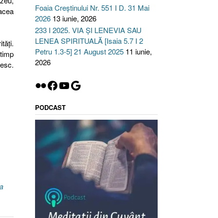
zeu,
Foaia Creștinului Nr. 551 I D. 31 Mai
acea
2026
13 iunie, 2026
233 I 2025. VIA ȘI LENEVIA SAU
LENEA SPIRITUALĂ [Isaia 5.7 I 2
tăţi.
Petru 1.3-5] 21 August 2025
11 iunie,
 timp
2026
tesc.
Flickr
Facebook
YouTube
Google
PODCAST
a