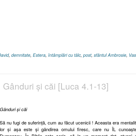
David
,
demnitate
,
Estera
,
întâmplări cu tâlc
,
post
,
sfântul Ambrosie
,
Vas
. Gânduri şi căi [Luca 4.1-13]
Gânduri şi căi
Să nu fugi de suferinţă
, cum au făcut ucenicii ! Aceasta era mentali
lor şi aşa este şi gândirea omului firesc, care nu ÎL cunoaşt
Dumnezeu.
În Biblie este scris, că la un moment dat, atunci 