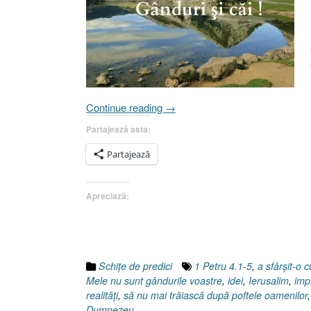
„Ispitirea
Continue reading
→
Domnului
Partajează asta:
Isus.
II.
Partajează
Gânduri
şi
Apreciază:
căi
[Luca
4.1-
13]”
Schiţe de predici
1 Petru 4.1-5
,
a sfârşit-o 
Mele nu sunt gândurile voastre
,
idei
,
Ierusalim
,
imp
realităţi
,
să nu mai trăiască după poftele oamenilor
Dumnezeu