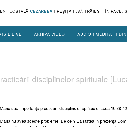
PENTICOSTALĂ
CEZAREEA
I REŞIŢA I „SĂ TRĂIEŞTI ÎN PACE, 
ISIE LIVE
ARHIVA VIDEO
AUDIO I MEDITATII DI
cticării disciplinelor spirituale [Luc
Maria sau Importanţa practicării disciplinelor spirituale [Luca 10.38-42
Maria nu avea aceste probleme. De ce ? Ea stătea în prezenţa Dom