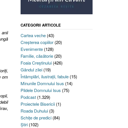
CATEGORII ARTICOLE
 anii
Cartea veche
(43)
jungă
Creşterea copiilor
(20)
Evenimente
(128)
Familie, căsătorie
(20)
Foaia Creştinului
(426)
Gândul zilei
(19)
riţi,
Întâmplări, ilustraţii, fabule
(15)
re om
Minunile Domnului Isus
(14)
Pildele Domnului Isus
(75)
opii,
Podcast
(1.329)
debil
Proiectele Bisericii
(1)
irav,
Roada Duhului
(3)
Schiţe de predici
(84)
Ştiri
(102)