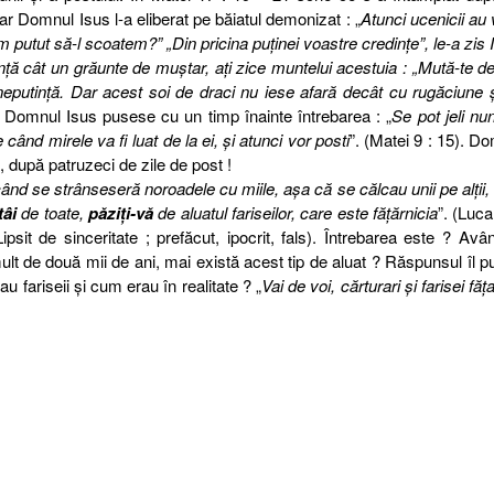
ar Domnul Isus l-a eliberat pe băiatul demonizat : „
Atunci ucenicii au 
m putut să-l scoatem?” „Din pricina puţinei voastre credinţe”, le-a zis 
ţă cât un grăunte de muştar, aţi zice muntelui acestuia : „Mută-te de
 neputinţă. Dar acest soi de draci nu iese afară decât cu rugăciune 
r Domnul Isus pusese cu un timp înainte întrebarea : „
Se pot jeli nun
când mirele va fi luat de la ei, şi atunci vor posti
”. (Matei 9 : 15). D
, după patruzeci de zile de post !
nd se strânseseră noroadele cu miile, aşa că se călcau unii pe alţii,
tâi
de toate,
păziţi-vă
de aluatul fariseilor, care este făţărnicia
”. (Luca
it de sinceritate ; prefăcut, ipocrit, fals). Întrebarea este ? Avâ
ult de două mii de ani, mai există acest tip de aluat ? Răspunsul îl 
u fariseii şi cum erau în realitate ? „
Vai de voi, cărturari şi farisei făţa