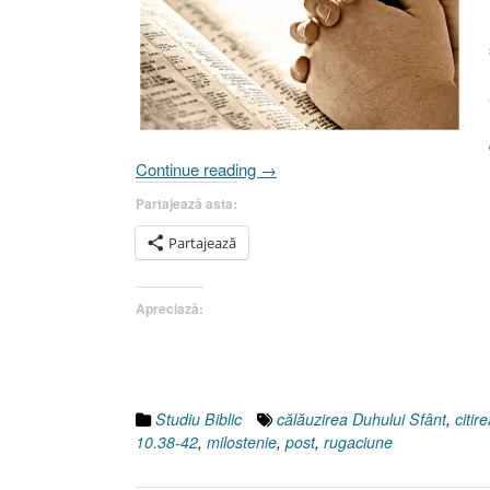
„3.
Continue reading
→
Maria
Partajează asta:
sau
Importanţa
Partajează
practicării
disciplinelor
Apreciază:
spirituale
[Luca
10.38-
42]”
Studiu Biblic
călăuzirea Duhului Sfânt
,
citire
10.38-42
,
milostenie
,
post
,
rugaciune