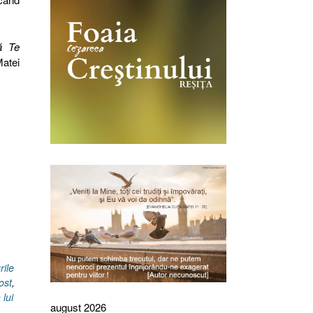
ă Te
Matei
rile
ost
,
 lui
august 2026