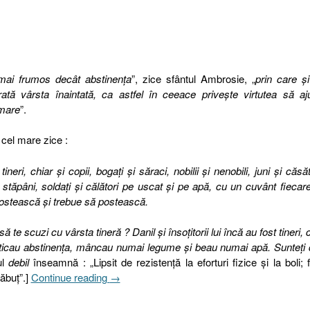
mai frumos decât abstinenţa
”, zice sfântul Ambrosie, „
prin care şi
arată vârsta înaintată, ca astfel în ceeace priveşte virtutea să a
 mare
”.
 cel mare zice :
tineri, chiar şi copii, bogaţi şi săraci, nobilii şi nenobili, juni şi căsăto
şi stăpâni, soldaţi şi călători pe uscat şi pe apă, cu un cuvânt fieca
ostească şi trebue să postească.
ă te scuzi cu vârsta tineră ? Danil şi însoţitorii lui încă au fost tineri, c
cticau abstinenţa, mâncau numai legume şi beau numai apă. Sunteţi 
ul
debil
înseamnă : „Lipsit de rezistență la eforturi fizice și la boli; f
„12. Abstinenţa”
ăbuț”.]
Continue reading
→