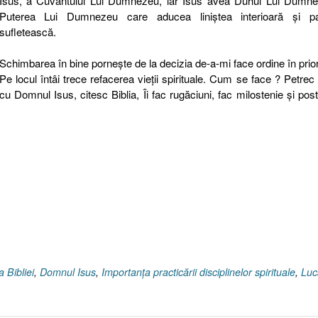
Isus, a Cuvântului Lui Dumnezeu, iar Isus avea Duhul Lui Dumne
Puterea Lui Dumnezeu care aducea liniştea interioară şi p
sufletească.
Schimbarea în bine porneşte de la decizia de-a-mi face ordine în priori
Pe locul întâi trece refacerea vieţii spirituale. Cum se face ? Petrec
cu Domnul Isus, citesc Biblia, Îi fac rugăciuni, fac milostenie şi pos
a Bibliei
,
Domnul Isus
,
Importanţa practicării disciplinelor spirituale
,
Luc