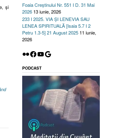
Foaia Creștinului Nr. 551 I D. 31 Mai
e, şi
2026
13 iunie, 2026
233 I 2025. VIA ȘI LENEVIA SAU
LENEA SPIRITUALĂ [Isaia 5.7 I 2
Petru 1.3-5] 21 August 2025
11 iunie,
2026
Flickr
Facebook
YouTube
Google
PODCAST
ând