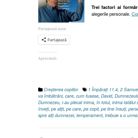
Trei factori ai formăr
alegerile personale.
Con
Partajează asta:
Partajează
Apreciază:
Creşterea copiilor
1 Împăraţi 11.4
,
2 Samuel
va îmbătrâni
,
care
,
cum fusese
,
David
,
Dumnezeulu
Dumnezeu
,
i-au plecat inima
,
în totul
,
inima tatălui
înveţi
,
pe alţii
,
pe care
,
pe copil
,
pe tine însuţi
,
pers
spre alţi dumnezei
,
temperament
,
trebuie s-o urme