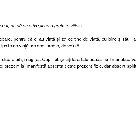
cut, ca să nu priveşti cu regrete în viitor !
re, pentru că ei au viaţă şi tot ce ţine de viaţă, cu bine şi rău, ia
ipsite de viaţă, de sentimente, de voinţă.
… dispreţuit şi neglijat. Copiii obişnuiţi fără tată acasă nu-l mai observă
 prezent îşi manifestă absenţa ; este prezent fizic, dar absent spirit