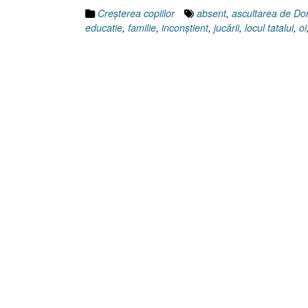
Creşterea copiilor
absent
,
ascultarea de D
educatie
,
familie
,
inconştient
,
jucării
,
locul tatalui
,
oi