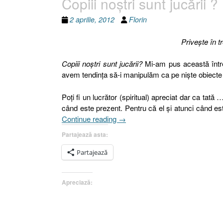
Copiii noştri sunt jucării ?
2 aprilie, 2012
Florin
Priveşte în tre
Copiii noştri sunt jucării?
Mi-am pus această întreba
avem tendinţa să-i manipulăm ca pe nişte obiecte l
Poţi fi un lucrător (spiritual) apreciat dar ca tată 
când este prezent. Pentru că el şi atunci când este
„Copiii
Continue reading
→
noştri
Partajează asta:
sunt
jucării
Partajează
?”
Apreciază: