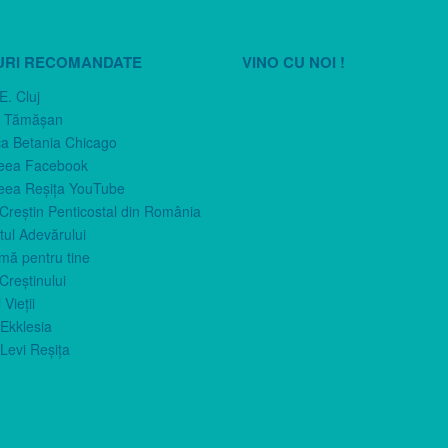
URI RECOMANDATE
VINO CU NOI !
E. Cluj
n Tămăşan
ca Betania Chicago
eea Facebook
eea Reşiţa YouTube
 Creştin Penticostal din România
ul Adevărului
imă pentru tine
Creştinului
 Vieţii
Ekklesia
Levi Reşiţa