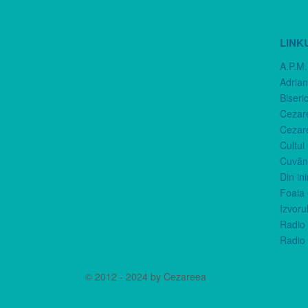
LINK
A.P.M.
Adria
Biseri
Cezar
Cezar
Cultul
Cuvânt
Din in
Foaia 
Izvorul
Radio 
Radio 
© 2012 - 2024 by Cezareea