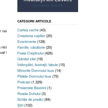
CATEGORII ARTICOLE
Cartea veche
(43)
r noi
Creşterea copiilor
(20)
Evenimente
(128)
 nici
Familie, căsătorie
(20)
ual !
Foaia Creştinului
(426)
Gândul zilei
(19)
Întâmplări, ilustraţii, fabule
(15)
Minunile Domnului Isus
(14)
Pildele Domnului Isus
(75)
Podcast
(1.329)
Proiectele Bisericii
(1)
Roada Duhului
(3)
Schiţe de predici
(84)
Ştiri
(102)