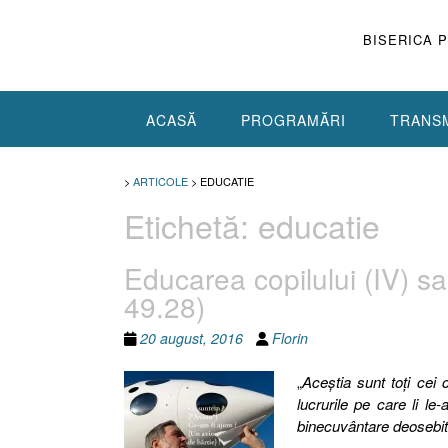
Skip
to
BISERICA 
content
ACASĂ
PROGRAMĂRI
TRANSM
>
ARTICOLE
>
EDUCATIE
Etichetă:
educatie
Educarea copilului (IV) 
49.28)
20 august, 2016
Florin
„
Aceştia sunt toţi cei 
lucrurile pe care li le
binecuvântare deosebi