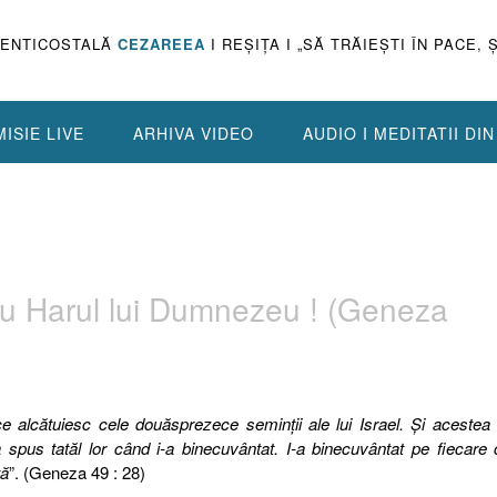
PENTICOSTALĂ
CEZAREEA
I REŞIŢA I „SĂ TRĂIEŞTI ÎN PACE, 
ISIE LIVE
ARHIVA VIDEO
AUDIO I MEDITATII DI
sau Harul lui Dumnezeu ! (Geneza
ce alcătuiesc cele douăsprezece seminţii ale lui Israel. Şi acestea
-a spus tatăl lor când i-a binecuvântat. I-a binecuvântat pe fiecare
tă
”. (Geneza 49 : 28)