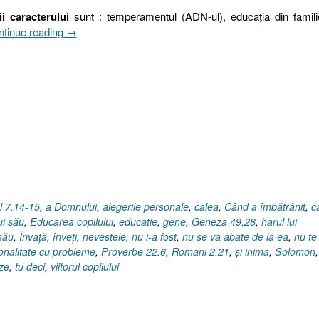
ii caracterului
sunt : temperamentul (ADN-ul), educaţia din famili
„Educarea
tinue reading
→
copilului
(IV)
sau
Harul
lui
Dumnezeu
!
(Geneza
49.28)”
 7.14-15
,
a Domnului
,
alegerile personale
,
calea
,
Când a îmbătrânit
,
c
i său
,
Educarea copilului
,
educatie
,
gene
,
Geneza 49.28
,
harul lui
 său
,
Învaţă
,
înveţi
,
nevestele
,
nu i-a fost
,
nu se va abate de la ea
,
nu te
onalitate cu probleme
,
Proverbe 22.6
,
Romani 2.21
,
şi inima
,
Solomon
,
ze
,
tu deci
,
viitorul copilului