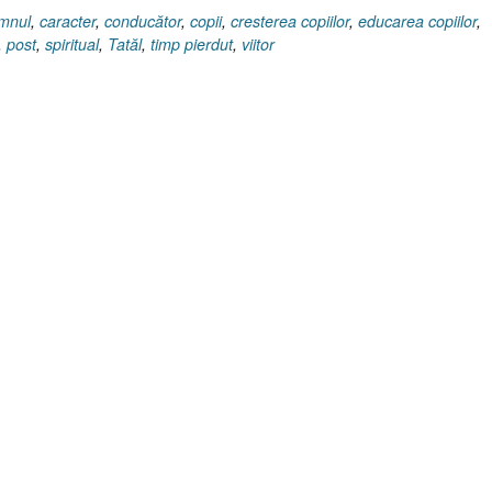
omnul
,
caracter
,
conducător
,
copii
,
cresterea copiilor
,
educarea copiilor
,
,
post
,
spiritual
,
Tatăl
,
timp pierdut
,
viitor