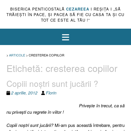
BISERICA PENTICOSTALĂ
CEZAREEA
I REŞIŢA I „SĂ
TRĂIEŞTI ÎN PACE, ŞI PACEA SĂ FIE CU CASA TA ŞI CU
TOT CE ESTE AL TĂU !”
>
ARTICOLE
>
CRESTEREA COPIILOR
Etichetă:
cresterea copiilor
Copiii noştri sunt jucării ?
2 aprilie, 2012
Florin
Priveşte în trecut, ca să
nu priveşti cu regrete în viitor !
Copiii noştri sunt jucării?
Mi-am pus această întrebare, pentru