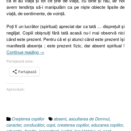
că ei au viaţă şi tot ce ţine de viaţă, cu bine şi rău, iar noi
avem tendinţa să-i manipulăm ca pe nişte obiecte lipsite de
viaţă, de sentimente, de voinţă.
Poţi fi un lucrător (spiritual) apreciat dar ca tată … dispreţuit şi
neglijat. Copiii obişnuiţi fără tată acasă nu-l mai observă nici
când este prezent. Pentru că el şi atunci când este prezent îşi
manifestă absenţa ; este prezent fizic, dar absent spiritual !
„Copiii
Continue reading
→
noştri
Partajează asta:
sunt
jucării
Partajează
?”
Apreciază:
Creşterea copiilor
absent
,
ascultarea de Domnul
,
caracter
,
conducător
,
copii
,
cresterea copiilor
,
educarea copiilor
,