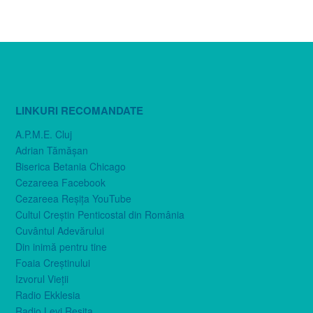
LINKURI RECOMANDATE
A.P.M.E. Cluj
Adrian Tămăşan
Biserica Betania Chicago
Cezareea Facebook
Cezareea Reşiţa YouTube
Cultul Creştin Penticostal din România
Cuvântul Adevărului
Din inimă pentru tine
Foaia Creştinului
Izvorul Vieţii
Radio Ekklesia
Radio Levi Reşiţa