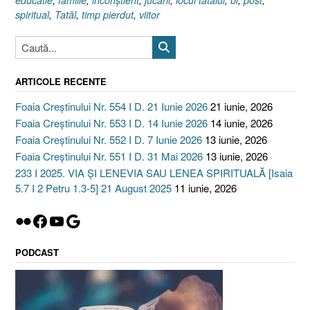
educatie
,
familie
,
inconştient
,
jucării
,
locul tatalui
,
oi
,
post
,
spiritual
,
Tatăl
,
timp pierdut
,
viitor
ARTICOLE RECENTE
Foaia Creștinului Nr. 554 I D. 21 Iunie 2026
21 iunie, 2026
Foaia Creștinului Nr. 553 I D. 14 Iunie 2026
14 iunie, 2026
Foaia Creștinului Nr. 552 I D. 7 Iunie 2026
13 iunie, 2026
Foaia Creștinului Nr. 551 I D. 31 Mai 2026
13 iunie, 2026
233 I 2025. VIA ȘI LENEVIA SAU LENEA SPIRITUALĂ [Isaia
5.7 I 2 Petru 1.3-5] 21 August 2025
11 iunie, 2026
Flickr
Facebook
YouTube
Google
PODCAST