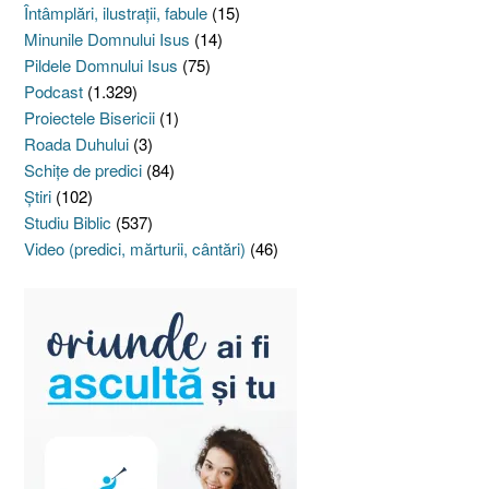
Întâmplări, ilustraţii, fabule
(15)
Minunile Domnului Isus
(14)
Pildele Domnului Isus
(75)
Podcast
(1.329)
Proiectele Bisericii
(1)
Roada Duhului
(3)
Schiţe de predici
(84)
Ştiri
(102)
Studiu Biblic
(537)
Video (predici, mărturii, cântări)
(46)