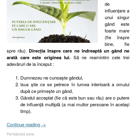
de
influenţare a
unui singur
gând este
foarte mare
(fie înspre
bine, fie
spre rău).
Direcţia înspre care ne îndreaptă un gând ne
arată care este originea lui.
Să ne reamintim cele trei
adevăruri de la început :
Dumnezeu ne cunoaşte gândul,
Isus ştie ce se petrece în lumea interioară a omului
după ce primeşte un gând,
Gândul acceptat (fie că este bun sau rău) are o putere
de influenţă multiplă (a mai multor persoane în acelaşi
timp).
„Puterea
Continue reading
→
de
Partajează asta: