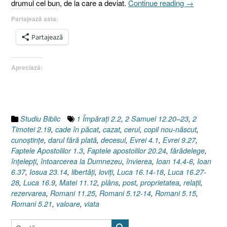
„Moartea
drumul cel bun, de la care a deviat.
Continue reading
→
sau
Partajează asta:
Drumul
cu
Partajează
sens
unic
Apreciază:
!
(2
Samuel
12.20–
23)”
Studiu Biblic
1 Împăraţi 2.2
,
2 Samuel 12.20–23
,
2
Timotei 2.19
,
cade în păcat
,
cazat
,
cerul
,
copil nou-născut
,
cunoştinţe
,
darul fără plată
,
decesul
,
Evrei 4.1
,
Evrei 9.27
,
Faptele Apostolilor 1.3
,
Faptele apostolilor 20.24
,
fărădelege
,
înţelepţi
,
întoarcerea la Dumnezeu
,
învierea
,
Ioan 14.4-6
,
Ioan
6.37
,
Iosua 23.14
,
libertăţi
,
loviţi
,
Luca 16.14-18
,
Luca 16.27-
28
,
Luca 16.9
,
Matei 11.12
,
plâns
,
post
,
proprietatea
,
relaţii
,
rezervarea
,
Romani 11.25
,
Romani 5.12-14
,
Romani 5.15
,
Romani 5.21
,
valoare
,
viata