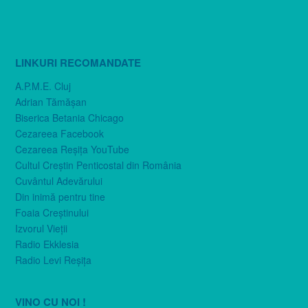
LINKURI RECOMANDATE
A.P.M.E. Cluj
Adrian Tămăşan
Biserica Betania Chicago
Cezareea Facebook
Cezareea Reşiţa YouTube
Cultul Creştin Penticostal din România
Cuvântul Adevărului
Din inimă pentru tine
Foaia Creştinului
Izvorul Vieţii
Radio Ekklesia
Radio Levi Reşiţa
VINO CU NOI !