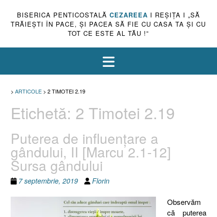
BISERICA PENTICOSTALĂ
CEZAREEA
I REŞIŢA I „SĂ
TRĂIEŞTI ÎN PACE, ŞI PACEA SĂ FIE CU CASA TA ŞI CU
TOT CE ESTE AL TĂU !”
>
ARTICOLE
>
2 TIMOTEI 2.19
Etichetă:
2 Timotei 2.19
Puterea de influenţare a
gândului, II [Marcu 2.1-12]
Sursa gândului
7 septembrie, 2019
Florin
Observăm
că puterea