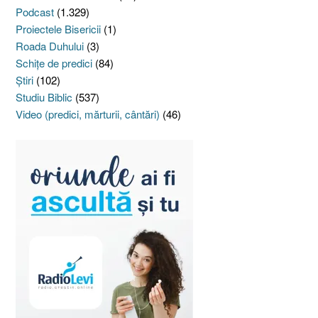
Podcast
(1.329)
Proiectele Bisericii
(1)
Roada Duhului
(3)
Schiţe de predici
(84)
Ştiri
(102)
Studiu Biblic
(537)
Video (predici, mărturii, cântări)
(46)