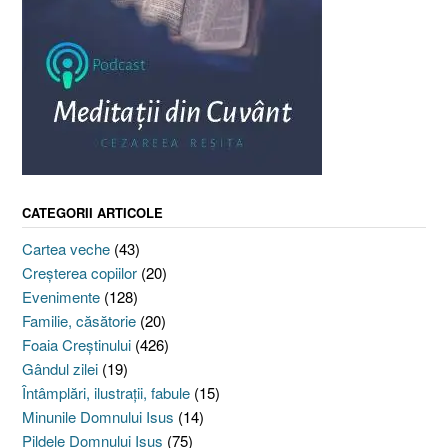
CATEGORII ARTICOLE
Cartea veche
(43)
Creşterea copiilor
(20)
Evenimente
(128)
Familie, căsătorie
(20)
Foaia Creştinului
(426)
Gândul zilei
(19)
Întâmplări, ilustraţii, fabule
(15)
Minunile Domnului Isus
(14)
Pildele Domnului Isus
(75)