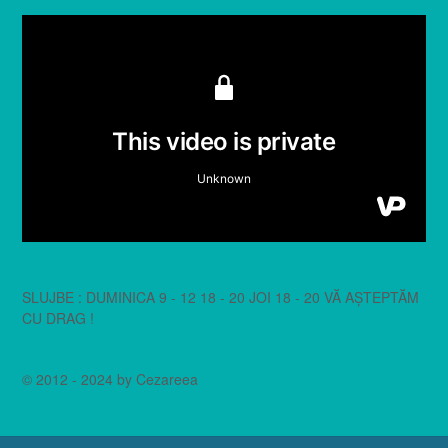
SLUJBE : DUMINICA 9 - 12 18 - 20 JOI 18 - 20 VĂ AȘTEPTĂM
CU DRAG !
© 2012 - 2024 by Cezareea