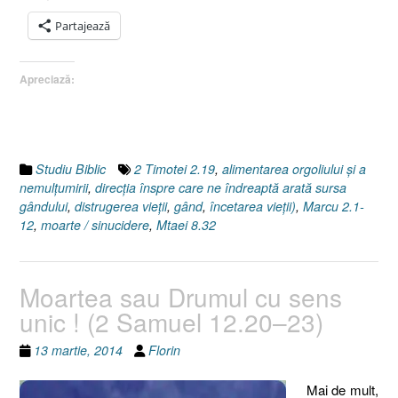
influenţare
a
Partajează
gândului,
II
Apreciază:
[Marcu
2.1-
12]
Sursa
gândului”
Studiu Biblic
2 Timotei 2.19
,
alimentarea orgoliului şi a
nemulţumirii
,
direcţia înspre care ne îndreaptă arată sursa
gândului
,
distrugerea vieţii
,
gând
,
încetarea vieţii)
,
Marcu 2.1-
12
,
moarte / sinucidere
,
Mtaei 8.32
Moartea sau Drumul cu sens
unic ! (2 Samuel 12.20–23)
13 martie, 2014
Florin
Mai de mult,