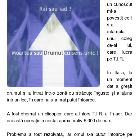
un cunoscut
mi-a
povestit ce i
s-a
întâmplat
unui coleg
de-al lui,
care lucra
pe T.I.R.
În Italia, la
un moment
dat a greşit
drumul şi a intrat într-o zonă cu străduţe înguste şi a ajuns
într-un loc, în care nu s-a mai putut întoarce.
A fost chemat un elicopter, care a întors T.I.R.-ul în aer. Dar
această operaţie a costat aproximativ 6.000 de euro.
Problema a fost rezolvată, iar omul s-a putut întoarce pe