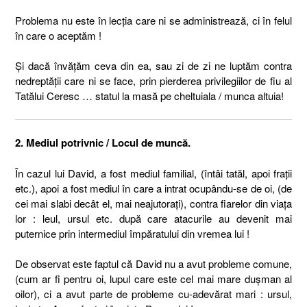
Problema nu este în lecţia care ni se administrează, ci în felul
în care o aceptăm !
Şi dacă învăţăm ceva din ea, sau zi de zi ne luptăm contra
nedreptăţii care ni se face, prin pierderea privilegiilor de fiu al
Tatălui Ceresc … statul la masă pe cheltuiala / munca altuia!
2. Mediul potrivnic / Locul de muncă.
În cazul lui David, a fost mediul familial, (întâi tatăl, apoi fraţii
etc.), apoi a fost mediul în care a intrat ocupându-se de oi, (de
cei mai slabi decât el, mai neajutoraţi), contra fiarelor din viaţa
lor : leul, ursul etc. după care atacurile au devenit mai
puternice prin intermediul împăratului din vremea lui !
De observat este faptul că David nu a avut probleme comune,
(cum ar fi pentru oi, lupul care este cel mai mare duşman al
oilor), ci a avut parte de probleme cu-adevărat mari : ursul,