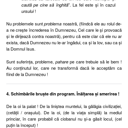
caută pe cine să înghită
”. La fel este şi în cazul
ursului
!
Nu problemele sunt
problema
noastră, (fiindcă ele au rolul de-
a ne creşte încrederea în Dumnezeu, Cel care le şi provoacă
şi le dirijează contra noastră), pentru că este clar că ele nu ar
exista, dacă Dumnezeu nu le-ar îngădui, ca şi la Iov, sau ca şi
la Domnul Isus.
Sunt suferinţa, probleme,
pahare
pe care trebuie să le bem !
Au conţinutul lor, care ne transformă dacă le acceptăm ca
fiind de la Dumnezeu !
4. Schimbările bruşte din program. Înălţarea şi smerirea !
De la oi la palat ! De la liniştea muntelui, la gălăgia civilizaţiei,
(cetăţii / oraşului). De la oi, (de la viaţa simplă) la mediul
princiar, în care probabil că ciobanul nu şi-a găsit locul, (cel
puţin la început) !