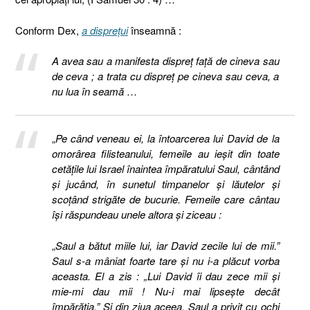
Conform Dex,
a dispreţui
înseamnă :
A avea sau a manifesta dispreț față de cineva sau
de ceva ; a trata cu dispreț pe cineva sau ceva, a
nu lua în seamă
…
„
Pe când veneau ei, la întoarcerea lui David de la
omorârea filisteanului, femeile au ieşit din toate
cetăţile lui Israel înaintea împăratului Saul, cântând
şi jucând, în sunetul timpanelor şi lăutelor şi
scoţând strigăte de bucurie. Femeile care cântau
îşi răspundeau unele altora şi ziceau :
„
Saul a bătut miile lui, iar David zecile lui de mii.”
Saul s-a mâniat foarte tare şi nu i-a plăcut vorba
aceasta. El a zis : „Lui David îi dau zece mii şi
mie-mi dau mii ! Nu-i mai lipseşte decât
împărăţia.” Şi din ziua aceea, Saul a privit cu ochi