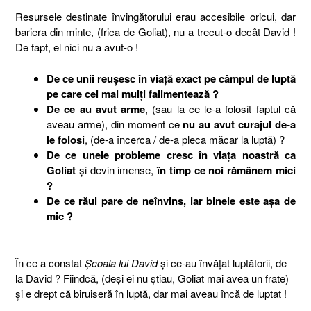
Resursele destinate învingătorului erau accesibile oricui, dar
bariera din minte, (frica de Goliat), nu a trecut-o decât David !
De fapt, el nici nu a avut-o !
De ce unii reuşesc în viaţă exact pe câmpul de luptă
pe care cei mai mulţi falimentează ?
De ce au avut arme
, (sau la ce le-a folosit faptul că
aveau arme), din moment ce
nu au avut curajul de-a
le folosi
, (de-a încerca / de-a pleca măcar la luptă) ?
De ce unele probleme cresc în viaţa noastră ca
Goliat
şi devin imense,
în timp ce noi rămânem mici
?
De ce răul pare de neînvins, iar binele este aşa de
mic ?
În ce a constat
Şcoala lui David
şi ce-au învăţat luptătorii, de
la David ? Fiindcă, (deşi ei nu ştiau, Goliat mai avea un frate)
şi e drept că biruiseră în luptă, dar mai aveau încă de luptat !