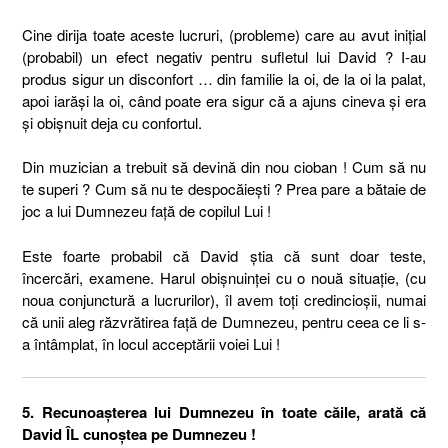
Cine dirija toate aceste lucruri, (probleme) care au avut iniţial
(probabil) un efect negativ pentru sufletul lui David ? I-au
produs sigur un disconfort … din familie la oi, de la oi la palat,
apoi iarăşi la oi, când poate era sigur că a ajuns cineva şi era
şi obişnuit deja cu confortul.
Din muzician a trebuit să devină din nou cioban ! Cum să nu
te superi ? Cum să nu te despocăieşti ? Prea pare a bătaie de
joc a lui Dumnezeu faţă de copilul Lui !
Este foarte probabil că David ştia că sunt doar teste,
încercări, examene. Harul obişnuinţei cu o nouă situaţie, (cu
noua conjunctură a lucrurilor), îl avem toţi credincioşii, numai
că unii aleg răzvrătirea faţă de Dumnezeu, pentru ceea ce li s-
a întâmplat, în locul acceptării voiei Lui !
5. Recunoaşterea lui Dumnezeu în toate căile, arată că
David ÎL cunoştea pe Dumnezeu !