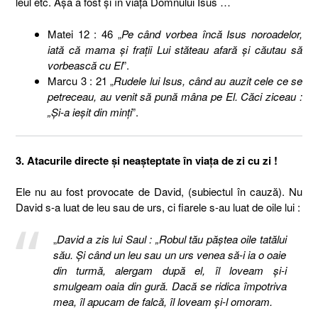
leul etc. Aşa a fost şi în viaţa Domnului Isus …
Matei 12 : 46 „
Pe când vorbea încă Isus noroadelor,
iată că mama şi fraţii Lui stăteau afară şi căutau să
vorbească cu El
”.
Marcu 3 : 21 „
Rudele lui Isus, când au auzit cele ce se
petreceau, au venit să pună mâna pe El. Căci ziceau :
„Şi-a ieşit din minţi
”.
3. Atacurile directe şi neaşteptate în viaţa de zi cu zi !
Ele nu au fost provocate de David, (subiectul în cauză). Nu
David s-a luat de leu sau de urs, ci fiarele s-au luat de oile lui :
„
David a zis lui Saul : „Robul tău păştea oile tatălui
său. Şi când un leu sau un urs venea să-i ia o oaie
din turmă, alergam după el, îl loveam şi-i
smulgeam oaia din gură. Dacă se ridica împotriva
mea, îl apucam de falcă, îl loveam şi-l omoram.