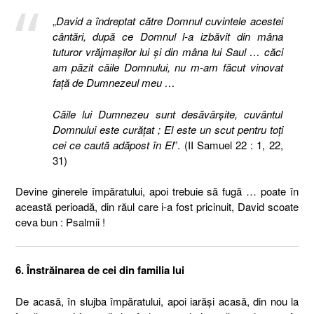
„
David a îndreptat către Domnul cuvintele acestei
cântări, după ce Domnul l-a izbăvit din mâna
tuturor vrăjmaşilor lui şi din mâna lui Saul … căci
am păzit căile Domnului, nu m-am făcut vinovat
faţă de Dumnezeul meu …
Căile lui Dumnezeu sunt desăvârşite, cuvântul
Domnului este curăţat ; El este un scut pentru toţi
cei ce caută adăpost în El
”. (II Samuel 22 : 1, 22,
31)
Devine ginerele împăratului, apoi trebuie să fugă … poate în
această perioadă, din răul care i-a fost pricinuit, David scoate
ceva bun : Psalmii !
6. Înstrăinarea de cei din familia lui
De acasă, în slujba împăratului, apoi iarăşi acasă, din nou la