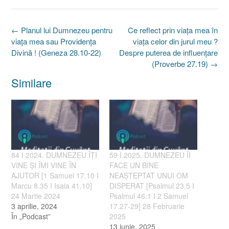
Post
←
Planul lui Dumnezeu pentru
Ce reflect prin viaţa mea în
navigation
viaţa mea sau Providenţa
viaţa celor din jurul meu ?
Divină ! (Geneza 28.10-22)
Despre puterea de influenţare
(Proverbe 27.19)
→
Similare
84 I 2024. DUMNEZEU ÎȚI
59 I 2025. DUMNEZEU ÎI
VINE ȘI ÎMI VINE ÎN
FACE UN BINE
AJUTOR [1 Samuel 17.10 I
NEAȘTEPTAT UNUI OM
Marcu 8.35 I Isaia 41.10]
DISPERAT [Psalmul 23.5 I
24 Martie 2024
Psalmul 46.1 I 2 Samuel
3 aprilie, 2024
17.27-29] 28 Februarie
În „Podcast”
2025
13 iunie, 2025