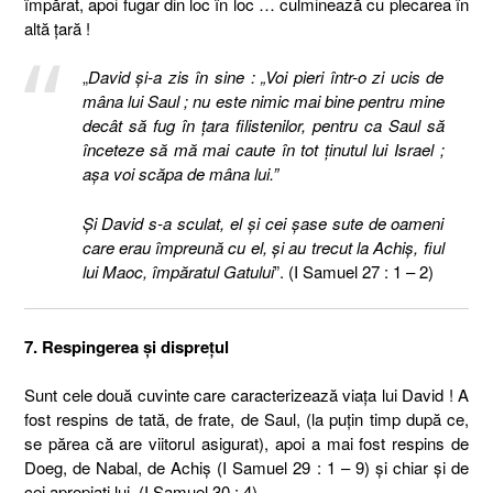
împărat, apoi fugar din loc în loc … culminează cu plecarea în
altă ţară !
„
David şi-a zis în sine : „Voi pieri într-o zi ucis de
mâna lui Saul ; nu este nimic mai bine pentru mine
decât să fug în ţara filistenilor, pentru ca Saul să
înceteze să mă mai caute în tot ţinutul lui Israel ;
aşa voi scăpa de mâna lui.”
Şi David s-a sculat, el şi cei şase sute de oameni
care erau împreună cu el, şi au trecut la Achiş, fiul
lui Maoc, împăratul Gatului
”. (I Samuel 27 : 1 – 2)
7. Respingerea şi dispreţul
Sunt cele două cuvinte care caracterizează viaţa lui David ! A
fost respins de tată, de frate, de Saul, (la puţin timp după ce,
se părea că are viitorul asigurat), apoi a mai fost respins de
Doeg, de Nabal, de Achiş (I Samuel 29 : 1 – 9) şi chiar şi de
cei apropiaţi lui, (I Samuel 30 : 4) …