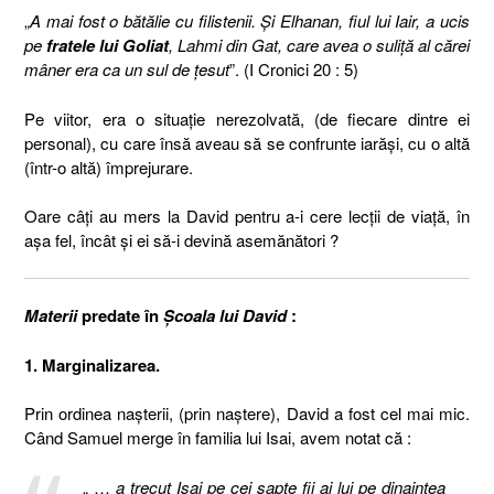
„
A mai fost o bătălie cu filistenii. Şi Elhanan, fiul lui Iair, a ucis
pe
fratele lui Goliat
, Lahmi din Gat, care avea o suliţă al cărei
mâner era ca un sul de ţesut
”. (I Cronici 20 : 5)
Pe viitor, era o situaţie nerezolvată, (de fiecare dintre ei
personal), cu care însă aveau să se confrunte iarăşi, cu o altă
(într-o altă) împrejurare.
Oare câţi au mers la David pentru a-i cere lecţii de viaţă, în
aşa fel, încât şi ei să-i devină asemănători ?
Materii
predate în
Şcoala lui David
:
1. Marginalizarea.
Prin ordinea naşterii, (prin naştere), David a fost cel mai mic.
Când Samuel merge în familia lui Isai, avem notat că :
„ …
a trecut Isai pe cei şapte fii ai lui pe dinaintea