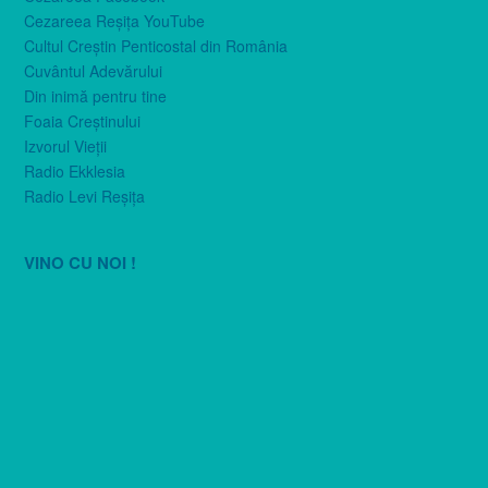
Cezareea Reşiţa YouTube
Cultul Creştin Penticostal din România
Cuvântul Adevărului
Din inimă pentru tine
Foaia Creştinului
Izvorul Vieţii
Radio Ekklesia
Radio Levi Reşiţa
VINO CU NOI !