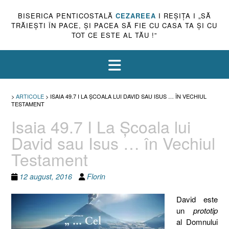
BISERICA PENTICOSTALĂ
CEZAREEA
I REŞIŢA I „SĂ
TRĂIEŞTI ÎN PACE, ŞI PACEA SĂ FIE CU CASA TA ŞI CU
TOT CE ESTE AL TĂU !”
>
ARTICOLE
>
ISAIA 49.7 I LA ŞCOALA LUI DAVID SAU ISUS … ÎN VECHIUL
TESTAMENT
Isaia 49.7 I La Şcoala lui
David sau Isus … în Vechiul
Testament
12 august, 2016
Florin
David este
un
prototip
al Domnului