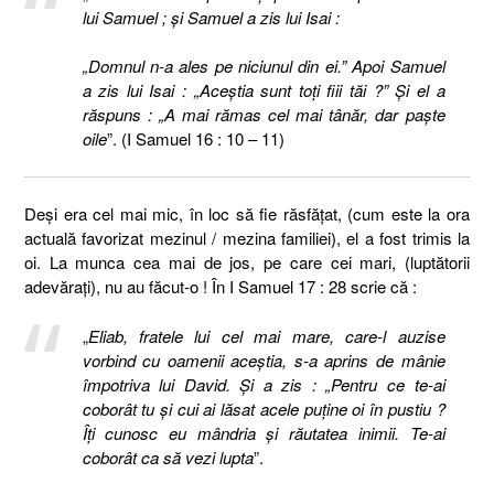
lui Samuel ; şi Samuel a zis lui Isai :
„Domnul n-a ales pe niciunul din ei.” Apoi Samuel
a zis lui Isai : „Aceştia sunt toţi fiii tăi ?” Şi el a
răspuns : „A mai rămas cel mai tânăr, dar paşte
oile
”. (I Samuel 16 : 10 – 11)
Deşi era cel mai mic, în loc să fie răsfăţat, (cum este la ora
actuală favorizat mezinul / mezina familiei), el a fost trimis la
oi. La munca cea mai de jos, pe care cei mari, (luptătorii
adevăraţi), nu au făcut-o ! În I Samuel 17 : 28 scrie că :
„
Eliab, fratele lui cel mai mare, care-l auzise
vorbind cu oamenii aceştia, s-a aprins de mânie
împotriva lui David. Şi a zis : „Pentru ce te-ai
coborât tu şi cui ai lăsat acele puţine oi în pustiu ?
Îţi cunosc eu mândria şi răutatea inimii. Te-ai
coborât ca să vezi lupta
”.