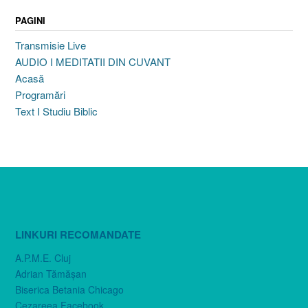
PAGINI
Transmisie Live
AUDIO I MEDITATII DIN CUVANT
Acasă
Programări
Text I Studiu Biblic
LINKURI RECOMANDATE
A.P.M.E. Cluj
Adrian Tămăşan
Biserica Betania Chicago
Cezareea Facebook