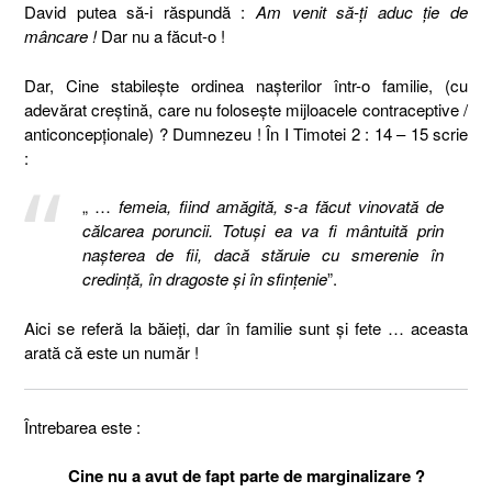
David putea să-i răspundă :
Am venit să-ţi aduc ţie de
mâncare !
Dar nu a făcut-o !
Dar, Cine stabileşte ordinea naşterilor într-o familie, (cu
adevărat creştină, care nu foloseşte mijloacele contraceptive /
anticoncepţionale) ? Dumnezeu ! În I Timotei 2 : 14 – 15 scrie
:
„ …
femeia, fiind amăgită, s-a făcut vinovată de
călcarea poruncii. Totuşi ea va fi mântuită prin
naşterea de fii, dacă stăruie cu smerenie în
credinţă, în dragoste şi în sfinţenie
”.
Aici se referă la băieţi, dar în familie sunt şi fete … aceasta
arată că este un număr !
Întrebarea este :
Cine nu a avut de fapt parte de marginalizare ?