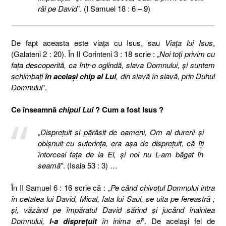
răi pe David
”. (I Samuel 18 : 6 – 9)
De fapt aceasta este viaţa cu Isus, sau
Viaţa lui Isus
,
(Galateni 2 : 20). În II Corinteni 3 : 18 scrie : „
Noi toţi privim cu
faţa descoperită, ca într-o oglindă, slava Domnului, şi suntem
schimbaţi
în acelaşi chip al Lui
, din slavă în slavă, prin Duhul
Domnului
”.
Ce înseamnă
chipul Lui
? Cum a fost Isus ?
„
Dispreţuit şi părăsit de oameni, Om al durerii şi
obişnuit cu suferinţa, era aşa de dispreţuit, că îţi
întorceai faţa de la El, şi noi nu L-am băgat în
seamă
”. (Isaia 53 : 3) …
În II Samuel 6 : 16 scrie că : „
Pe când chivotul Domnului intra
în cetatea lui David, Mical, fata lui Saul, se uita pe fereastră ;
şi, văzând pe împăratul David sărind şi jucând înaintea
Domnului,
l-a dispreţuit
în inima ei
”. De acelaşi fel de