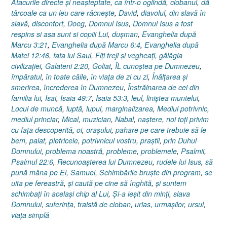
Atacurile directe şi neaşteptate
,
ca într-o oglindă
,
ciobanul
,
dă
târcoale ca un leu care răcneşte
,
David
,
diavolul
,
din slavă în
slavă
,
disconfort
,
Doeg
,
Domnul Isus
,
Domnul Isus a fost
respins si asa sunt si copiii Lui
,
duşman
,
Evanghelia după
Marcu 3:21
,
Evanghelia după Marcu 6:4
,
Evanghelia după
Matei 12:46
,
fata lui Saul
,
Fiţi treji şi vegheaţi
,
gălăgia
civilizaţiei
,
Galateni 2:20
,
Goliat
,
ÎL cunoştea pe Dumnezeu
,
împăratul
,
în toate căile
,
în viaţa de zi cu zi
,
Înălţarea şi
smerirea
,
încrederea în Dumnezeu
,
Înstrăinarea de cei din
familia lui
,
Isai
,
Isaia 49:7
,
Isaia 53:3
,
leul
,
liniştea muntelui
,
Locul de muncă
,
luptă
,
lupul
,
marginalizarea
,
Mediul potrivnic
,
mediul princiar
,
Mical
,
muzician
,
Nabal
,
naştere
,
noi toţi privim
cu faţa descoperită
,
oi
,
oraşului
,
pahare pe care trebuie să le
bem
,
palat
,
pietricele
,
potrivnicul vostru
,
praştii
,
prin Duhul
Domnului
,
problema noastră
,
probleme
,
problemele
,
Psalmii
,
Psalmul 22:6
,
Recunoaşterea lui Dumnezeu
,
rudele lui Isus
,
să
pună mâna pe El
,
Samuel
,
Schimbările bruşte din program
,
se
uita pe fereastră
,
şi caută pe cine să înghită
,
şi suntem
schimbaţi în acelaşi chip al Lui
,
Şi-a ieşit din minţi
,
slava
Domnului
,
suferinţa
,
traistă de cioban
,
urias
,
urmaşilor
,
ursul
,
viaţa simplă