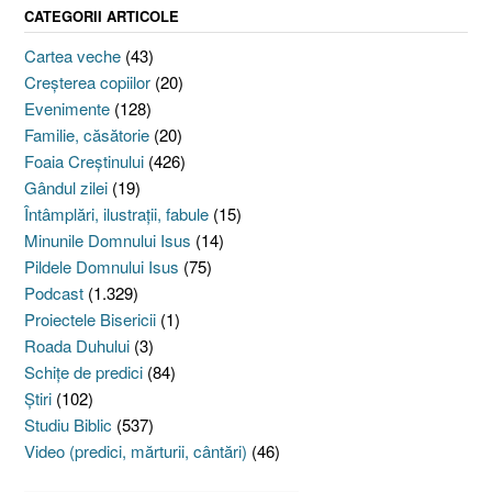
CATEGORII ARTICOLE
Cartea veche
(43)
Creşterea copiilor
(20)
Evenimente
(128)
Familie, căsătorie
(20)
Foaia Creştinului
(426)
Gândul zilei
(19)
Întâmplări, ilustraţii, fabule
(15)
Minunile Domnului Isus
(14)
Pildele Domnului Isus
(75)
Podcast
(1.329)
Proiectele Bisericii
(1)
Roada Duhului
(3)
Schiţe de predici
(84)
Ştiri
(102)
Studiu Biblic
(537)
Video (predici, mărturii, cântări)
(46)