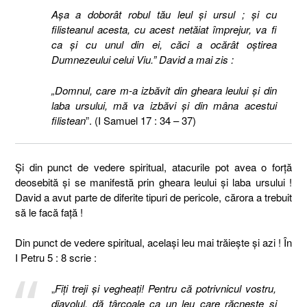
Aşa a doborât robul tău leul şi ursul ; şi cu
filisteanul acesta, cu acest netăiat împrejur, va fi
ca şi cu unul din ei, căci a ocărât oştirea
Dumnezeului celui Viu.” David a mai zis :
„Domnul, care m-a izbăvit din gheara leului şi din
laba ursului, mă va izbăvi şi din mâna acestui
filistean
”. (I Samuel 17 : 34 – 37)
Şi din punct de vedere spiritual, atacurile pot avea o forţă
deosebită şi se manifestă prin gheara leului şi laba ursului !
David a avut parte de diferite tipuri de pericole, cărora a trebuit
să le facă faţă !
Din punct de vedere spiritual, acelaşi leu mai trăieşte şi azi ! În
I Petru 5 : 8 scrie :
„
Fiţi treji şi vegheaţi! Pentru că potrivnicul vostru,
diavolul, dă târcoale ca un leu care răcneşte şi