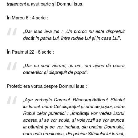
tratament
a avut parte şi Domnul Isus.
În Marcu 6 : 4 scrie :
„
Dar Isus le-a zis :
„
Un proroc nu este dispreţuit
decât în patria Lui, între rudele Lui şi în casa Lui
”.
În Psalmul 22 : 6 scrie :
„
Dar eu sunt vierme, nu om, am ajuns de ocara
oamenilor şi dispreţuit de popor
”.
Profetic era vorba despre Domnul Isus :
„
Aşa vorbeşte Domnul, Răscumpărătorul, Sfântul
lui Israel, către Cel dispreţuit şi urât de popor, către
Robul celor puternici : „Împăraţii vor vedea lucrul
acesta, şi se vor scula, şi voievozii se vor arunca
la pământ şi se vor închina, din pricina Domnului,
care este credincios, din pricina Sfântului lui Israel,