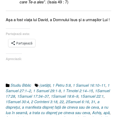
care Te-a ales
”. (Isaia 49 : 7)
Aşa a fost viaţa lui David, a Domnului Isus şi a urmaşilor Lui !
Partajează asta:
Partajează
Apreciază:
Studiu Biblic
(cetăţii
,
1 Petru 5:8
,
1 Samuel 16:10–11
,
1
Samuel 27:1–2
,
1 Samuel 29:1-9
,
1 Timotei 2:14–15
,
1Samuel
17:28
,
1Samuel 17:34–37
,
1Samuel 18:6–9
,
1Samuel 22:1
,
1Samuel 30:4
,
2 Corinteni 3:18
,
22
,
2Samuel 6:16
,
31
,
a
dispreţui
,
a manifesta dispreț față de cineva sau de ceva
,
a nu
lua în seamă
,
a trata cu dispreț pe cineva sau ceva
,
Achiş
,
apă
,