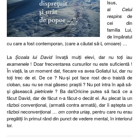
Isus,
al
Celui
respins
de
cei din
familia Lui,
de împăratul
cu care a fost contemporan, (care a căutat să-L omoare) …
La
Şcoala lui David
învaţă mulţi elevi, dar nu toţi iau
examenele
! Doar frecventarea cursurilor nu este suficientă !
În viaţă, la un moment dat, fiecare va avea Goliatul lui, dar nu
toţi trec de el. De ce ? Nu-şi pot face rost de-o traistă de
cioban, sau nu se mai găsesc praştii ? Nu pot intra în apă să-
şi găsească
pietricele
? Ba da!
Oricine putea să facă ce a
făcut David, dar de făcut n-a făcut-o decât el. Au plecat la un
război convenţional, (armată contra armată), dar îi aştepta un
război neconvenţional …
om contra uriaş
, pentru care nu erau
pregătiţi în primul rând din punct de vedere mental, în interiorul
lor.