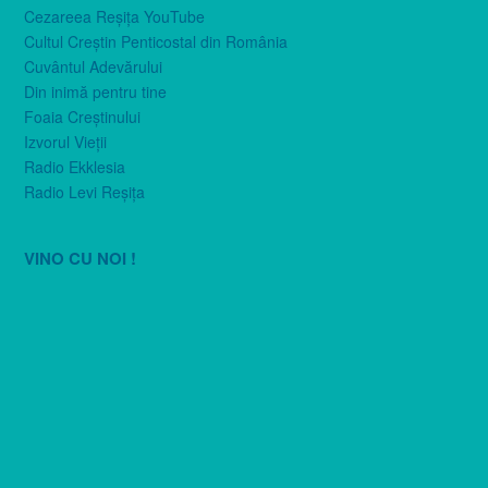
Cezareea Reşiţa YouTube
Cultul Creştin Penticostal din România
Cuvântul Adevărului
Din inimă pentru tine
Foaia Creştinului
Izvorul Vieţii
Radio Ekklesia
Radio Levi Reşiţa
VINO CU NOI !