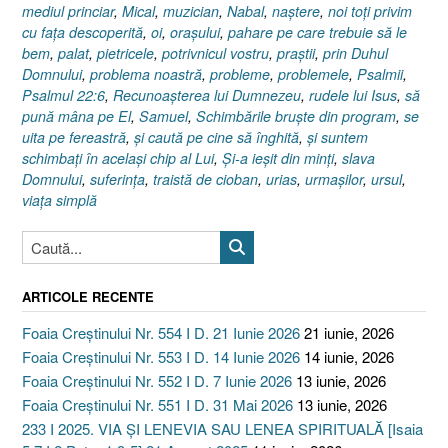
mediul princiar
,
Mical
,
muzician
,
Nabal
,
naştere
,
noi toţi privim
cu faţa descoperită
,
oi
,
oraşului
,
pahare pe care trebuie să le
bem
,
palat
,
pietricele
,
potrivnicul vostru
,
praştii
,
prin Duhul
Domnului
,
problema noastră
,
probleme
,
problemele
,
Psalmii
,
Psalmul 22:6
,
Recunoaşterea lui Dumnezeu
,
rudele lui Isus
,
să
pună mâna pe El
,
Samuel
,
Schimbările bruşte din program
,
se
uita pe fereastră
,
şi caută pe cine să înghită
,
şi suntem
schimbaţi în acelaşi chip al Lui
,
Şi-a ieşit din minţi
,
slava
Domnului
,
suferinţa
,
traistă de cioban
,
urias
,
urmaşilor
,
ursul
,
viaţa simplă
ARTICOLE RECENTE
Foaia Creștinului Nr. 554 I D. 21 Iunie 2026
21 iunie, 2026
Foaia Creștinului Nr. 553 I D. 14 Iunie 2026
14 iunie, 2026
Foaia Creștinului Nr. 552 I D. 7 Iunie 2026
13 iunie, 2026
Foaia Creștinului Nr. 551 I D. 31 Mai 2026
13 iunie, 2026
233 I 2025. VIA ȘI LENEVIA SAU LENEA SPIRITUALĂ [Isaia