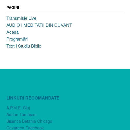
PAGINI
Transmisie Live
AUDIO I MEDITATII DIN CUVANT
Acasă
Programări
Text I Studiu Biblic
LINKURI RECOMANDATE
A.P.M.E. Cluj
Adrian Tămăşan
Biserica Betania Chicago
Cezareea Facebook