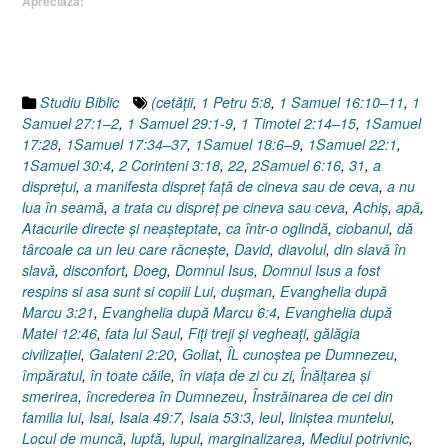
Apreciază:
David
sau
Isus
…
în
Studiu Biblic
(cetăţii
,
1 Petru 5:8
,
1 Samuel 16:10–11
,
1
Vechiul
Samuel 27:1–2
,
1 Samuel 29:1-9
,
1 Timotei 2:14–15
,
1Samuel
Testament”
17:28
,
1Samuel 17:34–37
,
1Samuel 18:6–9
,
1Samuel 22:1
,
1Samuel 30:4
,
2 Corinteni 3:18
,
22
,
2Samuel 6:16
,
31
,
a
dispreţui
,
a manifesta dispreț față de cineva sau de ceva
,
a nu
lua în seamă
,
a trata cu dispreț pe cineva sau ceva
,
Achiş
,
apă
,
Atacurile directe şi neaşteptate
,
ca într-o oglindă
,
ciobanul
,
dă
târcoale ca un leu care răcneşte
,
David
,
diavolul
,
din slavă în
slavă
,
disconfort
,
Doeg
,
Domnul Isus
,
Domnul Isus a fost
respins si asa sunt si copiii Lui
,
duşman
,
Evanghelia după
Marcu 3:21
,
Evanghelia după Marcu 6:4
,
Evanghelia după
Matei 12:46
,
fata lui Saul
,
Fiţi treji şi vegheaţi
,
gălăgia
civilizaţiei
,
Galateni 2:20
,
Goliat
,
ÎL cunoştea pe Dumnezeu
,
împăratul
,
în toate căile
,
în viaţa de zi cu zi
,
Înălţarea şi
smerirea
,
încrederea în Dumnezeu
,
Înstrăinarea de cei din
familia lui
,
Isai
,
Isaia 49:7
,
Isaia 53:3
,
leul
,
liniştea muntelui
,
Locul de muncă
,
luptă
,
lupul
,
marginalizarea
,
Mediul potrivnic
,