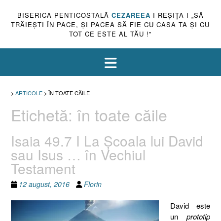
BISERICA PENTICOSTALĂ
CEZAREEA
I REŞIŢA I „SĂ
TRĂIEŞTI ÎN PACE, ŞI PACEA SĂ FIE CU CASA TA ŞI CU
TOT CE ESTE AL TĂU !”
>
ARTICOLE
>
ÎN TOATE CĂILE
Etichetă:
în toate căile
Isaia 49.7 I La Şcoala lui David
sau Isus … în Vechiul
Testament
12 august, 2016
Florin
David este
un
prototip