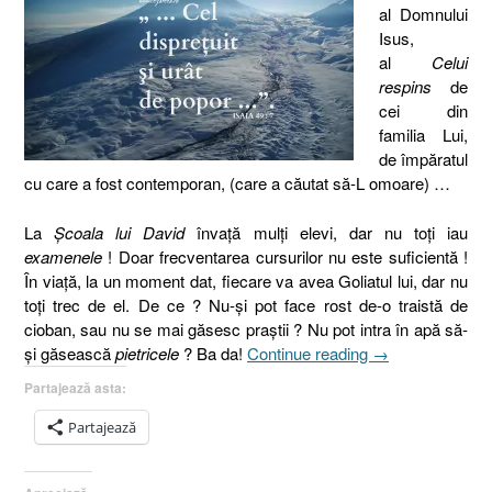
al Domnului
Isus,
al
Celui
respins
de
cei din
familia Lui,
de împăratul
cu care a fost contemporan, (care a căutat să-L omoare) …
La
Şcoala lui David
învaţă mulţi elevi, dar nu toţi iau
examenele
! Doar frecventarea cursurilor nu este suficientă !
În viaţă, la un moment dat, fiecare va avea Goliatul lui, dar nu
toţi trec de el. De ce ? Nu-şi pot face rost de-o traistă de
cioban, sau nu se mai găsesc praştii ? Nu pot intra în apă să-
„Isaia
şi găsească
pietricele
? Ba da!
Continue reading
→
49.7
Partajează asta:
I
La
Partajează
Şcoala
lui