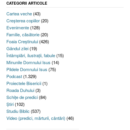
CATEGORII ARTICOLE
Cartea veche
(43)
Creşterea copiilor
(20)
Evenimente
(128)
Familie, căsătorie
(20)
Foaia Creştinului
(426)
Gândul zilei
(19)
Întâmplări, ilustraţii, fabule
(15)
Minunile Domnului Isus
(14)
Pildele Domnului Isus
(75)
Podcast
(1.329)
Proiectele Bisericii
(1)
Roada Duhului
(3)
Schiţe de predici
(84)
Ştiri
(102)
Studiu Biblic
(537)
Video (predici, mărturii, cântări)
(46)