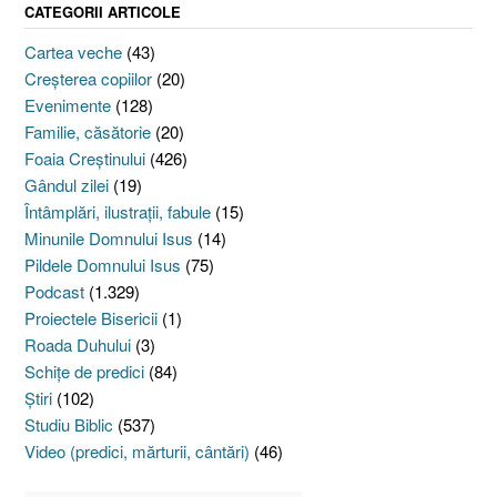
CATEGORII ARTICOLE
Cartea veche
(43)
Creşterea copiilor
(20)
Evenimente
(128)
Familie, căsătorie
(20)
Foaia Creştinului
(426)
Gândul zilei
(19)
Întâmplări, ilustraţii, fabule
(15)
Minunile Domnului Isus
(14)
Pildele Domnului Isus
(75)
Podcast
(1.329)
Proiectele Bisericii
(1)
Roada Duhului
(3)
Schiţe de predici
(84)
Ştiri
(102)
Studiu Biblic
(537)
Video (predici, mărturii, cântări)
(46)