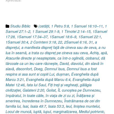
Apreciază:
David
sau
Isus
…
în
Studiu Biblic
(cetăţii
,
1 Petru 5:8
,
1 Samuel 16:10–11
,
1
Vechiul
Samuel 27:1–2
,
1 Samuel 29:1-9
,
1 Timotei 2:14–15
,
1Samuel
Testament”
17:28
,
1Samuel 17:34–37
,
1Samuel 18:6–9
,
1Samuel 22:1
,
1Samuel 30:4
,
2 Corinteni 3:18
,
22
,
2Samuel 6:16
,
31
,
a
dispreţui
,
a manifesta dispreț față de cineva sau de ceva
,
a nu
lua în seamă
,
a trata cu dispreț pe cineva sau ceva
,
Achiş
,
apă
,
Atacurile directe şi neaşteptate
,
ca într-o oglindă
,
ciobanul
,
dă
târcoale ca un leu care răcneşte
,
David
,
diavolul
,
din slavă în
slavă
,
disconfort
,
Doeg
,
Domnul Isus
,
Domnul Isus a fost
respins si asa sunt si copiii Lui
,
duşman
,
Evanghelia după
Marcu 3:21
,
Evanghelia după Marcu 6:4
,
Evanghelia după
Matei 12:46
,
fata lui Saul
,
Fiţi treji şi vegheaţi
,
gălăgia
civilizaţiei
,
Galateni 2:20
,
Goliat
,
ÎL cunoştea pe Dumnezeu
,
împăratul
,
în toate căile
,
în viaţa de zi cu zi
,
Înălţarea şi
smerirea
,
încrederea în Dumnezeu
,
Înstrăinarea de cei din
familia lui
,
Isai
,
Isaia 49:7
,
Isaia 53:3
,
leul
,
liniştea muntelui
,
Locul de muncă
,
luptă
,
lupul
,
marginalizarea
,
Mediul potrivnic
,