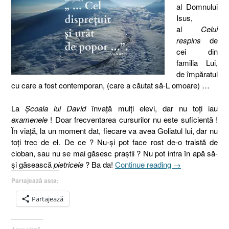
al Domnului
Isus,
al
Celui
respins
de
cei din
familia Lui,
de împăratul
cu care a fost contemporan, (care a căutat să-L omoare) …
La
Şcoala lui David
învaţă mulţi elevi, dar nu toţi iau
examenele
! Doar frecventarea cursurilor nu este suficientă !
În viaţă, la un moment dat, fiecare va avea Goliatul lui, dar nu
toţi trec de el. De ce ? Nu-şi pot face rost de-o traistă de
cioban, sau nu se mai găsesc praştii ? Nu pot intra în apă să-
„Isaia
şi găsească
pietricele
? Ba da!
Continue reading
→
49.7
Partajează asta:
I
La
Partajează
Şcoala
lui