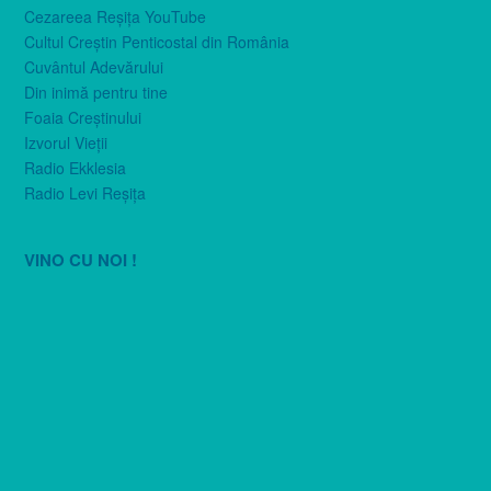
Cezareea Reşiţa YouTube
Cultul Creştin Penticostal din România
Cuvântul Adevărului
Din inimă pentru tine
Foaia Creştinului
Izvorul Vieţii
Radio Ekklesia
Radio Levi Reşiţa
VINO CU NOI !