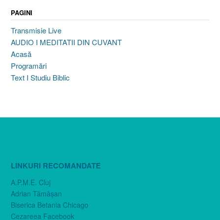
PAGINI
Transmisie Live
AUDIO I MEDITATII DIN CUVANT
Acasă
Programări
Text I Studiu Biblic
LINKURI RECOMANDATE
A.P.M.E. Cluj
Adrian Tămăşan
Biserica Betania Chicago
Cezareea Facebook