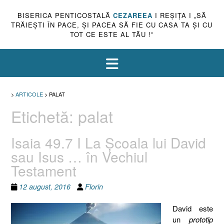
BISERICA PENTICOSTALĂ
CEZAREEA
I REŞIŢA I „SĂ
TRĂIEŞTI ÎN PACE, ŞI PACEA SĂ FIE CU CASA TA ŞI CU
TOT CE ESTE AL TĂU !”
>
ARTICOLE
>
PALAT
Etichetă:
palat
Isaia 49.7 I La Şcoala lui David
sau Isus … în Vechiul
Testament
12 august, 2016
Florin
David este
un
prototip