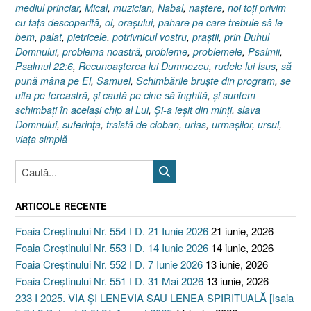
mediul princiar
,
Mical
,
muzician
,
Nabal
,
naştere
,
noi toţi privim
cu faţa descoperită
,
oi
,
oraşului
,
pahare pe care trebuie să le
bem
,
palat
,
pietricele
,
potrivnicul vostru
,
praştii
,
prin Duhul
Domnului
,
problema noastră
,
probleme
,
problemele
,
Psalmii
,
Psalmul 22:6
,
Recunoaşterea lui Dumnezeu
,
rudele lui Isus
,
să
pună mâna pe El
,
Samuel
,
Schimbările bruşte din program
,
se
uita pe fereastră
,
şi caută pe cine să înghită
,
şi suntem
schimbaţi în acelaşi chip al Lui
,
Şi-a ieşit din minţi
,
slava
Domnului
,
suferinţa
,
traistă de cioban
,
urias
,
urmaşilor
,
ursul
,
viaţa simplă
ARTICOLE RECENTE
Foaia Creștinului Nr. 554 I D. 21 Iunie 2026
21 iunie, 2026
Foaia Creștinului Nr. 553 I D. 14 Iunie 2026
14 iunie, 2026
Foaia Creștinului Nr. 552 I D. 7 Iunie 2026
13 iunie, 2026
Foaia Creștinului Nr. 551 I D. 31 Mai 2026
13 iunie, 2026
233 I 2025. VIA ȘI LENEVIA SAU LENEA SPIRITUALĂ [Isaia