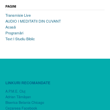
PAGINI
Transmisie Live
AUDIO I MEDITATII DIN CUVANT
Acasă
Programări
Text I Studiu Biblic
LINKURI RECOMANDATE
A.P.M.E. Cluj
Adrian Tămăşan
Biserica Betania Chicago
Cezareea Facebook