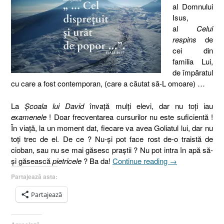
al Domnului
Isus,
al
Celui
respins
de
cei din
familia Lui,
de împăratul
cu care a fost contemporan, (care a căutat să-L omoare) …
La
Şcoala lui David
învaţă mulţi elevi, dar nu toţi iau
examenele
! Doar frecventarea cursurilor nu este suficientă !
În viaţă, la un moment dat, fiecare va avea Goliatul lui, dar nu
toţi trec de el. De ce ? Nu-şi pot face rost de-o traistă de
cioban, sau nu se mai găsesc praştii ? Nu pot intra în apă să-
„Isaia
şi găsească
pietricele
? Ba da!
Continue reading
→
49.7
Partajează asta:
I
La
Partajează
Şcoala
lui