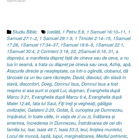
Apreciază:
David
sau
Isus
…
în
Studiu Biblic
(cetăţii
,
1 Petru 5:8
,
1 Samuel 16:10–11
,
1
Vechiul
Samuel 27:1–2
,
1 Samuel 29:1-9
,
1 Timotei 2:14–15
,
1Samuel
Testament”
17:28
,
1Samuel 17:34–37
,
1Samuel 18:6–9
,
1Samuel 22:1
,
1Samuel 30:4
,
2 Corinteni 3:18
,
22
,
2Samuel 6:16
,
31
,
a
dispreţui
,
a manifesta dispreț față de cineva sau de ceva
,
a nu
lua în seamă
,
a trata cu dispreț pe cineva sau ceva
,
Achiş
,
apă
,
Atacurile directe şi neaşteptate
,
ca într-o oglindă
,
ciobanul
,
dă
târcoale ca un leu care răcneşte
,
David
,
diavolul
,
din slavă în
slavă
,
disconfort
,
Doeg
,
Domnul Isus
,
Domnul Isus a fost
respins si asa sunt si copiii Lui
,
duşman
,
Evanghelia după
Marcu 3:21
,
Evanghelia după Marcu 6:4
,
Evanghelia după
Matei 12:46
,
fata lui Saul
,
Fiţi treji şi vegheaţi
,
gălăgia
civilizaţiei
,
Galateni 2:20
,
Goliat
,
ÎL cunoştea pe Dumnezeu
,
împăratul
,
în toate căile
,
în viaţa de zi cu zi
,
Înălţarea şi
smerirea
,
încrederea în Dumnezeu
,
Înstrăinarea de cei din
familia lui
,
Isai
,
Isaia 49:7
,
Isaia 53:3
,
leul
,
liniştea muntelui
,
Locul de muncă
,
luptă
,
lupul
,
marginalizarea
,
Mediul potrivnic
,