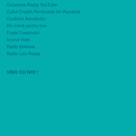
Cezareea Reşiţa YouTube
Cultul Creştin Penticostal din România
Cuvântul Adevărului
Din inimă pentru tine
Foaia Creştinului
Izvorul Vieţii
Radio Ekklesia
Radio Levi Reşiţa
VINO CU NOI !