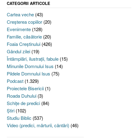
CATEGORII ARTICOLE
Cartea veche
(43)
Creşterea copiilor
(20)
Evenimente
(128)
Familie, căsătorie
(20)
Foaia Creştinului
(426)
Gândul zilei
(19)
Întâmplări, ilustraţii, fabule
(15)
Minunile Domnului Isus
(14)
Pildele Domnului Isus
(75)
Podcast
(1.329)
Proiectele Bisericii
(1)
Roada Duhului
(3)
Schiţe de predici
(84)
Ştiri
(102)
Studiu Biblic
(537)
Video (predici, mărturii, cântări)
(46)