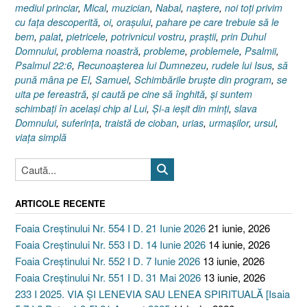
mediul princiar
,
Mical
,
muzician
,
Nabal
,
naştere
,
noi toţi privim
cu faţa descoperită
,
oi
,
oraşului
,
pahare pe care trebuie să le
bem
,
palat
,
pietricele
,
potrivnicul vostru
,
praştii
,
prin Duhul
Domnului
,
problema noastră
,
probleme
,
problemele
,
Psalmii
,
Psalmul 22:6
,
Recunoaşterea lui Dumnezeu
,
rudele lui Isus
,
să
pună mâna pe El
,
Samuel
,
Schimbările bruşte din program
,
se
uita pe fereastră
,
şi caută pe cine să înghită
,
şi suntem
schimbaţi în acelaşi chip al Lui
,
Şi-a ieşit din minţi
,
slava
Domnului
,
suferinţa
,
traistă de cioban
,
urias
,
urmaşilor
,
ursul
,
viaţa simplă
ARTICOLE RECENTE
Foaia Creștinului Nr. 554 I D. 21 Iunie 2026
21 iunie, 2026
Foaia Creștinului Nr. 553 I D. 14 Iunie 2026
14 iunie, 2026
Foaia Creștinului Nr. 552 I D. 7 Iunie 2026
13 iunie, 2026
Foaia Creștinului Nr. 551 I D. 31 Mai 2026
13 iunie, 2026
233 I 2025. VIA ȘI LENEVIA SAU LENEA SPIRITUALĂ [Isaia