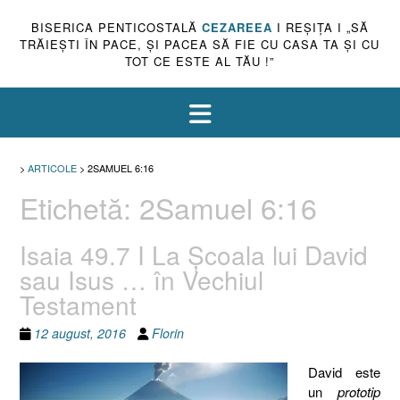
BISERICA PENTICOSTALĂ
CEZAREEA
I REŞIŢA I „SĂ
TRĂIEŞTI ÎN PACE, ŞI PACEA SĂ FIE CU CASA TA ŞI CU
TOT CE ESTE AL TĂU !”
>
ARTICOLE
>
2SAMUEL 6:16
Etichetă:
2Samuel 6:16
Isaia 49.7 I La Şcoala lui David
sau Isus … în Vechiul
Testament
12 august, 2016
Florin
David este
un
prototip