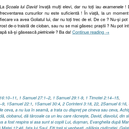
La
Şcoala lui David
învaţă mulţi elevi, dar nu toţi iau
examenele
! 
frecventarea cursurilor nu este suficientă ! În viaţă, la un moment
fiecare va avea Goliatul lui, dar nu toţi trec de el. De ce ? Nu-şi pot
rost de-o traistă de cioban, sau nu se mai găsesc praştii ? Nu pot int
„Isaia
apă să-şi găsească
pietricele
? Ba da!
Continue reading
→
49.7
I
La
Şcoala
lui
David
sau
Isus
…
în
16:10–11
,
1 Samuel 27:1–2
,
1 Samuel 29:1-9
,
1 Timotei 2:14–15
,
Vechiul
–9
,
1Samuel 22:1
,
1Samuel 30:4
,
2 Corinteni 3:18
,
22
,
2Samuel 6:16
,
Testament”
 de ceva
,
a nu lua în seamă
,
a trata cu dispreț pe cineva sau ceva
,
Achi
ndă
,
ciobanul
,
dă târcoale ca un leu care răcneşte
,
David
,
diavolul
,
din s
 a fost respins si asa sunt si copiii Lui
,
duşman
,
Evanghelia după Ma
 Matei 12:46
,
fata lui Saul
,
Fiţi treji şi vegheaţi
,
gălăgia civilizaţiei
,
Gala