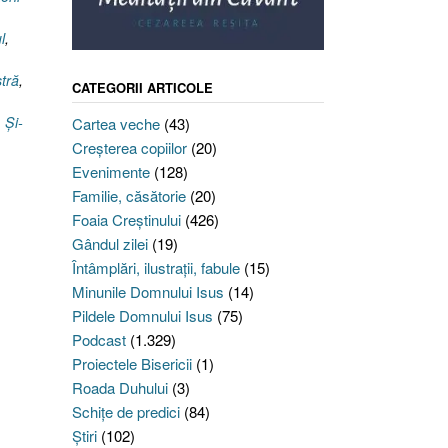
l
,
tră
,
CATEGORII ARTICOLE
,
,
Şi-
Cartea veche
(43)
Creşterea copiilor
(20)
Evenimente
(128)
Familie, căsătorie
(20)
Foaia Creştinului
(426)
Gândul zilei
(19)
Întâmplări, ilustraţii, fabule
(15)
Minunile Domnului Isus
(14)
Pildele Domnului Isus
(75)
Podcast
(1.329)
Proiectele Bisericii
(1)
Roada Duhului
(3)
Schiţe de predici
(84)
Ştiri
(102)