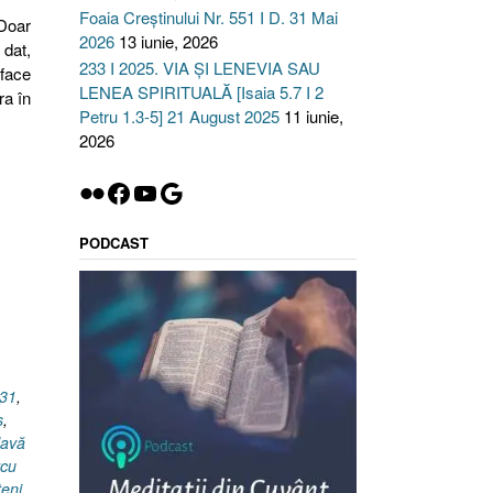
Foaia Creștinului Nr. 551 I D. 31 Mai
Doar
2026
13 iunie, 2026
 dat,
233 I 2025. VIA ȘI LENEVIA SAU
 face
LENEA SPIRITUALĂ [Isaia 5.7 I 2
ra în
Petru 1.3-5] 21 August 2025
11 iunie,
2026
Flickr
Facebook
YouTube
Google
PODCAST
31
,
ş
,
lavă
rcu
teni