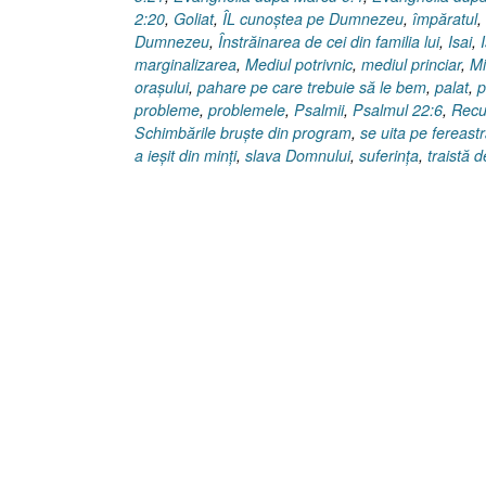
2:20
,
Goliat
,
ÎL cunoştea pe Dumnezeu
,
împăratul
,
Dumnezeu
,
Înstrăinarea de cei din familia lui
,
Isai
,
marginalizarea
,
Mediul potrivnic
,
mediul princiar
,
Mi
oraşului
,
pahare pe care trebuie să le bem
,
palat
,
p
probleme
,
problemele
,
Psalmii
,
Psalmul 22:6
,
Recu
Schimbările bruşte din program
,
se uita pe fereast
a ieşit din minţi
,
slava Domnului
,
suferinţa
,
traistă 