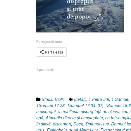
Partajează asta:
Partajează
Apreciază:
Studiu Biblic
(cetăţii
,
1 Petru 5:8
,
1 Samuel 
1Samuel 17:28
,
1Samuel 17:34–37
,
1Samuel 18:6
a dispreţui
,
a manifesta dispreț față de cineva sau
apă
,
Atacurile directe şi neaşteptate
,
ca într-o ogli
în slavă
,
disconfort
,
Doeg
,
Domnul Isus
,
Domnul Isus
3:21
,
Evanghelia după Marcu 6:4
,
Evanghelia după