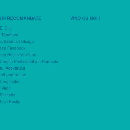
URI RECOMANDATE
VINO CU NOI !
E. Cluj
n Tămăşan
ca Betania Chicago
eea Facebook
eea Reşiţa YouTube
 Creştin Penticostal din România
ul Adevărului
imă pentru tine
Creştinului
 Vieţii
Ekklesia
Levi Reşiţa