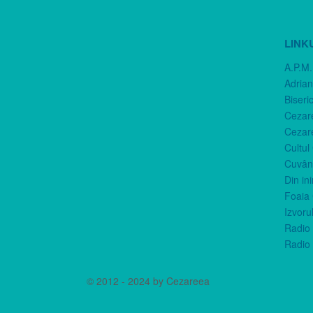
LINK
A.P.M.
Adria
Biseri
Cezar
Cezar
Cultul
Cuvânt
Din in
Foaia 
Izvorul
Radio 
Radio 
© 2012 - 2024 by Cezareea