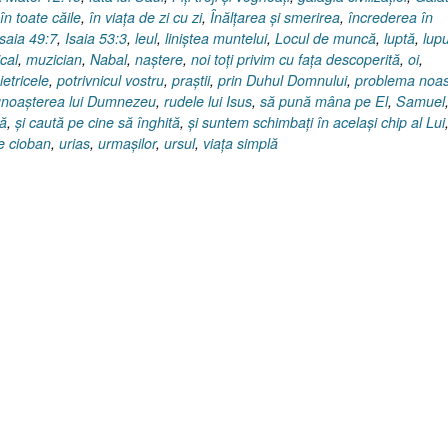
în toate căile
,
în viaţa de zi cu zi
,
Înălţarea şi smerirea
,
încrederea în
Isaia 49:7
,
Isaia 53:3
,
leul
,
liniştea muntelui
,
Locul de muncă
,
luptă
,
lupu
cal
,
muzician
,
Nabal
,
naştere
,
noi toţi privim cu faţa descoperită
,
oi
,
ietricele
,
potrivnicul vostru
,
praştii
,
prin Duhul Domnului
,
problema noas
noaşterea lui Dumnezeu
,
rudele lui Isus
,
să pună mâna pe El
,
Samuel
ră
,
şi caută pe cine să înghită
,
şi suntem schimbaţi în acelaşi chip al Lui
de cioban
,
urias
,
urmaşilor
,
ursul
,
viaţa simplă