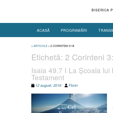
Skip
to
BISERICA 
content
ACASĂ
PROGRAMĂRI
TRANSM
>
ARTICOLE
>
2 CORINTENI 3:18
Etichetă:
2 Corinteni 3
Isaia 49.7 I La Şcoala lui
Testament
12 august, 2016
Florin