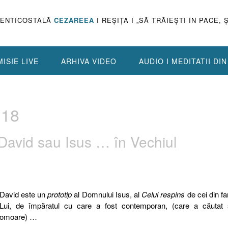
PENTICOSTALĂ
CEZAREEA
I REŞIŢA I „SĂ TRĂIEŞTI ÎN PACE, 
ISIE LIVE
ARHIVA VIDEO
AUDIO I MEDITATII DI
:18
 David sau Isus … în Vechiul
David este un
prototip
al Domnului Isus, al
Celui respins
de cei din fa
Lui, de împăratul cu care a fost contemporan, (care a căutat 
omoare) …