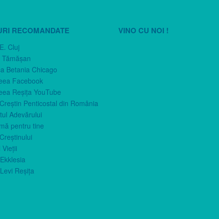
URI RECOMANDATE
VINO CU NOI !
E. Cluj
n Tămăşan
ca Betania Chicago
eea Facebook
eea Reşiţa YouTube
 Creştin Penticostal din România
ul Adevărului
imă pentru tine
Creştinului
 Vieţii
Ekklesia
Levi Reşiţa