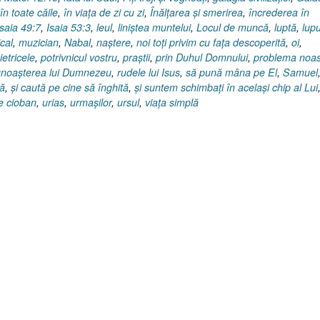
în toate căile
,
în viaţa de zi cu zi
,
Înălţarea şi smerirea
,
încrederea în
Isaia 49:7
,
Isaia 53:3
,
leul
,
liniştea muntelui
,
Locul de muncă
,
luptă
,
lupu
cal
,
muzician
,
Nabal
,
naştere
,
noi toţi privim cu faţa descoperită
,
oi
,
ietricele
,
potrivnicul vostru
,
praştii
,
prin Duhul Domnului
,
problema noas
noaşterea lui Dumnezeu
,
rudele lui Isus
,
să pună mâna pe El
,
Samuel
ră
,
şi caută pe cine să înghită
,
şi suntem schimbaţi în acelaşi chip al Lui
de cioban
,
urias
,
urmaşilor
,
ursul
,
viaţa simplă