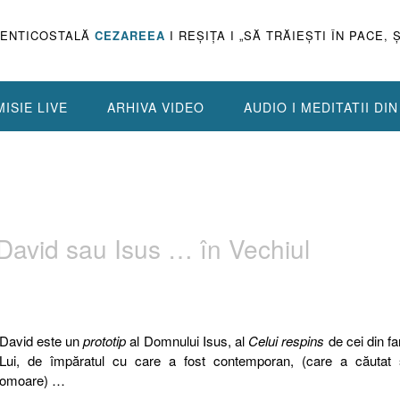
PENTICOSTALĂ
CEZAREEA
I REŞIŢA I „SĂ TRĂIEŞTI ÎN PACE, 
ISIE LIVE
ARHIVA VIDEO
AUDIO I MEDITATII DI
 David sau Isus … în Vechiul
David este un
prototip
al Domnului Isus, al
Celui respins
de cei din fa
Lui, de împăratul cu care a fost contemporan, (care a căutat 
omoare) …