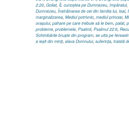
2:20
,
Goliat
,
ÎL cunoştea pe Dumnezeu
,
împăratul
,
Dumnezeu
,
Înstrăinarea de cei din familia lui
,
Isai
,
marginalizarea
,
Mediul potrivnic
,
mediul princiar
,
Mi
oraşului
,
pahare pe care trebuie să le bem
,
palat
,
p
probleme
,
problemele
,
Psalmii
,
Psalmul 22:6
,
Recu
Schimbările bruşte din program
,
se uita pe fereast
a ieşit din minţi
,
slava Domnului
,
suferinţa
,
traistă 