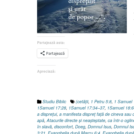
Partajează asta:
Partajează
Apreciază:
Studiu Biblic
(cetăţii
,
1 Petru 5:8
,
1 Samuel 
1Samuel 17:28
,
1Samuel 17:34–37
,
1Samuel 18:6
a dispreţui
,
a manifesta dispreț față de cineva sau
apă
,
Atacurile directe şi neaşteptate
,
ca într-o ogli
în slavă
,
disconfort
,
Doeg
,
Domnul Isus
,
Domnul Isus
3:21
,
Evanghelia după Marcu 6:4
,
Evanghelia după