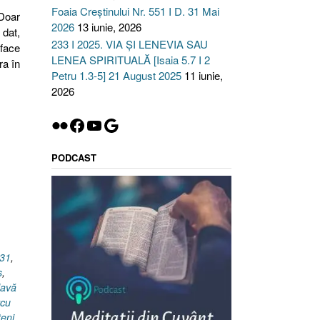
Foaia Creștinului Nr. 551 I D. 31 Mai
Doar
2026
13 iunie, 2026
 dat,
233 I 2025. VIA ȘI LENEVIA SAU
 face
LENEA SPIRITUALĂ [Isaia 5.7 I 2
ra în
Petru 1.3-5] 21 August 2025
11 iunie,
2026
Flickr
Facebook
YouTube
Google
PODCAST
31
,
ş
,
lavă
rcu
teni