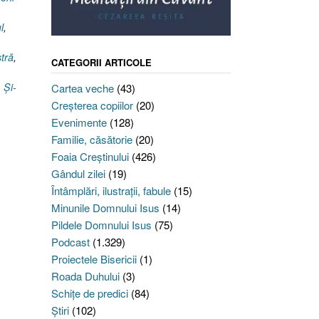
l
,
tră
,
CATEGORII ARTICOLE
,
,
Şi-
Cartea veche
(43)
Creşterea copiilor
(20)
Evenimente
(128)
Familie, căsătorie
(20)
Foaia Creştinului
(426)
Gândul zilei
(19)
Întâmplări, ilustraţii, fabule
(15)
Minunile Domnului Isus
(14)
Pildele Domnului Isus
(75)
Podcast
(1.329)
Proiectele Bisericii
(1)
Roada Duhului
(3)
Schiţe de predici
(84)
Ştiri
(102)