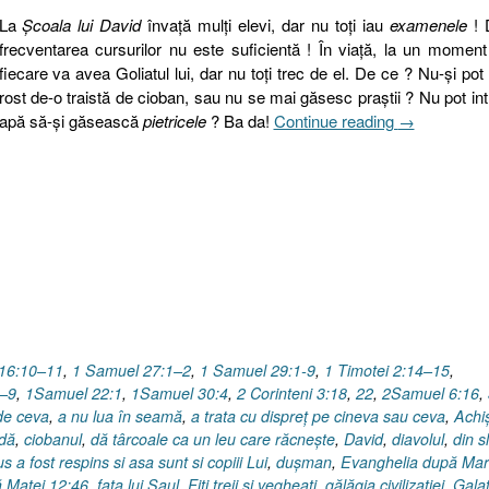
La
Şcoala lui David
învaţă mulţi elevi, dar nu toţi iau
examenele
! 
frecventarea cursurilor nu este suficientă ! În viaţă, la un moment
fiecare va avea Goliatul lui, dar nu toţi trec de el. De ce ? Nu-şi pot
rost de-o traistă de cioban, sau nu se mai găsesc praştii ? Nu pot int
„Isaia
apă să-şi găsească
pietricele
? Ba da!
Continue reading
→
49.7
I
La
Şcoala
lui
David
sau
Isus
…
în
16:10–11
,
1 Samuel 27:1–2
,
1 Samuel 29:1-9
,
1 Timotei 2:14–15
,
Vechiul
–9
,
1Samuel 22:1
,
1Samuel 30:4
,
2 Corinteni 3:18
,
22
,
2Samuel 6:16
,
Testament”
 de ceva
,
a nu lua în seamă
,
a trata cu dispreț pe cineva sau ceva
,
Achi
ndă
,
ciobanul
,
dă târcoale ca un leu care răcneşte
,
David
,
diavolul
,
din s
 a fost respins si asa sunt si copiii Lui
,
duşman
,
Evanghelia după Ma
 Matei 12:46
,
fata lui Saul
,
Fiţi treji şi vegheaţi
,
gălăgia civilizaţiei
,
Gala