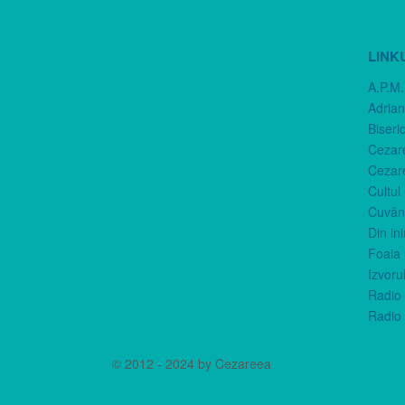
LINK
A.P.M.
Adria
Biseri
Cezar
Cezar
Cultul
Cuvânt
Din in
Foaia 
Izvorul
Radio 
Radio 
© 2012 - 2024 by Cezareea