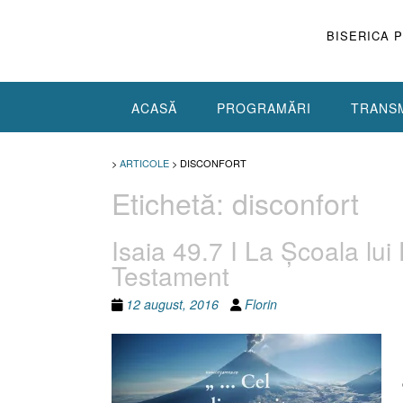
Skip
to
BISERICA 
content
ACASĂ
PROGRAMĂRI
TRANSM
>
ARTICOLE
>
DISCONFORT
Etichetă:
disconfort
Isaia 49.7 I La Şcoala lui
Testament
12 august, 2016
Florin