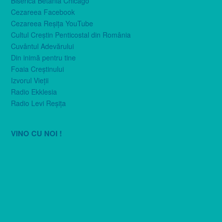
Biserica Betania Chicago
Cezareea Facebook
Cezareea Reşiţa YouTube
Cultul Creştin Penticostal din România
Cuvântul Adevărului
Din inimă pentru tine
Foaia Creştinului
Izvorul Vieţii
Radio Ekklesia
Radio Levi Reşiţa
VINO CU NOI !