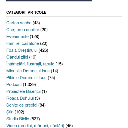
CATEGORII ARTICOLE
Cartea veche
(43)
Creşterea copiilor
(20)
Evenimente
(128)
Familie, căsătorie
(20)
Foaia Creştinului
(426)
Gândul zilei
(19)
Întâmplări, ilustraţii, fabule
(15)
Minunile Domnului Isus
(14)
Pildele Domnului Isus
(75)
Podcast
(1.329)
Proiectele Bisericii
(1)
Roada Duhului
(3)
Schiţe de predici
(84)
Ştiri
(102)
Studiu Biblic
(537)
Video (predici, mărturii, cântări)
(46)