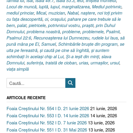
familia lui
,
Isai
,
Isaia 49:7
,
Isaia 53:3
,
leul
,
liniştea muntelui
,
Locul de muncă
,
luptă
,
lupul
,
marginalizarea
,
Mediul potrivnic
,
mediul princiar
,
Mical
,
muzician
,
Nabal
,
naştere
,
noi toţi privim
cu faţa descoperită
,
oi
,
oraşului
,
pahare pe care trebuie să le
bem
,
palat
,
pietricele
,
potrivnicul vostru
,
praştii
,
prin Duhul
Domnului
,
problema noastră
,
probleme
,
problemele
,
Psalmii
,
Psalmul 22:6
,
Recunoaşterea lui Dumnezeu
,
rudele lui Isus
,
să
pună mâna pe El
,
Samuel
,
Schimbările bruşte din program
,
se
uita pe fereastră
,
şi caută pe cine să înghită
,
şi suntem
schimbaţi în acelaşi chip al Lui
,
Şi-a ieşit din minţi
,
slava
Domnului
,
suferinţa
,
traistă de cioban
,
urias
,
urmaşilor
,
ursul
,
viaţa simplă
ARTICOLE RECENTE
Foaia Creștinului Nr. 554 I D. 21 Iunie 2026
21 iunie, 2026
Foaia Creștinului Nr. 553 I D. 14 Iunie 2026
14 iunie, 2026
Foaia Creștinului Nr. 552 I D. 7 Iunie 2026
13 iunie, 2026
Foaia Creștinului Nr. 551 I D. 31 Mai 2026
13 iunie, 2026