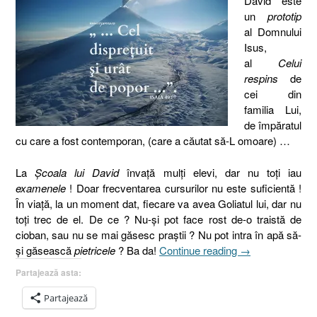
David este
un
prototip
al Domnului
Isus,
al
Celui
respins
de
cei din
familia Lui,
de împăratul
cu care a fost contemporan, (care a căutat să-L omoare) …
La
Şcoala lui David
învaţă mulţi elevi, dar nu toţi iau
examenele
! Doar frecventarea cursurilor nu este suficientă !
În viaţă, la un moment dat, fiecare va avea Goliatul lui, dar nu
toţi trec de el. De ce ? Nu-şi pot face rost de-o traistă de
cioban, sau nu se mai găsesc praştii ? Nu pot intra în apă să-
„Isaia
şi găsească
pietricele
? Ba da!
Continue reading
→
49.7
Partajează asta:
I
La
Partajează
Şcoala