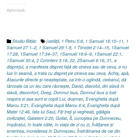
lui
Apreciază:
David
sau
Isus
…
în
Studiu Biblic
(cetăţii
,
1 Petru 5:8
,
1 Samuel 16:10–11
,
1
Vechiul
Samuel 27:1–2
,
1 Samuel 29:1-9
,
1 Timotei 2:14–15
,
1Samuel
Testament”
17:28
,
1Samuel 17:34–37
,
1Samuel 18:6–9
,
1Samuel 22:1
,
1Samuel 30:4
,
2 Corinteni 3:18
,
22
,
2Samuel 6:16
,
31
,
a
dispreţui
,
a manifesta dispreț față de cineva sau de ceva
,
a nu
lua în seamă
,
a trata cu dispreț pe cineva sau ceva
,
Achiş
,
apă
,
Atacurile directe şi neaşteptate
,
ca într-o oglindă
,
ciobanul
,
dă
târcoale ca un leu care răcneşte
,
David
,
diavolul
,
din slavă în
slavă
,
disconfort
,
Doeg
,
Domnul Isus
,
Domnul Isus a fost
respins si asa sunt si copiii Lui
,
duşman
,
Evanghelia după
Marcu 3:21
,
Evanghelia după Marcu 6:4
,
Evanghelia după
Matei 12:46
,
fata lui Saul
,
Fiţi treji şi vegheaţi
,
gălăgia
civilizaţiei
,
Galateni 2:20
,
Goliat
,
ÎL cunoştea pe Dumnezeu
,
împăratul
,
în toate căile
,
în viaţa de zi cu zi
,
Înălţarea şi
smerirea
,
încrederea în Dumnezeu
,
Înstrăinarea de cei din