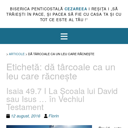
BISERICA PENTICOSTALĂ
CEZAREEA
I REŞIŢA I „SĂ
TRĂIEŞTI ÎN PACE, ŞI PACEA SĂ FIE CU CASA TA ŞI CU
TOT CE ESTE AL TĂU !”
>
ARTICOLE
>
DĂ TÂRCOALE CA UN LEU CARE RĂCNEŞTE
Etichetă:
dă târcoale ca un
leu care răcneşte
Isaia 49.7 I La Şcoala lui David
sau Isus … în Vechiul
Testament
12 august, 2016
Florin