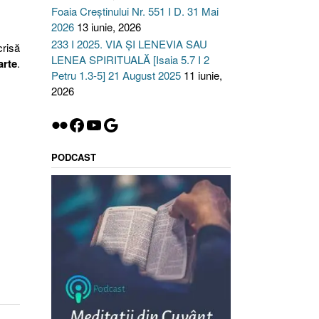
Foaia Creștinului Nr. 551 I D. 31 Mai
2026
13 iunie, 2026
233 I 2025. VIA ȘI LENEVIA SAU
crisă
LENEA SPIRITUALĂ [Isaia 5.7 I 2
arte
.
Petru 1.3-5] 21 August 2025
11 iunie,
2026
Flickr
Facebook
YouTube
Google
PODCAST