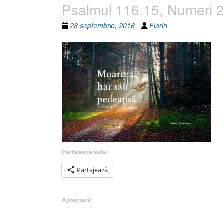
Psalmul 116.15, Numeri 
28 septembrie, 2016
Florin
Partajează asta:
Partajează
Apreciază: