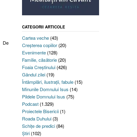
CATEGORII ARTICOLE
Cartea veche
(43)
! De
Creşterea copiilor
(20)
Evenimente
(128)
Familie, căsătorie
(20)
Foaia Creştinului
(426)
Gândul zilei
(19)
Întâmplări, ilustraţii, fabule
(15)
Minunile Domnului Isus
(14)
Pildele Domnului Isus
(75)
Podcast
(1.329)
Proiectele Bisericii
(1)
Roada Duhului
(3)
Schiţe de predici
(84)
Ştiri
(102)