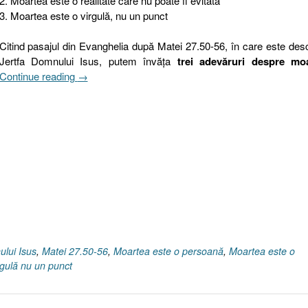
2. Moartea este o realitate care nu poate fi evitată
3. Moartea este o virgulă, nu un punct
Citind pasajul din Evanghelia după Matei 27.50-56, în care este des
Jertfa Domnului Isus, putem învăţa
trei adevăruri despre mo
„Jertfa
Continue reading
→
de
pe
cruce
a
Domnului
Isus
(II)
I
Trei
adevăruri
despre
ului Isus
,
Matei 27.50-56
,
Moartea este o persoană
,
Moartea este o
moarte
rgulă nu un punct
I
Matei
27.50-