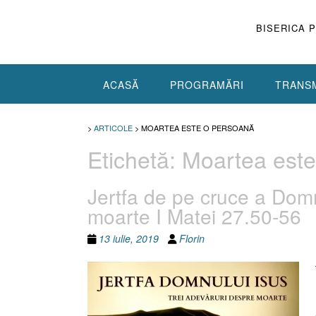
Skip
to
BISERICA 
content
ACASĂ
PROGRAMĂRI
TRANSM
>
ARTICOLE
>
MOARTEA ESTE O PERSOANĂ
Etichetă:
Moartea este
Jertfa de pe cruce a Domnu
moarte I Matei 27.50-56
13 iulie, 2019
Florin