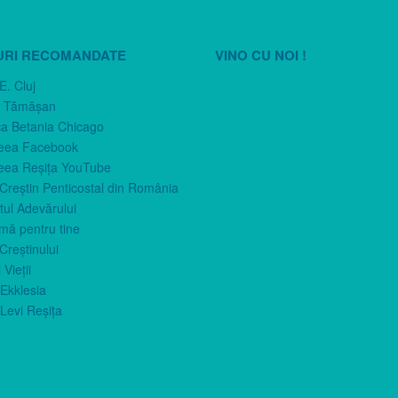
URI RECOMANDATE
VINO CU NOI !
E. Cluj
n Tămăşan
ca Betania Chicago
eea Facebook
eea Reşiţa YouTube
 Creştin Penticostal din România
ul Adevărului
imă pentru tine
Creştinului
 Vieţii
Ekklesia
Levi Reşiţa