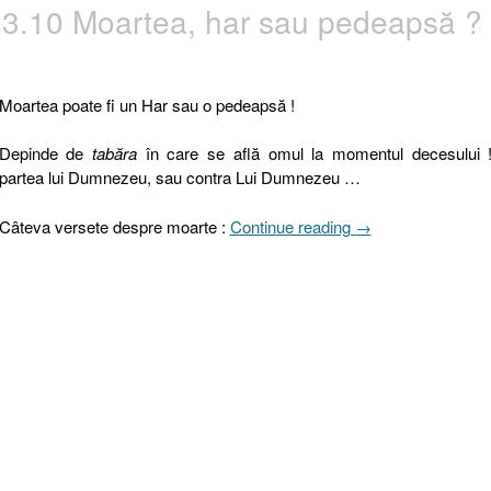
23.10 Moartea, har sau pedeapsă ?
56”
Moartea poate fi un Har sau o pedeapsă !
Depinde de
tabăra
în care se află omul la momentul decesului 
partea lui Dumnezeu, sau contra Lui Dumnezeu …
„Psalmul
Câteva versete despre moarte :
Continue reading
→
116.15,
Numeri
23.10
Moartea,
har
sau
pedeapsă
?”