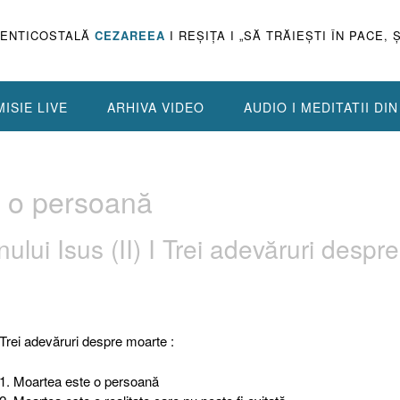
PENTICOSTALĂ
CEZAREEA
I REŞIŢA I „SĂ TRĂIEŞTI ÎN PACE, 
ISIE LIVE
ARHIVA VIDEO
AUDIO I MEDITATII DI
 o persoană
lui Isus (II) I Trei adevăruri despre
Trei adevăruri despre moarte :
1. Moartea este o persoană