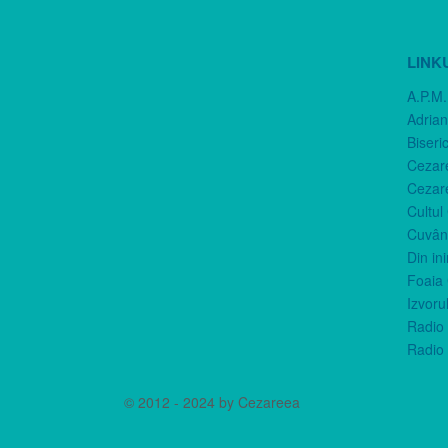
LINK
A.P.M.
Adria
Biseri
Cezar
Cezar
Cultul
Cuvânt
Din in
Foaia 
Izvorul
Radio 
Radio 
© 2012 - 2024 by Cezareea