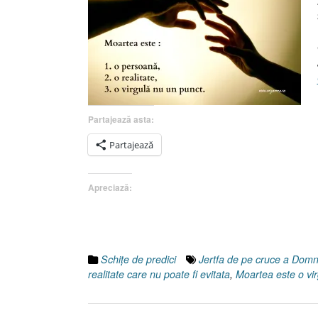
Partajează asta:
Partajează
Apreciază:
Schiţe de predici
Jertfa de pe cruce a Domn
realitate care nu poate fi evitata
,
Moartea este o vi