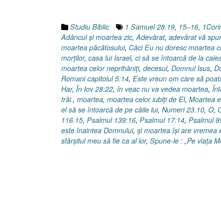
Studiu Biblic
1 Samuel 28:19
,
15–16
,
1Cori
Adâncul şi moartea zic
,
Adevărat
,
adevărat vă spu
moartea păcătosului
,
Căci Eu nu doresc moartea c
morţilor
,
casa lui Israel
,
ci să se întoarcă de la calea
moartea celor neprihăniţi
,
decesul
,
Domnul Isus
,
Do
Romani capitolul 5:14
,
Este vreun om care să poată
Har
,
În Iov 28:22
,
în veac nu va vedea moartea
,
În
trăi.
,
moartea
,
moartea celor iubiţi de El
,
Moartea e
el să se întoarcă de pe căile lui
,
Numeri 23.10
,
O
,
O
116.15
,
Psalmul 139:16
,
Psalmul 17:14
,
Psalmul 8
este înaintea Domnului
,
şi moartea îşi are vremea 
sfârşitul meu să fie ca al lor
,
Spune-le : „Pe viaţa 