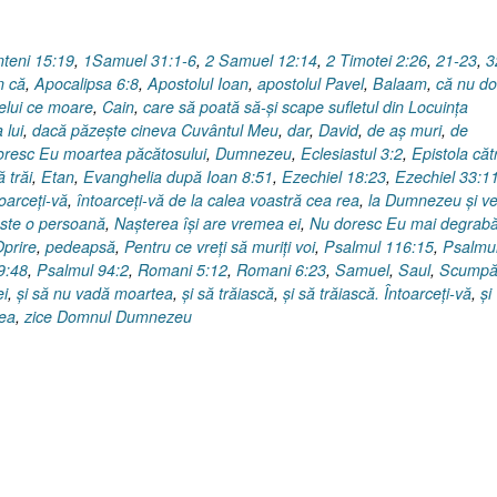
nteni 15:19
,
1Samuel 31:1-6
,
2 Samuel 12:14
,
2 Timotei 2:26
,
21-23
,
3
n că
,
Apocalipsa 6:8
,
Apostolul Ioan
,
apostolul Pavel
,
Balaam
,
că nu do
elui ce moare
,
Cain
,
care să poată să-şi scape sufletul din Locuinţa
 lui
,
dacă păzeşte cineva Cuvântul Meu
,
dar
,
David
,
de aş muri
,
de
resc Eu moartea păcătosului
,
Dumnezeu
,
Eclesiastul 3:2
,
Epistola căt
 trăi
,
Etan
,
Evanghelia după Ioan 8:51
,
Ezechiel 18:23
,
Ezechiel 33:1
toarceţi-vă
,
întoarceţi-vă de la calea voastră cea rea
,
la Dumnezeu şi ve
ste o persoană
,
Naşterea îşi are vremea ei
,
Nu doresc Eu mai degrabă
prire
,
pedeapsă
,
Pentru ce vreţi să muriţi voi
,
Psalmul 116:15
,
Psalmu
9:48
,
Psalmul 94:2
,
Romani 5:12
,
Romani 6:23
,
Samuel
,
Saul
,
Scump
ei
,
şi să nu vadă moartea
,
şi să trăiască
,
şi să trăiască. Întoarceţi-vă
,
şi
Mea
,
zice Domnul Dumnezeu