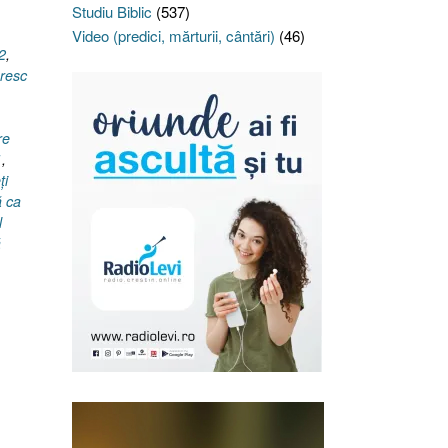
Studiu Biblic
(537)
Video (predici, mărturii, cântări)
(46)
2
,
resc
re
1
,
ţi
 ca
l
ă