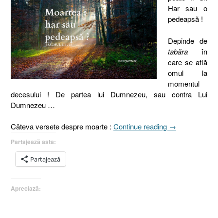
Har sau o
pedeapsă !
Depinde de
tabăra
în
care se află
omul la
momentul
decesului ! De partea lui Dumnezeu, sau contra Lui
Dumnezeu …
„Psalmul
Câteva versete despre moarte :
Continue reading
→
116.15,
Partajează asta:
Numeri
23.10
Partajează
Moartea,
har
Apreciază:
sau
pedeapsă
?”