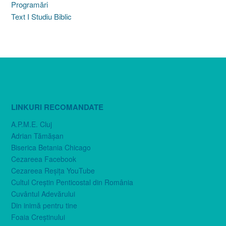
Programări
Text I Studiu Biblic
LINKURI RECOMANDATE
A.P.M.E. Cluj
Adrian Tămăşan
Biserica Betania Chicago
Cezareea Facebook
Cezareea Reşiţa YouTube
Cultul Creştin Penticostal din România
Cuvântul Adevărului
Din inimă pentru tine
Foaia Creştinului