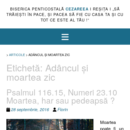
BISERICA PENTICOSTALĂ
CEZAREEA
I REŞIŢA I „SĂ
TRĂIEŞTI ÎN PACE, ŞI PACEA SĂ FIE CU CASA TA ŞI CU
TOT CE ESTE AL TĂU !”
>
ARTICOLE
>
ADÂNCUL ŞI MOARTEA ZIC
Etichetă:
Adâncul şi
moartea zic
Psalmul 116.15, Numeri 23.10
Moartea, har sau pedeapsă ?
28 septembrie, 2016
Florin
Moartea
poate fi un