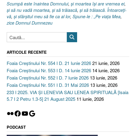
Scumpă este înaintea Domnului
,
şi moartea îşi are vremea ei
,
şi să nu vadă moartea
,
şi să trăiască
,
şi să trăiască. Întoarceţi-
vă
,
şi sfârşitul meu să fie ca al lor
,
Spune-le : „Pe viaţa Mea
,
zice Domnul Dumnezeu
ARTICOLE RECENTE
Foaia Creștinului Nr. 554 I D. 21 Iunie 2026
21 iunie, 2026
Foaia Creștinului Nr. 553 I D. 14 Iunie 2026
14 iunie, 2026
Foaia Creștinului Nr. 552 I D. 7 Iunie 2026
13 iunie, 2026
Foaia Creștinului Nr. 551 I D. 31 Mai 2026
13 iunie, 2026
233 I 2025. VIA ȘI LENEVIA SAU LENEA SPIRITUALĂ [Isaia
5.7 I 2 Petru 1.3-5] 21 August 2025
11 iunie, 2026
Flickr
Facebook
YouTube
Google
PODCAST