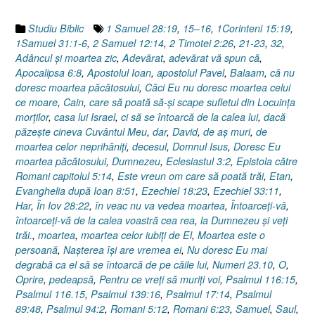
Studiu Biblic
1 Samuel 28:19
,
15–16
,
1Corinteni 15:19
,
1Samuel 31:1-6
,
2 Samuel 12:14
,
2 Timotei 2:26
,
21-23
,
32
,
Adâncul şi moartea zic
,
Adevărat
,
adevărat vă spun că
,
Apocalipsa 6:8
,
Apostolul Ioan
,
apostolul Pavel
,
Balaam
,
că nu
doresc moartea păcătosului
,
Căci Eu nu doresc moartea celui
ce moare
,
Cain
,
care să poată să-şi scape sufletul din Locuinţa
morţilor
,
casa lui Israel
,
ci să se întoarcă de la calea lui
,
dacă
păzeşte cineva Cuvântul Meu
,
dar
,
David
,
de aş muri
,
de
moartea celor neprihăniţi
,
decesul
,
Domnul Isus
,
Doresc Eu
moartea păcătosului
,
Dumnezeu
,
Eclesiastul 3:2
,
Epistola către
Romani capitolul 5:14
,
Este vreun om care să poată trăi
,
Etan
,
Evanghelia după Ioan 8:51
,
Ezechiel 18:23
,
Ezechiel 33:11
,
Har
,
În Iov 28:22
,
în veac nu va vedea moartea
,
Întoarceţi-vă
,
întoarceţi-vă de la calea voastră cea rea
,
la Dumnezeu şi veţi
trăi.
,
moartea
,
moartea celor iubiţi de El
,
Moartea este o
persoană
,
Naşterea îşi are vremea ei
,
Nu doresc Eu mai
degrabă ca el să se întoarcă de pe căile lui
,
Numeri 23.10
,
O
,
Oprire
,
pedeapsă
,
Pentru ce vreţi să muriţi voi
,
Psalmul 116:15
,
Psalmul 116.15
,
Psalmul 139:16
,
Psalmul 17:14
,
Psalmul
89:48
,
Psalmul 94:2
,
Romani 5:12
,
Romani 6:23
,
Samuel
,
Saul
,