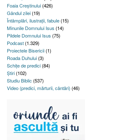
Foaia Creştinului
(426)
Gândul zilei
(19)
Întâmplări, ilustraţii, fabule
(15)
Minunile Domnului Isus
(14)
Pildele Domnului Isus
(75)
Podcast
(1.329)
Proiectele Bisericii
(1)
Roada Duhului
(3)
Schiţe de predici
(84)
Ştiri
(102)
Studiu Biblic
(537)
Video (predici, mărturii, cântări)
(46)