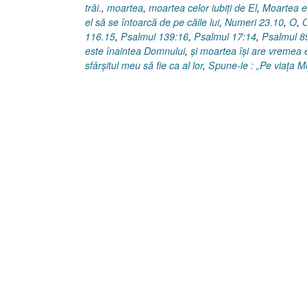
trăi.
,
moartea
,
moartea celor iubiţi de El
,
Moartea e
el să se întoarcă de pe căile lui
,
Numeri 23.10
,
O
,
O
116.15
,
Psalmul 139:16
,
Psalmul 17:14
,
Psalmul 8
este înaintea Domnului
,
şi moartea îşi are vremea 
sfârşitul meu să fie ca al lor
,
Spune-le : „Pe viaţa 