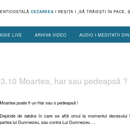
PENTICOSTALĂ
CEZAREEA
I REŞIŢA I „SĂ TRĂIEŞTI ÎN PACE, 
ISIE LIVE
ARHIVA VIDEO
AUDIO I MEDITATII DI
23.10 Moartea, har sau pedeapsă ?
Moartea poate fi un Har sau o pedeapsă !
Depinde de
tabăra
în care se află omul la momentul decesului 
partea lui Dumnezeu, sau contra Lui Dumnezeu …