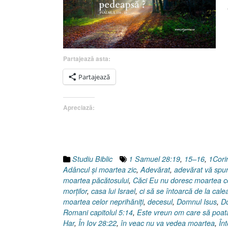
Partajează asta:
Partajează
Apreciază:
Studiu Biblic
1 Samuel 28:19
,
15–16
,
1Cori
Adâncul şi moartea zic
,
Adevărat
,
adevărat vă spu
moartea păcătosului
,
Căci Eu nu doresc moartea c
morţilor
,
casa lui Israel
,
ci să se întoarcă de la calea
moartea celor neprihăniţi
,
decesul
,
Domnul Isus
,
Do
Romani capitolul 5:14
,
Este vreun om care să poată
Har
,
În Iov 28:22
,
în veac nu va vedea moartea
,
În