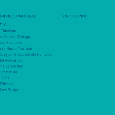
URI RECOMANDATE
VINO CU NOI !
E. Cluj
n Tămăşan
ca Betania Chicago
eea Facebook
eea Reşiţa YouTube
 Creştin Penticostal din România
ul Adevărului
imă pentru tine
Creştinului
 Vieţii
Ekklesia
Levi Reşiţa