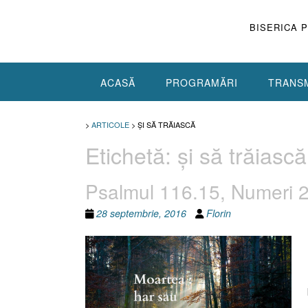
Skip
to
BISERICA 
content
ACASĂ
PROGRAMĂRI
TRANSM
>
ARTICOLE
>
ŞI SĂ TRĂIASCĂ
Etichetă:
şi să trăiască
Psalmul 116.15, Numeri 
28 septembrie, 2016
Florin