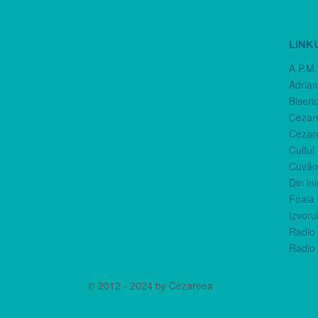
LINK
A.P.M.
Adria
Biseri
Cezar
Cezar
Cultul
Cuvânt
Din in
Foaia 
Izvorul
Radio 
Radio 
© 2012 - 2024 by Cezareea