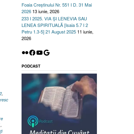
Foaia Creștinului Nr. 551 I D. 31 Mai
2026
13 iunie, 2026
233 I 2025. VIA ȘI LENEVIA SAU
LENEA SPIRITUALĂ [Isaia 5.7 I 2
Petru 1.3-5] 21 August 2025
11 iunie,
2026
Flickr
Facebook
YouTube
Google
PODCAST
2
,
resc
re
1
,
ţi