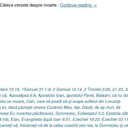
„Psalmul
Câteva versete despre moarte :
Continue reading
→
116.15,
Numeri
23.10
Moartea,
har
sau
pedeapsă
?”
nteni 15:19
,
1Samuel 31:1-6
,
2 Samuel 12:14
,
2 Timotei 2:26
,
21-23
,
3
n că
,
Apocalipsa 6:8
,
Apostolul Ioan
,
apostolul Pavel
,
Balaam
,
că nu do
elui ce moare
,
Cain
,
care să poată să-şi scape sufletul din Locuinţa
 lui
,
dacă păzeşte cineva Cuvântul Meu
,
dar
,
David
,
de aş muri
,
de
resc Eu moartea păcătosului
,
Dumnezeu
,
Eclesiastul 3:2
,
Epistola căt
 trăi
,
Etan
,
Evanghelia după Ioan 8:51
,
Ezechiel 18:23
,
Ezechiel 33:1
toarceţi-vă
,
întoarceţi-vă de la calea voastră cea rea
,
la Dumnezeu şi ve