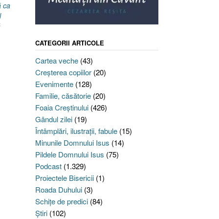
 ca
l
ă
CATEGORII ARTICOLE
Cartea veche
(43)
Creşterea copiilor
(20)
Evenimente
(128)
Familie, căsătorie
(20)
Foaia Creştinului
(426)
Gândul zilei
(19)
Întâmplări, ilustraţii, fabule
(15)
Minunile Domnului Isus
(14)
Pildele Domnului Isus
(75)
Podcast
(1.329)
Proiectele Bisericii
(1)
Roada Duhului
(3)
Schiţe de predici
(84)
Ştiri
(102)