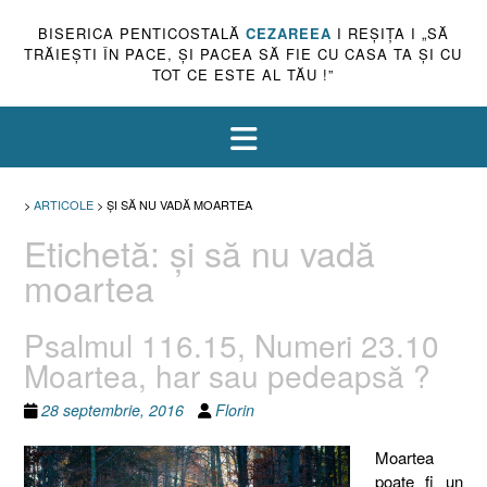
BISERICA PENTICOSTALĂ
CEZAREEA
I REŞIŢA I „SĂ
TRĂIEŞTI ÎN PACE, ŞI PACEA SĂ FIE CU CASA TA ŞI CU
TOT CE ESTE AL TĂU !”
>
ARTICOLE
>
ŞI SĂ NU VADĂ MOARTEA
Etichetă:
şi să nu vadă
moartea
Psalmul 116.15, Numeri 23.10
Moartea, har sau pedeapsă ?
28 septembrie, 2016
Florin
Moartea
poate fi un