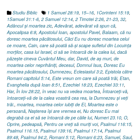
Studiu Biblic
1 Samuel 28:19
,
15–16
,
1Corinteni 15:19
,
1Samuel 31:1-6
,
2 Samuel 12:14
,
2 Timotei 2:26
,
21-23
,
32
,
Adâncul şi moartea zic
,
Adevărat
,
adevărat vă spun că
,
Apocalipsa 6:8
,
Apostolul Ioan
,
apostolul Pavel
,
Balaam
,
că nu
doresc moartea păcătosului
,
Căci Eu nu doresc moartea celui
ce moare
,
Cain
,
care să poată să-şi scape sufletul din Locuinţa
morţilor
,
casa lui Israel
,
ci să se întoarcă de la calea lui
,
dacă
păzeşte cineva Cuvântul Meu
,
dar
,
David
,
de aş muri
,
de
moartea celor neprihăniţi
,
decesul
,
Domnul Isus
,
Doresc Eu
moartea păcătosului
,
Dumnezeu
,
Eclesiastul 3:2
,
Epistola către
Romani capitolul 5:14
,
Este vreun om care să poată trăi
,
Etan
,
Evanghelia după Ioan 8:51
,
Ezechiel 18:23
,
Ezechiel 33:11
,
Har
,
În Iov 28:22
,
în veac nu va vedea moartea
,
Întoarceţi-vă
,
întoarceţi-vă de la calea voastră cea rea
,
la Dumnezeu şi veţi
trăi.
,
moartea
,
moartea celor iubiţi de El
,
Moartea este o
persoană
,
Naşterea îşi are vremea ei
,
Nu doresc Eu mai
degrabă ca el să se întoarcă de pe căile lui
,
Numeri 23.10
,
O
,
Oprire
,
pedeapsă
,
Pentru ce vreţi să muriţi voi
,
Psalmul 116:15
,
Psalmul 116.15
,
Psalmul 139:16
,
Psalmul 17:14
,
Psalmul
89:48
,
Psalmul 94:2
,
Romani 5:12
,
Romani 6:23
,
Samuel
,
Saul
,