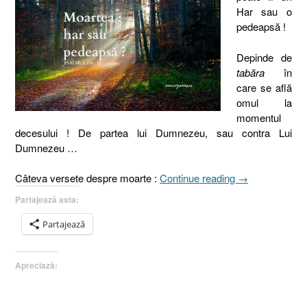
Har sau o
pedeapsă !
Depinde de
tabăra
în
care se află
omul la
momentul
decesului ! De partea lui Dumnezeu, sau contra Lui
Dumnezeu …
„Psalmul
Câteva versete despre moarte :
Continue reading
→
116.15,
Partajează asta:
Numeri
23.10
Partajează
Moartea,
har
Apreciază:
sau
pedeapsă
?”