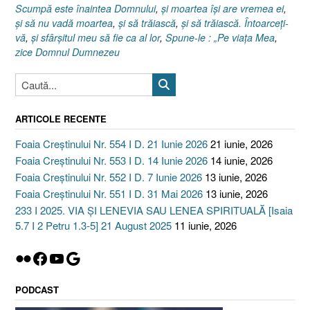
Scumpă este înaintea Domnului
,
şi moartea îşi are vremea ei
,
şi să nu vadă moartea
,
şi să trăiască
,
şi să trăiască. Întoarceţi-
vă
,
şi sfârşitul meu să fie ca al lor
,
Spune-le : „Pe viaţa Mea
,
zice Domnul Dumnezeu
ARTICOLE RECENTE
Foaia Creștinului Nr. 554 I D. 21 Iunie 2026
21 iunie, 2026
Foaia Creștinului Nr. 553 I D. 14 Iunie 2026
14 iunie, 2026
Foaia Creștinului Nr. 552 I D. 7 Iunie 2026
13 iunie, 2026
Foaia Creștinului Nr. 551 I D. 31 Mai 2026
13 iunie, 2026
233 I 2025. VIA ȘI LENEVIA SAU LENEA SPIRITUALĂ [Isaia
5.7 I 2 Petru 1.3-5] 21 August 2025
11 iunie, 2026
Flickr
Facebook
YouTube
Google
PODCAST