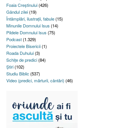
Foaia Creştinului
(426)
Gândul zilei
(19)
Întâmplări, ilustraţii, fabule
(15)
Minunile Domnului Isus
(14)
Pildele Domnului Isus
(75)
Podcast
(1.329)
Proiectele Bisericii
(1)
Roada Duhului
(3)
Schiţe de predici
(84)
Ştiri
(102)
Studiu Biblic
(537)
Video (predici, mărturii, cântări)
(46)