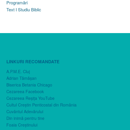
Programări
Text I Studiu Biblic
LINKURI RECOMANDATE
A.P.M.E. Cluj
Adrian Tămăşan
Biserica Betania Chicago
Cezareea Facebook
Cezareea Reşiţa YouTube
Cultul Creştin Penticostal din România
Cuvântul Adevărului
Din inimă pentru tine
Foaia Creştinului