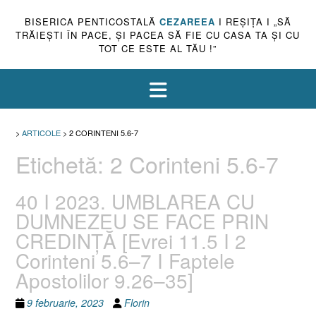
BISERICA PENTICOSTALĂ
CEZAREEA
I REŞIŢA I „SĂ
TRĂIEŞTI ÎN PACE, ŞI PACEA SĂ FIE CU CASA TA ŞI CU
TOT CE ESTE AL TĂU !”
>
ARTICOLE
>
2 CORINTENI 5.6-7
Etichetă:
2 Corinteni 5.6-7
40 I 2023. UMBLAREA CU
DUMNEZEU SE FACE PRIN
CREDINȚĂ [Evrei 11.5 I 2
Corinteni 5.6–7 I Faptele
Apostolilor 9.26–35]
9 februarie, 2023
Florin