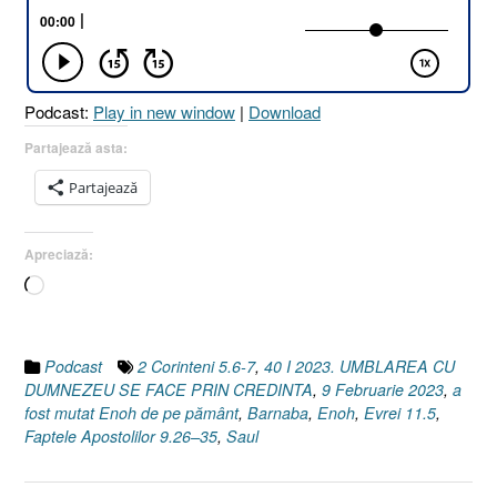
SE
FACE
PRIN
CREDINȚĂ
Podcast:
Play in new window
|
Download
[Evrei
11.5
Partajează asta:
I
Partajează
2
Corinteni
5.6–
Apreciază:
7
Încarc...
I
Faptele
Apostolilor
9.26–
Podcast
2 Corinteni 5.6-7
,
40 I 2023. UMBLAREA CU
35]”
DUMNEZEU SE FACE PRIN CREDINTA
,
9 Februarie 2023
,
a
fost mutat Enoh de pe pământ
,
Barnaba
,
Enoh
,
Evrei 11.5
,
Faptele Apostolilor 9.26–35
,
Saul