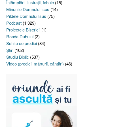
Întâmplări, ilustraţii, fabule
(15)
Minunile Domnului Isus
(14)
Pildele Domnului Isus
(75)
Podcast
(1.329)
Proiectele Bisericii
(1)
Roada Duhului
(3)
Schiţe de predici
(84)
Ştiri
(102)
Studiu Biblic
(537)
Video (predici, mărturii, cântări)
(46)