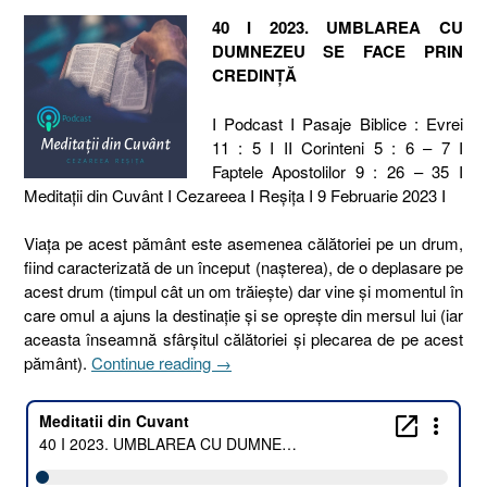
40 I 2023. UMBLAREA CU
DUMNEZEU SE FACE PRIN
CREDINȚĂ
I Podcast I Pasaje Biblice : Evrei
11 : 5 I II Corinteni 5 : 6 – 7 I
Faptele Apostolilor 9 : 26 – 35 I
Meditaţii din Cuvânt I Cezareea I Reşiţa I 9 Februarie 2023 I
Viața pe acest pământ este asemenea călătoriei pe un drum,
fiind caracterizată de un început (nașterea), de o deplasare pe
acest drum (timpul cât un om trăiește) dar vine și momentul în
care omul a ajuns la destinație și se oprește din mersul lui (iar
aceasta înseamnă sfârșitul călătoriei și plecarea de pe acest
„40
pământ).
Continue reading
→
I
2023.
UMBLAREA
CU
DUMNEZEU