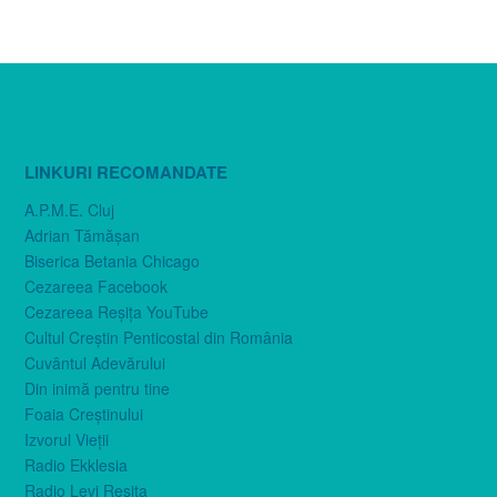
LINKURI RECOMANDATE
A.P.M.E. Cluj
Adrian Tămăşan
Biserica Betania Chicago
Cezareea Facebook
Cezareea Reşiţa YouTube
Cultul Creştin Penticostal din România
Cuvântul Adevărului
Din inimă pentru tine
Foaia Creştinului
Izvorul Vieţii
Radio Ekklesia
Radio Levi Reşiţa