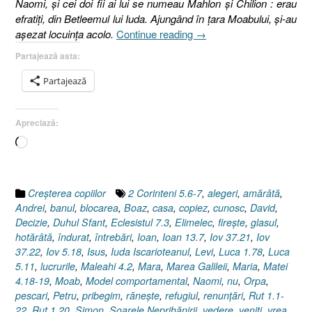
Naomi, şi cei doi fii ai lui se numeau Mahlon şi Chilion : erau
efratiţi, din Betleemul lui Iuda.
Ajungând în ţara Moabului, şi-au
„Modelul
aşezat locuinţa acolo.
Continue reading
→
comportamental
Partajează asta:
sau
Importanţa
Partajează
deciziei
de-
Apreciază:
a
merge
Încarc...
mai
departe
!
Creşterea copiilor
2 Corinteni 5.6-7
,
alegeri
,
amărâtă
,
(Rut
Andrei
,
banul
,
blocarea
,
Boaz
,
casa
,
copiez
,
cunosc
,
David
,
1.1–
Decizie
,
Duhul Sfant
,
Eclesistul 7.3
,
Elimelec
,
fireşte
,
glasul
,
22)”
hotărâtă
,
îndurat
,
întrebări
,
Ioan
,
Ioan 13.7
,
Iov 37.21
,
Iov
37.22
,
Iov 5.18
,
Isus
,
Iuda Iscarioteanul
,
Levi
,
Luca 1.78
,
Luca
5.11
,
lucrurile
,
Maleahi 4.2
,
Mara
,
Marea Galileii
,
Maria
,
Matei
4.18-19
,
Moab
,
Model comportamental
,
Naomi
,
nu
,
Orpa
,
pescari
,
Petru
,
pribegim
,
răneşte
,
refugiul
,
renunţări
,
Rut 1.1-
22
,
Rut 1.20
,
Simon
,
Soarele Neprihănirii
,
vedere
,
veniţi
,
vrea
,