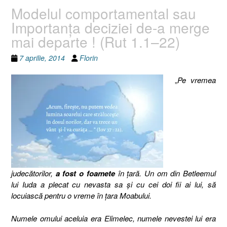
Modelul comportamental sau
Importanţa deciziei de-a merge
mai departe ! (Rut 1.1–22)
7 aprilie, 2014
Florin
„
Pe vremea
judecătorilor,
a fost o foamete
în ţară. Un om din Betleemul
lui Iuda a plecat cu nevasta sa şi cu cei doi fii ai lui, să
locuiască pentru o vreme în ţara Moabului.
Numele omului aceluia era Elimelec, numele nevestei lui era