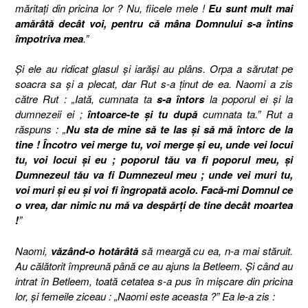
măritaţi din pricina lor ? Nu, fiicele mele !
Eu sunt mult mai
amărâtă decât voi, pentru că mâna Domnului s-a întins
împotriva mea
.”
Şi ele au ridicat glasul şi iarăşi au plâns. Orpa a sărutat pe
soacra sa şi a plecat, dar Rut s-a ţinut de ea. Naomi a zis
către Rut : „Iată, cumnata ta
s-a întors
la poporul ei şi la
dumnezeii ei ;
întoarce-te şi tu
după
cumnata ta.” Rut a
răspuns : „
Nu sta de mine să te las şi să mă întorc de la
tine ! Încotro vei merge tu, voi merge şi eu, unde vei locui
tu, voi locui şi eu ; poporul tău va fi poporul meu, şi
Dumnezeul tău va fi Dumnezeul meu ; unde vei muri tu,
voi muri şi eu şi voi fi îngropată acolo. Facă-mi Domnul ce
o vrea, dar nimic nu mă va despărţi de tine decât moartea
!
”
Naomi,
văzând-o hotărâtă
să meargă cu ea, n-a mai stăruit.
Au călătorit împreună până ce au ajuns la Betleem. Şi când au
intrat în Betleem, toată cetatea s-a pus în mişcare din pricina
lor, şi femeile ziceau : „Naomi este aceasta ?” Ea le-a zis :