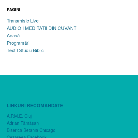
PAGINI
Transmisie Live
AUDIO I MEDITATII DIN CUVANT
Acasă
Programări
Text I Studiu Biblic
LINKURI RECOMANDATE
A.P.M.E. Cluj
Adrian Tămăşan
Biserica Betania Chicago
Cezareea Facebook