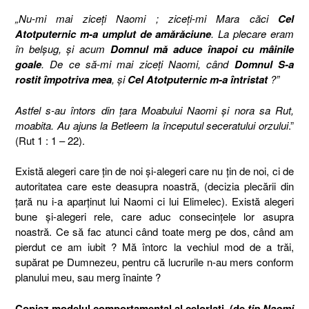
„Nu-mi mai ziceţi Naomi ; ziceţi-mi Mara căci
Cel
Atotputernic m-a umplut de amărăciune
. La plecare eram
în belşug, şi acum
Domnul mă aduce înapoi cu mâinile
goale
. De ce să-mi mai ziceţi Naomi, când
Domnul S-a
rostit împotriva mea
, şi
Cel Atotputernic m-a întristat
?”
Astfel s-au întors din ţara Moabului Naomi şi nora sa Rut,
moabita. Au ajuns la Betleem la începutul seceratului orzului
.”
(Rut 1 : 1 – 22).
Există alegeri care ţin de noi şi-alegeri care nu ţin de noi, ci de
autoritatea care este deasupra noastră, (decizia plecării din
ţară nu i-a aparţinut lui Naomi ci lui Elimelec). Există alegeri
bune şi-alegeri rele, care aduc consecinţele lor asupra
noastră. Ce să fac atunci când toate merg pe dos, când am
pierdut ce am iubit ? Mă întorc la vechiul mod de a trăi,
supărat pe Dumnezeu, pentru că lucrurile n-au mers conform
planului meu, sau merg înainte ?
Copiez
modelul comportamental al celorlaţi, (de
tip Naomi