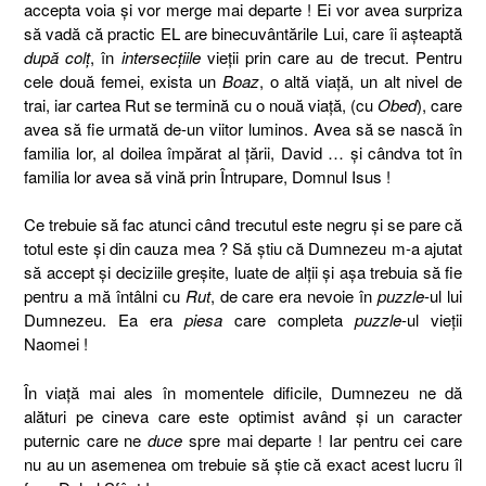
accepta voia şi vor merge mai departe ! Ei vor avea surpriza
să vadă că practic EL are binecuvântările Lui, care îi aşteaptă
după colţ
, în
intersecţiile
vieţii prin care au de trecut. Pentru
cele două femei, exista un
Boaz
, o altă viaţă, un alt nivel de
trai, iar cartea Rut se termină cu o nouă viaţă, (cu
Obed
)
, care
avea să fie urmată de-un viitor luminos. Avea să se nască în
familia lor, al doilea împărat al ţării, David … şi cândva tot în
familia lor avea să vină prin Întrupare, Domnul Isus !
Ce trebuie să fac atunci când trecutul este negru şi se pare că
totul este şi din cauza mea ? Să ştiu că Dumnezeu m-a ajutat
să accept şi deciziile greşite, luate de alţii şi aşa trebuia să fie
pentru a mă întâlni cu
Rut
, de care era nevoie în
puzzle
-ul lui
Dumnezeu. Ea era
piesa
care completa
puzzle
-ul vieţii
Naomei !
În viaţă mai ales în momentele dificile, Dumnezeu ne dă
alături pe cineva care este optimist având şi un caracter
puternic care ne
duce
spre mai departe ! Iar pentru cei care
nu au un asemenea om trebuie să ştie că exact acest lucru îl