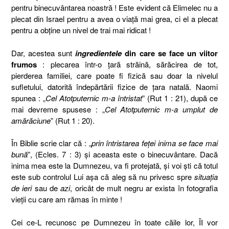
pentru binecuvântarea noastră ! Este evident că Elimelec nu a
plecat din Israel pentru a avea o viaţă mai grea, ci el a plecat
pentru a obţine un nivel de trai mai ridicat !
Dar, acestea sunt
ingredientele
din care se face un viitor
frumos
: plecarea într-o ţară străină, sărăcirea de tot,
pierderea familiei, care poate fi fizică sau doar la nivelul
sufletului, datorită îndepărtării fizice de ţara natală. Naomi
spunea : „
Cel Atotputernic m-a întristat
” (Rut 1 : 21), după ce
mai devreme spusese : „
Cel Atotputernic m-a umplut de
amărăciune
” (Rut 1 : 20).
În Biblie scrie clar că : „
prin întristarea feţei inima se face mai
bună
”, (Ecles. 7 : 3) şi aceasta este o binecuvântare. Dacă
inima mea este la Dumnezeu, va fi protejată, şi voi şti că totul
este sub controlul Lui aşa că aleg să nu privesc spre
situaţia
de ieri
sau de
azi
, oricât de mult negru ar exista în fotografia
vieţii cu care am rămas în minte !
Cei ce-L recunosc pe Dumnezeu în toate căile lor, ÎI vor