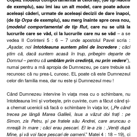
de exemplu), sau îmi iau un alt model, care poate aduce
aceleaşi căderi, urmate de aceleaşi decizii de dare înapoi,
(de
tip Orpa
de exemplu), sau merg înainte spre ceva nou,
(
modelul comportamental de tip Rut
, care nu se uită la
lucrurile care se văd, ci la lucrurile care nu se văd
– a se
vedea II Corinteni 5 : 6 – 7 unde apostolul Pavel scria :
„
Aşadar, noi
întotdeauna suntem plini de încredere
; căci
ştim că, dacă suntem acasă în trup, pribegim departe de
Domnul –
pentru că
umblăm prin credinţă, nu prin vedere
”),
numai pentru a mă apropia de Dumnezeu, pe care trebuie să
recunosc că nu prea-L cunosc. EL poate că este Dumnezeul
celor din familia mea, dar nu este şi Dumnezeul meu !
Când Dumnezeu intervine în viaţa mea cu o schimbare, nu
întotdeauna îmi şi vorbeşte, prin cuvinte, cum a făcut când şi-
a chemat ucenicii să facă o schimbare în viaţa lor, („
Pe când
trecea pe lângă Marea Galileii, Isus a văzut doi fraţi : pe
Simon, zis Petru, şi pe fratele său Andrei, care aruncau o
mreajă în mare ; căci erau pescari. El le-a zis : „Veniţi după
Mine, şi vă voi face pescari de oameni
.” Matei 4 : 18 – 19
), ci