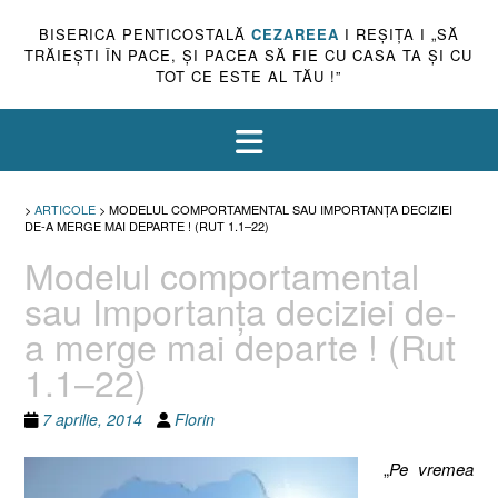
BISERICA PENTICOSTALĂ
CEZAREEA
I REŞIŢA I „SĂ
TRĂIEŞTI ÎN PACE, ŞI PACEA SĂ FIE CU CASA TA ŞI CU
TOT CE ESTE AL TĂU !”
>
ARTICOLE
>
MODELUL COMPORTAMENTAL SAU IMPORTANŢA DECIZIEI
DE-A MERGE MAI DEPARTE ! (RUT 1.1–22)
Modelul comportamental
sau Importanţa deciziei de-
a merge mai departe ! (Rut
1.1–22)
7 aprilie, 2014
Florin
„
Pe vremea