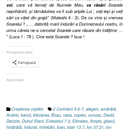
voi
, care vă temeţi de Numele Meu,
va răsări
Soarele
neprihănirii, şi tămăduirea va fi sub aripile Lui ; veţi ieşi şi veţi
sări ca viţeii din grajd
.” (Maleahi 4 : 2). De ce vine şi
vremea
Soarelui
? „ …
datorită marii îndurări a Dumnezeului nostru, în
urma căreia ne-a cercetat Soarele care răsare din înălţime
…
” (Luca 1 : 78 ). Cine este Soarele ? Isus !
Partajează asta:
Partajează
Apreciază:
Creşterea copiilor
2 Corinteni 5.6-7
,
alegeri
,
amărâtă
,
Andrei
,
banul
,
blocarea
,
Boaz
,
casa
,
copiez
,
cunosc
,
David
,
Decizie
,
Duhul Sfant
,
Eclesistul 7.3
,
Elimelec
,
fireşte
,
glasul
,
hotărâtă
,
îndurat
,
întrebări
,
Ioan
,
Ioan 13.7
,
Iov 37.21
,
Iov