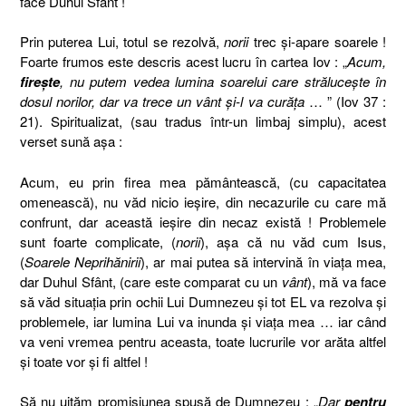
face Duhul Sfânt !
Prin puterea Lui, totul se rezolvă,
norii
trec şi-apare soarele !
Foarte frumos este descris acest lucru în cartea Iov : „
Acum,
fireşte
, nu putem vedea lumina soarelui care străluceşte în
dosul norilor, dar va trece un vânt şi-l va curăţa
… ” (Iov 37 :
21). Spiritualizat, (sau tradus într-un limbaj simplu), acest
verset sună aşa :
Acum, eu prin firea mea pământească, (cu capacitatea
omenească), nu văd nicio ieşire, din necazurile cu care mă
confrunt, dar această ieşire din necaz există ! Problemele
sunt foarte complicate, (
norii
), aşa că nu văd cum Isus,
(
Soarele Neprihănirii
), ar mai putea să intervină în viaţa mea,
dar Duhul Sfânt, (care este comparat cu un
vânt
), mă va face
să văd situaţia prin ochii Lui Dumnezeu şi tot EL va rezolva şi
problemele, iar lumina Lui va inunda şi viaţa mea … iar când
va veni vremea pentru aceasta, toate lucrurile vor arăta altfel
şi toate vor şi fi altfel !
Să nu uităm promisiunea spusă de Dumnezeu : „
Dar
pentru