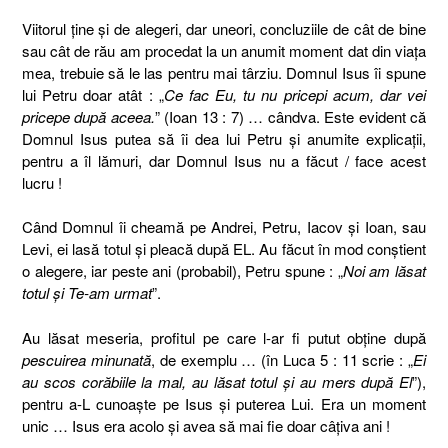
Viitorul ţine şi de alegeri, dar uneori, concluziile de cât de bine
sau cât de rău am procedat la un anumit moment dat din viaţa
mea, trebuie să le las pentru mai târziu. Domnul Isus îi spune
lui Petru doar atât : „
Ce fac Eu, tu nu pricepi acum, dar vei
pricepe după aceea.
” (Ioan 13 : 7) … cândva. Este evident că
Domnul Isus putea să îi dea lui Petru şi anumite explicaţii,
pentru a îl lămuri, dar Domnul Isus nu a făcut / face acest
lucru !
Când Domnul îi cheamă pe Andrei, Petru, Iacov şi Ioan, sau
Levi, ei lasă totul şi pleacă după EL. Au făcut în mod conştient
o alegere, iar peste ani (probabil), Petru spune : „
Noi am lăsat
totul şi Te-am urmat
”.
Au lăsat meseria, profitul pe care l-ar fi putut obţine după
pescuirea minunată
, de exemplu … (în Luca 5 : 11 scrie : „
Ei
au scos corăbiile la mal, au lăsat totul şi au mers după El
”),
pentru a-L cunoaşte pe Isus şi puterea Lui. Era un moment
unic … Isus era acolo şi avea să mai fie doar câţiva ani !