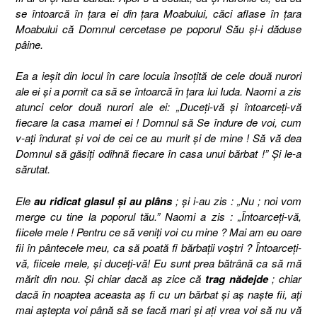
se întoarcă în ţara ei din ţara Moabului, căci aflase în ţara
Moabului că Domnul cercetase pe poporul Său şi-i dăduse
pâine.
Ea a ieşit din locul în care locuia însoţită de cele două nurori
ale ei şi a pornit ca să se întoarcă în ţara lui Iuda. Naomi a zis
atunci celor două nurori ale ei: „Duceţi-vă şi întoarceţi-vă
fiecare la casa mamei ei ! Domnul să Se îndure de voi, cum
v-aţi îndurat şi voi de cei ce au murit şi de mine ! Să vă dea
Domnul să găsiţi odihnă fiecare în casa unui bărbat !” Şi le-a
sărutat.
Ele
au ridicat glasul şi au plâns
; şi i-au zis : „Nu ; noi vom
merge cu tine la poporul tău.” Naomi a zis : „Întoarceţi-vă,
fiicele mele ! Pentru ce să veniţi voi cu mine ? Mai am eu oare
fii în pântecele meu, ca să poată fi bărbaţii voştri ? Întoarceţi-
vă, fiicele mele, şi duceţi-vă! Eu sunt prea bătrână ca să mă
mărit din nou. Şi chiar dacă aş zice că
trag nădejde
; chiar
dacă în noaptea aceasta aş fi cu un bărbat şi aş naşte fii, aţi
mai aştepta voi până să se facă mari şi aţi vrea voi să nu vă