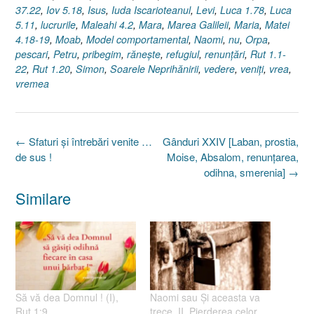
37.22
,
Iov 5.18
,
Isus
,
Iuda Iscarioteanul
,
Levi
,
Luca 1.78
,
Luca
5.11
,
lucrurile
,
Maleahi 4.2
,
Mara
,
Marea Galileii
,
Maria
,
Matei
4.18-19
,
Moab
,
Model comportamental
,
Naomi
,
nu
,
Orpa
,
pescari
,
Petru
,
pribegim
,
răneşte
,
refugiul
,
renunţări
,
Rut 1.1-
22
,
Rut 1.20
,
Simon
,
Soarele Neprihănirii
,
vedere
,
veniţi
,
vrea
,
vremea
Post
←
Sfaturi şi întrebări venite …
Gânduri XXIV [Laban, prostia,
navigation
de sus !
Moise, Absalom, renunţarea,
odihna, smerenia]
→
Similare
Să vă dea Domnul ! (I),
Naomi sau Şi aceasta va
Rut 1:9
trece, II. Pierderea celor