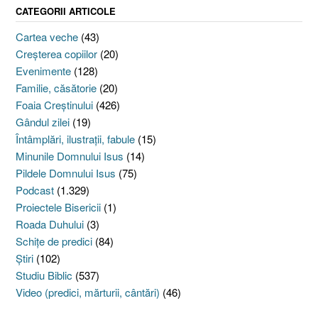
CATEGORII ARTICOLE
Cartea veche
(43)
Creşterea copiilor
(20)
Evenimente
(128)
Familie, căsătorie
(20)
Foaia Creştinului
(426)
Gândul zilei
(19)
Întâmplări, ilustraţii, fabule
(15)
Minunile Domnului Isus
(14)
Pildele Domnului Isus
(75)
Podcast
(1.329)
Proiectele Bisericii
(1)
Roada Duhului
(3)
Schiţe de predici
(84)
Ştiri
(102)
Studiu Biblic
(537)
Video (predici, mărturii, cântări)
(46)