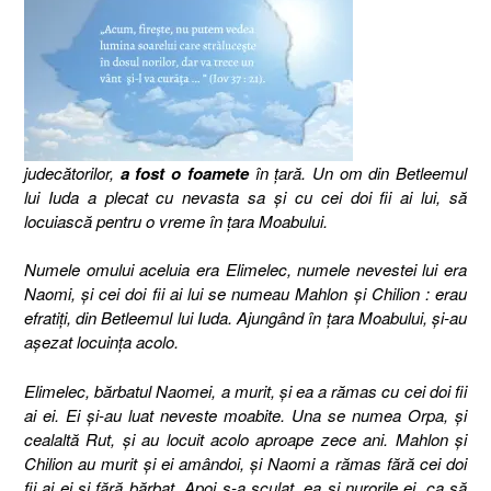
judecătorilor,
a fost o foamete
în ţară. Un om din Betleemul
lui Iuda a plecat cu nevasta sa şi cu cei doi fii ai lui, să
locuiască pentru o vreme în ţara Moabului.
Numele omului aceluia era Elimelec, numele nevestei lui era
Naomi, şi cei doi fii ai lui se numeau Mahlon şi Chilion : erau
efratiţi, din Betleemul lui Iuda.
Ajungând în ţara Moabului, şi-au
aşezat locuinţa acolo.
Elimelec, bărbatul Naomei, a murit, şi ea a rămas cu cei doi fii
ai ei. Ei şi-au luat neveste moabite. Una se numea Orpa, şi
cealaltă Rut, şi au locuit acolo aproape zece ani. Mahlon şi
Chilion au murit şi ei amândoi, şi Naomi a rămas fără cei doi
fii ai ei şi fără bărbat. Apoi s-a sculat, ea şi nurorile ei, ca să