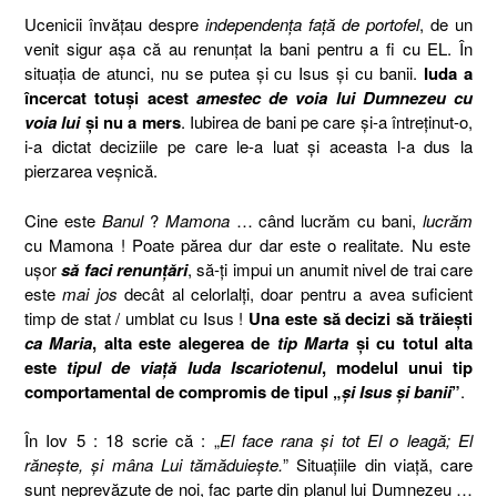
Ucenicii învăţau despre
independenţa faţă de portofel
, de un
venit sigur aşa că au renunţat la bani pentru a fi cu EL. În
situaţia de atunci, nu se putea şi cu Isus şi cu banii.
Iuda a
încercat totuşi acest
amestec de voia lui Dumnezeu cu
voia lui
şi nu a mers
. Iubirea de bani pe care şi-a întreţinut-o,
i-a dictat deciziile pe care le-a luat şi aceasta l-a dus la
pierzarea veşnică.
Cine este
Banul
?
Mamona
… când lucrăm cu bani,
lucrăm
cu Mamona ! Poate părea dur dar este o realitate. Nu este
uşor
să faci renunţări
, să-ţi impui un anumit nivel de trai care
este
mai jos
decât al celorlalţi, doar pentru a avea suficient
timp de stat
/
umblat
cu Isus !
Una este să decizi să trăieşti
ca Maria
, alta este alegerea de
tip Marta
şi cu totul alta
este
tipul de viaţă Iuda Iscariotenul
, modelul unui tip
comportamental de compromis de tipul „
şi Isus şi banii
”
.
În Iov 5 : 18 scrie că : „
El face rana şi tot El o leagă; El
răneşte, şi mâna Lui tămăduieşte.
” Situaţiile din viaţă, care
sunt neprevăzute de noi, fac parte din planul lui Dumnezeu …