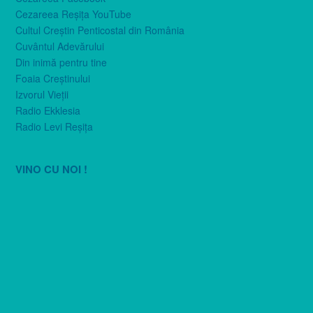
Cezareea Reşiţa YouTube
Cultul Creştin Penticostal din România
Cuvântul Adevărului
Din inimă pentru tine
Foaia Creştinului
Izvorul Vieţii
Radio Ekklesia
Radio Levi Reşiţa
VINO CU NOI !