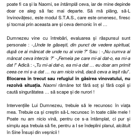
poate fi ca şi la Naomi, se
întâmplă
ceva, iar de mine depinde
doar ce aleg să fac mai departe. Să mă plâng, să-L
învinovăţesc, este modul S.T.A.S., care este omenesc, firesc
şi tocmai prin aceasta are şi ceva demonic în el …
Dumnezeu vine cu întrebări, evaluarea şi răspunsul sunt
personale : -„
Unde te găseşti, din punct de vedere spiritual,
după ce ai mâncat de unde nu ai voie ?
” Sau : -„
Nu cumva ai
mâncat ceva interzis ?
” -„
Femeia pe care mi-ai dat-o, ea mi-a
dat !
” Adică : -„
Tu mi-ai dat-o, ea mi-a dat … eu doar am primit
ceea ce mi s-a dat … nu am nicio vină, dacă ceva a ieşit rău
”.
Blocarea în trecut sau refugiul în găsirea vinovatului, nu
rezolvă situaţia.
Naomi
rămâne tot fără soţ şi fără copii şi
caută singurătatea … să scape şi de nurori !
Intervenţiile Lui Dumnezeu, trebuie să le recunosc în viaţa
mea. Trebuie ca şi creştin să-L recunosc în toate căile mele !
Poate nu am nicio vină, pentru ce s-a întâmplat, ci pur şi
simplu aşa trebuia să fie, pentru a I se îndeplini planul, alcătuit
în Sine Însuşi din veşnicii !