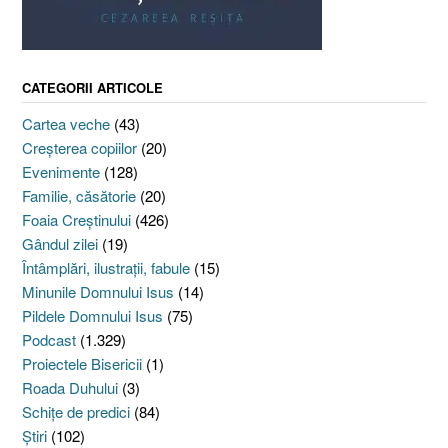
CATEGORII ARTICOLE
Cartea veche
(43)
Creşterea copiilor
(20)
Evenimente
(128)
Familie, căsătorie
(20)
Foaia Creştinului
(426)
Gândul zilei
(19)
Întâmplări, ilustraţii, fabule
(15)
Minunile Domnului Isus
(14)
Pildele Domnului Isus
(75)
Podcast
(1.329)
Proiectele Bisericii
(1)
Roada Duhului
(3)
Schiţe de predici
(84)
Ştiri
(102)