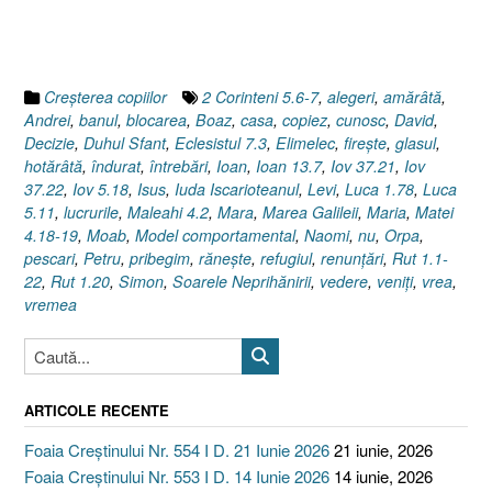
merge
mai
departe
!
Creşterea copiilor
2 Corinteni 5.6-7
,
alegeri
,
amărâtă
,
(Rut
Andrei
,
banul
,
blocarea
,
Boaz
,
casa
,
copiez
,
cunosc
,
David
,
1.1–
Decizie
,
Duhul Sfant
,
Eclesistul 7.3
,
Elimelec
,
fireşte
,
glasul
,
22)”
hotărâtă
,
îndurat
,
întrebări
,
Ioan
,
Ioan 13.7
,
Iov 37.21
,
Iov
37.22
,
Iov 5.18
,
Isus
,
Iuda Iscarioteanul
,
Levi
,
Luca 1.78
,
Luca
5.11
,
lucrurile
,
Maleahi 4.2
,
Mara
,
Marea Galileii
,
Maria
,
Matei
4.18-19
,
Moab
,
Model comportamental
,
Naomi
,
nu
,
Orpa
,
pescari
,
Petru
,
pribegim
,
răneşte
,
refugiul
,
renunţări
,
Rut 1.1-
22
,
Rut 1.20
,
Simon
,
Soarele Neprihănirii
,
vedere
,
veniţi
,
vrea
,
vremea
ARTICOLE RECENTE
Foaia Creștinului Nr. 554 I D. 21 Iunie 2026
21 iunie, 2026
Foaia Creștinului Nr. 553 I D. 14 Iunie 2026
14 iunie, 2026