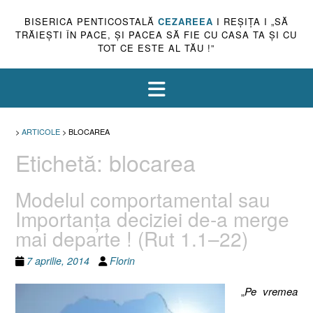
BISERICA PENTICOSTALĂ
CEZAREEA
I REŞIŢA I „SĂ
TRĂIEŞTI ÎN PACE, ŞI PACEA SĂ FIE CU CASA TA ŞI CU
TOT CE ESTE AL TĂU !”
>
ARTICOLE
>
BLOCAREA
Etichetă:
blocarea
Modelul comportamental sau
Importanţa deciziei de-a merge
mai departe ! (Rut 1.1–22)
7 aprilie, 2014
Florin
„
Pe vremea