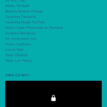
Adrian Tămăşan
Biserica Betania Chicago
Cezareea Facebook
Cezareea Reşiţa YouTube
Cultul Creştin Penticostal din România
Cuvântul Adevărului
Din inimă pentru tine
Foaia Creştinului
Izvorul Vieţii
Radio Ekklesia
Radio Levi Reşiţa
VINO CU NOI !