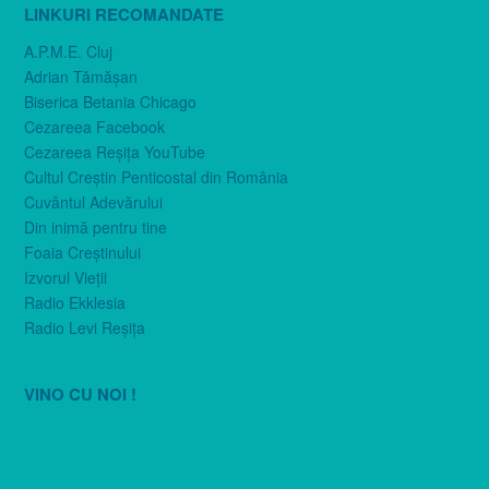
LINKURI RECOMANDATE
A.P.M.E. Cluj
Adrian Tămăşan
Biserica Betania Chicago
Cezareea Facebook
Cezareea Reşiţa YouTube
Cultul Creştin Penticostal din România
Cuvântul Adevărului
Din inimă pentru tine
Foaia Creştinului
Izvorul Vieţii
Radio Ekklesia
Radio Levi Reşiţa
VINO CU NOI !