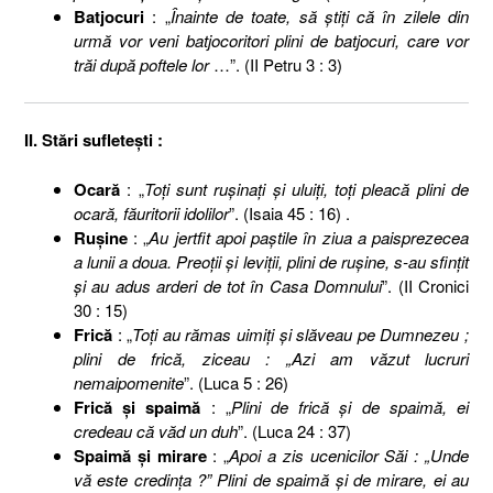
Batjocuri
: „
Înainte de toate, să ştiţi că în zilele din
urmă vor veni batjocoritori plini de batjocuri, care vor
trăi după poftele lor
…”. (II Petru 3 : 3)
II. Stări sufleteşti :
Ocară
: „
Toţi sunt ruşinaţi şi uluiţi, toţi pleacă plini de
ocară, făuritorii idolilor
”. (Isaia 45 : 16) .
Ruşine
: „
Au jertfit apoi paştile în ziua a paisprezecea
a lunii a doua. Preoţii şi leviţii, plini de ruşine, s-au sfinţit
şi au adus arderi de tot în Casa Domnului
”. (II Cronici
30 : 15)
Frică
: „
Toţi au rămas uimiţi şi slăveau pe Dumnezeu ;
plini de frică, ziceau : „Azi am văzut lucruri
nemaipomenite
”. (Luca 5 : 26)
Frică şi spaimă
: „
Plini de frică şi de spaimă, ei
credeau că văd un duh
”. (Luca 24 : 37)
Spaimă şi mirare
: „
Apoi a zis ucenicilor Săi : „Unde
vă este credinţa ?” Plini de spaimă şi de mirare, ei au