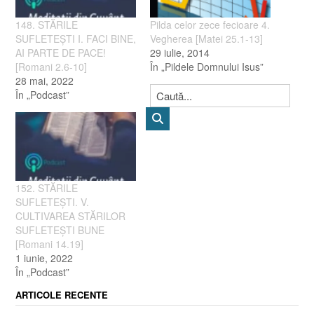
148. STĂRILE
Pilda celor zece fecioare 4.
SUFLETEŞTI I. FACI BINE,
Vegherea [Matei 25.1-13]
AI PARTE DE PACE!
29 iulie, 2014
[Romani 2.6-10]
În „Pildele Domnului Isus”
28 mai, 2022
În „Podcast”
152. STĂRILE
SUFLETEŞTI. V.
CULTIVAREA STĂRILOR
SUFLETEŞTI BUNE
[Romani 14.19]
1 iunie, 2022
În „Podcast”
ARTICOLE RECENTE