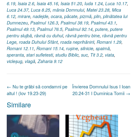
6.19
,
Isaia 2.6
,
Isaia 45.16
,
Isaia 51.20
,
Iuda 1.24
,
Luca 10.17
,
Luca 24.37
,
Luca 8.25
,
mânia Domnului
,
Matei 23.28
,
Mica
6.12
,
mirare
,
nadejde
,
ocara
,
păcate
,
pizmă
,
plin
,
plinătatea lui
Dumnezeu
,
Psalmul 126.3
,
Psalmul 38.19
,
Psalmul 43.1
,
Psalmul 49.13
,
Psalmul 76.5
,
Psalmul 92.14
,
putere
,
putere
pentru slujbă
,
râvnă cu duhul
,
râvnă pentru bine
,
râvnă pentru
Lege
,
roada Duhului Sfânt
,
roada neprihănirii
,
Romani 1.29
,
Romani 12.11
,
Romani 15.14
,
ruşine
,
silnicie
,
spaimă
,
speranta
,
stari sufletesti
,
studiu Biblic
,
suc
,
Tit 3.2
,
viata
,
vicleşug
,
vlagă
,
Zaharia 9.12
Post
←
Nu te grăbi să condamni pe
Învierea Domnului Isus I Ioan
navigation
altul ! (Iov 19.23-29)
20.24-31 I Duminica Tomii
→
Similare