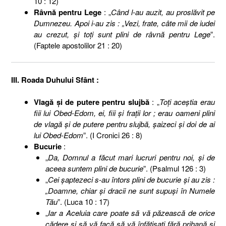
10 : 12)
Râvnă pentru Lege
: „
Când l-au auzit, au proslăvit pe
Dumnezeu. Apoi i-au zis : „Vezi, frate, câte mii de iudei
au crezut, şi toţi sunt plini de râvnă pentru Lege
”.
(Faptele apostolilor 21 : 20)
III. Roada Duhului Sfânt :
Vlagă şi de putere pentru slujbă
: „
Toţi aceştia erau
fiii lui Obed-Edom, ei, fiii şi fraţii lor ; erau oameni plini
de vlagă şi de putere pentru slujbă, şaizeci şi doi de ai
lui Obed-Edom
”. (I Cronici 26 : 8)
Bucurie
:
„
Da, Domnul a făcut mari lucruri pentru noi, şi de
aceea suntem plini de bucurie
”. (Psalmul 126 : 3)
„
Cei şaptezeci s-au întors plini de bucurie şi au zis :
„Doamne, chiar şi dracii ne sunt supuşi în Numele
Tău
”. (Luca 10 : 17)
„
Iar a Aceluia care poate să vă păzească de orice
cădere şi să vă facă să vă înfăţişaţi fără prihană şi