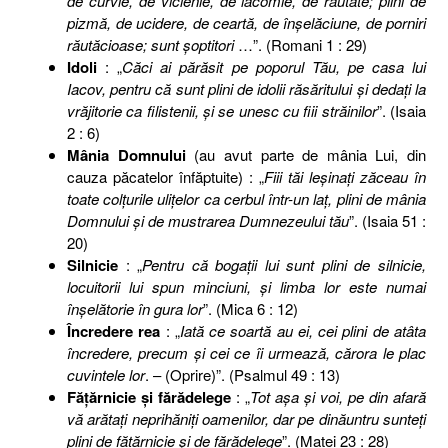
de curvie, de viclenie, de lăcomie, de răutate; plini de
pizmă, de ucidere, de ceartă, de înşelăciune, de porniri
răutăcioase; sunt şoptitori
…”. (Romani 1 : 29)
Idoli
: „
Căci ai părăsit pe poporul Tău, pe casa lui
Iacov, pentru că sunt plini de idolii răsăritului şi dedaţi la
vrăjitorie ca filistenii, şi se unesc cu fiii străinilor
”. (Isaia
2 : 6)
Mânia Domnului
(au avut parte de mânia Lui, din
cauza păcatelor înfăptuite) : „
Fiii tăi leşinaţi zăceau în
toate colţurile uliţelor ca cerbul într-un laţ, plini de mânia
Domnului şi de mustrarea Dumnezeului tău
”. (Isaia 51 :
20)
Silnicie
: „
Pentru că bogaţii lui sunt plini de silnicie,
locuitorii lui spun minciuni, şi limba lor este numai
înşelătorie în gura lor
”. (Mica 6 : 12)
Încredere rea
: „
Iată ce soartă au ei, cei plini de atâta
încredere, precum şi cei ce îi urmează, cărora le plac
cuvintele lor
. – (Oprire)”. (Psalmul 49 : 13)
Făţărnicie şi fărădelege
: „
Tot aşa şi voi, pe din afară
vă arătaţi neprihăniţi oamenilor, dar pe dinăuntru sunteţi
plini de făţărnicie şi de fărădelege
”. (Matei 23 : 28)