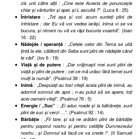
zis unii către alţii : „Cine este Acesta de porunceşte
chiar şi vânturilor şi apei, şi-L ascultă ?
”. (Luca 8 : 25)
Întristare
: „
Tot aşa şi voi: acum sunteţi plini de
întristare ; dar Eu vă voi vedea iarăşi, inima vi se va
bucura, şi nimeni nu vă va răpi bucuria voastră
”. (Ioan
16 : 22)
Nădejde / speranţă
: „
Cetele celor din Tema se uită
ţintă la ele, călătorii din Seba sunt plini de nădejde când
le văd
”. (Iov 6 : 19)
Viaţă şi de putere
: „
Dar vrăjmaşii mei sunt plini de
viaţă şi plini de putere ; cei ce mă urăsc fără temei sunt
mulţi la număr
”. (Psalmul 38 : 19)
Inimă
: „
Despuiaţi au fost vitejii aceia plini de inimă, au
adormit somnul de apoi ; n-au putut să se apere, toţi
acei oameni viteji
”. (Psalmul 76 : 5)
Energie / „Suc”
: „
Ei aduc roade şi la bătrâneţe, sunt
plini de suc şi verzi
…”. (Psalmul 92 : 14)
Bărbăţie
: „
Fii tare, şi să ne arătăm plini de bărbăţie
pentru poporul nostru şi pentru cetăţile Dumnezeului
nostru ; şi Domnul să facă ce va crede !
”. (II Samuel