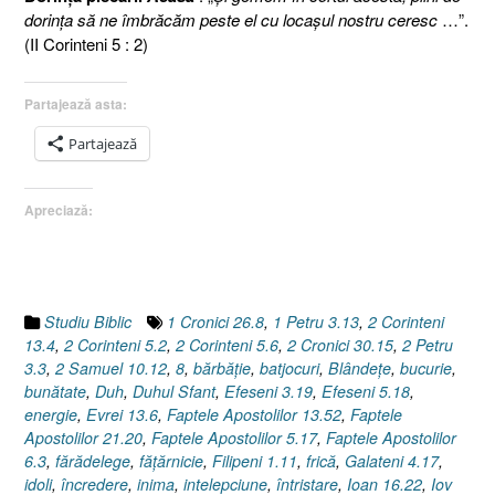
dorinţa să ne îmbrăcăm peste el cu locaşul nostru ceresc
…”.
(II Corinteni 5 : 2)
Partajează asta:
Partajează
Apreciază:
Studiu Biblic
1 Cronici 26.8
,
1 Petru 3.13
,
2 Corinteni
13.4
,
2 Corinteni 5.2
,
2 Corinteni 5.6
,
2 Cronici 30.15
,
2 Petru
3.3
,
2 Samuel 10.12
,
8
,
bărbăţie
,
batjocuri
,
Blândeţe
,
bucurie
,
bunătate
,
Duh
,
Duhul Sfant
,
Efeseni 3.19
,
Efeseni 5.18
,
energie
,
Evrei 13.6
,
Faptele Apostolilor 13.52
,
Faptele
Apostolilor 21.20
,
Faptele Apostolilor 5.17
,
Faptele Apostolilor
6.3
,
fărădelege
,
făţărnicie
,
Filipeni 1.11
,
frică
,
Galateni 4.17
,
idoli
,
încredere
,
inima
,
intelepciune
,
întristare
,
Ioan 16.22
,
Iov