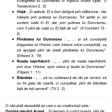
Evanghelia lui Dumnezeu în mijlocul multor lupte
”. (I
Tesaloniceni 2 : 2)
Viaţă
: „
În adevăr, El a fost răstignit prin slăbiciune ; dar
trăieşte prin puterea lui Dumnezeu. Tot astfel şi noi
suntem slabi în El, dar, prin puterea lui Dumnezeu,
vom fi plini de viaţă cu El faţă de voi
”. (II Corinteni 13 :
4)
Plinătatea lui Dumnezeu
: „ …
şi să cunoaşteţi
dragostea lui Hristos care întrece orice cunoştinţă, ca
să ajungeţi plini de toată plinătatea lui Dumnezeu
”.
(Efeseni 3 : 19)
Roada neprihănirii
: „ …
plini de roada neprihănirii,
prin Isus Hristos, spre slava şi lauda lui Dumnezeu
”.
(Filipeni 1 : 11)
Blândeţe
: „ …
să nu vorbească de rău pe nimeni, să
nu fie gata de ceartă, ci cumpătaţi, plini de blândeţe
faţă de toţi oamenii
”. (Tit 3 : 2)
O năzuinţă deosebită pe care o au credincioşii este :
Dorinţa plecării
Acasă
: „
Şi gemem în cortul acesta, plini de