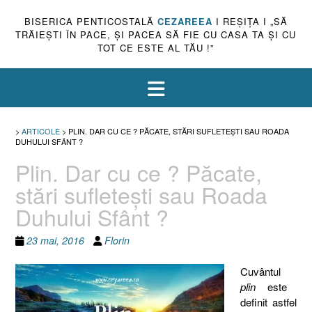
BISERICA PENTICOSTALĂ
CEZAREEA
I REŞIŢA I „SĂ
TRĂIEŞTI ÎN PACE, ŞI PACEA SĂ FIE CU CASA TA ŞI CU
TOT CE ESTE AL TĂU !”
>
ARTICOLE
>
PLIN. DAR CU CE ? PĂCATE, STĂRI SUFLETEŞTI SAU ROADA
DUHULUI SFÂNT ?
Plin. Dar cu ce ? Păcate,
stări sufleteşti sau Roada
Duhului Sfânt ?
23 mai, 2016
Florin
Cuvântul
plin
este
definit astfel