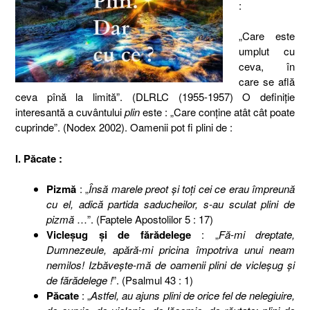
:
„Care este
umplut cu
ceva, în
care se află
ceva pînă la limită”. (DLRLC (1955-1957) O definiţie
interesantă a cuvântului
plin
este : „Care conține atât cât poate
cuprinde”. (Nodex 2002). Oamenii pot fi plini de :
I. Păcate :
Pizmă
: „
Însă marele preot şi toţi cei ce erau împreună
cu el, adică partida saducheilor, s-au sculat plini de
pizmă
…”. (Faptele Apostolilor 5 : 17)
Vicleşug şi de fărădelege
: „
Fă-mi dreptate,
Dumnezeule, apără-mi pricina împotriva unui neam
nemilos! Izbăveşte-mă de oamenii plini de vicleşug şi
de fărădelege !
”. (Psalmul 43 : 1)
Păcate
: „
Astfel, au ajuns plini de orice fel de nelegiuire,