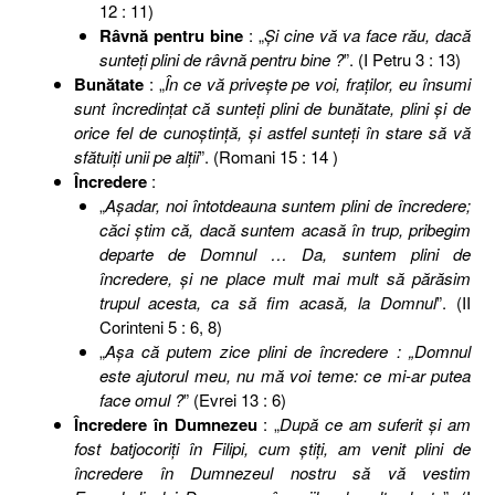
12 : 11)
Râvnă pentru bine
: „
Şi cine vă va face rău, dacă
sunteţi plini de râvnă pentru bine ?
”. (I Petru 3 : 13)
Bunătate
: „
În ce vă priveşte pe voi, fraţilor, eu însumi
sunt încredinţat că sunteţi plini de bunătate, plini şi de
orice fel de cunoştinţă, şi astfel sunteţi în stare să vă
sfătuiţi unii pe alţii
”. (Romani 15 : 14 )
Încredere
:
„
Aşadar, noi întotdeauna suntem plini de încredere;
căci ştim că, dacă suntem acasă în trup, pribegim
departe de Domnul … Da, suntem plini de
încredere, şi ne place mult mai mult să părăsim
trupul acesta, ca să fim acasă, la Domnul
”. (II
Corinteni 5 : 6, 8)
„
Aşa că putem zice plini de încredere : „Domnul
este ajutorul meu, nu mă voi teme: ce mi-ar putea
face omul ?
” (Evrei 13 : 6)
Încredere în Dumnezeu
: „
După ce am suferit şi am
fost batjocoriţi în Filipi, cum ştiţi, am venit plini de
încredere în Dumnezeul nostru să vă vestim