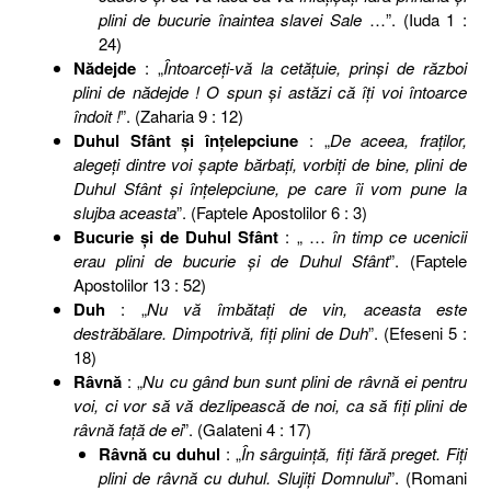
plini de bucurie înaintea slavei Sale
…”. (Iuda 1 :
24)
Nădejde
: „
Întoarceţi-vă la cetăţuie, prinşi de război
plini de nădejde ! O spun şi astăzi că îţi voi întoarce
îndoit !
”. (Zaharia 9 : 12)
Duhul Sfânt şi înţelepciune
: „
De aceea, fraţilor,
alegeţi dintre voi şapte bărbaţi, vorbiţi de bine, plini de
Duhul Sfânt şi înţelepciune, pe care îi vom pune la
slujba aceasta
”. (Faptele Apostolilor 6 : 3)
Bucurie şi de Duhul Sfânt
: „ …
în timp ce ucenicii
erau plini de bucurie şi de Duhul Sfânt
”. (Faptele
Apostolilor 13 : 52)
Duh
: „
Nu vă îmbătaţi de vin, aceasta este
destrăbălare. Dimpotrivă, fiţi plini de Duh
”. (Efeseni 5 :
18)
Râvnă
: „
Nu cu gând bun sunt plini de râvnă ei pentru
voi, ci vor să vă dezlipească de noi, ca să fiţi plini de
râvnă faţă de ei
”. (Galateni 4 : 17)
Râvnă cu duhul
: „
În sârguinţă, fiţi fără preget. Fiţi
plini de râvnă cu duhul. Slujiţi Domnului
”. (Romani