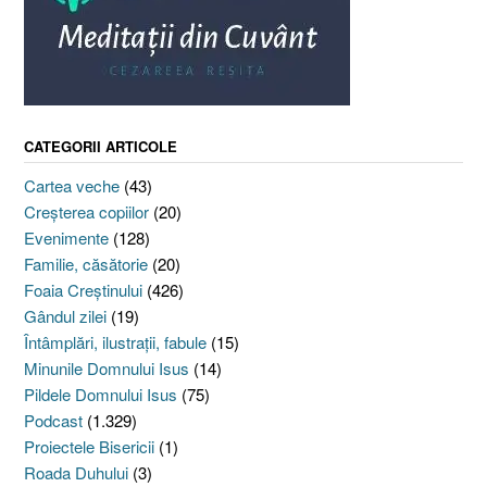
CATEGORII ARTICOLE
Cartea veche
(43)
Creşterea copiilor
(20)
Evenimente
(128)
Familie, căsătorie
(20)
Foaia Creştinului
(426)
Gândul zilei
(19)
Întâmplări, ilustraţii, fabule
(15)
Minunile Domnului Isus
(14)
Pildele Domnului Isus
(75)
Podcast
(1.329)
Proiectele Bisericii
(1)
Roada Duhului
(3)