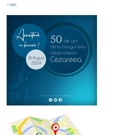
« iun.