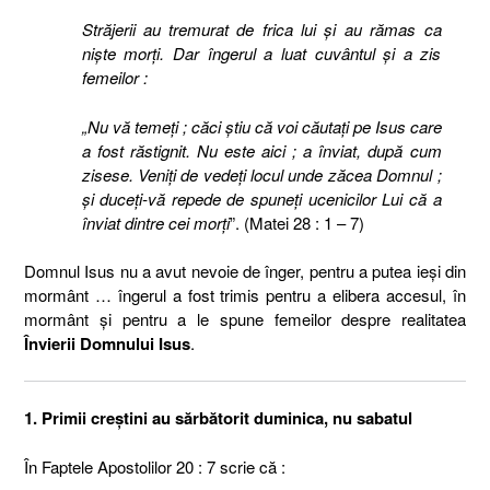
Străjerii au tremurat de frica lui şi au rămas ca
nişte morţi. Dar îngerul a luat cuvântul şi a zis
femeilor :
„Nu vă temeţi ; căci ştiu că voi căutaţi pe Isus care
a fost răstignit. Nu este aici ; a înviat, după cum
zisese. Veniţi de vedeţi locul unde zăcea Domnul ;
şi duceţi-vă repede de spuneţi ucenicilor Lui că a
înviat dintre cei morţi
”. (Matei 28 : 1 – 7)
Domnul Isus nu a avut nevoie de înger, pentru a putea ieşi din
mormânt … îngerul a fost trimis pentru a elibera accesul, în
mormânt şi pentru a le spune femeilor despre realitatea
Învierii Domnului Isus
.
1. Primii creştini au sărbătorit duminica, nu sabatul
În Faptele Apostolilor 20 : 7 scrie că :