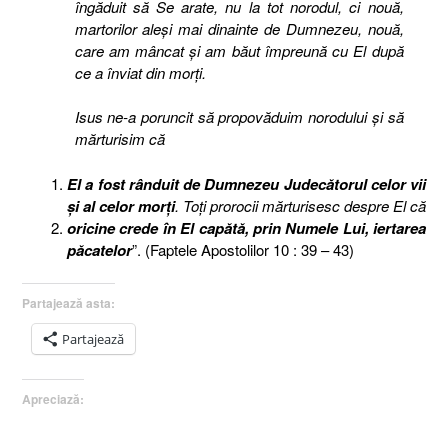
îngăduit să Se arate, nu la tot norodul, ci nouă,
martorilor aleşi mai dinainte de Dumnezeu, nouă,
care am mâncat şi am băut împreună cu El după
ce a înviat din morţi.
Isus ne-a poruncit să propovăduim norodului şi să
mărturisim că
El a fost rânduit de Dumnezeu Judecătorul celor vii
şi al celor morţi
. Toţi prorocii mărturisesc despre El că
oricine crede în El capătă, prin Numele Lui, iertarea
păcatelor
”. (Faptele Apostolilor 10 : 39 – 43)
Partajează asta:
Partajează
Apreciază: