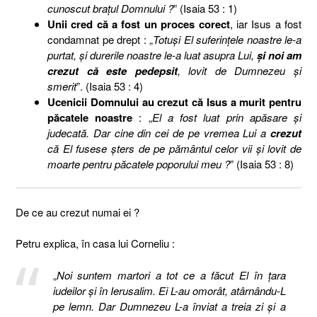
cunoscut braţul Domnului ?
” (Isaia 53 : 1)
Unii cred că a fost un proces corect
, iar Isus a fost
condamnat pe drept : „
Totuşi El suferinţele noastre le-a
purtat, şi durerile noastre le-a luat asupra Lui,
şi noi am
crezut că este pedepsit
, lovit de Dumnezeu şi
smerit
”. (Isaia 53 : 4)
Ucenicii Domnului au crezut că Isus a murit pentru
păcatele noastre
: „
El a fost luat prin apăsare şi
judecată. Dar cine din cei de pe vremea Lui a
crezut
că El fusese şters de pe pământul celor vii şi lovit de
moarte pentru păcatele poporului meu ?
” (Isaia 53 : 8)
De ce au crezut numai ei ?
Petru explica, în casa lui Corneliu :
„
Noi suntem martori a tot ce a făcut El în ţara
iudeilor şi în Ierusalim. Ei L-au omorât, atârnându-L
pe lemn. Dar Dumnezeu L-a înviat a treia zi şi a