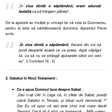
„
În
ziua dintâi a săptămânii, eram adunaţi
laolaltă
ca să frângem pâinea
”.
De la apostoli au învăţat şi urmaşii lor că voia lui Dumnezeu,
pentru ei este să sărbătorească duminica. Apostolul Pavel
scria :
„
În ziua dintâi a săptămânii
, fiecare din voi să
pună deoparte acasă ce va putea, după câştigul
lui, ca să nu se strângă ajutoarele când voi veni
eu
”. (I Corinteni 16 : 2)
2. Sabatul în Noul Testament :
Ce a spus Domnul Isus despre Sabat
:
„
Sau n-aţi citit în Lege că, în zilele de Sabat, preoţii
calcă Sabatul în Templu, şi totuşi sunt nevinovaţi ?”
Dar Eu vă spun că aici este Unul mai mare decât
Templul. Dacă aţi fi ştiut ce înseamnă : „Milă voiesc,