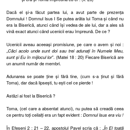
Dacă el şi-a făcut partea lui, a avut parte de prezenţa
Domnului ! Domnul Isus I Se putea arăta lui Toma şi când nu
era la Biserică, atunci când îşi vedea de ale lui, dar a ales să
vină exact atunci când ucenicii erau împreună. De ce ?
Ucenicii aveau aceeaşi promisiune, pe care o avem şi noi :
„
Căci acolo unde sunt doi sau trei adunaţi în Numele Meu,
sunt şi Eu în mijlocul lor
”. (Matei 18 : 20) Fiecare Biserică are
un anumit număr de membri.
Adunarea se poate ţine şi fără tine, (cum s-a ţinut şi fără
Toma), dar dacă lipseşti, tu eşti cel ce pierde !
Astăzi ai fost la Biserică ?
Toma, (cel care a absentat atunci), nu putea să creadă ceea
ce pentru toţi ceilalţi era un fapt evident :
Domnul Isus era viu !
În Efeseni 2 : 21 – 22, apostolul Pavel scria că : „
În El toată