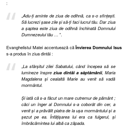
:
„
Adu-ţi aminte de ziua de odihnă, ca s-o sfinţeşti.
Să lucrezi şase zile şi să-ţi faci lucrul tău. Dar ziua
a şaptea este ziua de odihnă închinată Domnului
Dumnezeului tău
… ”.
Evanghelistul Matei accentuează că
Învierea Domnului Isus
s-a produs în ziua dintâi :
„
La sfârşitul zilei Sabatului, când începea să se
lumineze înspre
ziua dintâi a săptămânii
, Maria
Magdalena şi cealaltă Marie au venit să vadă
mormântul.
Şi iată că s-a făcut un mare cutremur de pământ ;
căci un înger al Domnului s-a coborât din cer, a
venit şi a prăvălit piatra de la uşa mormântului şi a
şezut pe ea. Înfăţişarea lui era ca fulgerul, şi
îmbrăcămintea lui albă ca zăpada.