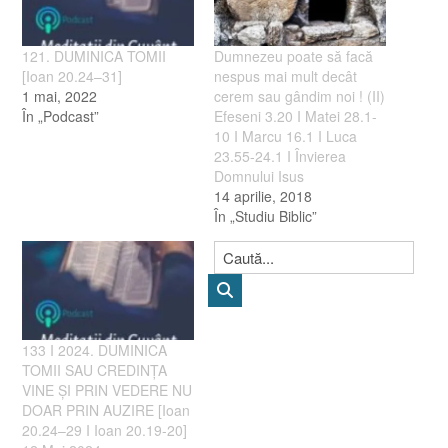
121. DUMINICA TOMII
Dumnezeu poate să facă
[Ioan 20.24–31]
nespus mai mult decât
1 mai, 2022
cerem sau gândim noi ! (II)
În „Podcast”
Efeseni 3.20 I Matei 28.1-
10 I Marcu 16.1 I Luca
23.55-24.1 I Învierea
Domnului Isus
14 aprilie, 2018
În „Studiu Biblic”
133 I 2024. DUMINICA
TOMII SAU CREDINȚA
VINE ȘI PRIN VEDERE NU
DOAR PRIN AUZIRE [Ioan
20.24–29 I Ioan 20.19-20]