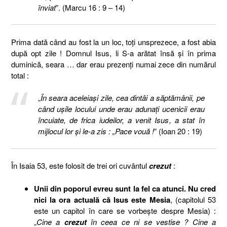
înviat
”. (Marcu 16 : 9 – 14)
Prima dată când au fost la un loc, toţi unsprezece, a fost abia
după opt zile ! Domnul Isus, li S-a arătat însă şi în prima
duminică, seara … dar erau prezenţi numai zece din numărul
total :
„
În seara aceleiaşi zile, cea dintâi a săptămânii, pe
când uşile locului unde erau adunaţi ucenicii erau
încuiate, de frica iudeilor, a venit Isus, a stat în
mijlocul lor şi le-a zis : „Pace vouă !
” (Ioan 20 : 19)
În Isaia 53, este folosit de trei ori cuvântul
crezut
:
Unii din poporul evreu sunt la fel ca atunci. Nu cred
nici la ora actuală că Isus este Mesia
, (capitolul 53
este un capitol în care se vorbeşte despre Mesia) :
„
Cine a
crezut
în ceea ce ni se vestise ? Cine a