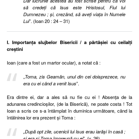
Dar lucrurile acestea au fost scrise pentru ca voi
să credeţi că Isus este Hristosul, Fiul lui
Dumnezeu ; şi, crezând, să aveţi viaţa în Numele
Lui
”. (Ioan 20 : 24 – 31)
I. Importanţa slujbelor Bisericii / a părtăşiei cu ceilalţi
creştini
Ioan (care a fost un martor ocular), a notat că :
„
Toma, zis Geamăn, unul din cei doisprezece, nu
era cu ei când a venit Isus
”.
Era dintre ei, dar a ales să nu fie cu ei ! Absenţa de la
adunarea credincioşilor, (de la Biserică), ne poate costa ! Tot
Ioan a scris ce s-a întâmplat în duminica următoare, când la
întâlnirea lor era prezent şi Toma :
„După opt zile, ucenicii lui Isus erau iarăşi în casă ;
şi era şi Toma împreună cu ei
”. (v. 26)