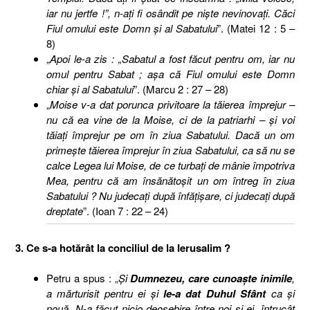
iar nu jertfe !”, n-aţi fi osândit pe nişte nevinovaţi. Căci
Fiul omului este Domn şi al Sabatului
”. (Matei 12 : 5 –
8)
„
Apoi le-a zis : „Sabatul a fost făcut pentru om, iar nu
omul pentru Sabat ; aşa că Fiul omului este Domn
chiar şi al Sabatului
”. (Marcu 2 : 27 – 28)
„
Moise v-a dat porunca privitoare la tăierea împrejur –
nu că ea vine de la Moise, ci de la patriarhi – şi voi
tăiaţi împrejur pe om în ziua Sabatului. Dacă un om
primeşte tăierea împrejur în ziua Sabatului, ca să nu se
calce Legea lui Moise, de ce turbaţi de mânie împotriva
Mea, pentru că am însănătoşit un om întreg în ziua
Sabatului ? Nu judecaţi după înfăţişare, ci judecaţi după
dreptate
”. (Ioan 7 : 22 – 24)
3. Ce s-a hotărât la conciliul de la Ierusalim ?
Petru a spus : „
Şi
Dumnezeu, care cunoaşte inimile
,
a mărturisit pentru ei şi
le-a dat Duhul Sfânt
ca şi
nouă. N-a făcut nicio deosebire între noi şi ei, întrucât