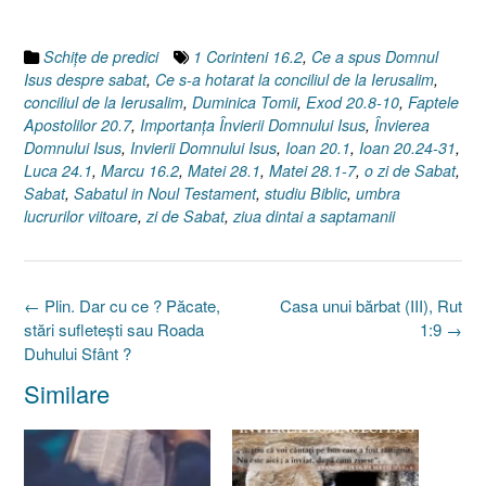
Schiţe de predici
1 Corinteni 16.2
,
Ce a spus Domnul
Isus despre sabat
,
Ce s-a hotarat la conciliul de la Ierusalim
,
conciliul de la Ierusalim
,
Duminica Tomii
,
Exod 20.8-10
,
Faptele
Apostolilor 20.7
,
Importanţa Învierii Domnului Isus
,
Învierea
Domnului Isus
,
Invierii Domnului Isus
,
Ioan 20.1
,
Ioan 20.24-31
,
Luca 24.1
,
Marcu 16.2
,
Matei 28.1
,
Matei 28.1-7
,
o zi de Sabat
,
Sabat
,
Sabatul in Noul Testament
,
studiu Biblic
,
umbra
lucrurilor viitoare
,
zi de Sabat
,
ziua dintai a saptamanii
Post
←
Plin. Dar cu ce ? Păcate,
Casa unui bărbat (III), Rut
navigation
stări sufleteşti sau Roada
1:9
→
Duhului Sfânt ?
Similare