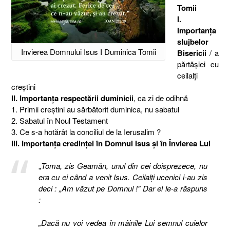
Tomii
I.
Importanţa
slujbelor
Invierea Domnului Isus I Duminica Tomii
Bisericii
/ a
părtăşiei cu
ceilalţi
creştini
II. Importanţa respectării duminicii
, ca zi de odihnă
1. Primii creştini au sărbătorit duminica, nu sabatul
2. Sabatul în Noul Testament
3. Ce s-a hotărât la conciliul de la Ierusalim ?
III. Importanţa credinţei în Domnul Isus şi în Învierea Lui
„
Toma, zis Geamăn, unul din cei doisprezece, nu
era cu ei când a venit Isus. Ceilalţi ucenici i-au zis
deci : „Am văzut pe Domnul !” Dar el le-a răspuns
:
„Dacă nu voi vedea în mâinile Lui semnul cuielor