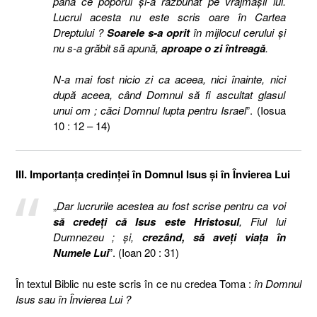
până ce poporul şi-a răzbunat pe vrăjmaşii lui.
Lucrul acesta nu este scris oare în Cartea
Dreptului ?
Soarele s-a oprit
în mijlocul cerului şi
nu s-a grăbit să apună,
aproape o zi întreagă
.
N-a mai fost nicio zi ca aceea, nici înainte, nici
după aceea, când Domnul să fi ascultat glasul
unui om ; căci Domnul lupta pentru Israel
”. (Iosua
10 : 12 – 14)
III. Importanţa credinţei în Domnul Isus şi în Învierea Lui
„
Dar lucrurile acestea au fost scrise pentru ca voi
să credeţi că Isus este Hristosul
, Fiul lui
Dumnezeu ; şi,
crezând, să aveţi viaţa în
Numele Lui
”. (Ioan 20 : 31)
În textul Biblic nu este scris în ce nu credea Toma :
în Domnul
Isus sau în Învierea Lui ?