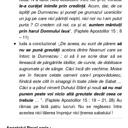
le-a curăţat inimile prin credinţă
. Acum, dar, de ce
ispitiţi pe Dumnezeu şi puneţi pe grumazul ucenicilor
un jug pe care nici părinţii noştri, nici noi nu l-am putut
purta ? Ci credem că noi, ca şi ei,
suntem mântuiţi
prin harul Domnului Isus
”. (Faptele Apostolilor 15 : 8
– 11)
Iuda a concluzionat :„
De aceea, eu sunt de părere
să
nu se pună greutăţi
acelora dintre Neamuri care se
întorc la Dumnezeu ; ci să li se scrie doar să se
ferească de pângăririle idolilor, de curvie, de dobitoace
sugrumate şi de sânge. Căci încă din vechime, Moise
are în fiecare cetate oameni care-l propovăduiesc,
fiindcă este citit în sinagogi în toate zilele de Sabat …
Căci s-a părut nimerit Duhului Sfânt şi nouă
să nu mai
punem peste voi nicio altă greutate decât ceea ce
trebuie
… ”. (Faptele Apostolilor 15 : 19 – 21, 28) Au
rămas pe listă patru lucruri. Nu se regăsesc între
acestea nici tăierea împrejur nici ţinerea sabatului !
Apostolul Pavel scria :