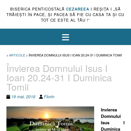
BISERICA PENTICOSTALĂ
CEZAREEA
I REŞIŢA I „SĂ
TRĂIEŞTI ÎN PACE, ŞI PACEA SĂ FIE CU CASA TA ŞI CU
TOT CE ESTE AL TĂU !”
>
ARTICOLE
>
ÎNVIEREA DOMNULUI ISUS I IOAN 20.24-31 I DUMINICA TOMII
Învierea Domnului Isus I
Ioan 20.24-31 I Duminica
Tomii
19 mai, 2016
Florin
Invierea
Domnului
Isus I
Duminica