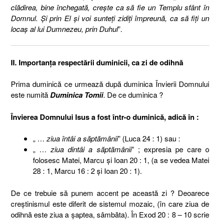
clădirea, bine închegată, creşte ca să fie un Templu sfânt în
Domnul. Şi prin El şi voi sunteţi zidiţi împreună, ca să fiţi un
locaş al lui Dumnezeu, prin Duhul
”.
II. Importanţa respectării duminicii, ca zi de odihnă
Prima duminică ce urmează după duminica Învierii Domnului
este numită
Duminica Tomii
. De ce duminica ?
Învierea Domnului Isus
a fost într-o duminică, adică în :
„ …
ziua întâi a săptămânii
” (Luca 24 : 1) sau :
„ …
ziua dintâi a săptămânii
” ; expresia pe care o
folosesc Matei, Marcu şi Ioan 20 : 1, (a se vedea Matei
28 : 1, Marcu 16 : 2 şi Ioan 20 : 1).
De ce trebuie să punem accent pe această zi ? Deoarece
creştinismul este diferit de sistemul mozaic, (în care ziua de
odihnă este ziua a şaptea, sâmbăta). În Exod 20 : 8 – 10 scrie