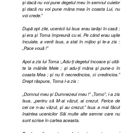
şi dacă nu voi pune degetul meu în semnul cuielor
şi dacă nu voi pune mâna mea în coasta Lui, nu
voi crede.”
După opt zile, ucenicii lui Isus erau iarăşi în casă ;
şi era şi Toma împreună cu ei. Pe când erau uşile
încuiate, a venit Isus, a stat în mijloc şi le-a zis :
„Pace vouă !”
Apoi a zis lui Toma :
„Adu-ţi degetul încoace şi uită-
te la mâinile Mele ; şi adu-ţi mâna şi pune-o în
coasta Mea ; şi nu fi necredincios, ci credincios.”
Drept răspuns, Toma I-a zis :
„Domnul meu şi Dumnezeul meu !” „Tomo”, i-a zis
Isus, „pentru că M-ai văzut, ai crezut. Ferice de
cei ce n-au văzut, şi au crezut.” Isus a mai făcut
înaintea ucenicilor Săi multe alte semne care nu
sunt scrise în cartea aceasta.