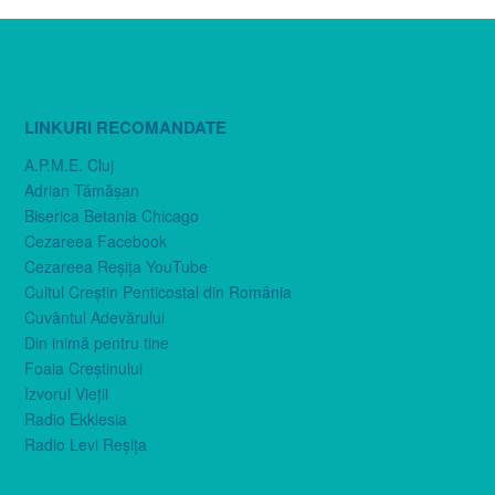
LINKURI RECOMANDATE
A.P.M.E. Cluj
Adrian Tămăşan
Biserica Betania Chicago
Cezareea Facebook
Cezareea Reşiţa YouTube
Cultul Creştin Penticostal din România
Cuvântul Adevărului
Din inimă pentru tine
Foaia Creştinului
Izvorul Vieţii
Radio Ekklesia
Radio Levi Reşiţa