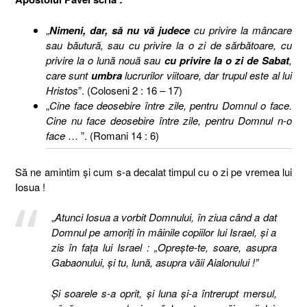
„
Nimeni, dar, să nu vă judece
cu privire la mâncare
sau băutură, sau cu privire la o zi de sărbătoare, cu
privire la o lună nouă sau
cu privire la o zi de Sabat
,
care sunt
umbra
lucrurilor viitoare, dar trupul este al lui
Hristos
”. (Coloseni 2 : 16 – 17)
„
Cine face deosebire între zile, pentru Domnul o face.
Cine nu face deosebire între zile, pentru Domnul n-o
face
… ”. (Romani 14 : 6)
Să ne amintim şi cum s-a decalat timpul cu o zi pe vremea lui
Iosua !
„
Atunci Iosua a vorbit Domnului, în ziua când a dat
Domnul pe amoriţi în mâinile copiilor lui Israel, şi a
zis în faţa lui Israel : „Opreşte-te, soare, asupra
Gabaonului, şi tu, lună, asupra văii Aialonului !”
Şi soarele s-a oprit, şi luna şi-a întrerupt mersul,