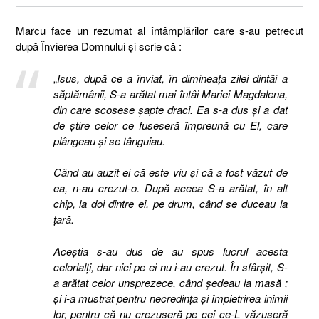
Marcu face un rezumat al întâmplărilor care s-au petrecut
după Învierea Domnului şi scrie că :
„
Isus, după ce a înviat, în dimineaţa zilei dintâi a
săptămânii, S-a arătat mai întâi Mariei Magdalena,
din care scosese şapte draci. Ea s-a dus şi a dat
de ştire celor ce fuseseră împreună cu El, care
plângeau şi se tânguiau.
Când au auzit ei că este viu şi că a fost văzut de
ea, n-au crezut-o. După aceea S-a arătat, în alt
chip, la doi dintre ei, pe drum, când se duceau la
ţară.
Aceştia s-au dus de au spus lucrul acesta
celorlalţi, dar nici pe ei nu i-au crezut. În sfârşit, S-
a arătat celor unsprezece, când şedeau la masă ;
şi i-a mustrat pentru necredinţa şi împietrirea inimii
lor, pentru că nu crezuseră pe cei ce-L văzuseră