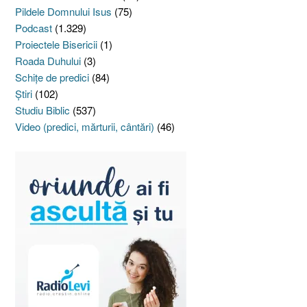
Pildele Domnului Isus
(75)
Podcast
(1.329)
Proiectele Bisericii
(1)
Roada Duhului
(3)
Schiţe de predici
(84)
Ştiri
(102)
Studiu Biblic
(537)
Video (predici, mărturii, cântări)
(46)