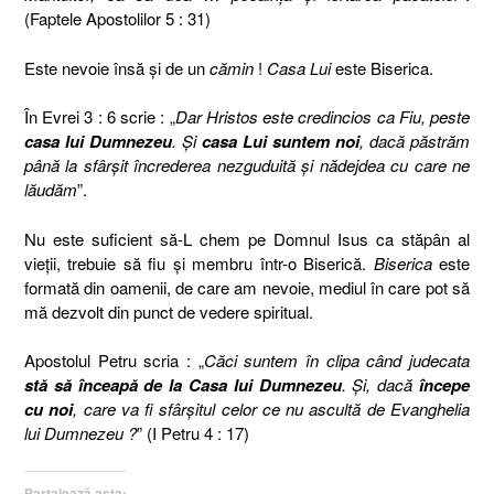
(Faptele Apostolilor 5 : 31)
Este nevoie însă şi de un
cămin
!
Casa Lui
este Biserica.
În Evrei 3 : 6 scrie : „
Dar Hristos este credincios ca Fiu, peste
casa lui Dumnezeu
. Şi
casa Lui suntem noi
, dacă păstrăm
până la sfârşit încrederea nezguduită şi nădejdea cu care ne
lăudăm
”.
Nu este suficient să-L chem pe Domnul Isus ca stăpân al
vieţii, trebuie să fiu şi membru într-o Biserică.
Biserica
este
formată din oamenii, de care am nevoie, mediul în care pot să
mă dezvolt din punct de vedere spiritual.
Apostolul Petru scria : „
Căci suntem în clipa când judecata
stă să înceapă de la Casa lui Dumnezeu
. Şi, dacă
începe
cu noi
, care va fi sfârşitul celor ce nu ascultă de Evanghelia
lui Dumnezeu ?
” (I Petru 4 : 17)
Partajează asta: