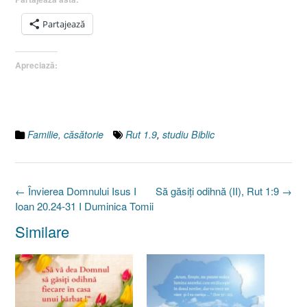
Partajează
Apreciază:
Familie, căsătorie
Rut 1.9
,
studiu Biblic
Post
←
Învierea Domnului Isus I
Să găsiţi odihnă (II), Rut 1:9
→
navigation
Ioan 20.24-31 I Duminica Tomii
Similare