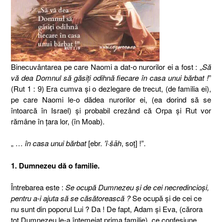
Binecuvântarea pe care Naomi a dat-o nurorilor ei a fost : „
Să
vă dea Domnul să găsiţi odihnă fiecare în casa unui bărbat !
”
(Rut 1 : 9) Era cumva şi o dezlegare de trecut, (de familia ei),
pe care Naomi le-o dădea nurorilor ei, (ea dorind să se
întoarcă în Israel) şi probabil crezând că Orpa şi Rut vor
rămâne în ţara lor, (în Moab).
„ …
în casa unui bărbat
[ebr.
’î·šāh
, soţ] !”.
1. Dumnezeu dă o familie.
Întrebarea este :
Se ocupă Dumnezeu şi de cei necredincioşi,
pentru a-i ajuta să se căsătorească ?
Se ocupă şi de cei ce
nu sunt din poporul Lui ? Da ! De fapt, Adam şi Eva, (cărora
tot Dumnezeu le-a întemeiat prima familie), ce confesiune