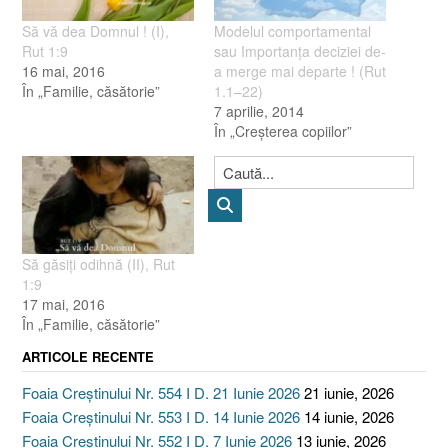
Să vă dea Domnul ! (I),
Modelul comportamental
Rut 1:9
sau Importanţa deciziei de-
16 mai, 2016
a merge mai departe ! (Rut
În „Familie, căsătorie”
1.1–22)
7 aprilie, 2014
În „Creşterea copiilor”
Să găsiţi odihnă (II), Rut
1:9
17 mai, 2016
În „Familie, căsătorie”
ARTICOLE RECENTE
Foaia Creștinului Nr. 554 I D. 21 Iunie 2026
21 iunie, 2026
Foaia Creștinului Nr. 553 I D. 14 Iunie 2026
14 iunie, 2026
Foaia Creștinului Nr. 552 I D. 7 Iunie 2026
13 iunie, 2026