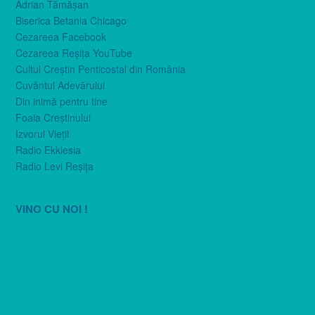
Adrian Tămăşan
Biserica Betania Chicago
Cezareea Facebook
Cezareea Reşiţa YouTube
Cultul Creştin Penticostal din România
Cuvântul Adevărului
Din inimă pentru tine
Foaia Creştinului
Izvorul Vieţii
Radio Ekklesia
Radio Levi Reşiţa
VINO CU NOI !