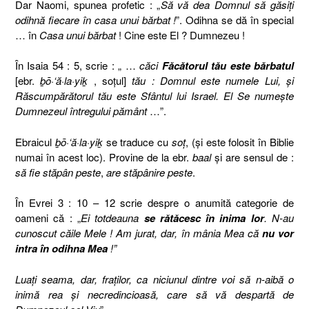
Dar Naomi, spunea profetic : „
Să vă dea Domnul să găsiţi
odihnă fiecare în casa unui bărbat !
”. Odihna se dă în special
… în
Casa unui bărbat
! Cine este El ? Dumnezeu !
În Isaia 54 : 5, scrie : „ …
căci
Făcătorul tău este bărbatul
[ebr.
ḇō·‘ă·la·yiḵ
, soţul]
tău : Domnul este numele Lui, şi
Răscumpărătorul tău este Sfântul lui Israel. El Se numeşte
Dumnezeul întregului pământ
…”.
Ebraicul
ḇō·‘ă·la·yiḵ
se traduce cu
soţ
, (şi este folosit în Biblie
numai în acest loc). Provine de la ebr.
baal
şi are sensul de :
să fie stăpân peste
,
are stăpânire peste
.
În Evrei 3 : 10 – 12 scrie despre o anumită categorie de
oameni că : „
Ei totdeauna
se rătăcesc în inima lor
. N-au
cunoscut căile Mele ! Am jurat, dar, în mânia Mea că
nu vor
intra în odihna Mea
!”
Luaţi seama, dar, fraţilor, ca niciunul dintre voi să n-aibă o
inimă rea şi necredincioasă, care să vă despartă de