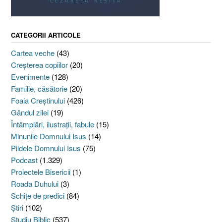
CATEGORII ARTICOLE
Cartea veche
(43)
Creşterea copiilor
(20)
Evenimente
(128)
Familie, căsătorie
(20)
Foaia Creştinului
(426)
Gândul zilei
(19)
Întâmplări, ilustraţii, fabule
(15)
Minunile Domnului Isus
(14)
Pildele Domnului Isus
(75)
Podcast
(1.329)
Proiectele Bisericii
(1)
Roada Duhului
(3)
Schiţe de predici
(84)
Ştiri
(102)
Studiu Biblic
(537)