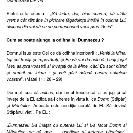
Dumnezeul cel Viu
”.
Sfatul este acesta : „
Să luăm, dar, bine seama, că atâta
vreme cât rămâne în picioare făgăduinţa intrării în odihna Lui,
niciunul din voi să nu se pomenească venit prea târziu
”.
Cum se poate ajunge la odihna lui Dumnezeu ?
Domnul Isus este Cel ce dă odihna interioară : „
Veniţi la Mine,
toţi cei trudiţi şi împovăraţi, şi Eu vă voi da odihnă. Luaţi jugul
Meu asupra voastră şi învăţaţi de la Mine, căci Eu sunt blând
şi smerit cu inima ; şi veţi găsi odihnă pentru sufletele
voastre
”. (Matei 11 : 28 – 29)
Domnul Isus dă
odihna
, dar omul trebuie să ia un jug şi să
înveţe de la El, adică să-l cheme în viaţa lui ca
Domn
[Stăpân]
şi
Mântuitor
. Aceasta este condiţia cerută de El. Să devină
Stăpânul vieţii. Pe EL :
„
Dumnezeu L-a înălţat cu puterea Lui şi L-a făcut Domn şi
Mântuitor, ca să dea … pocăinţa şi iertarea păcatelor
”.