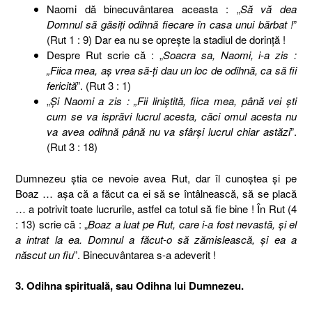
Naomi dă binecuvântarea aceasta : „
Să vă dea
Domnul să găsiţi odihnă fiecare în casa unui bărbat !
”
(Rut 1 : 9) Dar ea nu se opreşte la stadiul de dorinţă !
Despre Rut scrie că : „
Soacra sa, Naomi, i-a zis :
„Fiica mea, aş vrea să-ţi dau un loc de odihnă, ca să fii
fericită
”. (Rut 3 : 1)
„
Şi Naomi a zis : „Fii liniştită, fiica mea, până vei şti
cum se va isprăvi lucrul acesta, căci omul acesta nu
va avea odihnă până nu va sfârşi lucrul chiar astăzi
”.
(Rut 3 : 18)
Dumnezeu ştia ce nevoie avea Rut, dar îl cunoştea şi pe
Boaz … aşa că a făcut ca ei să se întâlnească, să se placă
… a potrivit toate lucrurile, astfel ca totul să fie bine ! În Rut (4
: 13) scrie că : „
Boaz a luat pe Rut, care i-a fost nevastă, şi el
a intrat la ea. Domnul a făcut-o să zămislească, şi ea a
născut un fiu
”. Binecuvântarea s-a adeverit !
3. Odihna spirituală, sau Odihna lui Dumnezeu.