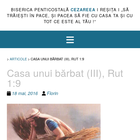
BISERICA PENTICOSTALĂ
CEZAREEA
I REŞIŢA I „SĂ
TRĂIEŞTI ÎN PACE, ŞI PACEA SĂ FIE CU CASA TA ŞI CU
TOT CE ESTE AL TĂU !”
>
ARTICOLE
>
CASA UNUI BĂRBAT (III), RUT 1:9
Casa unui bărbat (III), Rut
1:9
18 mai, 2016
Florin