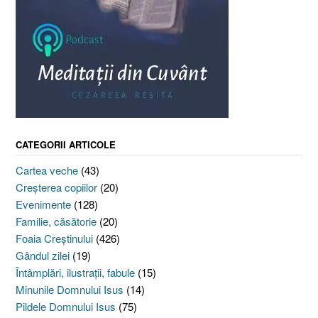
CATEGORII ARTICOLE
Cartea veche
(43)
Creşterea copiilor
(20)
Evenimente
(128)
Familie, căsătorie
(20)
Foaia Creştinului
(426)
Gândul zilei
(19)
Întâmplări, ilustraţii, fabule
(15)
Minunile Domnului Isus
(14)
Pildele Domnului Isus
(75)