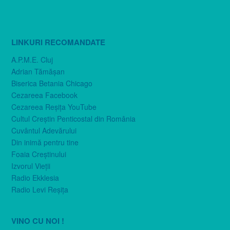
LINKURI RECOMANDATE
A.P.M.E. Cluj
Adrian Tămăşan
Biserica Betania Chicago
Cezareea Facebook
Cezareea Reşiţa YouTube
Cultul Creştin Penticostal din România
Cuvântul Adevărului
Din inimă pentru tine
Foaia Creştinului
Izvorul Vieţii
Radio Ekklesia
Radio Levi Reşiţa
VINO CU NOI !