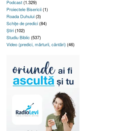
Podcast
(1.329)
Proiectele Bisericii
(1)
Roada Duhului
(3)
Schiţe de predici
(84)
Ştiri
(102)
Studiu Biblic
(537)
Video (predici, mărturii, cântări)
(46)