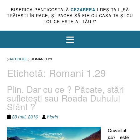
BISERICA PENTICOSTALĂ
CEZAREEA
I REŞIŢA I „SĂ
TRĂIEŞTI ÎN PACE, ŞI PACEA SĂ FIE CU CASA TA ŞI CU
TOT CE ESTE AL TĂU !”
>
ARTICOLE
>
ROMANI 1.29
Etichetă:
Romani 1.29
Plin. Dar cu ce ? Păcate, stări
sufleteşti sau Roada Duhului
Sfânt ?
23 mai, 2016
Florin
Cuvântul
plin
este