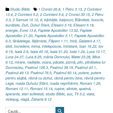
Roada
Duhului
Studiu Biblic
1 Cronici 26.8
,
1 Petru 3.13
,
2 Corinteni
Sfânt
13.4
,
2 Corinteni 5.2
,
2 Corinteni 5.6
,
2 Cronici 30.15
,
2 Petru
?”
3.3
,
2 Samuel 10.12
,
8
,
bărbăţie
,
batjocuri
,
Blândeţe
,
bucurie
,
bunătate
,
Duh
,
Duhul Sfant
,
Efeseni 3.19
,
Efeseni 5.18
,
energie
,
Evrei 13.6
,
Faptele Apostolilor 13.52
,
Faptele
Apostolilor 21.20
,
Faptele Apostolilor 5.17
,
Faptele Apostolilor
6.3
,
fărădelege
,
făţărnicie
,
Filipeni 1.11
,
frică
,
Galateni 4.17
,
idoli
,
încredere
,
inima
,
intelepciune
,
întristare
,
Ioan 16.22
,
Iov
6.19
,
Isaia 2.6
,
Isaia 45.16
,
Isaia 51.20
,
Iuda 1.24
,
Luca 10.17
,
Luca 24.37
,
Luca 8.25
,
mânia Domnului
,
Matei 23.28
,
Mica
6.12
,
mirare
,
nadejde
,
ocara
,
păcate
,
pizmă
,
plin
,
plinătatea lui
Dumnezeu
,
Psalmul 126.3
,
Psalmul 38.19
,
Psalmul 43.1
,
Psalmul 49.13
,
Psalmul 76.5
,
Psalmul 92.14
,
putere
,
putere
pentru slujbă
,
râvnă cu duhul
,
râvnă pentru bine
,
râvnă pentru
Lege
,
roada Duhului Sfânt
,
roada neprihănirii
,
Romani 1.29
,
Romani 12.11
,
Romani 15.14
,
ruşine
,
silnicie
,
spaimă
,
speranta
,
stari sufletesti
,
studiu Biblic
,
suc
,
Tit 3.2
,
viata
,
vicleşug
,
vlagă
,
Zaharia 9.12