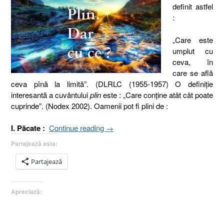
definit astfel
:
„Care este
umplut cu
ceva, în
care se află
ceva pînă la limită”. (DLRLC (1955-1957) O definiţie
interesantă a cuvântului
plin
este : „Care conține atât cât poate
cuprinde”. (Nodex 2002). Oamenii pot fi plini de :
„Plin.
I. Păcate :
Continue reading
→
Dar
Partajează asta:
cu
ce
Partajează
?
Păcate,
Apreciază:
stări
sufleteşti
sau