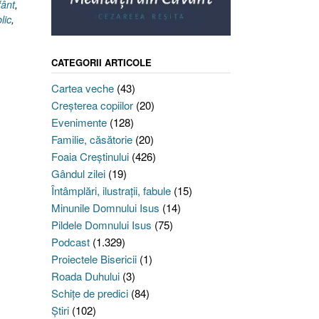
fânt
,
lic
,
CATEGORII ARTICOLE
Cartea veche
(43)
Creşterea copiilor
(20)
Evenimente
(128)
Familie, căsătorie
(20)
Foaia Creştinului
(426)
Gândul zilei
(19)
Întâmplări, ilustraţii, fabule
(15)
Minunile Domnului Isus
(14)
Pildele Domnului Isus
(75)
Podcast
(1.329)
Proiectele Bisericii
(1)
Roada Duhului
(3)
Schiţe de predici
(84)
Ştiri
(102)