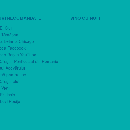
URI RECOMANDATE
VINO CU NOI !
E. Cluj
n Tămăşan
ca Betania Chicago
eea Facebook
eea Reşiţa YouTube
 Creştin Penticostal din România
ul Adevărului
imă pentru tine
Creştinului
 Vieţii
Ekklesia
Levi Reşiţa