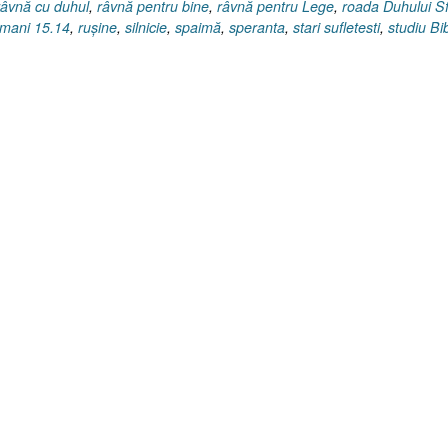
râvnă cu duhul
,
râvnă pentru bine
,
râvnă pentru Lege
,
roada Duhului S
mani 15.14
,
ruşine
,
silnicie
,
spaimă
,
speranta
,
stari sufletesti
,
studiu Bib