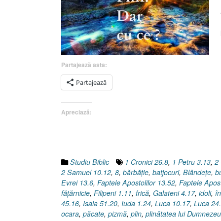
Partajează asta:
Partajează
Apreciază:
Studiu Biblic
1 Cronici 26.8
,
1 Petru 3.13
,
2 
2 Samuel 10.12
,
8
,
bărbăţie
,
batjocuri
,
Blândeţe
,
b
Evrei 13.6
,
Faptele Apostolilor 13.52
,
Faptele Apost
făţărnicie
,
Filipeni 1.11
,
frică
,
Galateni 4.17
,
idoli
,
î
45.16
,
Isaia 51.20
,
Iuda 1.24
,
Luca 10.17
,
Luca 24
ocara
,
păcate
,
pizmă
,
plin
,
plinătatea lui Dumnezeu