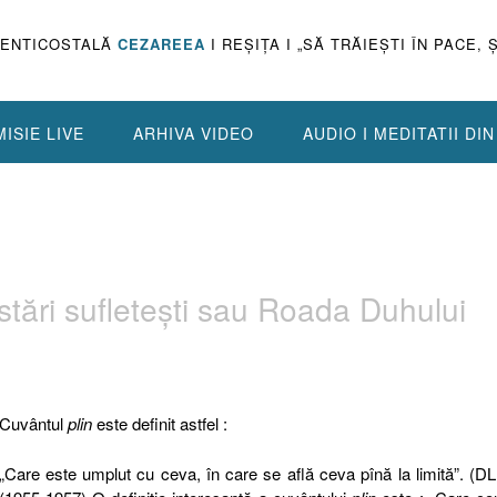
PENTICOSTALĂ
CEZAREEA
I REŞIŢA I „SĂ TRĂIEŞTI ÎN PACE, 
ISIE LIVE
ARHIVA VIDEO
AUDIO I MEDITATII DI
stări sufleteşti sau Roada Duhului
Cuvântul
plin
este definit astfel :
„Care este umplut cu ceva, în care se află ceva pînă la limită”. (