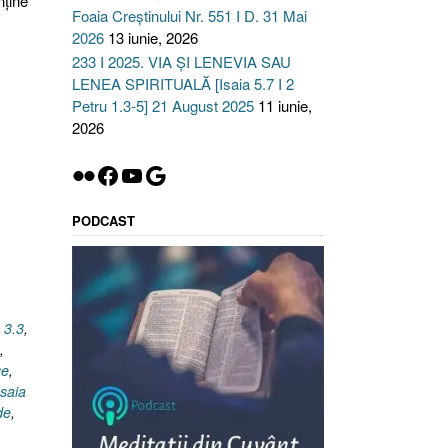
nține
Foaia Creștinului Nr. 551 I D. 31 Mai
2026
13 iunie, 2026
233 I 2025. VIA ȘI LENEVIA SAU
LENEA SPIRITUALĂ [Isaia 5.7 I 2
Petru 1.3-5] 21 August 2025
11 iunie,
2026
Flickr
Facebook
YouTube
Google
PODCAST
 3.3
,
,
ge
,
Isaia
de
,