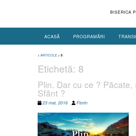
Skip
to
BISERICA 
content
ACASĂ
PROGRAMĂRI
TRANSM
>
ARTICOLE
>
8
Etichetă:
8
Plin. Dar cu ce ? Păcate, 
Sfânt ?
23 mai, 2016
Florin