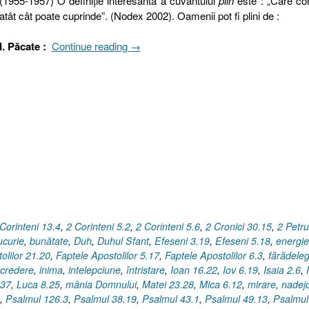
(1955-1957) O definiţie interesantă a cuvântului
plin
este : „Care co
atât cât poate cuprinde”. (Nodex 2002). Oamenii pot fi plini de :
„Plin.
I. Păcate :
Continue reading
→
Dar
cu
ce
?
Păcate,
stări
sufleteşti
sau
Roada
Duhului
Sfânt
Corinteni 13.4
,
2 Corinteni 5.2
,
2 Corinteni 5.6
,
2 Cronici 30.15
,
2 Petru
?”
ucurie
,
bunătate
,
Duh
,
Duhul Sfant
,
Efeseni 3.19
,
Efeseni 5.18
,
energie
olilor 21.20
,
Faptele Apostolilor 5.17
,
Faptele Apostolilor 6.3
,
fărădele
ncredere
,
inima
,
intelepciune
,
întristare
,
Ioan 16.22
,
Iov 6.19
,
Isaia 2.6
,
.37
,
Luca 8.25
,
mânia Domnului
,
Matei 23.28
,
Mica 6.12
,
mirare
,
nadej
,
Psalmul 126.3
,
Psalmul 38.19
,
Psalmul 43.1
,
Psalmul 49.13
,
Psalmul