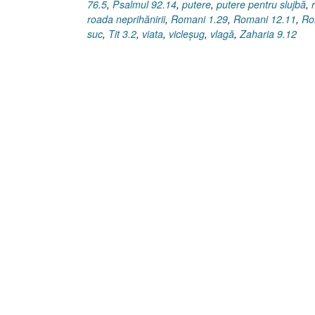
76.5
,
Psalmul 92.14
,
putere
,
putere pentru slujbă
,
roada neprihănirii
,
Romani 1.29
,
Romani 12.11
,
Ro
suc
,
Tit 3.2
,
viata
,
vicleşug
,
vlagă
,
Zaharia 9.12