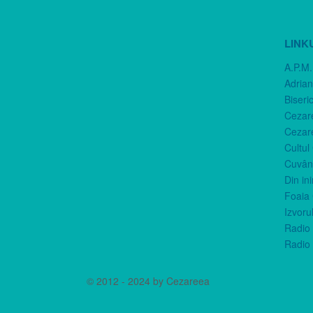
LINK
A.P.M.
Adria
Biseri
Cezar
Cezar
Cultul
Cuvânt
Din in
Foaia 
Izvorul
Radio 
Radio 
© 2012 - 2024 by Cezareea