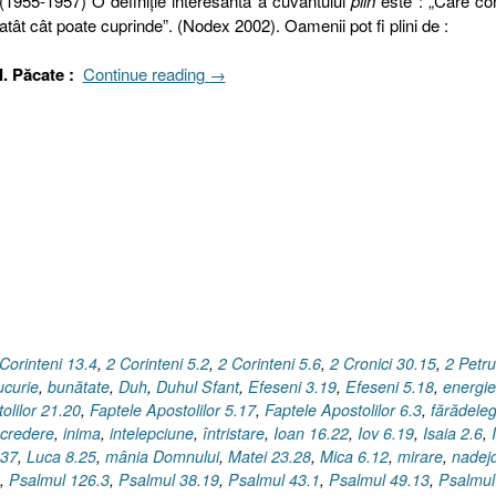
(1955-1957) O definiţie interesantă a cuvântului
plin
este : „Care co
atât cât poate cuprinde”. (Nodex 2002). Oamenii pot fi plini de :
„Plin.
I. Păcate :
Continue reading
→
Dar
cu
ce
?
Păcate,
stări
sufleteşti
sau
Roada
Duhului
Sfânt
Corinteni 13.4
,
2 Corinteni 5.2
,
2 Corinteni 5.6
,
2 Cronici 30.15
,
2 Petru
?”
ucurie
,
bunătate
,
Duh
,
Duhul Sfant
,
Efeseni 3.19
,
Efeseni 5.18
,
energie
olilor 21.20
,
Faptele Apostolilor 5.17
,
Faptele Apostolilor 6.3
,
fărădele
ncredere
,
inima
,
intelepciune
,
întristare
,
Ioan 16.22
,
Iov 6.19
,
Isaia 2.6
,
.37
,
Luca 8.25
,
mânia Domnului
,
Matei 23.28
,
Mica 6.12
,
mirare
,
nadej
,
Psalmul 126.3
,
Psalmul 38.19
,
Psalmul 43.1
,
Psalmul 49.13
,
Psalmul