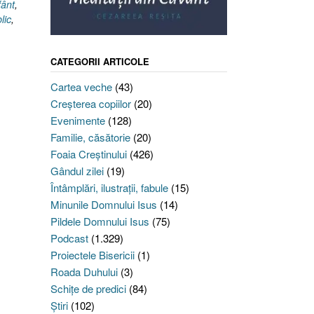
fânt
,
lic
,
CATEGORII ARTICOLE
Cartea veche
(43)
Creşterea copiilor
(20)
Evenimente
(128)
Familie, căsătorie
(20)
Foaia Creştinului
(426)
Gândul zilei
(19)
Întâmplări, ilustraţii, fabule
(15)
Minunile Domnului Isus
(14)
Pildele Domnului Isus
(75)
Podcast
(1.329)
Proiectele Bisericii
(1)
Roada Duhului
(3)
Schiţe de predici
(84)
Ştiri
(102)