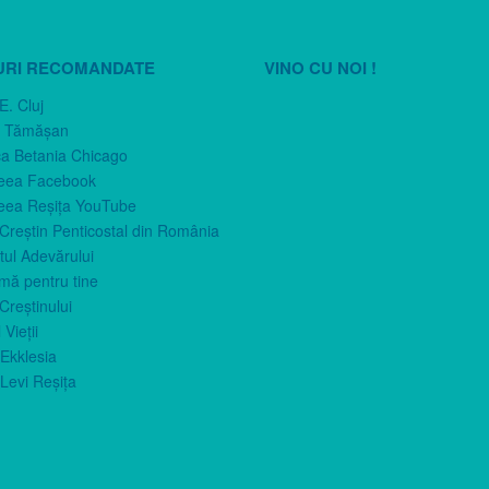
URI RECOMANDATE
VINO CU NOI !
E. Cluj
n Tămăşan
ca Betania Chicago
eea Facebook
eea Reşiţa YouTube
 Creştin Penticostal din România
ul Adevărului
imă pentru tine
Creştinului
 Vieţii
Ekklesia
Levi Reşiţa