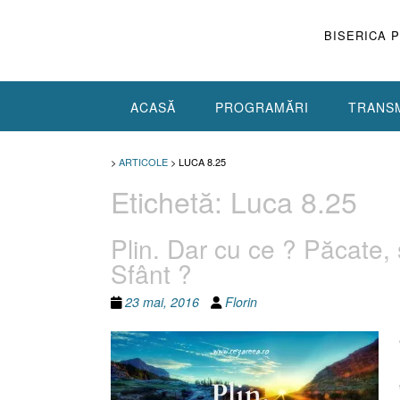
Skip
to
BISERICA 
content
ACASĂ
PROGRAMĂRI
TRANSM
>
ARTICOLE
>
LUCA 8.25
Etichetă:
Luca 8.25
Plin. Dar cu ce ? Păcate, 
Sfânt ?
23 mai, 2016
Florin