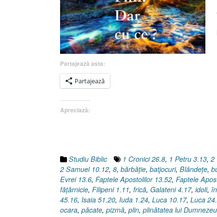
Partajează asta:
Partajează
Apreciază:
Studiu Biblic
1 Cronici 26.8
,
1 Petru 3.13
,
2 
2 Samuel 10.12
,
8
,
bărbăţie
,
batjocuri
,
Blândeţe
,
b
Evrei 13.6
,
Faptele Apostolilor 13.52
,
Faptele Apost
făţărnicie
,
Filipeni 1.11
,
frică
,
Galateni 4.17
,
idoli
,
î
45.16
,
Isaia 51.20
,
Iuda 1.24
,
Luca 10.17
,
Luca 24
ocara
,
păcate
,
pizmă
,
plin
,
plinătatea lui Dumnezeu