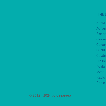
LINK
A.P.M.
Adria
Biseri
Cezar
Cezar
Cultul
Cuvânt
Din in
Foaia 
Izvorul
Radio 
Radio 
© 2012 - 2024 by Cezareea