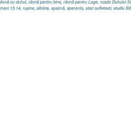
râvnă cu duhul
,
râvnă pentru bine
,
râvnă pentru Lege
,
roada Duhului S
mani 15.14
,
ruşine
,
silnicie
,
spaimă
,
speranta
,
stari sufletesti
,
studiu Bib