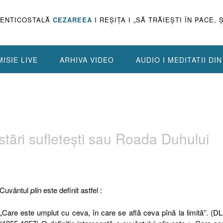
PENTICOSTALĂ
CEZAREEA
I REŞIŢA I „SĂ TRĂIEŞTI ÎN PACE, 
ISIE LIVE
ARHIVA VIDEO
AUDIO I MEDITATII DI
stări sufleteşti sau Roada Duhului
Cuvântul
plin
este definit astfel :
„Care este umplut cu ceva, în care se află ceva pînă la limită”. (