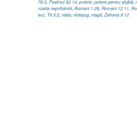
76.5
,
Psalmul 92.14
,
putere
,
putere pentru slujbă
,
roada neprihănirii
,
Romani 1.29
,
Romani 12.11
,
Ro
suc
,
Tit 3.2
,
viata
,
vicleşug
,
vlagă
,
Zaharia 9.12