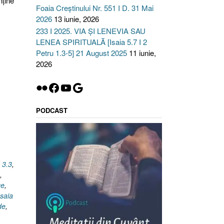
nține
Foaia Creștinului Nr. 551 I D. 31 Mai
2026
13 iunie, 2026
233 I 2025. VIA ȘI LENEVIA SAU
LENEA SPIRITUALĂ [Isaia 5.7 I 2
Petru 1.3-5] 21 August 2025
11 iunie,
2026
Flickr
Facebook
YouTube
Google
PODCAST
 3.3
,
,
ge
,
Isaia
de
,