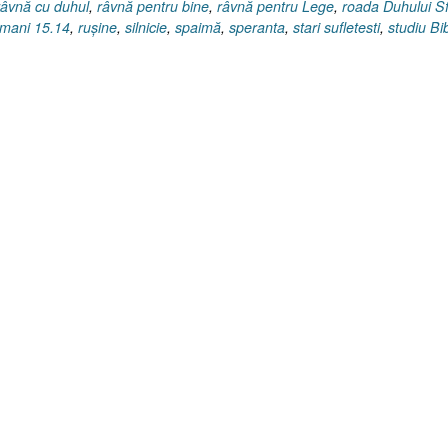
râvnă cu duhul
,
râvnă pentru bine
,
râvnă pentru Lege
,
roada Duhului S
mani 15.14
,
ruşine
,
silnicie
,
spaimă
,
speranta
,
stari sufletesti
,
studiu Bib