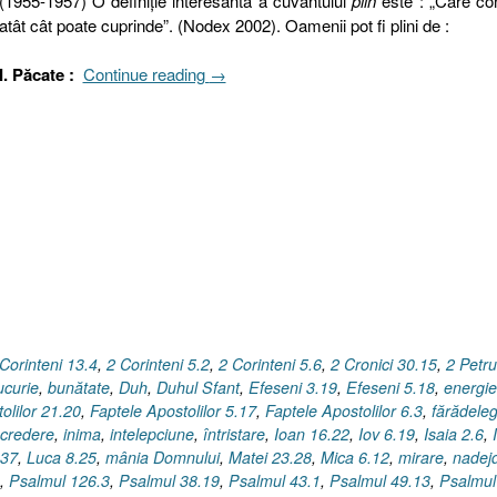
(1955-1957) O definiţie interesantă a cuvântului
plin
este : „Care co
atât cât poate cuprinde”. (Nodex 2002). Oamenii pot fi plini de :
„Plin.
I. Păcate :
Continue reading
→
Dar
cu
ce
?
Păcate,
stări
sufleteşti
sau
Roada
Duhului
Sfânt
Corinteni 13.4
,
2 Corinteni 5.2
,
2 Corinteni 5.6
,
2 Cronici 30.15
,
2 Petru
?”
ucurie
,
bunătate
,
Duh
,
Duhul Sfant
,
Efeseni 3.19
,
Efeseni 5.18
,
energie
olilor 21.20
,
Faptele Apostolilor 5.17
,
Faptele Apostolilor 6.3
,
fărădele
ncredere
,
inima
,
intelepciune
,
întristare
,
Ioan 16.22
,
Iov 6.19
,
Isaia 2.6
,
.37
,
Luca 8.25
,
mânia Domnului
,
Matei 23.28
,
Mica 6.12
,
mirare
,
nadej
,
Psalmul 126.3
,
Psalmul 38.19
,
Psalmul 43.1
,
Psalmul 49.13
,
Psalmul