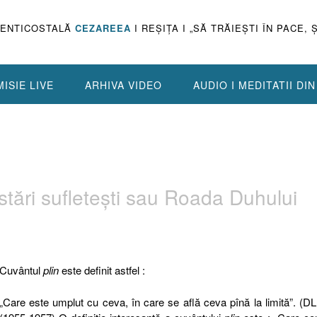
PENTICOSTALĂ
CEZAREEA
I REŞIŢA I „SĂ TRĂIEŞTI ÎN PACE, 
ISIE LIVE
ARHIVA VIDEO
AUDIO I MEDITATII DI
stări sufleteşti sau Roada Duhului
Cuvântul
plin
este definit astfel :
„Care este umplut cu ceva, în care se află ceva pînă la limită”. (