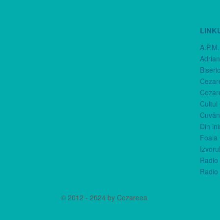
LINK
A.P.M.
Adria
Biseri
Cezar
Cezar
Cultul
Cuvânt
Din in
Foaia 
Izvorul
Radio 
Radio 
© 2012 - 2024 by Cezareea