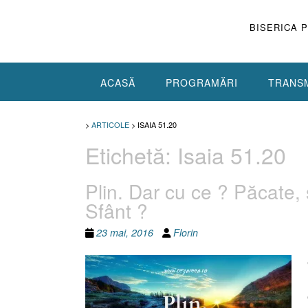
Skip
to
BISERICA 
content
ACASĂ
PROGRAMĂRI
TRANSM
>
ARTICOLE
>
ISAIA 51.20
Etichetă:
Isaia 51.20
Plin. Dar cu ce ? Păcate, 
Sfânt ?
23 mai, 2016
Florin