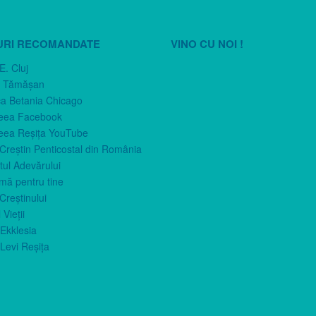
URI RECOMANDATE
VINO CU NOI !
E. Cluj
n Tămăşan
ca Betania Chicago
eea Facebook
eea Reşiţa YouTube
 Creştin Penticostal din România
ul Adevărului
imă pentru tine
Creştinului
 Vieţii
Ekklesia
Levi Reşiţa