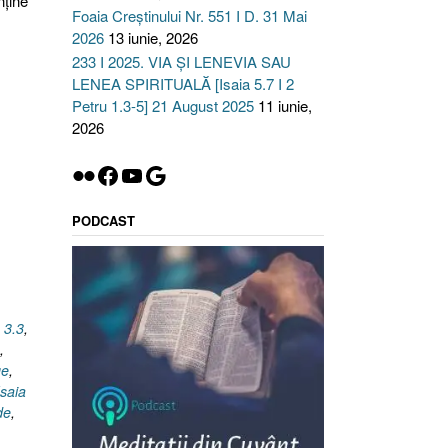
nține
Foaia Creștinului Nr. 551 I D. 31 Mai
2026
13 iunie, 2026
233 I 2025. VIA ȘI LENEVIA SAU
LENEA SPIRITUALĂ [Isaia 5.7 I 2
Petru 1.3-5] 21 August 2025
11 iunie,
2026
Flickr
Facebook
YouTube
Google
PODCAST
 3.3
,
,
ge
,
Isaia
de
,