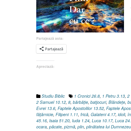
Partajează asta:
Partajează
Apreciază:
Studiu Biblic
1 Cronici 26.8
,
1 Petru 3.13
,
2 
2 Samuel 10.12
,
8
,
bărbăţie
,
batjocuri
,
Blândeţe
,
b
Evrei 13.6
,
Faptele Apostolilor 13.52
,
Faptele Apost
făţărnicie
,
Filipeni 1.11
,
frică
,
Galateni 4.17
,
idoli
,
î
45.16
,
Isaia 51.20
,
Iuda 1.24
,
Luca 10.17
,
Luca 24
ocara
,
păcate
,
pizmă
,
plin
,
plinătatea lui Dumnezeu