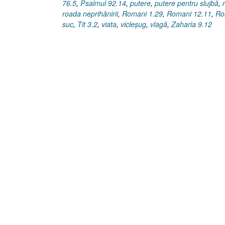
76.5
,
Psalmul 92.14
,
putere
,
putere pentru slujbă
,
roada neprihănirii
,
Romani 1.29
,
Romani 12.11
,
Ro
suc
,
Tit 3.2
,
viata
,
vicleşug
,
vlagă
,
Zaharia 9.12