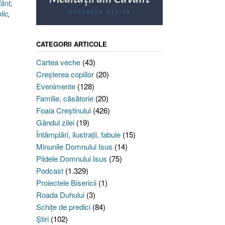
fânt
,
lic
,
CATEGORII ARTICOLE
Cartea veche
(43)
Creşterea copiilor
(20)
Evenimente
(128)
Familie, căsătorie
(20)
Foaia Creştinului
(426)
Gândul zilei
(19)
Întâmplări, ilustraţii, fabule
(15)
Minunile Domnului Isus
(14)
Pildele Domnului Isus
(75)
Podcast
(1.329)
Proiectele Bisericii
(1)
Roada Duhului
(3)
Schiţe de predici
(84)
Ştiri
(102)