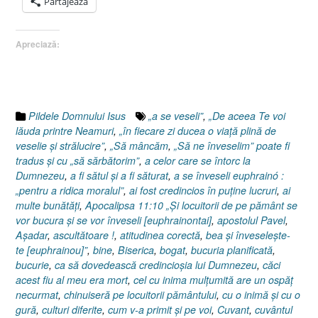
Partajează
Evanghelia
după
Apreciază:
Luca
15:25-
32”
Pildele Domnului Isus
„a se veseli”
,
„De aceea Te voi
lăuda printre Neamuri
,
„în fiecare zi ducea o viaţă plină de
veselie şi strălucire”
,
„Să mâncăm
,
„Să ne înveselim” poate fi
tradus şi cu „să sărbătorim”
,
a celor care se întorc la
Dumnezeu
,
a fi sătul şi a fi săturat
,
a se înveseli euphrainó :
„pentru a ridica moralul”
,
ai fost credincios în puţine lucruri
,
ai
multe bunătăţi
,
Apocalipsa 11:10 „Şi locuitorii de pe pământ se
vor bucura şi se vor înveseli [euphrainontai]
,
apostolul Pavel
,
Aşadar
,
ascultătoare !
,
atitudinea corectă
,
bea şi înveseleşte-
te [euphrainou]”
,
bine
,
Biserica
,
bogat
,
bucuria planificată
,
bucurie
,
ca să dovedească credincioşia lui Dumnezeu
,
căci
acest fiu al meu era mort
,
cel cu inima mulţumită are un ospăţ
necurmat
,
chinuiseră pe locuitorii pământului
,
cu o inimă şi cu o
gură
,
culturi diferite
,
cum v-a primit şi pe voi
,
Cuvant
,
cuvântul