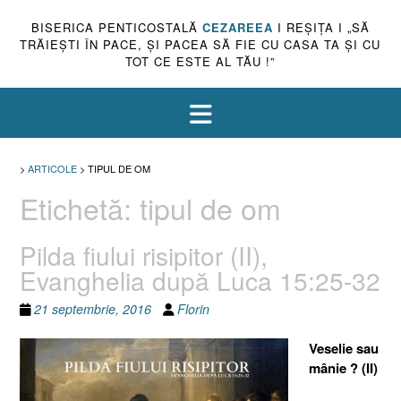
BISERICA PENTICOSTALĂ
CEZAREEA
I REŞIŢA I „SĂ
TRĂIEŞTI ÎN PACE, ŞI PACEA SĂ FIE CU CASA TA ŞI CU
TOT CE ESTE AL TĂU !”
>
ARTICOLE
>
TIPUL DE OM
Etichetă:
tipul de om
Pilda fiului risipitor (II),
Evanghelia după Luca 15:25-32
21 septembrie, 2016
Florin
Veselie sau
mânie ? (II)