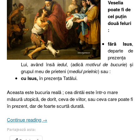
Veselia
poate fi de
cel puţin
două feluri
:
fără Isus
,
departe de
prezenţa
Lui, având însă
iedul
, (adică
motivul de bucurie
) şi
grupul meu de prieteni (
mediul prielnic
) sau :
cu Isus,
în prezenţa Tatălui.
Aceasta este bucuria reală ; cea dintâi este într-o mare
măsură utopică, de dorit, ceva de viitor, sau ceva care poate fi
în prezent, dar de foarte scurtă durată.
„Pilda
Continue reading
→
fiului
Partajează asta:
risipitor
(II),