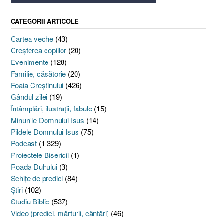
CATEGORII ARTICOLE
Cartea veche
(43)
Creşterea copiilor
(20)
Evenimente
(128)
Familie, căsătorie
(20)
Foaia Creştinului
(426)
Gândul zilei
(19)
Întâmplări, ilustraţii, fabule
(15)
Minunile Domnului Isus
(14)
Pildele Domnului Isus
(75)
Podcast
(1.329)
Proiectele Bisericii
(1)
Roada Duhului
(3)
Schiţe de predici
(84)
Ştiri
(102)
Studiu Biblic
(537)
Video (predici, mărturii, cântări)
(46)