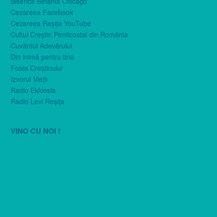
Biserica Betania Chicago
Cezareea Facebook
Cezareea Reşiţa YouTube
Cultul Creştin Penticostal din România
Cuvântul Adevărului
Din inimă pentru tine
Foaia Creştinului
Izvorul Vieţii
Radio Ekklesia
Radio Levi Reşiţa
VINO CU NOI !