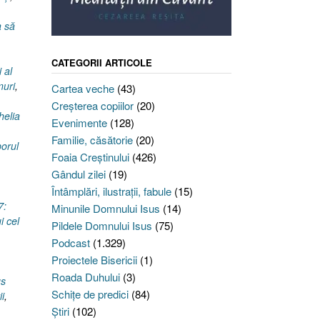
a să
CATEGORII ARTICOLE
 al
muri
,
Cartea veche
(43)
Creşterea copiilor
(20)
elia
Evenimente
(128)
Familie, căsătorie
(20)
orul
Foaia Creştinului
(426)
Gândul zilei
(19)
Întâmplări, ilustraţii, fabule
(15)
7:
Minunile Domnului Isus
(14)
i cel
Pildele Domnului Isus
(75)
Podcast
(1.329)
Proiectele Bisericii
(1)
Roada Duhului
(3)
us
Schiţe de predici
(84)
ii
,
Ştiri
(102)