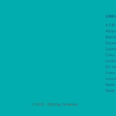
LINK
A.P.M.
Adria
Biseri
Cezar
Cezar
Cultul
Cuvânt
Din in
Foaia 
Izvorul
Radio 
Radio 
© 2012 - 2024 by Cezareea