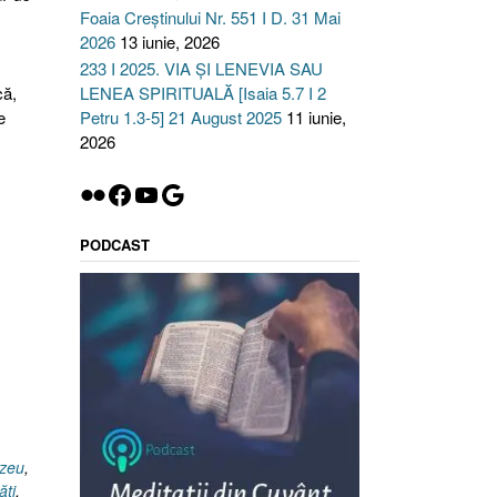
Foaia Creștinului Nr. 551 I D. 31 Mai
2026
13 iunie, 2026
233 I 2025. VIA ȘI LENEVIA SAU
că,
LENEA SPIRITUALĂ [Isaia 5.7 I 2
e
Petru 1.3-5] 21 August 2025
11 iunie,
2026
Flickr
Facebook
YouTube
Google
PODCAST
ezeu
,
ăţi
,