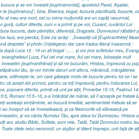
bucura şi se vor înveseli [euphrainontai]
,
apostolul Pavel
,
Aşadar
,
e-te [euphrainou]”
,
bine
,
Biserica
,
bogat
,
bucuria planificată
,
bucurie
,
c
fiu al meu era mort
,
cel cu inima mulţumită are un ospăţ necurmat
,
 o gură
,
culturi diferite
,
cum v-a primit şi pe voi
,
Cuvant
,
cuvântul Lui
duce bucuria
,
date părinţilor
,
diferenţă
,
Dragoste
,
Dumnezeul răbdării şi
tos Isus
,
era pierdut
,
Este zis iarăşi : „Înveseliţi-vă [Euphranthēte] Nea
ună dreptate” şi phrén (înţelegere) dar care tradus literal înseamnă :
 după Luca 12 : 19 un alt bogat : „ ... şi voi zice sufletului meu
,
Evangh
,
evanghelistul Luca
,
Fiul cel mai mare
,
fiul cel mare
,
foloseşte mult
ne înveselim [euphranthēnai] şi să ne bucurăm
,
Hristos
,
împreună cu pop
 stăpânului tău
,
îşi vor trimite daruri unii altora
,
mănâncă
,
mângâierea
mane
,
odihneşte-te
,
om care găseşte motiv de bucurie pentru tot ce i se
ru că aceşti doi proroci
,
pentru ca toţi împreună
,
pentru îndurarea Lui
,
ece
,
popoare diferite
,
primiţi-vă unii pe alţii
,
Proverbe 15:15
,
Psalmul 14
5:5
,
Romani 15:5–10
,
s-a întărâtat de mânie
,
să îl accepte pe fratele lu
eţi aceleaşi simţăminte
,
se bucură imediat
,
sentimentele trebuie să se
i au început să se înveselească
,
şi ca Neamurile să slăvească pe
înveselim
,
şi voi cânta Numelui Tău
,
spre slava lui Dumnezeu. Hristos a
lţi ani
,
studiu Biblic
,
Suflete
,
sunt rele
,
Tatăl
,
Tatăl Domnului nostru Is
,
Toate zilele celui nenorocit
,
un slujitor al tăierii împrejur
,
unii faţă de alţ