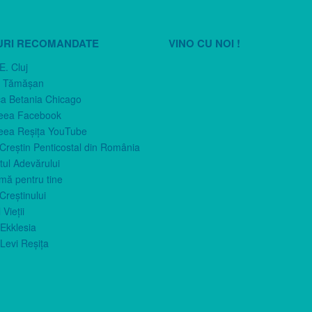
URI RECOMANDATE
VINO CU NOI !
E. Cluj
n Tămăşan
ca Betania Chicago
eea Facebook
eea Reşiţa YouTube
 Creştin Penticostal din România
ul Adevărului
imă pentru tine
Creştinului
 Vieţii
Ekklesia
Levi Reşiţa