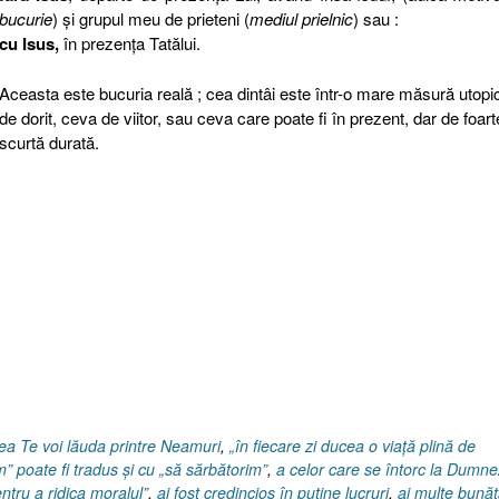
bucurie
) şi grupul meu de prieteni (
mediul prielnic
) sau :
cu Isus,
în prezenţa Tatălui.
Aceasta este bucuria reală ; cea dintâi este într-o mare măsură utopi
de dorit, ceva de viitor, sau ceva care poate fi în prezent, dar de foart
scurtă durată.
ea Te voi lăuda printre Neamuri
,
„în fiecare zi ducea o viaţă plină de
” poate fi tradus şi cu „să sărbătorim”
,
a celor care se întorc la Dumn
ntru a ridica moralul”
,
ai fost credincios în puţine lucruri
,
ai multe bunăt