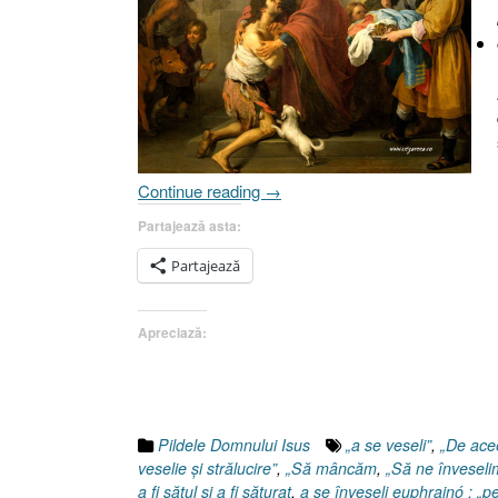
„Pilda
Continue reading
→
fiului
Partajează asta:
risipitor
(II),
Partajează
Evanghelia
după
Apreciază:
Luca
15:25-
32”
Pildele Domnului Isus
„a se veseli”
,
„De ace
veselie şi strălucire”
,
„Să mâncăm
,
„Să ne înveselim
a fi sătul şi a fi săturat
,
a se înveseli euphrainó : „pe