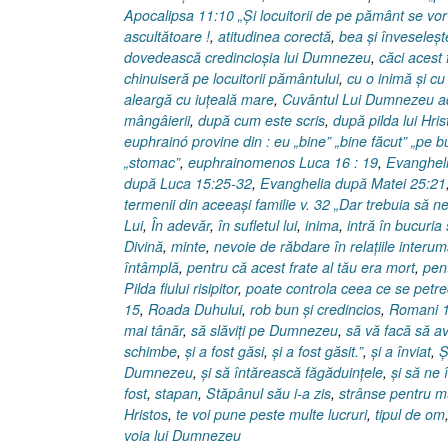
Apocalipsa 11:10 „Şi locuitorii de pe pământ se vor 
ascultătoare !
,
atitudinea corectă
,
bea şi înveseleşt
dovedească credincioşia lui Dumnezeu
,
căci acest 
chinuiseră pe locuitorii pământului
,
cu o inimă şi cu
aleargă cu iuţeală mare
,
Cuvântul Lui Dumnezeu a
mângâierii
,
după cum este scris
,
după pilda lui Hris
euphrainó provine din : eu „bine” „bine făcut” „pe b
„stomac”
,
euphrainomenos Luca 16 : 19
,
Evanghelia
după Luca 15:25-32
,
Evanghelia după Matei 25:21
termenii din aceeaşi familie v. 32 „Dar trebuia să 
Lui
,
În adevăr
,
în sufletul lui
,
inima
,
intră în bucuria
Divină
,
minte
,
nevoie de răbdare în relaţiile interu
întâmplă
,
pentru că acest frate al tău era mort
,
pent
Pilda fiului risipitor
,
poate controla ceea ce se petr
15
,
Roada Duhului
,
rob bun şi credincios
,
Romani 1
mai tânăr
,
să slăviţi pe Dumnezeu
,
să vă facă să av
schimbe
,
şi a fost găsi
,
şi a fost găsit.”
,
şi a înviat
,
Ş
Dumnezeu
,
şi să întărească făgăduinţele
,
şi să ne 
fost
,
stapan
,
Stăpânul său i-a zis
,
strânse pentru mu
Hristos
,
te voi pune peste multe lucruri
,
tipul de om
voia lui Dumnezeu