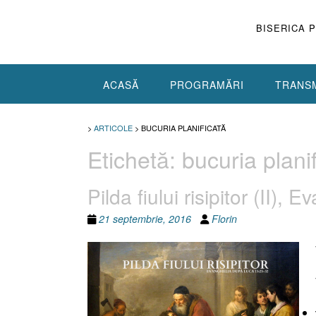
Skip
to
BISERICA 
content
ACASĂ
PROGRAMĂRI
TRANSM
>
ARTICOLE
>
BUCURIA PLANIFICATĂ
Etichetă:
bucuria plani
Pilda fiului risipitor (II)
21 septembrie, 2016
Florin