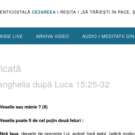
PENTICOSTALĂ
CEZAREEA
I REŞIŢA I „SĂ TRĂIEŞTI ÎN PACE, 
ISIE LIVE
ARHIVA VIDEO
AUDIO I MEDITATII DI
ficată
, Evanghelia după Luca 15:25-32
Veselie sau mânie ? (II)
Veselia poate fi de cel puţin două feluri :
fără Isus
, departe de prezenţa Lui, având însă
iedul
, (adică
motivu