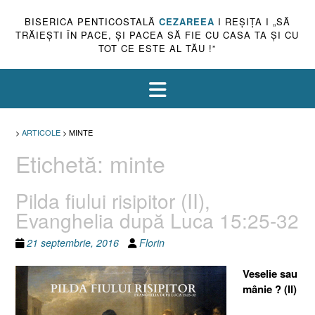
BISERICA PENTICOSTALĂ
CEZAREEA
I REŞIŢA I „SĂ
TRĂIEŞTI ÎN PACE, ŞI PACEA SĂ FIE CU CASA TA ŞI CU
TOT CE ESTE AL TĂU !”
>
ARTICOLE
>
MINTE
Etichetă:
minte
Pilda fiului risipitor (II),
Evanghelia după Luca 15:25-32
21 septembrie, 2016
Florin
Veselie sau
mânie ? (II)