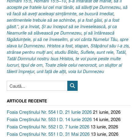
Romani 15:5
,
Romani 15:5–10
,
s-a întărâtat de mânie
,
să îl
accepte pe fratele lui cel mai tânăr
,
să slăviţi pe Dumnezeu
,
să
vă facă să aveţi aceleaşi simţăminte
,
se bucură imediat
,
sentimentele trebuie să se schimbe
,
şi a fost găsi
,
şi a fost
găsit.”
,
şi a înviat
,
Şi au început să se înveselească
,
şi ca
Neamurile să slăvească pe Dumnezeu
,
şi să întărească
făgăduinţele
,
şi să ne înveselim
,
şi voi cânta Numelui Tău
,
spre
slava lui Dumnezeu. Hristos a fost
,
stapan
,
Stăpânul său i-a zis
,
strânse pentru mulţi ani
,
studiu Biblic
,
Suflete
,
sunt rele
,
Tatăl
,
Tatăl Domnului nostru Isus Hristos
,
te voi pune peste multe
lucruri
,
tipul de om
,
Toate zilele celui nenorocit
,
un slujitor al
tăierii împrejur
,
unii faţă de alţii
,
voia lui Dumnezeu
ARTICOLE RECENTE
Foaia Creștinului Nr. 554 I D. 21 Iunie 2026
21 iunie, 2026
Foaia Creștinului Nr. 553 I D. 14 Iunie 2026
14 iunie, 2026
Foaia Creștinului Nr. 552 I D. 7 Iunie 2026
13 iunie, 2026
Foaia Creștinului Nr. 551 I D. 31 Mai 2026
13 iunie, 2026