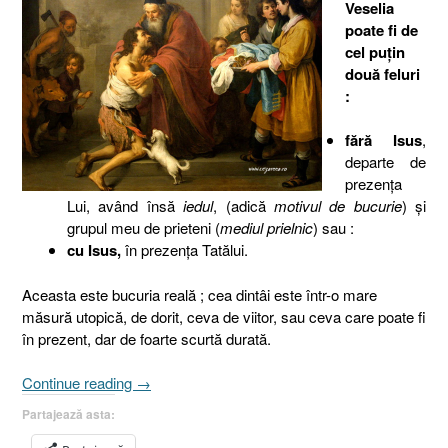
Veselia
poate fi de
cel puţin
două feluri
:
fără Isus
,
departe de
prezenţa
Lui, având însă
iedul
, (adică
motivul de bucurie
) şi
grupul meu de prieteni (
mediul prielnic
) sau :
cu Isus,
în prezenţa Tatălui.
Aceasta este bucuria reală ; cea dintâi este într-o mare
măsură utopică, de dorit, ceva de viitor, sau ceva care poate fi
în prezent, dar de foarte scurtă durată.
„Pilda
Continue reading
→
fiului
Partajează asta:
risipitor
(II),