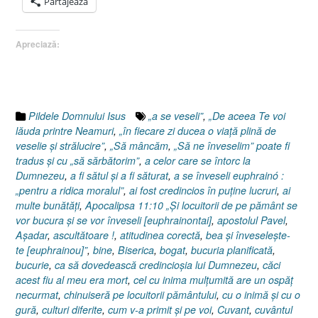
Partajează
Evanghelia
după
Apreciază:
Luca
15:25-
32”
Pildele Domnului Isus
„a se veseli”
,
„De aceea Te voi
lăuda printre Neamuri
,
„în fiecare zi ducea o viaţă plină de
veselie şi strălucire”
,
„Să mâncăm
,
„Să ne înveselim” poate fi
tradus şi cu „să sărbătorim”
,
a celor care se întorc la
Dumnezeu
,
a fi sătul şi a fi săturat
,
a se înveseli euphrainó :
„pentru a ridica moralul”
,
ai fost credincios în puţine lucruri
,
ai
multe bunătăţi
,
Apocalipsa 11:10 „Şi locuitorii de pe pământ se
vor bucura şi se vor înveseli [euphrainontai]
,
apostolul Pavel
,
Aşadar
,
ascultătoare !
,
atitudinea corectă
,
bea şi înveseleşte-
te [euphrainou]”
,
bine
,
Biserica
,
bogat
,
bucuria planificată
,
bucurie
,
ca să dovedească credincioşia lui Dumnezeu
,
căci
acest fiu al meu era mort
,
cel cu inima mulţumită are un ospăţ
necurmat
,
chinuiseră pe locuitorii pământului
,
cu o inimă şi cu o
gură
,
culturi diferite
,
cum v-a primit şi pe voi
,
Cuvant
,
cuvântul