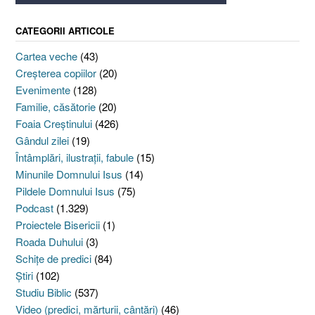
CATEGORII ARTICOLE
Cartea veche
(43)
Creşterea copiilor
(20)
Evenimente
(128)
Familie, căsătorie
(20)
Foaia Creştinului
(426)
Gândul zilei
(19)
Întâmplări, ilustraţii, fabule
(15)
Minunile Domnului Isus
(14)
Pildele Domnului Isus
(75)
Podcast
(1.329)
Proiectele Bisericii
(1)
Roada Duhului
(3)
Schiţe de predici
(84)
Ştiri
(102)
Studiu Biblic
(537)
Video (predici, mărturii, cântări)
(46)