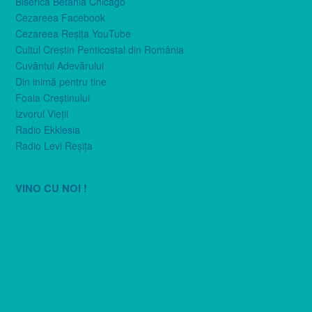
Biserica Betania Chicago
Cezareea Facebook
Cezareea Reşiţa YouTube
Cultul Creştin Penticostal din România
Cuvântul Adevărului
Din inimă pentru tine
Foaia Creştinului
Izvorul Vieţii
Radio Ekklesia
Radio Levi Reşiţa
VINO CU NOI !