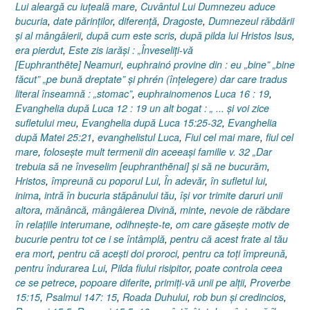
Lui aleargă cu iuţeală mare
,
Cuvântul Lui Dumnezeu aduce
bucuria
,
date părinţilor
,
diferenţă
,
Dragoste
,
Dumnezeul răbdării
şi al mângâierii
,
după cum este scris
,
după pilda lui Hristos Isus
,
era pierdut
,
Este zis iarăşi : „Înveseliţi-vă
[Euphranthēte] Neamuri
,
euphrainó provine din : eu „bine” „bine
făcut” „pe bună dreptate” şi phrén (înţelegere) dar care tradus
literal înseamnă : „stomac”
,
euphrainomenos Luca 16 : 19
,
Evanghelia după Luca 12 : 19 un alt bogat : „ ... şi voi zice
sufletului meu
,
Evanghelia după Luca 15:25-32
,
Evanghelia
după Matei 25:21
,
evanghelistul Luca
,
Fiul cel mai mare
,
fiul cel
mare
,
foloseşte mult termenii din aceeaşi familie v. 32 „Dar
trebuia să ne înveselim [euphranthēnai] şi să ne bucurăm
,
Hristos
,
împreună cu poporul Lui
,
În adevăr
,
în sufletul lui
,
inima
,
intră în bucuria stăpânului tău
,
îşi vor trimite daruri unii
altora
,
mănâncă
,
mângâierea Divină
,
minte
,
nevoie de răbdare
în relaţiile interumane
,
odihneşte-te
,
om care găseşte motiv de
bucurie pentru tot ce i se întâmplă
,
pentru că acest frate al tău
era mort
,
pentru că aceşti doi proroci
,
pentru ca toţi împreună
,
pentru îndurarea Lui
,
Pilda fiului risipitor
,
poate controla ceea
ce se petrece
,
popoare diferite
,
primiţi-vă unii pe alţii
,
Proverbe
15:15
,
Psalmul 147: 15
,
Roada Duhului
,
rob bun şi credincios
,