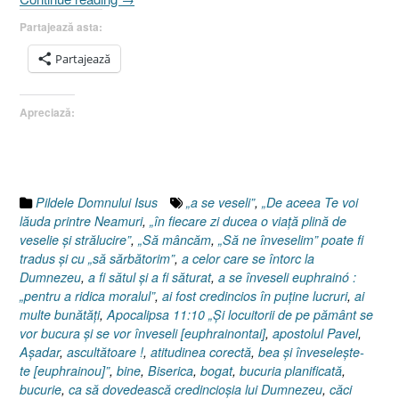
fiului
Partajează asta:
risipitor
(II),
Partajează
Evanghelia
după
Apreciază:
Luca
15:25-
32”
Pildele Domnului Isus
„a se veseli”
,
„De aceea Te voi
lăuda printre Neamuri
,
„în fiecare zi ducea o viaţă plină de
veselie şi strălucire”
,
„Să mâncăm
,
„Să ne înveselim” poate fi
tradus şi cu „să sărbătorim”
,
a celor care se întorc la
Dumnezeu
,
a fi sătul şi a fi săturat
,
a se înveseli euphrainó :
„pentru a ridica moralul”
,
ai fost credincios în puţine lucruri
,
ai
multe bunătăţi
,
Apocalipsa 11:10 „Şi locuitorii de pe pământ se
vor bucura şi se vor înveseli [euphrainontai]
,
apostolul Pavel
,
Aşadar
,
ascultătoare !
,
atitudinea corectă
,
bea şi înveseleşte-
te [euphrainou]”
,
bine
,
Biserica
,
bogat
,
bucuria planificată
,
bucurie
,
ca să dovedească credincioşia lui Dumnezeu
,
căci