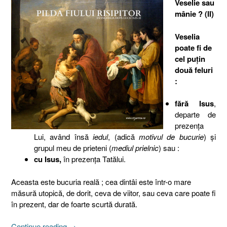
Veselie sau
mânie ? (II)
Veselia
poate fi de
cel puţin
două feluri
:
fără Isus
,
departe de
prezenţa
Lui, având însă
iedul
, (adică
motivul de bucurie
) şi
grupul meu de prieteni (
mediul prielnic
) sau :
cu Isus,
în prezenţa Tatălui.
Aceasta este bucuria reală ; cea dintâi este într-o mare
măsură utopică, de dorit, ceva de viitor, sau ceva care poate fi
în prezent, dar de foarte scurtă durată.
„Pilda
Continue reading
→