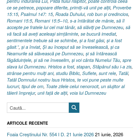
pentru îndurarea Lui
,
Pilda fiului risipitor
,
poate controla ceea
ce se petrece
,
popoare diferite
,
primiţi-vă unii pe alţii
,
Proverbe
15:15
,
Psalmul 147: 15
,
Roada Duhului
,
rob bun şi credincios
,
Romani 15:5
,
Romani 15:5–10
,
s-a întărâtat de mânie
,
să îl
accepte pe fratele lui cel mai tânăr
,
să slăviţi pe Dumnezeu
,
să
vă facă să aveţi aceleaşi simţăminte
,
se bucură imediat
,
sentimentele trebuie să se schimbe
,
şi a fost găsi
,
şi a fost
găsit.”
,
şi a înviat
,
Şi au început să se înveselească
,
şi ca
Neamurile să slăvească pe Dumnezeu
,
şi să întărească
făgăduinţele
,
şi să ne înveselim
,
şi voi cânta Numelui Tău
,
spre
slava lui Dumnezeu. Hristos a fost
,
stapan
,
Stăpânul său i-a zis
,
strânse pentru mulţi ani
,
studiu Biblic
,
Suflete
,
sunt rele
,
Tatăl
,
Tatăl Domnului nostru Isus Hristos
,
te voi pune peste multe
lucruri
,
tipul de om
,
Toate zilele celui nenorocit
,
un slujitor al
tăierii împrejur
,
unii faţă de alţii
,
voia lui Dumnezeu
ARTICOLE RECENTE
Foaia Creștinului Nr. 554 I D. 21 Iunie 2026
21 iunie, 2026