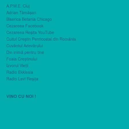
A.P.M.E. Cluj
Adrian Tămăşan
Biserica Betania Chicago
Cezareea Facebook
Cezareea Reşiţa YouTube
Cultul Creştin Penticostal din România
Cuvântul Adevărului
Din inimă pentru tine
Foaia Creştinului
Izvorul Vieţii
Radio Ekklesia
Radio Levi Reşiţa
VINO CU NOI !