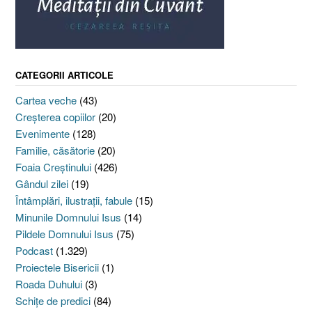
CATEGORII ARTICOLE
Cartea veche
(43)
Creşterea copiilor
(20)
Evenimente
(128)
Familie, căsătorie
(20)
Foaia Creştinului
(426)
Gândul zilei
(19)
Întâmplări, ilustraţii, fabule
(15)
Minunile Domnului Isus
(14)
Pildele Domnului Isus
(75)
Podcast
(1.329)
Proiectele Bisericii
(1)
Roada Duhului
(3)
Schiţe de predici
(84)