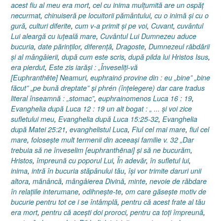
acest fiu al meu era mort
,
cel cu inima mulţumită are un ospăţ
necurmat
,
chinuiseră pe locuitorii pământului
,
cu o inimă şi cu o
gură
,
culturi diferite
,
cum v-a primit şi pe voi
,
Cuvant
,
cuvântul
Lui aleargă cu iuţeală mare
,
Cuvântul Lui Dumnezeu aduce
bucuria
,
date părinţilor
,
diferenţă
,
Dragoste
,
Dumnezeul răbdării
şi al mângâierii
,
după cum este scris
,
după pilda lui Hristos Isus
,
era pierdut
,
Este zis iarăşi : „Înveseliţi-vă
[Euphranthēte] Neamuri
,
euphrainó provine din : eu „bine” „bine
făcut” „pe bună dreptate” şi phrén (înţelegere) dar care tradus
literal înseamnă : „stomac”
,
euphrainomenos Luca 16 : 19
,
Evanghelia după Luca 12 : 19 un alt bogat : „ ... şi voi zice
sufletului meu
,
Evanghelia după Luca 15:25-32
,
Evanghelia
după Matei 25:21
,
evanghelistul Luca
,
Fiul cel mai mare
,
fiul cel
mare
,
foloseşte mult termenii din aceeaşi familie v. 32 „Dar
trebuia să ne înveselim [euphranthēnai] şi să ne bucurăm
,
Hristos
,
împreună cu poporul Lui
,
În adevăr
,
în sufletul lui
,
inima
,
intră în bucuria stăpânului tău
,
îşi vor trimite daruri unii
altora
,
mănâncă
,
mângâierea Divină
,
minte
,
nevoie de răbdare
în relaţiile interumane
,
odihneşte-te
,
om care găseşte motiv de
bucurie pentru tot ce i se întâmplă
,
pentru că acest frate al tău
era mort
,
pentru că aceşti doi proroci
,
pentru ca toţi împreună
,