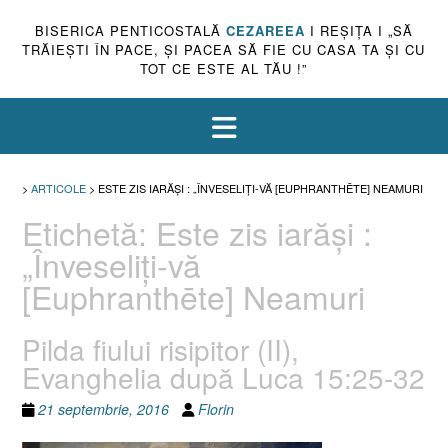
BISERICA PENTICOSTALĂ
CEZAREEA
I REŞIŢA I „SĂ
TRĂIEŞTI ÎN PACE, ŞI PACEA SĂ FIE CU CASA TA ŞI CU
TOT CE ESTE AL TĂU !”
>
ARTICOLE
>
ESTE ZIS IARĂŞI : „ÎNVESELIŢI-VĂ [EUPHRANTHĒTE] NEAMURI
Etichetă:
Este zis iarăşi :
„Înveseliţi-vă
[Euphranthēte] Neamuri
Pilda fiului risipitor (II),
Evanghelia după Luca 15:25-32
21 septembrie, 2016
Florin