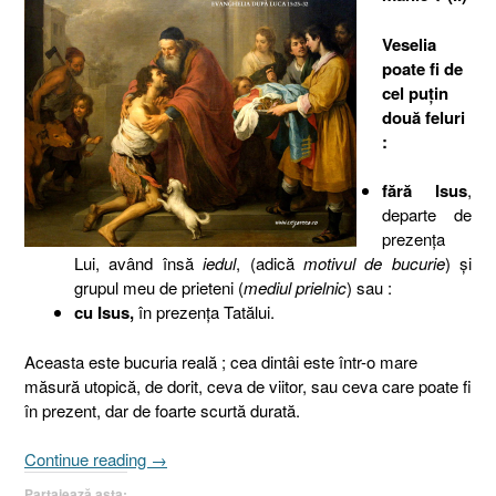
Veselia
poate fi de
cel puţin
două feluri
:
fără Isus
,
departe de
prezenţa
Lui, având însă
iedul
, (adică
motivul de bucurie
) şi
grupul meu de prieteni (
mediul prielnic
) sau :
cu Isus,
în prezenţa Tatălui.
Aceasta este bucuria reală ; cea dintâi este într-o mare
măsură utopică, de dorit, ceva de viitor, sau ceva care poate fi
în prezent, dar de foarte scurtă durată.
„Pilda
Continue reading
→
fiului
Partajează asta: