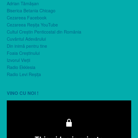
Adrian Tămăşan
Biserica Betania Chicago
Cezareea Facebook
Cezareea Reşiţa YouTube
Cultul Creştin Penticostal din România
Cuvântul Adevărului
Din inimă pentru tine
Foaia Creştinului
Izvorul Vieţii
Radio Ekklesia
Radio Levi Reşiţa
VINO CU NOI !