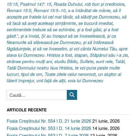
15:15
,
Psalmul 147: 15
,
Roada Duhului
,
rob bun şi credincios
,
Romani 15:5
,
Romani 15:5–10
,
s-a întărâtat de mânie
,
să îl
accepte pe fratele lui cel mai tânăr
,
să slăviţi pe Dumnezeu
,
să
vă facă să aveţi aceleaşi simţăminte
,
se bucură imediat
,
sentimentele trebuie să se schimbe
,
şi a fost găsi
,
şi a fost
găsit.”
,
şi a înviat
,
Şi au început să se înveselească
,
şi ca
Neamurile să slăvească pe Dumnezeu
,
şi să întărească
făgăduinţele
,
şi să ne înveselim
,
şi voi cânta Numelui Tău
,
spre
slava lui Dumnezeu. Hristos a fost
,
stapan
,
Stăpânul său i-a zis
,
strânse pentru mulţi ani
,
studiu Biblic
,
Suflete
,
sunt rele
,
Tatăl
,
Tatăl Domnului nostru Isus Hristos
,
te voi pune peste multe
lucruri
,
tipul de om
,
Toate zilele celui nenorocit
,
un slujitor al
tăierii împrejur
,
unii faţă de alţii
,
voia lui Dumnezeu
ARTICOLE RECENTE
Foaia Creștinului Nr. 554 I D. 21 Iunie 2026
21 iunie, 2026
Foaia Creștinului Nr. 553 I D. 14 Iunie 2026
14 iunie, 2026
Foaia Creștinului Nr. 552 I D. 7 Iunie 2026
13 iunie, 2026