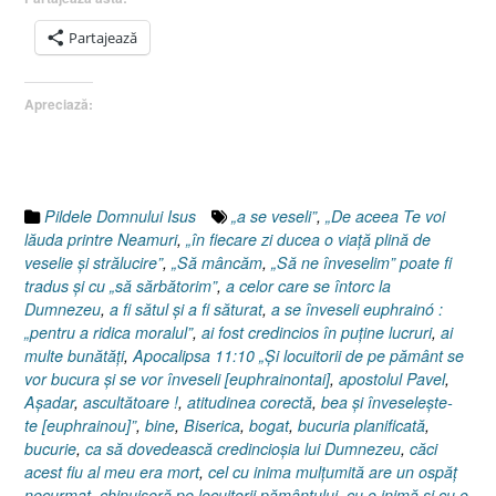
risipitor
(II),
Partajează
Evanghelia
după
Apreciază:
Luca
15:25-
32”
Pildele Domnului Isus
„a se veseli”
,
„De aceea Te voi
lăuda printre Neamuri
,
„în fiecare zi ducea o viaţă plină de
veselie şi strălucire”
,
„Să mâncăm
,
„Să ne înveselim” poate fi
tradus şi cu „să sărbătorim”
,
a celor care se întorc la
Dumnezeu
,
a fi sătul şi a fi săturat
,
a se înveseli euphrainó :
„pentru a ridica moralul”
,
ai fost credincios în puţine lucruri
,
ai
multe bunătăţi
,
Apocalipsa 11:10 „Şi locuitorii de pe pământ se
vor bucura şi se vor înveseli [euphrainontai]
,
apostolul Pavel
,
Aşadar
,
ascultătoare !
,
atitudinea corectă
,
bea şi înveseleşte-
te [euphrainou]”
,
bine
,
Biserica
,
bogat
,
bucuria planificată
,
bucurie
,
ca să dovedească credincioşia lui Dumnezeu
,
căci
acest fiu al meu era mort
,
cel cu inima mulţumită are un ospăţ
necurmat
,
chinuiseră pe locuitorii pământului
,
cu o inimă şi cu o