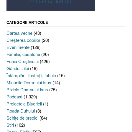
CATEGORII ARTICOLE
Cartea veche
(43)
Creşterea copiilor
(20)
Evenimente
(128)
Familie, căsătorie
(20)
Foaia Creştinului
(426)
Gândul zilei
(19)
Întâmplări, ilustraţii, fabule
(15)
Minunile Domnului Isus
(14)
Pildele Domnului Isus
(75)
Podcast
(1.329)
Proiectele Bisericii
(1)
Roada Duhului
(3)
Schiţe de predici
(84)
Ştiri
(102)
Studiu Biblic
(537)