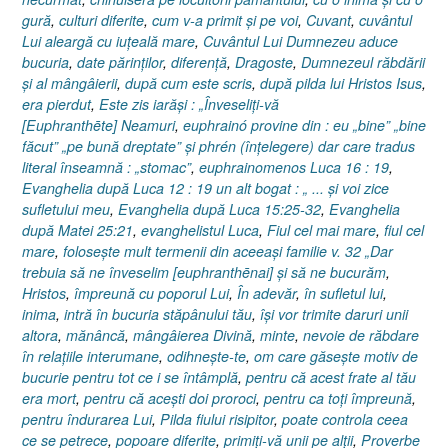
gură
,
culturi diferite
,
cum v-a primit şi pe voi
,
Cuvant
,
cuvântul
Lui aleargă cu iuţeală mare
,
Cuvântul Lui Dumnezeu aduce
bucuria
,
date părinţilor
,
diferenţă
,
Dragoste
,
Dumnezeul răbdării
şi al mângâierii
,
după cum este scris
,
după pilda lui Hristos Isus
,
era pierdut
,
Este zis iarăşi : „Înveseliţi-vă
[Euphranthēte] Neamuri
,
euphrainó provine din : eu „bine” „bine
făcut” „pe bună dreptate” şi phrén (înţelegere) dar care tradus
literal înseamnă : „stomac”
,
euphrainomenos Luca 16 : 19
,
Evanghelia după Luca 12 : 19 un alt bogat : „ ... şi voi zice
sufletului meu
,
Evanghelia după Luca 15:25-32
,
Evanghelia
după Matei 25:21
,
evanghelistul Luca
,
Fiul cel mai mare
,
fiul cel
mare
,
foloseşte mult termenii din aceeaşi familie v. 32 „Dar
trebuia să ne înveselim [euphranthēnai] şi să ne bucurăm
,
Hristos
,
împreună cu poporul Lui
,
În adevăr
,
în sufletul lui
,
inima
,
intră în bucuria stăpânului tău
,
îşi vor trimite daruri unii
altora
,
mănâncă
,
mângâierea Divină
,
minte
,
nevoie de răbdare
în relaţiile interumane
,
odihneşte-te
,
om care găseşte motiv de
bucurie pentru tot ce i se întâmplă
,
pentru că acest frate al tău
era mort
,
pentru că aceşti doi proroci
,
pentru ca toţi împreună
,
pentru îndurarea Lui
,
Pilda fiului risipitor
,
poate controla ceea
ce se petrece
,
popoare diferite
,
primiţi-vă unii pe alţii
,
Proverbe