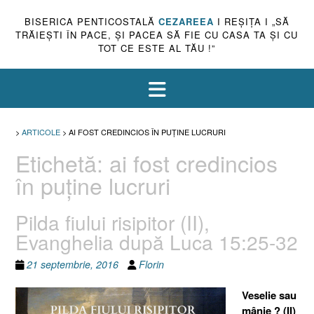
BISERICA PENTICOSTALĂ
CEZAREEA
I REŞIŢA I „SĂ
TRĂIEŞTI ÎN PACE, ŞI PACEA SĂ FIE CU CASA TA ŞI CU
TOT CE ESTE AL TĂU !”
>
ARTICOLE
>
AI FOST CREDINCIOS ÎN PUŢINE LUCRURI
Etichetă:
ai fost credincios
în puţine lucruri
Pilda fiului risipitor (II),
Evanghelia după Luca 15:25-32
21 septembrie, 2016
Florin
Veselie sau
mânie ? (II)