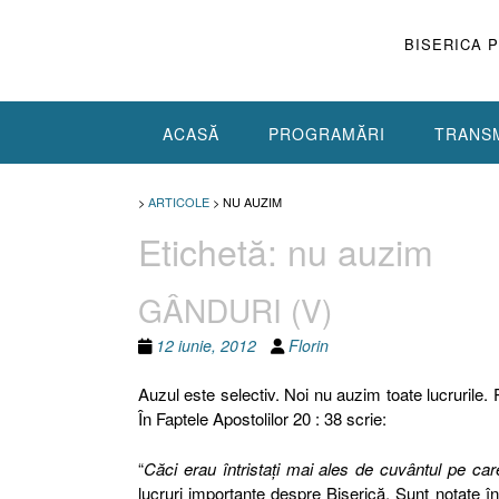
Skip
to
BISERICA 
content
ACASĂ
PROGRAMĂRI
TRANSM
>
ARTICOLE
>
NU AUZIM
Etichetă:
nu auzim
GÂNDURI (V)
12 iunie, 2012
Florin
Auzul este selectiv. Noi nu auzim toate lucrurile.
În Faptele Apostolilor 20 : 38 scrie:
“
Căci erau întristaţi mai ales de cuvântul pe ca
lucruri importante despre Biserică. Sunt notate în