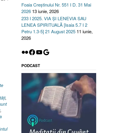
Foaia Creștinului Nr. 551 I D. 31 Mai
2026
13 iunie, 2026
233 I 2025. VIA ȘI LENEVIA SAU
LENEA SPIRITUALĂ [Isaia 5.7 I 2
Petru 1.3-5] 21 August 2025
11 iunie,
2026
Flickr
Facebook
YouTube
Google
PODCAST
te
tăţi
,
sunt
0
,
a
ntul