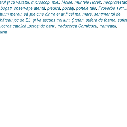
iul şi cu văitatul
,
microscop
,
miel
,
Moise
,
muntele Horeb
,
neoprotestan
bogaţi
,
observaţie atentă
,
piedică
,
pocăiţi
,
poftele tale
,
Proverbe 19:15
ătuim mereu
,
să ştie cine dintre ei ar fi cel mai mare
,
sentimentul de
i băteau joc de EL
,
şi l-a ascuns trei luni
,
Ştefan
,
suferă de foame
,
sufle
ucerea catolică „setoşi de bani”
,
traducerea Cornilescu
,
tramvaiul
,
icia