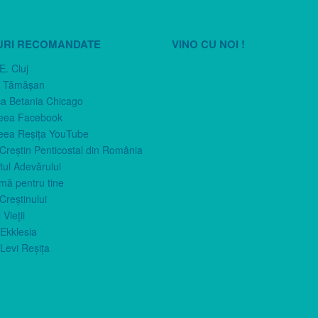
URI RECOMANDATE
VINO CU NOI !
E. Cluj
n Tămăşan
ca Betania Chicago
eea Facebook
eea Reşiţa YouTube
 Creştin Penticostal din România
ul Adevărului
imă pentru tine
Creştinului
 Vieţii
Ekklesia
Levi Reşiţa