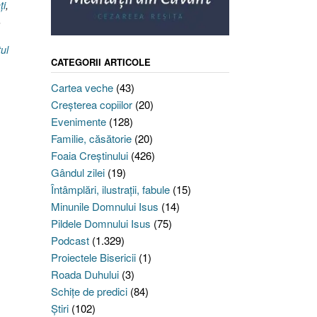
ţi
,
,
tul
CATEGORII ARTICOLE
Cartea veche
(43)
Creşterea copiilor
(20)
Evenimente
(128)
Familie, căsătorie
(20)
Foaia Creştinului
(426)
Gândul zilei
(19)
Întâmplări, ilustraţii, fabule
(15)
Minunile Domnului Isus
(14)
Pildele Domnului Isus
(75)
Podcast
(1.329)
Proiectele Bisericii
(1)
Roada Duhului
(3)
Schiţe de predici
(84)
Ştiri
(102)