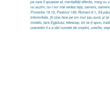
pe care îl spusese el
,
mentalităţi diferite
,
merg cu va
nu auzim
,
nu-i vor mai vedea faţa
,
oameni
,
oameni 
Proverbe 19.15
,
Psalmul 139
,
Romani 6:1
,
Să păc
inferioritate
,
Şi cine face pe om mut sau surd
,
şi îş
molatic
,
ţara Egiptului
,
telescop
,
tot ce-ţi spun
,
trad
ucenicilor li s-a dat numele de creştini
,
ureche
,
veşn