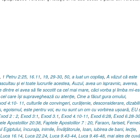
,
1 Petru 2:25
,
16.11
,
19
,
29-30
,
50
,
a luat un copilaş
,
A văzut că este
ascultau şi ei toate lucrurile acestea
,
Auzul
,
avea un ispravnic
,
averea
,
e dintre ei avea să fie socotit ca cel mai mare
,
căci vorba şi limba mi-es
,
cel care îşi supraveghează cu atenţie
,
Cine a făcut gura omului
,
xod 4:10- 11
,
culturile de convingeri
,
curăţenie
,
desconsiderare
,
dizabili
s
,
egoismul
,
este pentru voi
,
eu nu sunt un om cu vorbirea uşoară
,
EU 
xod 2 : 2
,
Exod 3:1
,
Exod 3.1
,
Exod 4.10-11
,
Exod 6:28
,
Exod 6.28-3
ele Apostolilor 20:38
,
Faptele Apostolilor 7 : 20
,
Faraon
,
fariseii
,
Femei
l Egiptului
,
încuraja
,
inimile
,
Învăţătorule
,
Ioan
,
iubirea de bani
,
lecţie
,
,
Luca 16.14
,
Luca 22.24
,
Luca 9.43-44
,
Luca 9.46-48
,
mai ales de cuvâ