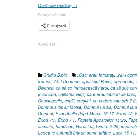
„GÂNDURI
Continue reading
→
(V)”
Partajează asta:
Partajează
Apreciază:
Studiu Biblic
„Căci erau întristaţi
,
„Nu-l opriţi
frumos
,
Ah ! Doamne
,
apostolul Pavel
,
aproapele
,
Biserica
,
ca să se înmulţească harul
,
ca să ştie car
încurcată
,
calitatea vieţii
,
care erau iubitori de bani
Convingerile
,
copiii
,
creştini
,
cu vedere sau orb ? E
Domnul a zis lui Moise
,
Domnul i-a zis
,
Domnul Isu
Domnul
,
Evanghelia după Marcu 16:17
,
Exod 12
,
E
Exod 7:7
,
Exod 7.7
,
Faptela Apostolilor 11:26
,
Fapt
aceasta
,
handicap
,
Harul Lui
,
I Petru 2.25
,
împăratu
Lenea te cufundă într-un somn adânc
,
Luca 15.11