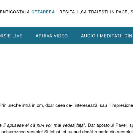
PENTICOSTALĂ
CEZAREEA
I REŞIŢA I „SĂ TRĂIEŞTI ÎN PACE, 
ISIE LIVE
ARHIVA VIDEO
AUDIO I MEDITATII DI
 Prin ureche intră în om, doar ceea ce-l interesează, sau îl impresion
re îl spusese el că nu-i vor mai vedea faţa
”. Dar apostolul Pavel, 
 optsprezece versete! Şi totuşi, ei nu aud decât o parte din versetul