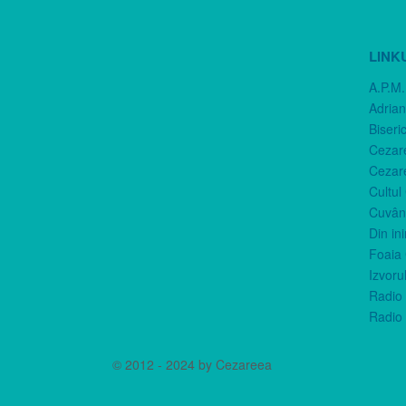
LINK
A.P.M.
Adria
Biseri
Cezar
Cezar
Cultul
Cuvânt
Din in
Foaia 
Izvorul
Radio 
Radio 
© 2012 - 2024 by Cezareea