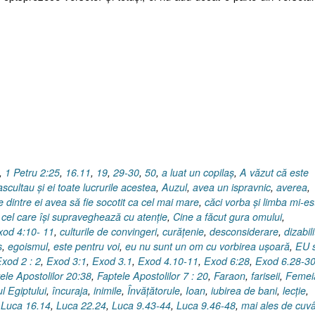
,
1 Petru 2:25
,
16.11
,
19
,
29-30
,
50
,
a luat un copilaş
,
A văzut că este
ascultau şi ei toate lucrurile acestea
,
Auzul
,
avea un ispravnic
,
averea
,
e dintre ei avea să fie socotit ca cel mai mare
,
căci vorba şi limba mi-es
,
cel care îşi supraveghează cu atenţie
,
Cine a făcut gura omului
,
xod 4:10- 11
,
culturile de convingeri
,
curăţenie
,
desconsiderare
,
dizabili
s
,
egoismul
,
este pentru voi
,
eu nu sunt un om cu vorbirea uşoară
,
EU 
xod 2 : 2
,
Exod 3:1
,
Exod 3.1
,
Exod 4.10-11
,
Exod 6:28
,
Exod 6.28-3
ele Apostolilor 20:38
,
Faptele Apostolilor 7 : 20
,
Faraon
,
fariseii
,
Femei
l Egiptului
,
încuraja
,
inimile
,
Învăţătorule
,
Ioan
,
iubirea de bani
,
lecţie
,
,
Luca 16.14
,
Luca 22.24
,
Luca 9.43-44
,
Luca 9.46-48
,
mai ales de cuvâ