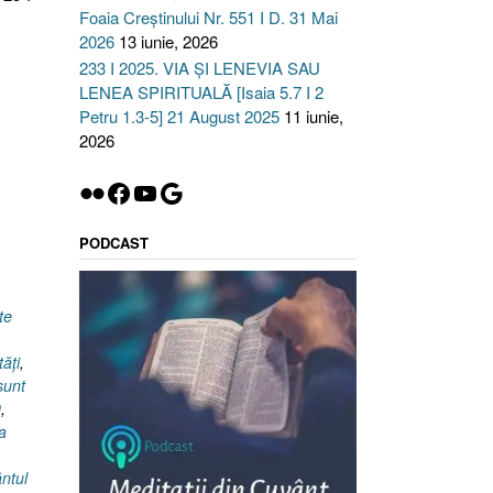
Foaia Creștinului Nr. 551 I D. 31 Mai
2026
13 iunie, 2026
233 I 2025. VIA ȘI LENEVIA SAU
LENEA SPIRITUALĂ [Isaia 5.7 I 2
Petru 1.3-5] 21 August 2025
11 iunie,
2026
Flickr
Facebook
YouTube
Google
PODCAST
te
tăţi
,
sunt
0
,
a
ntul