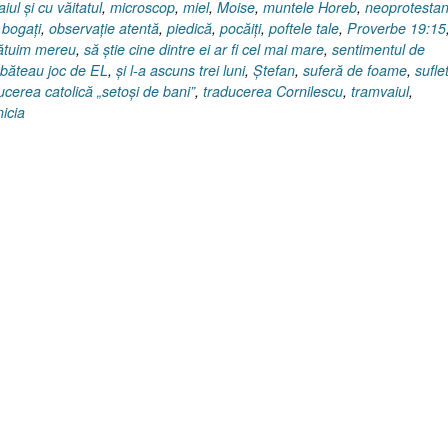
iul şi cu văitatul
,
microscop
,
miel
,
Moise
,
muntele Horeb
,
neoprotestan
bogaţi
,
observaţie atentă
,
piedică
,
pocăiţi
,
poftele tale
,
Proverbe 19:15
ătuim mereu
,
să ştie cine dintre ei ar fi cel mai mare
,
sentimentul de
i băteau joc de EL
,
şi l-a ascuns trei luni
,
Ştefan
,
suferă de foame
,
sufle
ucerea catolică „setoşi de bani”
,
traducerea Cornilescu
,
tramvaiul
,
icia