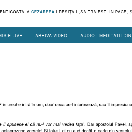
PENTICOSTALĂ
CEZAREEA
I REŞIŢA I „SĂ TRĂIEŞTI ÎN PACE, 
ISIE LIVE
ARHIVA VIDEO
AUDIO I MEDITATII DI
 Prin ureche intră în om, doar ceea ce-l interesează, sau îl impresion
re îl spusese el că nu-i vor mai vedea faţa
”. Dar apostolul Pavel, 
 optsprezece versete! Şi totuşi, ei nu aud decât o parte din versetul