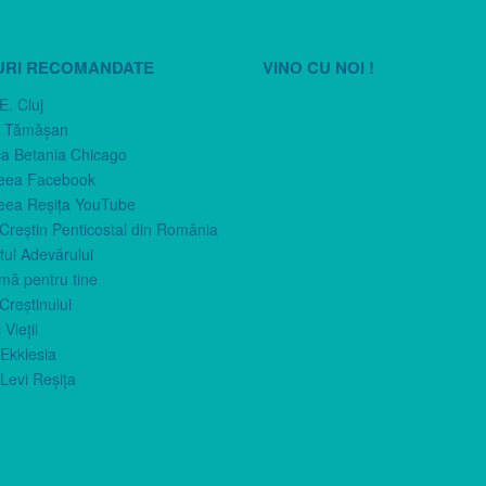
URI RECOMANDATE
VINO CU NOI !
E. Cluj
n Tămăşan
ca Betania Chicago
eea Facebook
eea Reşiţa YouTube
 Creştin Penticostal din România
ul Adevărului
imă pentru tine
Creştinului
 Vieţii
Ekklesia
Levi Reşiţa