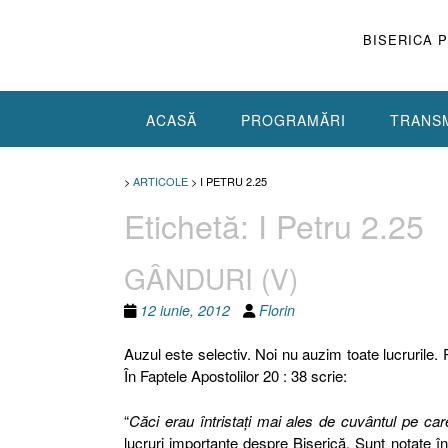
Skip
to
BISERICA 
content
ACASĂ
PROGRAMĂRI
TRANSM
>
ARTICOLE
>
I PETRU 2.25
Etichetă:
I Petru 2.25
GÂNDURI (V)
12 iunie, 2012
Florin
Auzul este selectiv. Noi nu auzim toate lucrurile.
În Faptele Apostolilor 20 : 38 scrie:
“
Căci erau întristaţi mai ales de cuvântul pe ca
lucruri importante despre Biserică. Sunt notate în