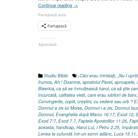
„GÂNDURI
Continue reading
→
(V)”
Partajează asta:
Partajează
Apreciază:
Studiu Biblic
„Căci erau întristaţi
,
„Nu-l opriţi
frumos
,
Ah ! Doamne
,
apostolul Pavel
,
aproapele
,
Biserica
,
ca să se înmulţească harul
,
ca să ştie car
încurcată
,
calitatea vieţii
,
care erau iubitori de bani
Convingerile
,
copiii
,
creştini
,
cu vedere sau orb ? E
Domnul a zis lui Moise
,
Domnul i-a zis
,
Domnul Isu
Domnul
,
Evanghelia după Marcu 16:17
,
Exod 12
,
E
Exod 7:7
,
Exod 7.7
,
Faptela Apostolilor 11:26
,
Fapt
aceasta
,
handicap
,
Harul Lui
,
I Petru 2.25
,
împăratu
Lenea te cufundă într-un somn adânc
,
Luca 15.11