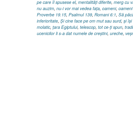
pe care îl spusese el
,
mentalităţi diferite
,
merg cu va
nu auzim
,
nu-i vor mai vedea faţa
,
oameni
,
oameni 
Proverbe 19.15
,
Psalmul 139
,
Romani 6:1
,
Să păc
inferioritate
,
Şi cine face pe om mut sau surd
,
şi îş
molatic
,
ţara Egiptului
,
telescop
,
tot ce-ţi spun
,
trad
ucenicilor li s-a dat numele de creştini
,
ureche
,
veşn