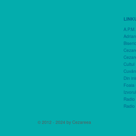
LINK
A.P.M.
Adria
Biseri
Cezar
Cezar
Cultul
Cuvânt
Din in
Foaia 
Izvorul
Radio 
Radio 
© 2012 - 2024 by Cezareea