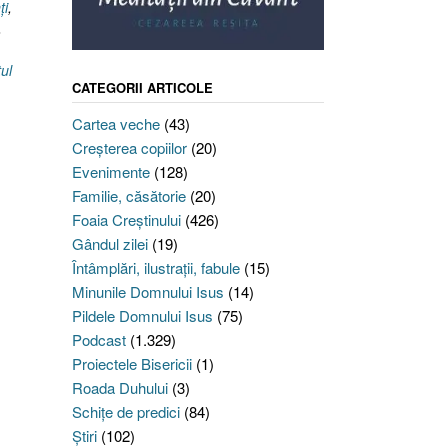
ţi
,
,
tul
CATEGORII ARTICOLE
Cartea veche
(43)
Creşterea copiilor
(20)
Evenimente
(128)
Familie, căsătorie
(20)
Foaia Creştinului
(426)
Gândul zilei
(19)
Întâmplări, ilustraţii, fabule
(15)
Minunile Domnului Isus
(14)
Pildele Domnului Isus
(75)
Podcast
(1.329)
Proiectele Bisericii
(1)
Roada Duhului
(3)
Schiţe de predici
(84)
Ştiri
(102)