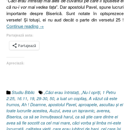
“
Căci erau întristaţi mai ales de cuvântul pe care îl spusese el
că nu-i vor mai vedea faţa
”. Dar apostolul Pavel, spune lucruri
importante despre Biserică. Sunt notate în optsprezece
versete! Şi totuşi, ei nu aud decât o parte din versetul 25 !
„GÂNDURI
Continue reading
→
(V)”
Partajează asta:
Partajează
Apreciază:
Studiu Biblic
„Căci erau întristaţi
,
„Nu-l opriţi
,
1 Petru
2:25
,
16.11
,
19
,
29-30
,
50
,
a luat un copilaş
,
A văzut că este
frumos
,
Ah ! Doamne
,
apostolul Pavel
,
aproapele
,
ascultau şi ei
toate lucrurile acestea
,
Auzul
,
avea un ispravnic
,
averea
,
Biserica
,
ca să se înmulţească harul
,
ca să ştie care dintre ei
avea să fie socotit ca cel mai mare
,
căci vorba şi limba mi-este
încurcată
,
calitatea vieţii
,
care erau iubitori de bani
,
cel care îşi