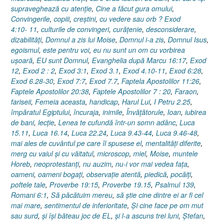
supraveghează cu atenţie
,
Cine a făcut gura omului
,
Convingerile
,
copiii
,
creştini
,
cu vedere sau orb ? Exod
4:10- 11
,
culturile de convingeri
,
curăţenie
,
desconsiderare
,
dizabilităţi
,
Domnul a zis lui Moise
,
Domnul i-a zis
,
Domnul Isus
,
egoismul
,
este pentru voi
,
eu nu sunt un om cu vorbirea
uşoară
,
EU sunt Domnul
,
Evanghelia după Marcu 16:17
,
Exod
12
,
Exod 2 : 2
,
Exod 3:1
,
Exod 3.1
,
Exod 4.10-11
,
Exod 6:28
,
Exod 6.28-30
,
Exod 7:7
,
Exod 7.7
,
Faptela Apostolilor 11:26
,
Faptele Apostolilor 20:38
,
Faptele Apostolilor 7 : 20
,
Faraon
,
fariseii
,
Femeia aceasta
,
handicap
,
Harul Lui
,
I Petru 2.25
,
împăratul Egiptului
,
încuraja
,
inimile
,
Învăţătorule
,
Ioan
,
iubirea
de bani
,
lecţie
,
Lenea te cufundă într-un somn adânc
,
Luca
15.11
,
Luca 16.14
,
Luca 22.24
,
Luca 9.43-44
,
Luca 9.46-48
,
mai ales de cuvântul pe care îl spusese el
,
mentalităţi diferite
,
merg cu vaiul şi cu văitatul
,
microscop
,
miel
,
Moise
,
muntele
Horeb
,
neoprotestanţi
,
nu auzim
,
nu-i vor mai vedea faţa
,
oameni
,
oameni bogaţi
,
observaţie atentă
,
piedică
,
pocăiţi
,
poftele tale
,
Proverbe 19:15
,
Proverbe 19.15
,
Psalmul 139
,
Romani 6:1
,
Să păcătuim mereu
,
să ştie cine dintre ei ar fi cel
mai mare
,
sentimentul de inferioritate
,
Şi cine face pe om mut
sau surd
,
şi îşi băteau joc de EL
,
şi l-a ascuns trei luni
,
Ştefan
,