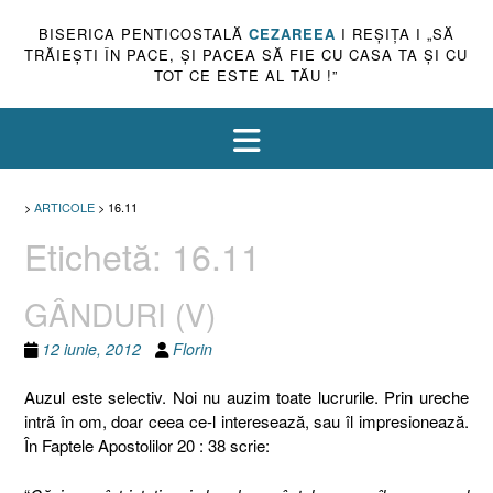
BISERICA PENTICOSTALĂ
CEZAREEA
I REŞIŢA I „SĂ
TRĂIEŞTI ÎN PACE, ŞI PACEA SĂ FIE CU CASA TA ŞI CU
TOT CE ESTE AL TĂU !”
>
ARTICOLE
>
16.11
Etichetă:
16.11
GÂNDURI (V)
12 iunie, 2012
Florin
Auzul este selectiv. Noi nu auzim toate lucrurile. Prin ureche
intră în om, doar ceea ce-l interesează, sau îl impresionează.
În Faptele Apostolilor 20 : 38 scrie: