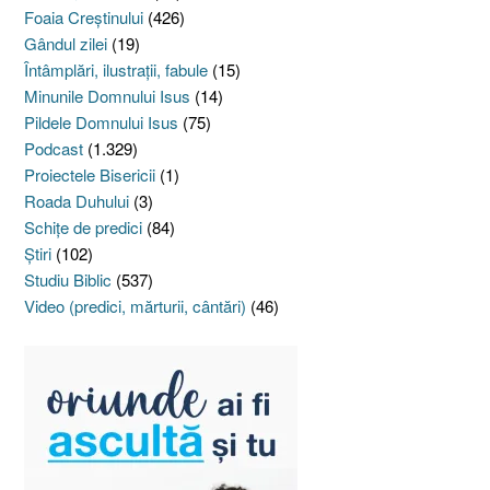
Foaia Creştinului
(426)
Gândul zilei
(19)
Întâmplări, ilustraţii, fabule
(15)
Minunile Domnului Isus
(14)
Pildele Domnului Isus
(75)
Podcast
(1.329)
Proiectele Bisericii
(1)
Roada Duhului
(3)
Schiţe de predici
(84)
Ştiri
(102)
Studiu Biblic
(537)
Video (predici, mărturii, cântări)
(46)