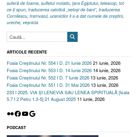
suferă de foame
,
sufletul molatic
,
ţara Egiptului
,
telescop
,
tot
ce-ţi spun
,
traducerea catolică „setoşi de bani”
,
traducerea
Cornilescu
,
tramvaiul
,
ucenicilor li s-a dat numele de creştini
,
ureche
,
veşnicia
ARTICOLE RECENTE
Foaia Creștinului Nr. 554 I D. 21 Iunie 2026
21 iunie, 2026
Foaia Creștinului Nr. 553 I D. 14 Iunie 2026
14 iunie, 2026
Foaia Creștinului Nr. 552 I D. 7 Iunie 2026
13 iunie, 2026
Foaia Creștinului Nr. 551 I D. 31 Mai 2026
13 iunie, 2026
233 I 2025. VIA ȘI LENEVIA SAU LENEA SPIRITUALĂ [Isaia
5.7 I 2 Petru 1.3-5] 21 August 2025
11 iunie, 2026
Flickr
Facebook
YouTube
Google
PODCAST