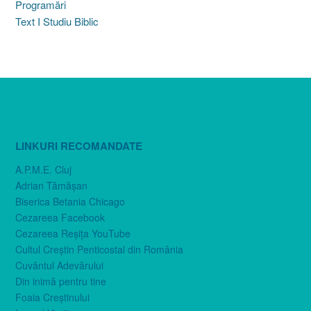
Programări
Text I Studiu Biblic
LINKURI RECOMANDATE
A.P.M.E. Cluj
Adrian Tămăşan
Biserica Betania Chicago
Cezareea Facebook
Cezareea Reşiţa YouTube
Cultul Creştin Penticostal din România
Cuvântul Adevărului
Din inimă pentru tine
Foaia Creştinului