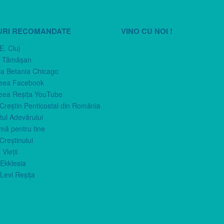
URI RECOMANDATE
VINO CU NOI !
E. Cluj
n Tămăşan
ca Betania Chicago
eea Facebook
eea Reşiţa YouTube
 Creştin Penticostal din România
ul Adevărului
imă pentru tine
Creştinului
 Vieţii
Ekklesia
Levi Reşiţa