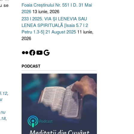
Foaia Creștinului Nr. 551 I D. 31 Mai
u se
2026
13 iunie, 2026
233 I 2025. VIA ȘI LENEVIA SAU
LENEA SPIRITUALĂ [Isaia 5.7 I 2
Petru 1.3-5] 21 August 2025
11 iunie,
2026
Flickr
Facebook
YouTube
Google
PODCAST
5.12
,
şi
 nu
.18
,