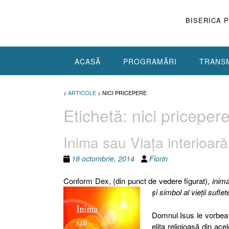
Skip
to
BISERICA 
content
ACASĂ
PROGRAMĂRI
TRANSM
>
ARTICOLE
>
NICI PRICEPERE
Etichetă:
nici priceper
Inima sau Viaţa interioară
18 octombrie, 2014
Florin
Conform Dex, (din punct de vedere figurat),
inim
şi simbol al vieţii suflet
Domnul Isus le vorbea i
elita religioasă din ac