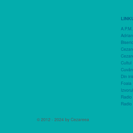
LINK
A.P.M.
Adria
Biseri
Cezar
Cezar
Cultul
Cuvânt
Din in
Foaia 
Izvorul
Radio 
Radio 
© 2012 - 2024 by Cezareea