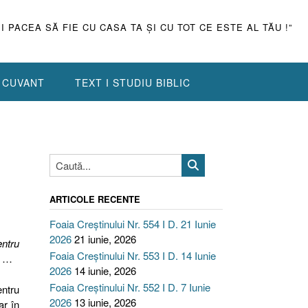
ŞI PACEA SĂ FIE CU CASA TA ŞI CU TOT CE ESTE AL TĂU !”
N CUVANT
TEXT I STUDIU BIBLIC
ARTICOLE RECENTE
Foaia Creștinului Nr. 554 I D. 21 Iunie
2026
21 iunie, 2026
entru
Foaia Creștinului Nr. 553 I D. 14 Iunie
ă …
2026
14 iunie, 2026
Foaia Creștinului Nr. 552 I D. 7 Iunie
entru
2026
13 iunie, 2026
ar în