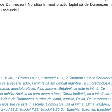
te de Dumnezeu !
Nu ştiau în mod practic faptul că de Dumnezeu n
m) ascunde !
11.31-32
,
1 Cronici 29.17
,
1 samuel 16.7
,
2 Corinteni 1.12
,
2 Corinteni 
 va şi secera
,
adu-Ţi aminte că am umblat înaintea Ta cu credincioşie 
nania
,
apostolul Pavel
,
Asa
,
ascuns
,
Beţaleel
,
ce este în inimă
,
Ce
ntea ochilor Aceluia cu care avem a face
,
Cortul întâlnirii
,
cu o inimă care
nimă date de Dumnezeu
,
curăţia de inimă
,
curviile
,
David
,
Deuteronom 11
 Isus ştie ce este în ascuns
,
Domnul Se uită la inimă
,
Elima vrăjitorul
,
,
Exod 36.2
,
Exodul 7.23
,
Exodul 9.20-21
,
Ezechia
,
Ezechiel
,
Ezechiel