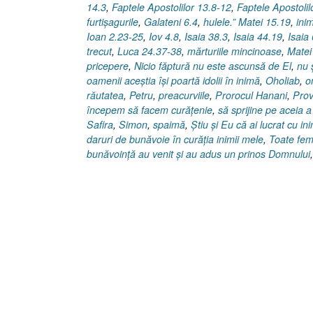
14.3
,
Faptele Apostolilor 13.8-12
,
Faptele Apostolil
furtişagurile
,
Galateni 6.4
,
hulele.” Matei 15.19
,
ini
Ioan 2.23-25
,
Iov 4.8
,
Isaia 38.3
,
Isaia 44.19
,
Isaia
trecut
,
Luca 24.37-38
,
mărturiile mincinoase
,
Matei
pricepere
,
Nicio făptură nu este ascunsă de El
,
nu 
oamenii aceştia îşi poartă idolii în inimă
,
Oholiab
,
o
răutatea
,
Petru
,
preacurviile
,
Prorocul Hanani
,
Prov
începem să facem curăţenie
,
să sprijine pe aceia a
Safira
,
Simon
,
spaimă
,
Ştiu şi Eu că ai lucrat cu in
daruri de bunăvoie în curăţia inimii mele
,
Toate feme
bunăvoinţă au venit şi au adus un prinos Domnului