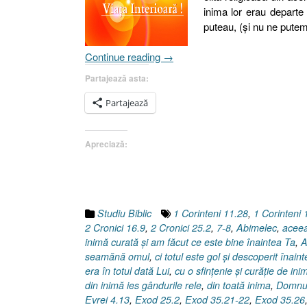
inima lor erau depar
puteau, (şi nu ne pute
„Inima
Continue reading
→
sau
Partajează asta:
Viaţa
interioară
Partajează
[Matei
23.1-
Apreciază:
23]”
Studiu Biblic
1 Corinteni 11.28
,
1 Corinteni 
2 Cronici 16.9
,
2 Cronici 25.2
,
7-8
,
Abimelec
,
aceea
inimă curată şi am făcut ce este bine înaintea Ta
,
A
seamănă omul
,
ci totul este gol şi descoperit înai
era în totul dată Lui
,
cu o sfinţenie şi curăţie de i
din inimă ies gândurile rele
,
din toată inima
,
Domnul
Evrei 4.13
,
Exod 25.2
,
Exod 35.21-22
,
Exod 35.26