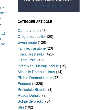
3.2
,
 din
i
CATEGORII ARTICOLE
i
,
ă
Cartea veche
(43)
,
să
Creşterea copiilor
(20)
e
,
Evenimente
(128)
este
Familie, căsătorie
(20)
Foaia Creştinului
(426)
Gândul zilei
(19)
Întâmplări, ilustraţii, fabule
(15)
Minunile Domnului Isus
(14)
Pildele Domnului Isus
(75)
Podcast
(1.329)
Proiectele Bisericii
(1)
Roada Duhului
(3)
Schiţe de predici
(84)
Ştiri
(102)