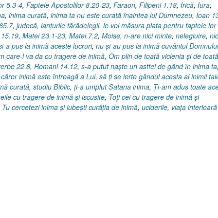
or 5.3-4
,
Faptele Apostolilor 8.20-23
,
Faraon
,
Filipeni 1.18
,
frică
,
fura
,
ma
,
inima curată
,
inima ta nu este curată înaintea lui Dumnezeu
,
Ioan 1
 65.7
,
judecă
,
lanţurile fărădelegii
,
le voi măsura plata pentru faptele lor
 15.19
,
Matei 23.1-23
,
Matei 7.2
,
Moise
,
n-are nici minte
,
nelegiuire
,
nic
şi-a pus la inimă aceste lucruri
,
nu şi-au pus la inimă cuvântul Domnulu
m care-l va da cu tragere de inimă
,
Om plin de toată viclenia şi de toat
erbe 22.8
,
Romani 14.12
,
s-a putut naşte un astfel de gând în inima ta
 căror inimă este întreagă a Lui
,
să ţi se ierte gândul acesta al inimii tal
imă curată
,
studiu Biblic
,
ţi-a umplut Satana inima
,
Ţi-am adus toate ac
ile cu tragere de inimă şi iscusite
,
Toţi cei cu tragere de inimă şi
,
Tu cercetezi inima şi iubeşti curăţia de inimă
,
uciderile
,
viaţa interioară