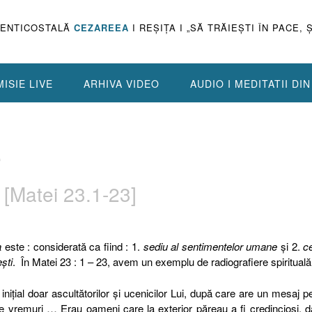
PENTICOSTALĂ
CEZAREEA
I REŞIŢA I „SĂ TRĂIEŞTI ÎN PACE, 
ISIE LIVE
ARHIVA VIDEO
AUDIO I MEDITATII DI
e
 [Matei 23.1-23]
a
este : considerată ca fiind : 1.
sediu al sentimentelor umane
şi 2.
c
eşti
.
În Matei 23 : 1 – 23, avem un exemplu de radiografiere spiritual
niţial doar ascultătorilor şi ucenicilor Lui, după care are un mesaj p
ele vremuri … Erau oameni care la exterior păreau a fi credincioşi, d