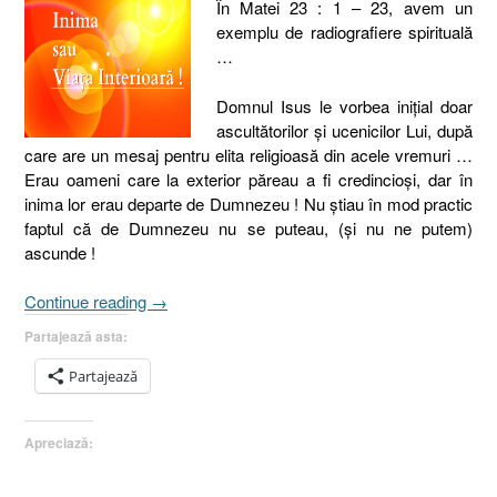
În Matei 23 : 1 – 23, avem un
exemplu de radiografiere spirituală
…
Domnul Isus le vorbea iniţial doar
ascultătorilor şi ucenicilor Lui, după
care are un mesaj pentru elita religioasă din acele vremuri …
Erau oameni care la exterior păreau a fi credincioşi, dar în
inima lor erau departe de Dumnezeu !
Nu ştiau în mod practic
faptul că de Dumnezeu nu se puteau, (şi nu ne putem)
ascunde !
„Inima
Continue reading
→
sau
Partajează asta:
Viaţa
interioară
Partajează
[Matei
23.1-
Apreciază:
23]”