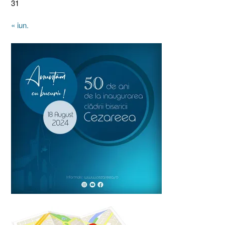
31
« iun.