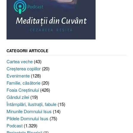
CATEGORII ARTICOLE
Cartea veche
(43)
Creşterea copiilor
(20)
Evenimente
(128)
Familie, căsătorie
(20)
Foaia Creştinului
(426)
Gândul zilei
(19)
Întâmplări, ilustraţii, fabule
(15)
Minunile Domnului Isus
(14)
Pildele Domnului Isus
(75)
Podcast
(1.329)
Proiectele Bisericii
(1)