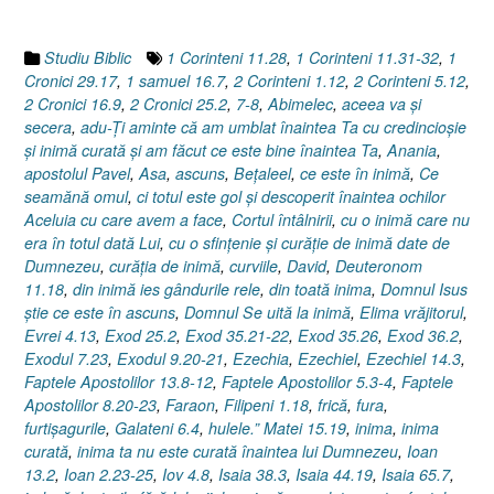
Studiu Biblic
1 Corinteni 11.28
,
1 Corinteni 11.31-32
,
1
Cronici 29.17
,
1 samuel 16.7
,
2 Corinteni 1.12
,
2 Corinteni 5.12
,
2 Cronici 16.9
,
2 Cronici 25.2
,
7-8
,
Abimelec
,
aceea va şi
secera
,
adu-Ţi aminte că am umblat înaintea Ta cu credincioşie
şi inimă curată şi am făcut ce este bine înaintea Ta
,
Anania
,
apostolul Pavel
,
Asa
,
ascuns
,
Beţaleel
,
ce este în inimă
,
Ce
seamănă omul
,
ci totul este gol şi descoperit înaintea ochilor
Aceluia cu care avem a face
,
Cortul întâlnirii
,
cu o inimă care nu
era în totul dată Lui
,
cu o sfinţenie şi curăţie de inimă date de
Dumnezeu
,
curăţia de inimă
,
curviile
,
David
,
Deuteronom
11.18
,
din inimă ies gândurile rele
,
din toată inima
,
Domnul Isus
ştie ce este în ascuns
,
Domnul Se uită la inimă
,
Elima vrăjitorul
,
Evrei 4.13
,
Exod 25.2
,
Exod 35.21-22
,
Exod 35.26
,
Exod 36.2
,
Exodul 7.23
,
Exodul 9.20-21
,
Ezechia
,
Ezechiel
,
Ezechiel 14.3
,
Faptele Apostolilor 13.8-12
,
Faptele Apostolilor 5.3-4
,
Faptele
Apostolilor 8.20-23
,
Faraon
,
Filipeni 1.18
,
frică
,
fura
,
furtişagurile
,
Galateni 6.4
,
hulele.” Matei 15.19
,
inima
,
inima
curată
,
inima ta nu este curată înaintea lui Dumnezeu
,
Ioan
13.2
,
Ioan 2.23-25
,
Iov 4.8
,
Isaia 38.3
,
Isaia 44.19
,
Isaia 65.7
,