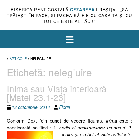
BISERICA PENTICOSTALĂ
CEZAREEA
I REŞIŢA I „SĂ
TRĂIEŞTI ÎN PACE, ŞI PACEA SĂ FIE CU CASA TA ŞI CU
TOT CE ESTE AL TĂU !”
>
ARTICOLE
>
NELEGIUIRE
Etichetă:
nelegiuire
Inima sau Viaţa interioară
[Matei 23.1-23]
18 octombrie, 2014
Florin
Conform Dex, (din punct de vedere figurat),
inima
este :
considerată ca fiind : 1.
sediu al sentimentelor umane
şi 2.
centru şi simbol al vieţii sufleteşti
.