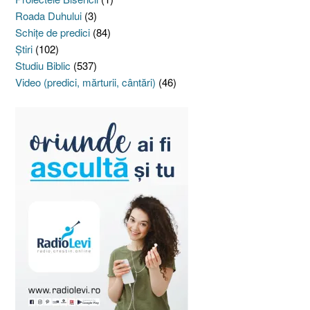
Roada Duhului
(3)
Schiţe de predici
(84)
Ştiri
(102)
Studiu Biblic
(537)
Video (predici, mărturii, cântări)
(46)