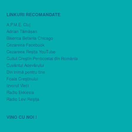
LINKURI RECOMANDATE
A.P.M.E. Cluj
Adrian Tămăşan
Biserica Betania Chicago
Cezareea Facebook
Cezareea Reşiţa YouTube
Cultul Creştin Penticostal din România
Cuvântul Adevărului
Din inimă pentru tine
Foaia Creştinului
Izvorul Vieţii
Radio Ekklesia
Radio Levi Reşiţa
VINO CU NOI !