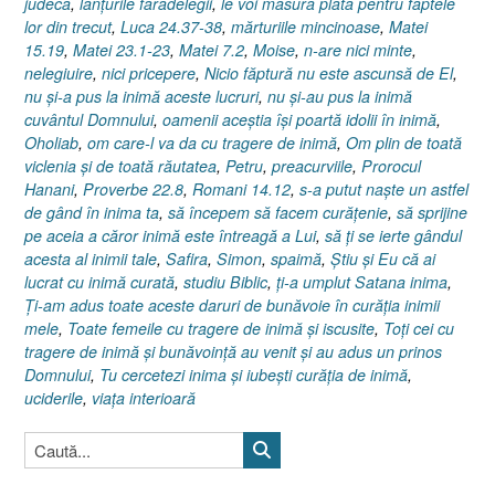
judecă
,
lanţurile fărădelegii
,
le voi măsura plata pentru faptele
lor din trecut
,
Luca 24.37-38
,
mărturiile mincinoase
,
Matei
15.19
,
Matei 23.1-23
,
Matei 7.2
,
Moise
,
n-are nici minte
,
nelegiuire
,
nici pricepere
,
Nicio făptură nu este ascunsă de El
,
nu şi-a pus la inimă aceste lucruri
,
nu şi-au pus la inimă
cuvântul Domnului
,
oamenii aceştia îşi poartă idolii în inimă
,
Oholiab
,
om care-l va da cu tragere de inimă
,
Om plin de toată
viclenia şi de toată răutatea
,
Petru
,
preacurviile
,
Prorocul
Hanani
,
Proverbe 22.8
,
Romani 14.12
,
s-a putut naşte un astfel
de gând în inima ta
,
să începem să facem curăţenie
,
să sprijine
pe aceia a căror inimă este întreagă a Lui
,
să ţi se ierte gândul
acesta al inimii tale
,
Safira
,
Simon
,
spaimă
,
Ştiu şi Eu că ai
lucrat cu inimă curată
,
studiu Biblic
,
ţi-a umplut Satana inima
,
Ţi-am adus toate aceste daruri de bunăvoie în curăţia inimii
mele
,
Toate femeile cu tragere de inimă şi iscusite
,
Toţi cei cu
tragere de inimă şi bunăvoinţă au venit şi au adus un prinos
Domnului
,
Tu cercetezi inima şi iubeşti curăţia de inimă
,
uciderile
,
viaţa interioară