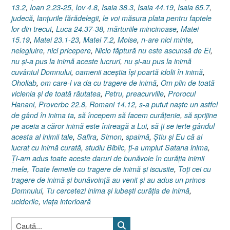
13.2
,
Ioan 2.23-25
,
Iov 4.8
,
Isaia 38.3
,
Isaia 44.19
,
Isaia 65.7
,
judecă
,
lanţurile fărădelegii
,
le voi măsura plata pentru faptele
lor din trecut
,
Luca 24.37-38
,
mărturiile mincinoase
,
Matei
15.19
,
Matei 23.1-23
,
Matei 7.2
,
Moise
,
n-are nici minte
,
nelegiuire
,
nici pricepere
,
Nicio făptură nu este ascunsă de El
,
nu şi-a pus la inimă aceste lucruri
,
nu şi-au pus la inimă
cuvântul Domnului
,
oamenii aceştia îşi poartă idolii în inimă
,
Oholiab
,
om care-l va da cu tragere de inimă
,
Om plin de toată
viclenia şi de toată răutatea
,
Petru
,
preacurviile
,
Prorocul
Hanani
,
Proverbe 22.8
,
Romani 14.12
,
s-a putut naşte un astfel
de gând în inima ta
,
să începem să facem curăţenie
,
să sprijine
pe aceia a căror inimă este întreagă a Lui
,
să ţi se ierte gândul
acesta al inimii tale
,
Safira
,
Simon
,
spaimă
,
Ştiu şi Eu că ai
lucrat cu inimă curată
,
studiu Biblic
,
ţi-a umplut Satana inima
,
Ţi-am adus toate aceste daruri de bunăvoie în curăţia inimii
mele
,
Toate femeile cu tragere de inimă şi iscusite
,
Toţi cei cu
tragere de inimă şi bunăvoinţă au venit şi au adus un prinos
Domnului
,
Tu cercetezi inima şi iubeşti curăţia de inimă
,
uciderile
,
viaţa interioară