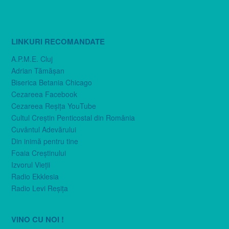
LINKURI RECOMANDATE
A.P.M.E. Cluj
Adrian Tămăşan
Biserica Betania Chicago
Cezareea Facebook
Cezareea Reşiţa YouTube
Cultul Creştin Penticostal din România
Cuvântul Adevărului
Din inimă pentru tine
Foaia Creştinului
Izvorul Vieţii
Radio Ekklesia
Radio Levi Reşiţa
VINO CU NOI !