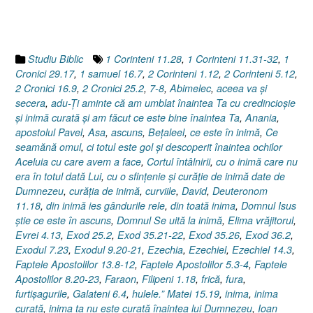
Studiu Biblic
1 Corinteni 11.28
,
1 Corinteni 11.31-32
,
1
Cronici 29.17
,
1 samuel 16.7
,
2 Corinteni 1.12
,
2 Corinteni 5.12
,
2 Cronici 16.9
,
2 Cronici 25.2
,
7-8
,
Abimelec
,
aceea va şi
secera
,
adu-Ţi aminte că am umblat înaintea Ta cu credincioşie
şi inimă curată şi am făcut ce este bine înaintea Ta
,
Anania
,
apostolul Pavel
,
Asa
,
ascuns
,
Beţaleel
,
ce este în inimă
,
Ce
seamănă omul
,
ci totul este gol şi descoperit înaintea ochilor
Aceluia cu care avem a face
,
Cortul întâlnirii
,
cu o inimă care nu
era în totul dată Lui
,
cu o sfinţenie şi curăţie de inimă date de
Dumnezeu
,
curăţia de inimă
,
curviile
,
David
,
Deuteronom
11.18
,
din inimă ies gândurile rele
,
din toată inima
,
Domnul Isus
ştie ce este în ascuns
,
Domnul Se uită la inimă
,
Elima vrăjitorul
,
Evrei 4.13
,
Exod 25.2
,
Exod 35.21-22
,
Exod 35.26
,
Exod 36.2
,
Exodul 7.23
,
Exodul 9.20-21
,
Ezechia
,
Ezechiel
,
Ezechiel 14.3
,
Faptele Apostolilor 13.8-12
,
Faptele Apostolilor 5.3-4
,
Faptele
Apostolilor 8.20-23
,
Faraon
,
Filipeni 1.18
,
frică
,
fura
,
furtişagurile
,
Galateni 6.4
,
hulele.” Matei 15.19
,
inima
,
inima
curată
,
inima ta nu este curată înaintea lui Dumnezeu
,
Ioan