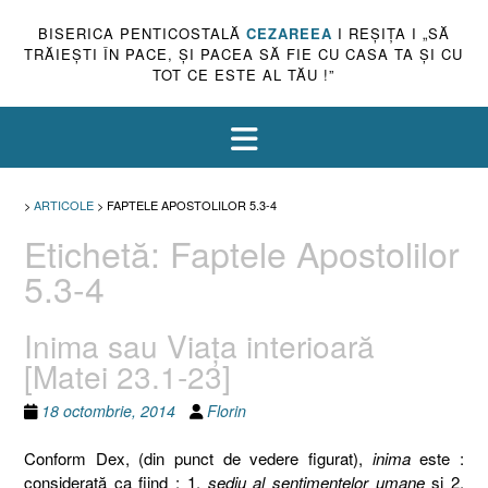
BISERICA PENTICOSTALĂ
CEZAREEA
I REŞIŢA I „SĂ
TRĂIEŞTI ÎN PACE, ŞI PACEA SĂ FIE CU CASA TA ŞI CU
TOT CE ESTE AL TĂU !”
>
ARTICOLE
>
FAPTELE APOSTOLILOR 5.3-4
Etichetă:
Faptele Apostolilor
5.3-4
Inima sau Viaţa interioară
[Matei 23.1-23]
18 octombrie, 2014
Florin
Conform Dex, (din punct de vedere figurat),
inima
este :
considerată ca fiind : 1.
sediu al sentimentelor umane
şi 2.