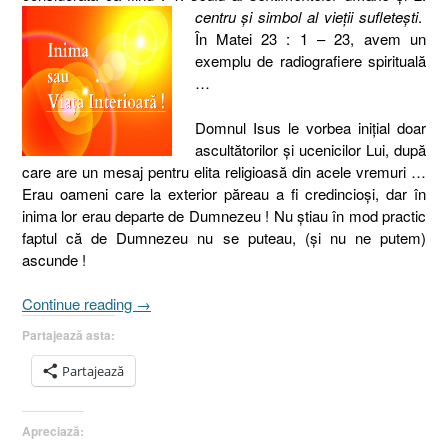
centru şi simbol al vieţii sufleteşti
.
În Matei 23 : 1 – 23, avem un
exemplu de radiografiere spirituală
…
Domnul Isus le vorbea iniţial doar
ascultătorilor şi ucenicilor Lui, după
care are un mesaj pentru elita religioasă din acele vremuri …
Erau oameni care la exterior păreau a fi credincioşi, dar în
inima lor erau departe de Dumnezeu !
Nu ştiau în mod practic
faptul că de Dumnezeu nu se puteau, (şi nu ne putem)
ascunde !
„Inima
Continue reading
→
sau
Partajează asta:
Viaţa
interioară
Partajează
[Matei
23.1-
Apreciază:
23]”