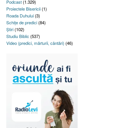
Podcast
(1.329)
Proiectele Bisericii
(1)
Roada Duhului
(3)
Schiţe de predici
(84)
Ştiri
(102)
Studiu Biblic
(537)
Video (predici, mărturii, cântări)
(46)