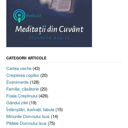
CATEGORII ARTICOLE
Cartea veche
(43)
Creşterea copiilor
(20)
Evenimente
(128)
Familie, căsătorie
(20)
Foaia Creştinului
(426)
Gândul zilei
(19)
Întâmplări, ilustraţii, fabule
(15)
Minunile Domnului Isus
(14)
Pildele Domnului Isus
(75)