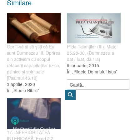
Similare
Opriţi-vă şi să ştiţi că Eu
Pilda Talanţilor (III), Matei
sunt Dumnezeu III. Oprirea
25.28-30, (Dumnezeu a
din activism cu scopul
dat / luat, dă / ia)
refacerii capacităţilor fizice,
9 ianuarie, 2015
psihice şi spirituale
În „Pildele Domnului Isus”
[Psalmul 46.10]
3 aprilie, 2020
În „Studiu Biblic”
17. INFERIORITATEA
INTERIOARĂ [Exod 2.2,