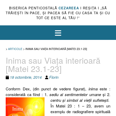
BISERICA PENTICOSTALĂ
CEZAREEA
I REŞIŢA I „SĂ
TRĂIEŞTI ÎN PACE, ŞI PACEA SĂ FIE CU CASA TA ŞI CU
TOT CE ESTE AL TĂU !”
>
ARTICOLE
>
INIMA SAU VIAŢA INTERIOARĂ [MATEI 23.1-23]
Inima sau Viaţa interioară
[Matei 23.1-23]
18 octombrie, 2014
Florin
Conform Dex, (din punct de vedere figurat),
inima
este :
considerată ca fiind : 1.
sediu al sentimentelor umane
şi 2.
centru şi simbol al vieţii sufleteşti
.
În Matei 23 : 1 – 23, avem un
exemplu de radiografiere spirituală