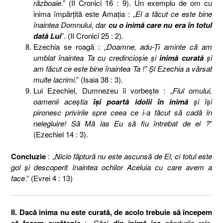
războaie
.” (II Cronici 16 : 9). Un exemplu de om cu
inima împărţită este Amaţia : „
El a făcut ce este bine
înaintea Domnului, dar
cu o inimă care nu era în totul
dată Lui
”. (II Cronici 25 : 2).
Ezechia se roagă : „
Doamne, adu-Ţi aminte că am
umblat înaintea Ta cu credincioşie şi
inimă curată
şi
am făcut ce este bine înaintea Ta !” Şi Ezechia a vărsat
multe lacrimi
.” (Isaia 38 : 3).
Lui Ezechiel, Dumnezeu îi vorbeşte : „
Fiul omului,
oamenii aceştia
îşi poartă idolii în inimă
şi îşi
pironesc privirile spre ceea ce i-a făcut să cadă în
nelegiuire! Să Mă las Eu să fiu întrebat de ei ?
”
(Ezechiel 14 : 3).
Concluzie
: „
Nicio făptură nu este ascunsă de El, ci totul este
gol şi descoperit înaintea ochilor Aceluia cu care avem a
face
.” (Evrei 4 : 13)
II. Dacă inima nu este curată, de acolo trebuie să începem
: „
Căci
gândurile rele,