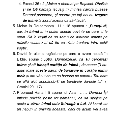
Exodul 36 : 2 „
Moise a chemat pe Beţaleel, Oholiab
şi pe toţi bărbaţii iscusiţi în mintea cărora pusese
Domnul pricepere, şi anume pe toţi cei cu
tragere
de inimă
la lucrul acesta ca să-l facă
”.
Moise în Deuteronom 11 : 18 spunea : „
Puneţi-vă
,
dar,
în inimă
şi în suflet aceste cuvinte pe care vi le
spun. Să le legaţi ca un semn de aducere aminte pe
mâinile voastre şi să fie ca nişte fruntare între ochii
voştri
”.
David, în ultima rugăciune pe care o avem notată în
Biblie, spune : „
Ştiu, Dumnezeule, că
Tu cercetezi
inima
şi că
iubeşti curăţia de inimă
; de aceea Ţi-am
adus toate aceste daruri de bunăvoie
în curăţia inimii
mele
şi am văzut acum cu bucurie pe poporul Tău care
se află aici, aducându-Ţi de bunăvoie darurile lui
”. (I
Cronici 29 : 17).
Proorocul Hanani îi spune lui Asa : „ …
Domnul Îşi
întinde privirile peste tot pământul, ca să sprijine pe
aceia
a căror inimă este întreagă a Lui
. Ai lucrat ca
un nebun în privinţa aceasta, căci de acum vei avea