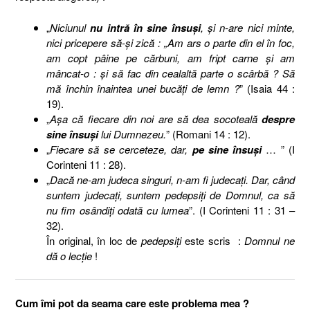
„
Niciunul
nu intră în sine însuşi
, şi n-are nici minte,
nici pricepere să-şi zică : „Am ars o parte din el în foc,
am copt pâine pe cărbuni, am fript carne şi am
mâncat-o : şi să fac din cealaltă parte o scârbă ? Să
mă închin înaintea unei bucăţi de lemn ?
” (Isaia 44 :
19).
„
Aşa că fiecare din noi are să dea socoteală
despre
sine însuşi
lui Dumnezeu.
” (Romani 14 : 12).
„
Fiecare să se cerceteze, dar,
pe sine însuşi
… ” (I
Corinteni 11 : 28).
„
Dacă ne-am judeca singuri, n-am fi judecaţi. Dar, când
suntem judecaţi, suntem pedepsiţi de Domnul, ca să
nu fim osândiţi odată cu lumea
”. (I Corinteni 11 : 31 –
32).
În original, în loc de
pedepsiţi
este scris :
Domnul ne
dă o lecţie
!
Cum îmi pot da seama care este problema mea ?