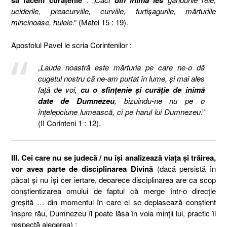
să facem curăţenie
din inimă ies
uciderile, preacurviile, curviile, furtişagurile, mărturiile
mincinoase, hulele
.” (Matei 15 : 19).
Apostolul Pavel le scria Corintenilor :
„
Lauda noastră este mărturia pe care ne-o dă
cugetul nostru că ne-am purtat în lume, şi mai ales
faţă de voi,
cu o sfinţenie şi curăţie de inimă
date de Dumnezeu
, bizuindu-ne nu pe o
înţelepciune lumească, ci pe harul lui Dumnezeu
.”
(II Corinteni 1 : 12).
III. Cei care nu se judecă / nu îşi analizează viaţa şi trăirea,
vor avea parte de disciplinarea Divină
(dacă persistă în
păcat şi nu îşi cer iertare, deoarece disciplinarea are ca scop
conştientizarea omului de faptul că merge într-o direcţie
greşită … din momentul în care el se deplasează conştient
înspre rău, Dumnezeu îl poate lăsa în voia minţii lui, practic îi
respectă alegerea) :