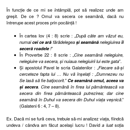
În funcţie de ce mi se
întâmplă
, pot să realizez unde am
greşit. De ce ? Omul va secera ce seamănă, dacă nu
întrerupe acest proces prin pocăinţă !
În cartea Iov (4 : 8) scrie : „
După câte am văzut eu,
numai
cei ce ară
fărădelegea
şi seamănă
nelegiuirea
îi
seceră roadele
!
”
În Proverbe 22 : 8 scrie : „
Cine seamănă nelegiuire,
nelegiuire va secera, şi nuiaua nelegiuirii lui este gata
”.
Şi apostolul Pavel le scria Galatenilor : „
Fiecare să-şi
cerceteze fapta lui … Nu vă înşelaţi : „Dumnezeu nu
Se lasă să fie batjocorit.”
Ce seamănă omul, aceea va
şi secera
. Cine seamănă în firea lui pământească va
secera din firea pământească putrezirea; dar cine
seamănă în Duhul va secera din Duhul viaţa veşnică
.”
(Galateni 6 : 4, 7 – 8).
Ex. Dacă mi se fură ceva, trebuie să-mi analizez viaţa, fiindcă
undeva / cândva am făcut acelaşi lucru ! David
a luat
soţia