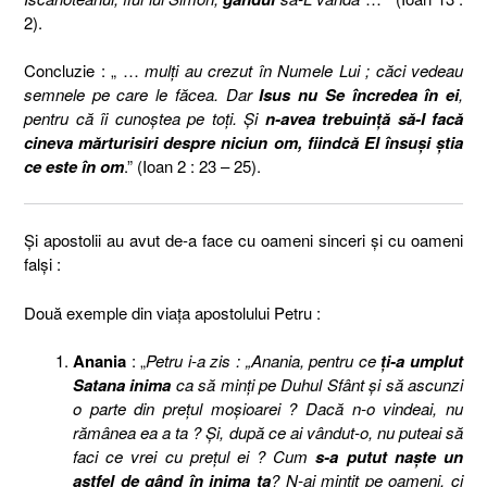
2).
Concluzie : „ …
mulţi au crezut în Numele Lui ; căci vedeau
semnele pe care le făcea. Dar
Isus nu Se încredea în ei
,
pentru că îi cunoştea pe toţi. Şi
n-avea trebuinţă să-I facă
cineva mărturisiri despre niciun om, fiindcă El însuşi ştia
ce este în om
.” (Ioan 2 : 23 – 25).
Şi apostolii au avut de-a face cu oameni sinceri şi cu oameni
falşi :
Două exemple din viaţa apostolului Petru :
Anania
: „
Petru i-a zis : „Anania, pentru ce
ţi-a umplut
Satana inima
ca să minţi pe Duhul Sfânt şi să ascunzi
o parte din preţul moşioarei ? Dacă n-o vindeai, nu
rămânea ea a ta ? Şi, după ce ai vândut-o, nu puteai să
faci ce vrei cu preţul ei ? Cum
s-a putut naşte un
astfel de gând în inima ta
? N-ai minţit pe oameni, ci