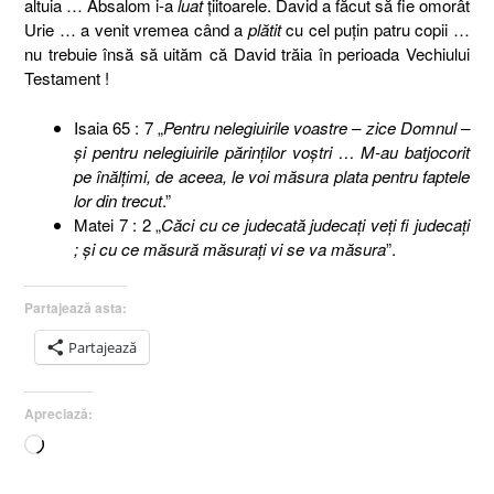
altuia … Absalom i-a
luat
ţiitoarele. David a făcut să fie omorât
Urie … a venit vremea când a
plătit
cu cel puţin patru copii …
nu trebuie însă să uităm că David trăia în perioada Vechiului
Testament !
Isaia 65 : 7 „
Pentru nelegiuirile voastre – zice Domnul –
şi pentru nelegiuirile părinţilor voştri … M-au batjocorit
pe înălţimi, de aceea, le voi măsura plata pentru faptele
lor din trecut
.”
Matei 7 : 2 „
Căci cu ce judecată judecaţi veţi fi judecaţi
; şi cu ce măsură măsuraţi vi se va măsura
”.
Partajează asta:
Partajează
Apreciază:
Încarc...