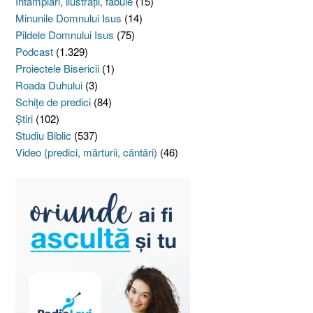
Întâmplări, ilustraţii, fabule
(15)
Minunile Domnului Isus
(14)
Pildele Domnului Isus
(75)
Podcast
(1.329)
Proiectele Bisericii
(1)
Roada Duhului
(3)
Schiţe de predici
(84)
Ştiri
(102)
Studiu Biblic
(537)
Video (predici, mărturii, cântări)
(46)