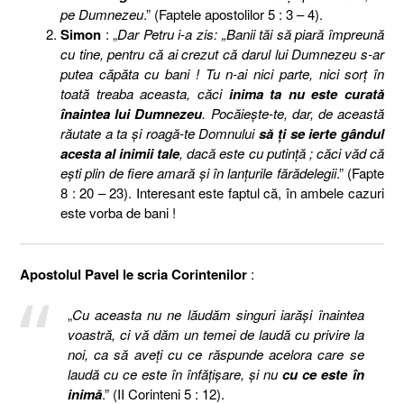
pe Dumnezeu
.” (Faptele apostolilor 5 : 3 – 4).
Simon
: „
Dar Petru i-a zis: „Banii tăi să piară împreună
cu tine, pentru că ai crezut că darul lui Dumnezeu s-ar
putea căpăta cu bani ! Tu n-ai nici parte, nici sorţ în
toată treaba aceasta, căci
inima ta nu este curată
înaintea lui Dumnezeu
. Pocăieşte-te, dar, de această
răutate a ta şi roagă-te Domnului
să ţi se ierte gândul
acesta al inimii tale
, dacă este cu putinţă ; căci văd că
eşti plin de fiere amară şi în lanţurile fărădelegii
.” (Fapte
8 : 20 – 23). Interesant este faptul că, în ambele cazuri
este vorba de bani !
Apostolul Pavel le scria Corintenilor
:
„
Cu aceasta nu ne lăudăm singuri iarăşi înaintea
voastră, ci vă dăm un temei de laudă cu privire la
noi, ca să aveţi cu ce răspunde acelora care se
laudă cu ce este în înfăţişare, şi nu
cu ce este în
inimă
.” (II Corinteni 5 : 12).