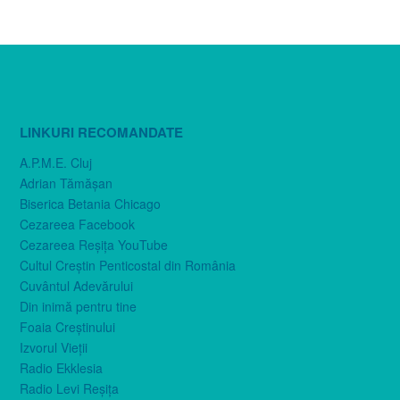
LINKURI RECOMANDATE
A.P.M.E. Cluj
Adrian Tămăşan
Biserica Betania Chicago
Cezareea Facebook
Cezareea Reşiţa YouTube
Cultul Creştin Penticostal din România
Cuvântul Adevărului
Din inimă pentru tine
Foaia Creştinului
Izvorul Vieţii
Radio Ekklesia
Radio Levi Reşiţa