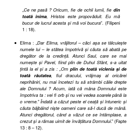
„
Ce ne pasă ? Oricum, fie de ochii lumii, fie
din
toată inima
, Hristos este propovăduit. Eu mă
bucur de lucrul acesta şi mă voi bucura
”. (Filipeni
1 : 18).
Elima : „
Dar Elima, vrăjitorul – căci aşa se tâlcuieşte
numele lui – le stătea împotrivă şi căuta să abată pe
dregător de la credinţă. Atunci Saul, care se mai
numeşte şi Pavel, fiind plin de Duhul Sfânt, s-a uitat
ţintă la el şi a zis : „Om
plin de toată viclenia şi de
toată răutatea
, fiul dracului, vrăjmaş al oricărei
neprihăniri, nu mai încetezi tu să strâmbi căile drepte
ale Domnului ? Acum, iată că mâna Domnului este
împotriva ta : vei fi orb şi nu vei vedea soarele până la
o vreme.” Îndată a căzut peste el ceaţă şi întuneric şi
căuta bâjbâind nişte oameni care să-l ducă de mână.
Atunci dregătorul, când a văzut ce se întâmplase, a
crezut şi a rămas uimit de învăţătura Domnului
.” (Fapte
13 : 8 – 12).