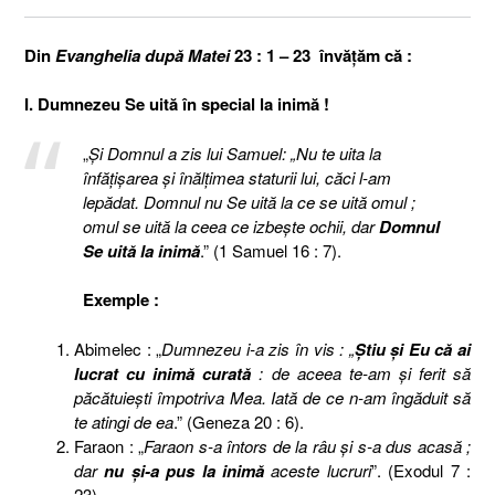
Din
Evanghelia după Matei
23 : 1 – 23 învăţăm că :
I. Dumnezeu Se uită în special la inimă !
„
Şi Domnul a zis lui Samuel: „Nu te uita la
înfăţişarea şi înălţimea staturii lui, căci l-am
lepădat. Domnul nu Se uită la ce se uită omul ;
omul se uită la ceea ce izbeşte ochii, dar
Domnul
Se uită la inimă
.” (1 Samuel 16 : 7).
Exemple :
Abimelec : „
Dumnezeu i-a zis în vis : „
Ştiu şi Eu că ai
lucrat cu inimă curată
: de aceea te-am şi ferit să
păcătuieşti împotriva Mea. Iată de ce n-am îngăduit să
te atingi de ea
.” (Geneza 20 : 6).
Faraon : „
Faraon s-a întors de la râu şi s-a dus acasă ;
dar
nu şi-a pus la inimă
aceste lucruri
”. (Exodul 7 :
23).