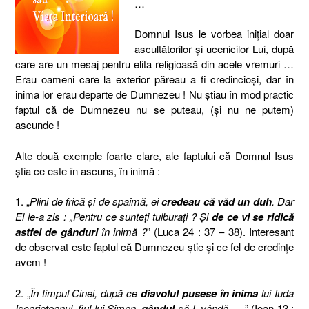
…
Domnul Isus le vorbea iniţial doar
ascultătorilor şi ucenicilor Lui, după
care are un mesaj pentru elita religioasă din acele vremuri …
Erau oameni care la exterior păreau a fi credincioşi, dar în
inima lor erau departe de Dumnezeu !
Nu ştiau în mod practic
faptul că de Dumnezeu nu se puteau, (şi nu ne putem)
ascunde !
Alte două exemple foarte clare, ale faptului că Domnul Isus
ştia ce este în ascuns, în inimă :
1. „
Plini de frică şi de spaimă, ei
credeau că văd un duh
. Dar
El le-a zis : „Pentru ce sunteţi tulburaţi ? Şi
de ce vi se ridică
astfel de gânduri
în inimă ?
” (Luca 24 : 37 – 38). Interesant
de observat este faptul că Dumnezeu ştie şi ce fel de credinţe
avem !
2. „
În timpul Cinei, după ce
diavolul pusese în inima
lui Iuda
Iscarioteanul, fiul lui Simon,
gândul
să-L vândă
… ” (Ioan 13 :