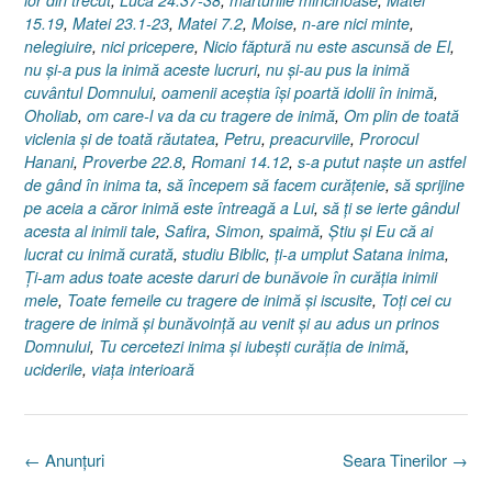
lor din trecut
,
Luca 24.37-38
,
mărturiile mincinoase
,
Matei
15.19
,
Matei 23.1-23
,
Matei 7.2
,
Moise
,
n-are nici minte
,
nelegiuire
,
nici pricepere
,
Nicio făptură nu este ascunsă de El
,
nu şi-a pus la inimă aceste lucruri
,
nu şi-au pus la inimă
cuvântul Domnului
,
oamenii aceştia îşi poartă idolii în inimă
,
Oholiab
,
om care-l va da cu tragere de inimă
,
Om plin de toată
viclenia şi de toată răutatea
,
Petru
,
preacurviile
,
Prorocul
Hanani
,
Proverbe 22.8
,
Romani 14.12
,
s-a putut naşte un astfel
de gând în inima ta
,
să începem să facem curăţenie
,
să sprijine
pe aceia a căror inimă este întreagă a Lui
,
să ţi se ierte gândul
acesta al inimii tale
,
Safira
,
Simon
,
spaimă
,
Ştiu şi Eu că ai
lucrat cu inimă curată
,
studiu Biblic
,
ţi-a umplut Satana inima
,
Ţi-am adus toate aceste daruri de bunăvoie în curăţia inimii
mele
,
Toate femeile cu tragere de inimă şi iscusite
,
Toţi cei cu
tragere de inimă şi bunăvoinţă au venit şi au adus un prinos
Domnului
,
Tu cercetezi inima şi iubeşti curăţia de inimă
,
uciderile
,
viaţa interioară
Post
←
Anunţuri
Seara Tinerilor
→
navigation