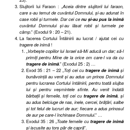
Slujitorii lui Faraon : „
Aceia dintre slujitorii lui faraon,
care s-au temut de cuvântul Domnului, şi-au adunat în
case robii şi turmele. Dar cei ce
nu şi-au pus la inimă
cuvântul Domnului şi-au lăsat robii şi turmele pe
câmp
.” (Exodul 9 : 20 – 21).
La facerea Cortului Întâlnirii au lucrat / ajutat cei
cu
tragere de inimă
!
„
Vorbeşte copiilor lui Israel să-Mi aducă un dar; să-l
primiţi pentru Mine de la orice om care-l va da cu
tragere de inimă
.” (Exodul 25 : 2) …
Exod 35 : 21 – 22 „
Toţi cei cu
tragere de inimă
şi
bunăvoinţă au venit şi au adus un prinos Domnului
pentru lucrarea Cortului întâlnirii, pentru toată slujba
lui şi pentru veşmintele sfinte. Au venit îndată
bărbaţii şi femeile, toţi cei cu
tragere de inimă
, şi
au adus belciuge de nas, inele, cercei, brăţări, salbe
şi tot felul de lucruri de aur; fiecare a adus prinosul
de aur pe care-l închinase Domnului
.” …
Exodul 35 : 26 „
Toate femeile cu
tragere de inimă
şi iscusite au tors păr de capră
”.