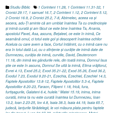
Studiu Biblic
1 Corinteni 11.28
,
1 Corinteni 11.31-32
,
1
Cronici 29.17
,
1 samuel 16.7
,
2 Corinteni 1.12
,
2 Corinteni 5.12
,
2 Cronici 16.9
,
2 Cronici 25.2
,
7-8
,
Abimelec
,
aceea va şi
secera
,
adu-Ţi aminte că am umblat înaintea Ta cu credincioşie
şi inimă curată şi am făcut ce este bine înaintea Ta
,
Anania
,
apostolul Pavel
,
Asa
,
ascuns
,
Beţaleel
,
ce este în inimă
,
Ce
seamănă omul
,
ci totul este gol şi descoperit înaintea ochilor
Aceluia cu care avem a face
,
Cortul întâlnirii
,
cu o inimă care nu
era în totul dată Lui
,
cu o sfinţenie şi curăţie de inimă date de
Dumnezeu
,
curăţia de inimă
,
curviile
,
David
,
Deuteronom
11.18
,
din inimă ies gândurile rele
,
din toată inima
,
Domnul Isus
ştie ce este în ascuns
,
Domnul Se uită la inimă
,
Elima vrăjitorul
,
Evrei 4.13
,
Exod 25.2
,
Exod 35.21-22
,
Exod 35.26
,
Exod 36.2
,
Exodul 7.23
,
Exodul 9.20-21
,
Ezechia
,
Ezechiel
,
Ezechiel 14.3
,
Faptele Apostolilor 13.8-12
,
Faptele Apostolilor 5.3-4
,
Faptele
Apostolilor 8.20-23
,
Faraon
,
Filipeni 1.18
,
frică
,
fura
,
furtişagurile
,
Galateni 6.4
,
hulele.” Matei 15.19
,
inima
,
inima
curată
,
inima ta nu este curată înaintea lui Dumnezeu
,
Ioan
13.2
,
Ioan 2.23-25
,
Iov 4.8
,
Isaia 38.3
,
Isaia 44.19
,
Isaia 65.7
,
judecă
,
lanţurile fărădelegii
,
le voi măsura plata pentru faptele