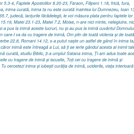
or 5.3-4
,
Faptele Apostolilor 8.20-23
,
Faraon
,
Filipeni 1.18
,
frică
,
fura
,
ma
,
inima curată
,
inima ta nu este curată înaintea lui Dumnezeu
,
Ioan 1
 65.7
,
judecă
,
lanţurile fărădelegii
,
le voi măsura plata pentru faptele lor
 15.19
,
Matei 23.1-23
,
Matei 7.2
,
Moise
,
n-are nici minte
,
nelegiuire
,
nic
şi-a pus la inimă aceste lucruri
,
nu şi-au pus la inimă cuvântul Domnulu
m care-l va da cu tragere de inimă
,
Om plin de toată viclenia şi de toat
erbe 22.8
,
Romani 14.12
,
s-a putut naşte un astfel de gând în inima ta
 căror inimă este întreagă a Lui
,
să ţi se ierte gândul acesta al inimii tal
imă curată
,
studiu Biblic
,
ţi-a umplut Satana inima
,
Ţi-am adus toate ac
ile cu tragere de inimă şi iscusite
,
Toţi cei cu tragere de inimă şi
,
Tu cercetezi inima şi iubeşti curăţia de inimă
,
uciderile
,
viaţa interioară