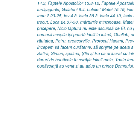
14.3
,
Faptele Apostolilor 13.8-12
,
Faptele Apostolil
furtişagurile
,
Galateni 6.4
,
hulele.” Matei 15.19
,
ini
Ioan 2.23-25
,
Iov 4.8
,
Isaia 38.3
,
Isaia 44.19
,
Isaia
trecut
,
Luca 24.37-38
,
mărturiile mincinoase
,
Matei
pricepere
,
Nicio făptură nu este ascunsă de El
,
nu 
oamenii aceştia îşi poartă idolii în inimă
,
Oholiab
,
o
răutatea
,
Petru
,
preacurviile
,
Prorocul Hanani
,
Prov
începem să facem curăţenie
,
să sprijine pe aceia a
Safira
,
Simon
,
spaimă
,
Ştiu şi Eu că ai lucrat cu in
daruri de bunăvoie în curăţia inimii mele
,
Toate feme
bunăvoinţă au venit şi au adus un prinos Domnului