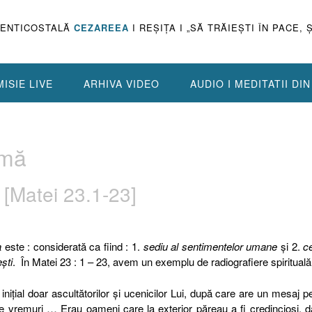
PENTICOSTALĂ
CEZAREEA
I REŞIŢA I „SĂ TRĂIEŞTI ÎN PACE, 
ISIE LIVE
ARHIVA VIDEO
AUDIO I MEDITATII DI
imă
 [Matei 23.1-23]
a
este : considerată ca fiind : 1.
sediu al sentimentelor umane
şi 2.
c
eşti
.
În Matei 23 : 1 – 23, avem un exemplu de radiografiere spiritual
niţial doar ascultătorilor şi ucenicilor Lui, după care are un mesaj p
ele vremuri … Erau oameni care la exterior păreau a fi credincioşi, d