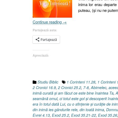
inima lor erau depar
puteau, (şi nu ne pute
„Inima
Continue reading
→
sau
Partajează asta:
Viaţa
interioară
Partajează
[Matei
23.1-
Apreciază:
23]”
Studiu Biblic
1 Corinteni 11.28
,
1 Corinteni 
2 Cronici 16.9
,
2 Cronici 25.2
,
7-8
,
Abimelec
,
aceea
inimă curată şi am făcut ce este bine înaintea Ta
,
A
seamănă omul
,
ci totul este gol şi descoperit înai
era în totul dată Lui
,
cu o sfinţenie şi curăţie de i
din inimă ies gândurile rele
,
din toată inima
,
Domnul
Evrei 4.13
,
Exod 25.2
,
Exod 35.21-22
,
Exod 35.26