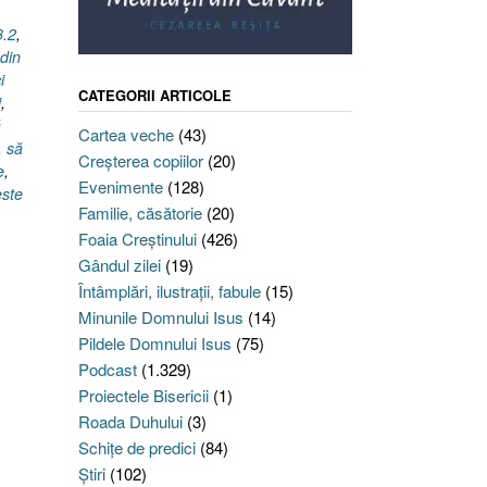
3.2
,
 din
i
CATEGORII ARTICOLE
i
,
ă
Cartea veche
(43)
,
să
Creşterea copiilor
(20)
e
,
Evenimente
(128)
este
Familie, căsătorie
(20)
Foaia Creştinului
(426)
Gândul zilei
(19)
Întâmplări, ilustraţii, fabule
(15)
Minunile Domnului Isus
(14)
Pildele Domnului Isus
(75)
Podcast
(1.329)
Proiectele Bisericii
(1)
Roada Duhului
(3)
Schiţe de predici
(84)
Ştiri
(102)