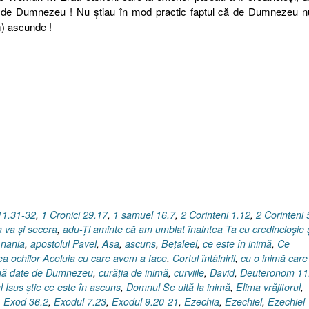
te de Dumnezeu !
Nu ştiau în mod practic faptul că de Dumnezeu n
m) ascunde !
11.31-32
,
1 Cronici 29.17
,
1 samuel 16.7
,
2 Corinteni 1.12
,
2 Corinteni 
 va şi secera
,
adu-Ţi aminte că am umblat înaintea Ta cu credincioşie 
nania
,
apostolul Pavel
,
Asa
,
ascuns
,
Beţaleel
,
ce este în inimă
,
Ce
ntea ochilor Aceluia cu care avem a face
,
Cortul întâlnirii
,
cu o inimă care
nimă date de Dumnezeu
,
curăţia de inimă
,
curviile
,
David
,
Deuteronom 11
 Isus ştie ce este în ascuns
,
Domnul Se uită la inimă
,
Elima vrăjitorul
,
,
Exod 36.2
,
Exodul 7.23
,
Exodul 9.20-21
,
Ezechia
,
Ezechiel
,
Ezechiel