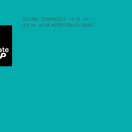
SLUJBE : DUMINICA 9 - 12 18 - 20
JOI 18 - 20 VĂ AȘTEPTĂM CU DRAG !