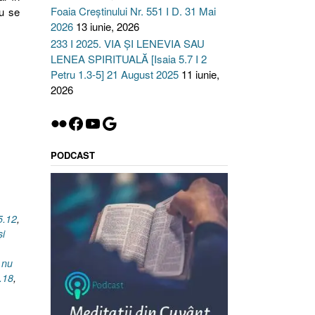
Foaia Creștinului Nr. 551 I D. 31 Mai
u se
2026
13 iunie, 2026
233 I 2025. VIA ȘI LENEVIA SAU
LENEA SPIRITUALĂ [Isaia 5.7 I 2
Petru 1.3-5] 21 August 2025
11 iunie,
2026
Flickr
Facebook
YouTube
Google
PODCAST
5.12
,
şi
 nu
.18
,