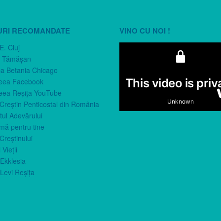
URI RECOMANDATE
VINO CU NOI !
E. Cluj
n Tămăşan
ca Betania Chicago
eea Facebook
eea Reşiţa YouTube
 Creştin Penticostal din România
ul Adevărului
imă pentru tine
Creştinului
 Vieţii
Ekklesia
Levi Reşiţa