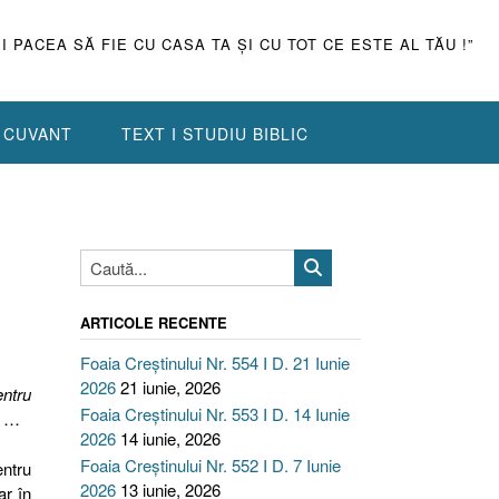
ŞI PACEA SĂ FIE CU CASA TA ŞI CU TOT CE ESTE AL TĂU !”
N CUVANT
TEXT I STUDIU BIBLIC
ARTICOLE RECENTE
Foaia Creștinului Nr. 554 I D. 21 Iunie
2026
21 iunie, 2026
entru
Foaia Creștinului Nr. 553 I D. 14 Iunie
ă …
2026
14 iunie, 2026
Foaia Creștinului Nr. 552 I D. 7 Iunie
entru
2026
13 iunie, 2026
ar în