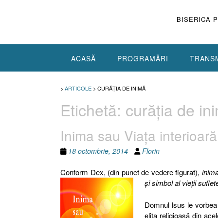
Skip
to
BISERICA 
content
ACASĂ
PROGRAMĂRI
TRANSM
>
ARTICOLE
>
CURĂŢIA DE INIMĂ
Etichetă:
curăţia de in
Inima sau Viaţa interioară
18 octombrie, 2014
Florin
Conform Dex, (din punct de vedere figurat),
inim
şi simbol al vieţii suflet
Domnul Isus le vorbea i
elita religioasă din ac