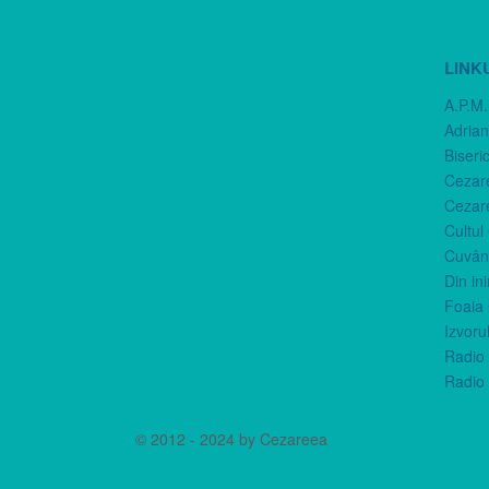
LINK
A.P.M.
Adria
Biseri
Cezar
Cezar
Cultul
Cuvânt
Din in
Foaia 
Izvorul
Radio 
Radio 
© 2012 - 2024 by Cezareea