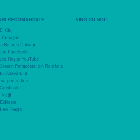
URI RECOMANDATE
VINO CU NOI !
E. Cluj
n Tămăşan
ca Betania Chicago
eea Facebook
eea Reşiţa YouTube
 Creştin Penticostal din România
ul Adevărului
imă pentru tine
Creştinului
 Vieţii
Ekklesia
Levi Reşiţa