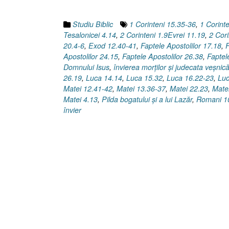
morţilor
[Faptele
Studiu Biblic
1 Corinteni 15.35-36
,
1 Corint
Apostolilor
Tesalonicei 4.14
,
2 Corinteni 1.9Evrei 11.19
,
2 Cori
17.18,
20.4-6
,
Exod 12.40-41
,
Faptele Apostolilor 17.18
,
F
32-
Apostolilor 24.15
,
Faptele Apostolilor 26.38
,
Faptel
34]”
Domnului Isus
,
învierea morţilor şi judecata veşnic
26.19
,
Luca 14.14
,
Luca 15.32
,
Luca 16.22-23
,
Luc
Matei 12.41-42
,
Matei 13.36-37
,
Matei 22.23
,
Mate
Matei 4.13
,
Pilda bogatului şi a lui Lazăr
,
Romani 1
învier