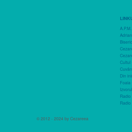
LINK
A.P.M.
Adria
Biseri
Cezar
Cezar
Cultul
Cuvânt
Din in
Foaia 
Izvorul
Radio 
Radio 
© 2012 - 2024 by Cezareea