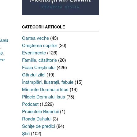
1
CATEGORII ARTICOLE
Cartea veche
(43)
Isaia
Creşterea copiilor
(20)
4
,
Evenimente
(128)
46
,
pre
Familie, căsătorie
(20)
Foaia Creştinului
(426)
Gândul zilei
(19)
Întâmplări, ilustraţii, fabule
(15)
Minunile Domnului Isus
(14)
Pildele Domnului Isus
(75)
Podcast
(1.329)
Proiectele Bisericii
(1)
Roada Duhului
(3)
Schiţe de predici
(84)
Ştiri
(102)