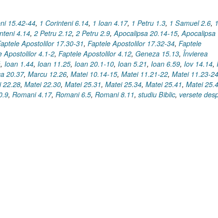
eni 15.42-44
,
1 Corinteni 6.14
,
1 Ioan 4.17
,
1 Petru 1.3
,
1 Samuel 2.6
,
nteni 4.14
,
2 Petru 2.12
,
2 Petru 2.9
,
Apocalipsa 20.14-15
,
Apocalipsa
aptele Apostolilor 17.30-31
,
Faptele Apostolilor 17.32-34
,
Faptele
e Apostolilor 4.1-2
,
Faptele Apostolilor 4.12
,
Geneza 15.13
,
Învierea
ă
,
Ioan 1.44
,
Ioan 11.25
,
Ioan 20.1-10
,
Ioan 5.21
,
Ioan 6.59
,
Iov 14.14
,
a 20.37
,
Marcu 12.26
,
Matei 10.14-15
,
Matei 11.21-22
,
Matei 11.23-2
i 22.28
,
Matei 22.30
,
Matei 25.31
,
Matei 25.34
,
Matei 25.41
,
Matei 25.
0.9
,
Romani 4.17
,
Romani 6.5
,
Romani 8.11
,
studiu Biblic
,
versete des