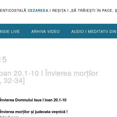
PENTICOSTALĂ
CEZAREEA
I REŞIŢA I „SĂ TRĂIEŞTI ÎN PACE, 
ISIE LIVE
ARHIVA VIDEO
AUDIO I MEDITATII DI
15
oan 20.1-10 I Învierea morţilor
, 32-34]
Învierea Domnului Isus I Ioan 20.1-10
Învierea morţilor şi judecata veşnică !