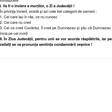
Introducere
I. Va fi o înviere a morţilor, o Zi a Judecăţii !
În privinţa învierii, există şi azi cele trei categorii de oameni :
1. Cei care iau în râs, ce nu cunosc
2. Cei care nu cred
3. Cei ce cred Cuvântul, Îl cred pe Dumnezeu şi ştiu că Dumnezeu 
învia pe cei morţi
II. În Ziua Judecăţii, pentru unii se vor acorda răsplătirile, iar p
ceilalţi se va pronunţa sentinţa condamnării veşnice !