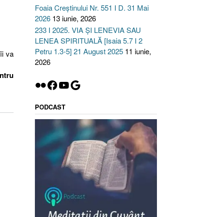
Foaia Creștinului Nr. 551 I D. 31 Mai
2026
13 iunie, 2026
233 I 2025. VIA ȘI LENEVIA SAU
LENEA SPIRITUALĂ [Isaia 5.7 I 2
Petru 1.3-5] 21 August 2025
11 iunie,
îi va
2026
entru
Flickr
Facebook
YouTube
Google
PODCAST