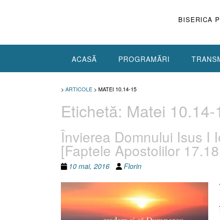
Skip
to
BISERICA 
content
ACASĂ
PROGRAMĂRI
TRANSM
>
ARTICOLE
>
MATEI 10.14-15
Etichetă:
Matei 10.14-
Învierea Domnului Isus I I
[Faptele Apostolilor 17.18
10 mai, 2016
Florin