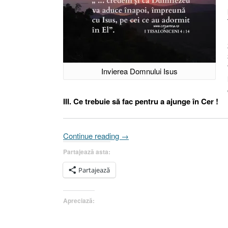
Invierea Domnului Isus
III. Ce trebuie să fac pentru a ajunge în Cer !
„Învierea
Continue reading
→
Domnului
Partajează asta:
Isus
I
Partajează
Ioan
20.1-
Apreciază:
10
I
Învierea