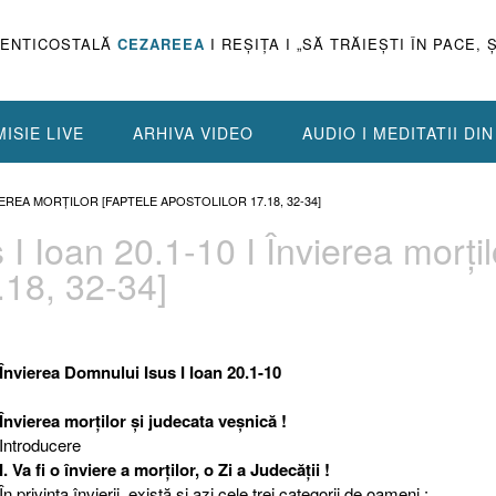
PENTICOSTALĂ
CEZAREEA
I REŞIŢA I „SĂ TRĂIEŞTI ÎN PACE, 
ISIE LIVE
ARHIVA VIDEO
AUDIO I MEDITATII DI
VIEREA MORŢILOR [FAPTELE APOSTOLILOR 17.18, 32-34]
I Ioan 20.1-10 I Învierea morţil
.18, 32-34]
Învierea Domnului Isus I Ioan 20.1-10
Învierea morţilor şi judecata veşnică !
Introducere
I. Va fi o înviere a morţilor, o Zi a Judecăţii !
În privinţa învierii, există şi azi cele trei categorii de oameni :