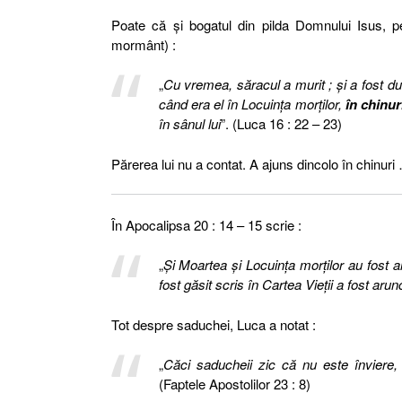
Poate că şi bogatul din pilda Domnului Isus, p
mormânt) :
„
Cu vremea, săracul a murit ; şi a fost dus
când era el în Locuinţa morţilor,
în chinur
în sânul lui
”. (Luca 16 : 22 – 23)
Părerea lui nu a contat. A ajuns dincolo în chinuri 
În Apocalipsa 20 : 14 – 15 scrie :
„
Şi Moartea şi Locuinţa morţilor au fost a
fost găsit scris în Cartea Vieţii a fost arun
Tot despre saduchei, Luca a notat :
„
Căci saducheii zic că nu este înviere,
(Faptele Apostolilor 23 : 8)