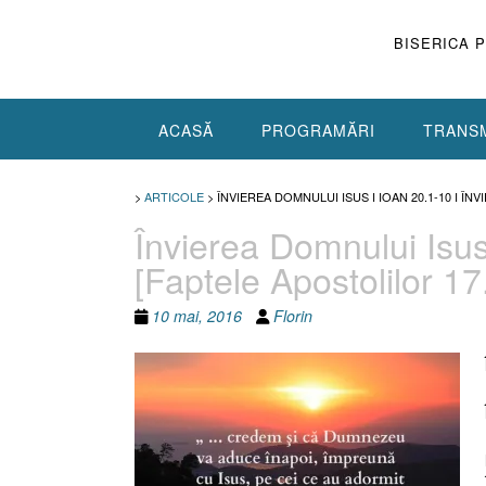
Skip
to
BISERICA 
content
ACASĂ
PROGRAMĂRI
TRANSM
>
ARTICOLE
>
ÎNVIEREA DOMNULUI ISUS I IOAN 20.1-10 I ÎN
Învierea Domnului Isus 
[Faptele Apostolilor 17
10 mai, 2016
Florin