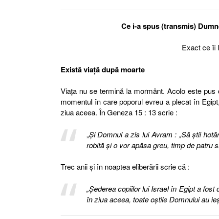
Ce i-a spus (transmis) Dumnez
Exact ce îi
Există viaţă după moarte
Viaţa nu se termină la mormânt. Acolo este pus d
momentul în care poporul evreu a plecat în Egipt, 
ziua aceea. În Geneza 15 : 13 scrie :
„
Şi Domnul a zis lui Avram : „Să ştii hotăr
robită şi o vor apăsa greu, timp de patru s
Trec anii şi în noaptea eliberării scrie că :
„Şederea copiilor lui Israel în Egipt a fost
în ziua aceea, toate oştile Domnului au ieşi