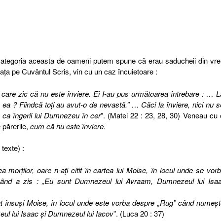
categoria aceasta de oameni putem spune că erau saducheii din vr
iaţa pe Cuvântul Scris, vin cu un caz încuietoare :
, care zic că nu este înviere. Ei I-au pus următoarea întrebare : … L
i ea ? Fiindcă toţi au avut-o de nevastă.” … Căci la înviere, nici nu s
fi ca îngerii lui Dumnezeu în cer
”. (Matei 22 : 23, 28, 30) Veneau cu 
 părerile,
cum că nu este înviere
.
texte) :
ea morţilor, oare n-aţi citit în cartea lui Moise, în locul unde se vor
ând a zis : „Eu sunt Dumnezeul lui Avraam, Dumnezeul lui Isaa
tat însuşi Moise, în locul unde este vorba despre „Rug” când numeş
l lui Isaac şi Dumnezeul lui Iacov
”. (Luca 20 : 37)