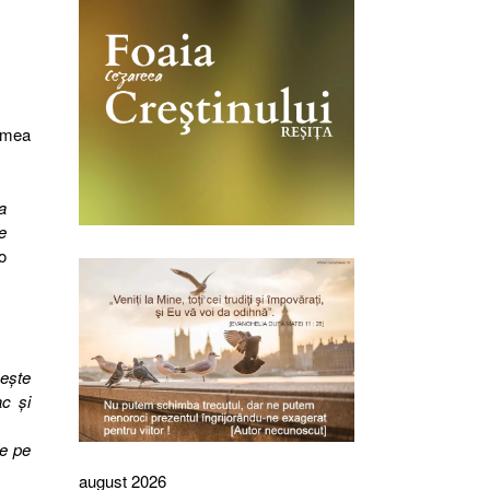
emea
a
e
o
beşte
c şi
te pe
august 2026