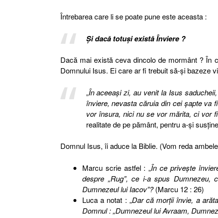
Întrebarea care li se poate pune este aceasta :
Şi dacă totuşi există Înviere ?
Dacă mai există ceva dincolo de mormânt ? În 
Domnului Isus. Ei care ar fi trebuit să-şi bazeze v
„
În aceeaşi zi, au venit la Isus saducheii
înviere, nevasta căruia din cei şapte va f
vor însura, nici nu se vor mărita, ci vor 
realitate de pe pământ, pentru a-şi susţine
Domnul Isus, îi aduce la Biblie. (Vom reda ambele 
Marcu scrie astfel : „
În ce priveşte învier
despre „Rug”, ce i-a spus Dumnezeu, c
Dumnezeul lui Iacov”?
(Marcu 12 : 26)
Luca a notat : „
Dar că morţii învie, a ară
Domnul : „Dumnezeul lui Avraam, Dumnezeu