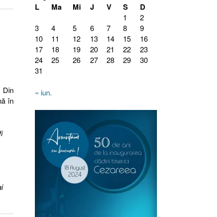
L
Ma
Mi
J
V
S
D
1
2
3
4
5
6
7
8
9
10
11
12
13
14
15
16
17
18
19
20
21
22
23
24
25
26
27
28
29
30
31
! Din
« iun.
nă în
i
i