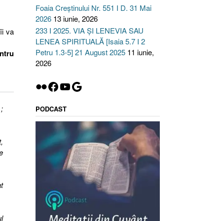
Foaia Creștinului Nr. 551 I D. 31 Mai
2026
13 iunie, 2026
233 I 2025. VIA ȘI LENEVIA SAU
îi va
LENEA SPIRITUALĂ [Isaia 5.7 I 2
Petru 1.3-5] 21 August 2025
11 iunie,
entru
2026
Flickr
Facebook
YouTube
Google
;
PODCAST
,
e
t
l