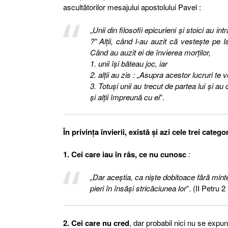
ascultătorilor mesajului apostolului Pavel :
„
Unii din filosofii epicurieni şi stoici au i
?” Alţii, când l-au auzit că vesteşte pe 
Când au auzit ei de învierea morţilor,
1. unii îşi băteau joc, iar
2. alţii au zis : „Asupra acestor lucruri te v
3. Totuşi unii au trecut de partea lui şi a
şi alţii împreună cu ei
”.
În privinţa învierii, există şi azi cele trei categ
1. Cei care iau în râs, ce nu cunosc
:
„Dar aceştia, ca nişte dobitoace fără minte,
pieri în însăşi stricăciunea lor
”. (II Petru 2 
2. Cei care nu cred
, dar probabil nici nu se expu