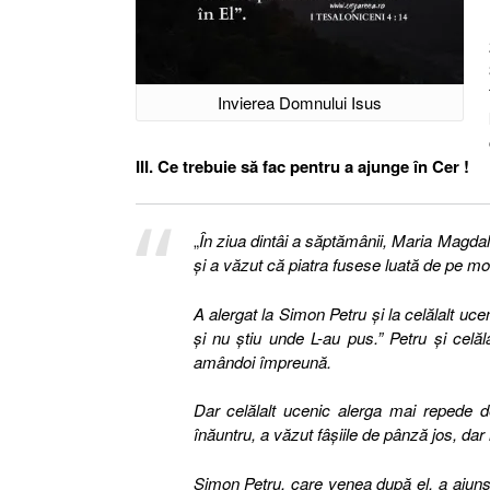
Invierea Domnului Isus
III. Ce trebuie să fac pentru a ajunge în Cer !
„
În ziua dintâi a săptămânii, Maria Magda
şi a văzut că piatra fusese luată de pe m
A alergat la Simon Petru şi la celălalt uce
şi nu ştiu unde L-au pus.”
Petru şi celă
amândoi împreună.
Dar celălalt ucenic alerga mai repede 
înăuntru, a văzut fâşiile de pânză jos, dar n
Simon Petru, care venea după el, a ajuns ş