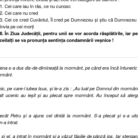
1. Cei care iau în râs, ce nu cunosc
2. Cei care nu cred
3. Cei ce cred Cuvântul, Îl cred pe Dumnezeu şi ştiu că Dumnezeu 
învia pe cei morţi
II. În Ziua Judecăţii, pentru unii se vor acorda răsplătirile, iar p
ceilalţi se va pronunţa sentinţa condamnării veşnice !
lena s-a dus dis-de-dimineaţă la mormânt, pe când era încă întuneric 
ormânt.
nic, pe care-l iubea Isus, şi le-a zis : „Au luat pe Domnul din mormânt
lalt ucenic au ieşit şi au plecat spre mormânt. Au început să alerg
decât
Petru şi a ajuns cel dintâi la mormânt. S-a plecat şi s-a uita
-a intrat.
i el, a intrat în mormânt şi a văzut fâşiile de pânză jos. Iar ştergaru