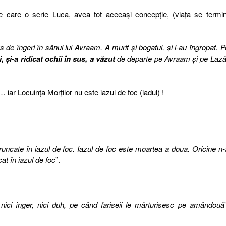
e care o scrie Luca, avea tot aceeaşi concepţie, (viaţa se termi
 de îngeri în sânul lui Avraam. A murit şi bogatul, şi l-au îngropat. P
i, şi-a ridicat ochii în sus, a văzut
de departe pe Avraam şi pe Lază
… iar Locuinţa Morţilor nu este iazul de foc (iadul) !
runcate în iazul de foc. Iazul de foc este moartea a doua. Oricine n-
cat în iazul de foc
”.
 nici înger, nici duh, pe când fariseii le mărturisesc pe amândouă