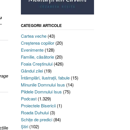
u
–
CATEGORII ARTICOLE
Cartea veche
(43)
Creşterea copiilor
(20)
Evenimente
(128)
Familie, căsătorie
(20)
Foaia Creştinului
(426)
Gândul zilei
(19)
rage
Întâmplări, ilustraţii, fabule
(15)
Minunile Domnului Isus
(14)
Pildele Domnului Isus
(75)
Podcast
(1.329)
Proiectele Bisericii
(1)
Roada Duhului
(3)
Schiţe de predici
(84)
Ştiri
(102)
ţiile