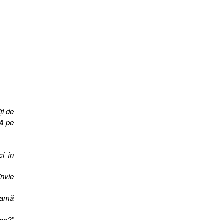
ţi de
ră pe
i în
nvie
eamă
rce?”