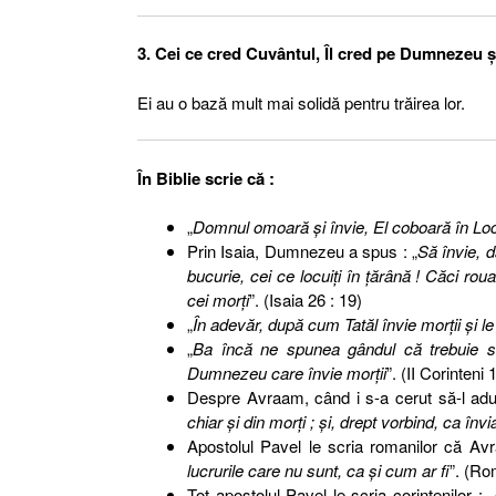
3. Cei ce cred Cuvântul, Îl cred pe Dumnezeu şi
Ei au o bază mult mai solidă pentru trăirea lor.
În Biblie scrie că :
„
Domnul omoară şi învie, El coboară în Locu
Prin Isaia, Dumnezeu a spus : „
Să învie, d
bucurie, cei ce locuiţi în ţărână ! Căci ro
cei morţi
”. (Isaia 26 : 19)
„
În adevăr, după cum Tatăl învie morţii şi le 
„
Ba încă ne spunea gândul că trebuie s
Dumnezeu care învie morţii
”. (II Corinteni 1
Despre Avraam, când i s-a cerut să-l aduc
chiar şi din morţi ; şi, drept vorbind, ca învi
Apostolul Pavel le scria romanilor că A
lucrurile care nu sunt, ca şi cum ar fi
”. (Ro
Tot apostolul Pavel le scria corintenilor : „