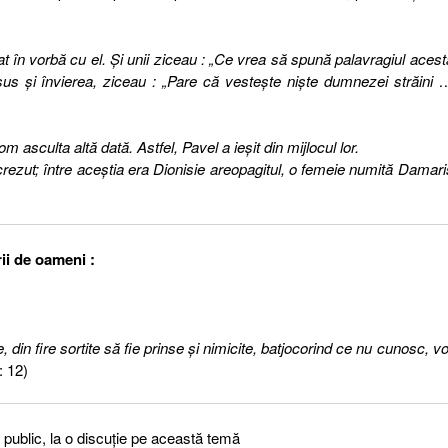
ntrat în vorbă cu el. Şi unii ziceau : „Ce vrea să spună palavragiul acest
Isus şi învierea, ziceau : „Pare că vesteşte nişte dumnezei străini 
om asculta altă dată. Astfel, Pavel a ieşit din mijlocul lor.
u crezut; între aceştia era Dionisie areopagitul, o femeie numită Damari
orii de oameni :
 din fire sortite să fie prinse şi nimicite, batjocorind ce nu cunosc, vo
: 12)
n public, la o discuţie pe această temă