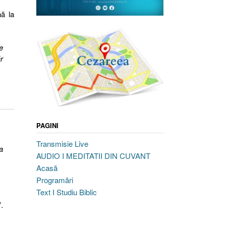
nă la
e
r
PAGINI
Transmisie Live
a
AUDIO I MEDITATII DIN CUVANT
Acasă
Programări
Text I Studiu Biblic
”.