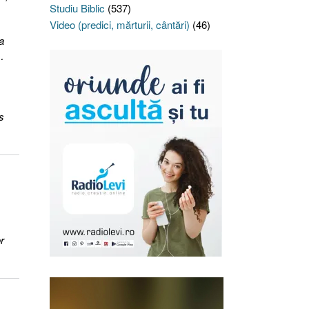
Studiu Biblic
(537)
Video (predici, mărturii, cântări)
(46)
a
…
s
r