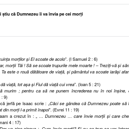
 ştiu că Dumnezeu îi va învia pe cei morţi
inţa morţilor şi El scoate de acolo
”. (I Samuel 2 : 6)
ar, morţii Tăi ! Să se scoale trupurile mele moarte ! – Treziţi-vă şi sări
ua Ta este o rouă dătătoare de viaţă, şi pământul va scoate iarăşi afa
dă viaţă, tot aşa şi Fiul dă viaţă cui vrea
”. (Ioan 5 : 21)
ă murim ; pentru ca să ne punem încrederea nu în noi înşine, c
 : 9)
ă jerfă pe Isaac scrie : „
Căci se gândea că Dumnezeu poate să î
at din morţi l-a primit înapoi
”. (Evrei 11 : 19)
vraam a crezut în : „ …
Dumnezeu … care învie morţii şi care ch
mani 4 : 17)
Dar va zice cineva : „Cum învie morţii? Şi cu ce trup se vor întoa