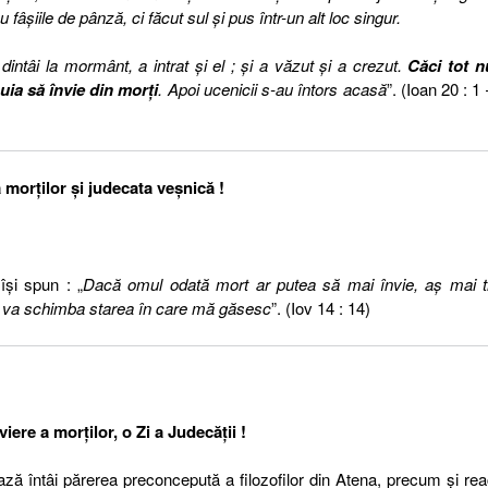
fâşiile de pânză, ci făcut sul şi pus într-un alt loc singur.
dintâi la mormânt, a intrat şi el ; şi a văzut şi a crezut.
Căci tot n
uia să învie din morţi
. Apoi ucenicii s-au întors acasă
”. (Ioan 20 : 1 
 morţilor şi judecata veşnică !
îşi spun : „
Dacă omul odată mort ar putea să mai învie, aş mai t
se va schimba starea în care mă găsesc
”. (Iov 14 : 14)
nviere a morţilor, o Zi a Judecăţii !
ază întâi părerea preconcepută a filozofilor din Atena, precum şi reac