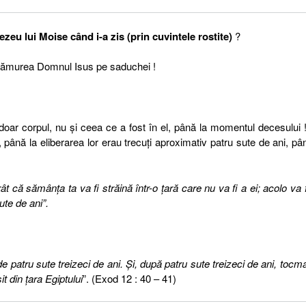
eu lui Moise când i-a zis (prin cuvintele rostite)
?
 lămurea Domnul Isus pe saduchei !
oar corpul, nu şi ceea ce a fost în el, până la momentul decesului 
până la eliberarea lor erau trecuţi aproximativ patru sute de ani, pâ
ât că sămânţa ta va fi străină într-o ţară care nu va fi a ei; acolo va f
ute de ani”.
 de patru sute treizeci de ani. Şi, după patru sute treizeci de ani, tocma
t din ţara Egiptului
”. (Exod 12 : 40 – 41)