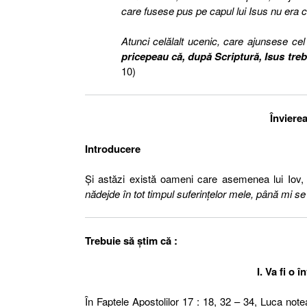
care fusese pus pe capul lui Isus nu era cu 
Atunci celălalt ucenic, care ajunsese cel 
pricepeau că, după Scriptură, Isus treb
10)
Învierea
Introducere
Şi astăzi există oameni care asemenea lui Iov, 
nădejde în tot timpul suferinţelor mele, până mi 
Trebuie să ştim că :
I. Va fi o î
În Faptele Apostolilor 17 : 18, 32 – 34, Luca note