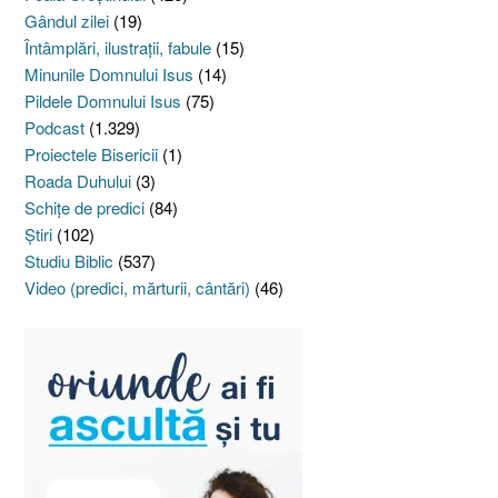
Gândul zilei
(19)
Întâmplări, ilustraţii, fabule
(15)
Minunile Domnului Isus
(14)
Pildele Domnului Isus
(75)
Podcast
(1.329)
Proiectele Bisericii
(1)
Roada Duhului
(3)
Schiţe de predici
(84)
Ştiri
(102)
Studiu Biblic
(537)
Video (predici, mărturii, cântări)
(46)