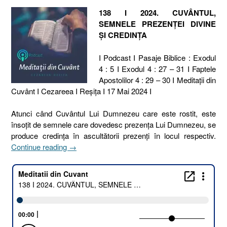
138 I 2024. CUVÂNTUL,
SEMNELE PREZENȚEI DIVINE
ȘI CREDINȚA
I Podcast I Pasaje Biblice : Exodul
4 : 5 I Exodul 4 : 27 – 31 I Faptele
Apostolilor 4 : 29 – 30 I Meditaţii din
Cuvânt I Cezareea I Reşiţa I 17 Mai 2024 I
Atunci când Cuvântul Lui Dumnezeu care este rostit, este
însoțit de semnele care dovedesc prezența Lui Dumnezeu, se
produce credința în ascultătorii prezenți în locul respectiv.
„138
Continue reading
→
I
2024.
CUVÂNTUL,
SEMNELE
PREZENȚEI
DIVINE
ȘI