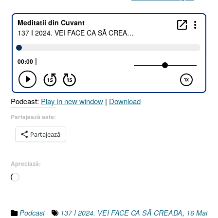
I
2024.
VEI
FACE
CA
SĂ
CREADĂ
[Exodul
3.2
Podcast:
Play in new window
|
Download
I
Exodul
Partajează asta:
4.5
Partajează
I
Evrei
12.2]
Apreciază:
16
Încarc...
Mai
2024”
Podcast
137 I 2024. VEI FACE CA SĂ CREADA
,
16 Mai