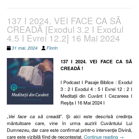
137 I 2024. VEI FACE CA SĂ
CREADĂ [Exodul 3.2 I Exodul
4.5 I Evrei 12.2] 16 Mai 2024
31 mai, 2024
Florin
137 I 2024. VEI FACE CA SĂ
CREADĂ !
I Podcast I Pasaje Biblice : Exodul
3 : 2 I Exodul 4 : 5 I Evrei 12 : 2 I
Meditaţii din Cuvânt I Cezareea I
Reşiţa I 16 Mai 2024 I
„
Vei face ca să creadă
”. Și aici este descrisă credința
mântuitoare care, vine în urma auzirii Cuvântului Lui
Dumnezeu, dar care este confirmat printr-o intervenție Divină,
„137
care este vizibilă fiind de necontestat.
Continue reading
→