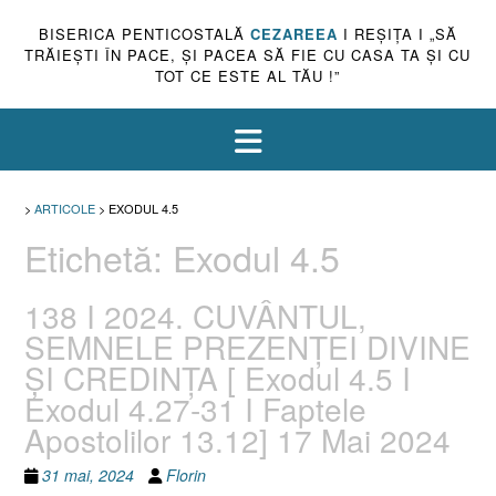
BISERICA PENTICOSTALĂ
CEZAREEA
I REŞIŢA I „SĂ
TRĂIEŞTI ÎN PACE, ŞI PACEA SĂ FIE CU CASA TA ŞI CU
TOT CE ESTE AL TĂU !”
>
ARTICOLE
>
EXODUL 4.5
Etichetă:
Exodul 4.5
138 I 2024. CUVÂNTUL,
SEMNELE PREZENȚEI DIVINE
ȘI CREDINȚA [ Exodul 4.5 I
Exodul 4.27-31 I Faptele
Apostolilor 13.12] 17 Mai 2024
31 mai, 2024
Florin