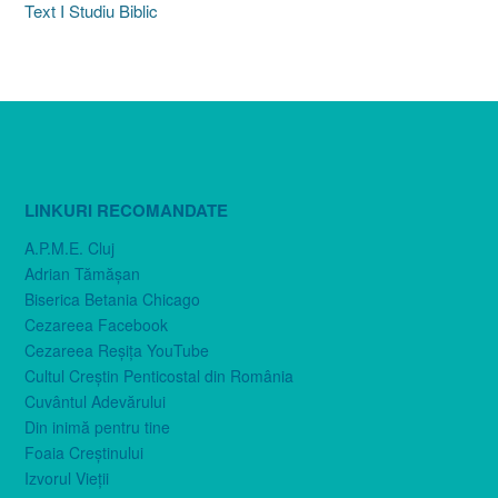
Text I Studiu Biblic
LINKURI RECOMANDATE
A.P.M.E. Cluj
Adrian Tămăşan
Biserica Betania Chicago
Cezareea Facebook
Cezareea Reşiţa YouTube
Cultul Creştin Penticostal din România
Cuvântul Adevărului
Din inimă pentru tine
Foaia Creştinului
Izvorul Vieţii