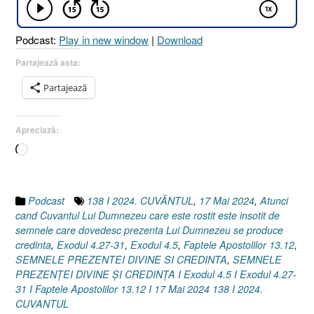
CREDINȚA
[
Podcast:
Play in new window
|
Download
Exodul
4.5
Partajează asta:
I
Partajează
Exodul
4.27-
31
Apreciază:
I
Încarc...
Faptele
Apostolilor
13.12]
17
Podcast
138 I 2024. CUVÂNTUL
,
17 Mai 2024
,
Atunci
Mai
cand Cuvantul Lui Dumnezeu care este rostit este insotit de
2024”
semnele care dovedesc prezenta Lui Dumnezeu se produce
credinta
,
Exodul 4.27-31
,
Exodul 4.5
,
Faptele Apostolilor 13.12
,
SEMNELE PREZENTEI DIVINE SI CREDINTA
,
SEMNELE
PREZENȚEI DIVINE ȘI CREDINȚA I Exodul 4.5 I Exodul 4.27-
31 I Faptele Apostolilor 13.12 I 17 Mai 2024 138 I 2024.
CUVANTUL