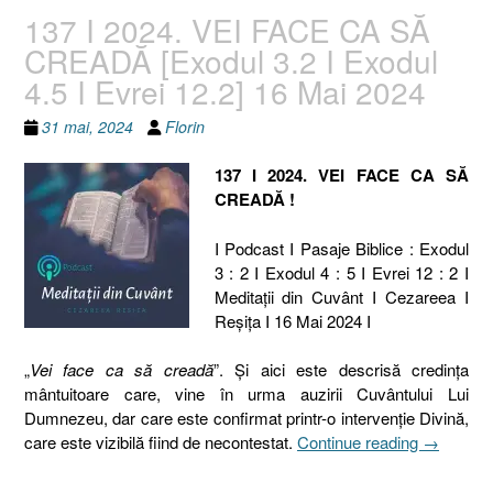
137 I 2024. VEI FACE CA SĂ
CREADĂ [Exodul 3.2 I Exodul
4.5 I Evrei 12.2] 16 Mai 2024
31 mai, 2024
Florin
137 I 2024. VEI FACE CA SĂ
CREADĂ !
I Podcast I Pasaje Biblice : Exodul
3 : 2 I Exodul 4 : 5 I Evrei 12 : 2 I
Meditaţii din Cuvânt I Cezareea I
Reşiţa I 16 Mai 2024 I
„
Vei face ca să creadă
”. Și aici este descrisă credința
mântuitoare care, vine în urma auzirii Cuvântului Lui
Dumnezeu, dar care este confirmat printr-o intervenție Divină,
„137
care este vizibilă fiind de necontestat.
Continue reading
→
I
2024.