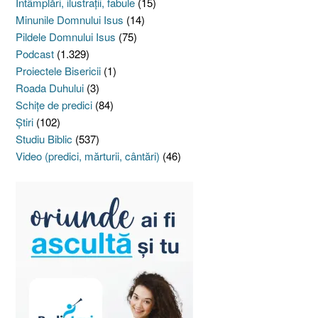
Întâmplări, ilustraţii, fabule
(15)
Minunile Domnului Isus
(14)
Pildele Domnului Isus
(75)
Podcast
(1.329)
Proiectele Bisericii
(1)
Roada Duhului
(3)
Schiţe de predici
(84)
Ştiri
(102)
Studiu Biblic
(537)
Video (predici, mărturii, cântări)
(46)