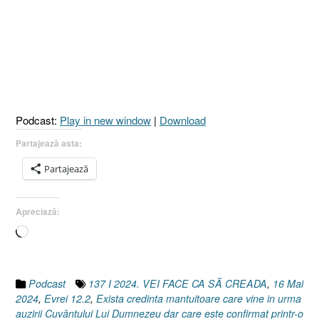
VEI
FACE
CA
SĂ
CREADĂ
[Exodul
3.2
Podcast:
Play in new window
|
Download
I
Exodul
Partajează asta:
4.5
Partajează
I
Evrei
12.2]
Apreciază:
16
Încarc...
Mai
2024”
Podcast
137 I 2024. VEI FACE CA SĂ CREADA
,
16 Mai
2024
,
Evrei 12.2
,
Exista credinta mantuitoare care vine in urma
auzirii Cuvântului Lui Dumnezeu dar care este confirmat printr-o