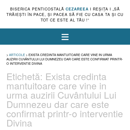
BISERICA PENTICOSTALĂ
CEZAREEA
I REŞIŢA I „SĂ
TRĂIEŞTI ÎN PACE, ŞI PACEA SĂ FIE CU CASA TA ŞI CU
TOT CE ESTE AL TĂU !”
>
ARTICOLE
>
EXISTA CREDINTA MANTUITOARE CARE VINE IN URMA
AUZIRII CUVÂNTULUI LUI DUMNEZEU DAR CARE ESTE CONFIRMAT PRINTR-
O INTERVENTIE DIVINA
Etichetă:
Exista credinta
mantuitoare care vine in
urma auzirii Cuvântului Lui
Dumnezeu dar care este
confirmat printr-o interventie
Divina