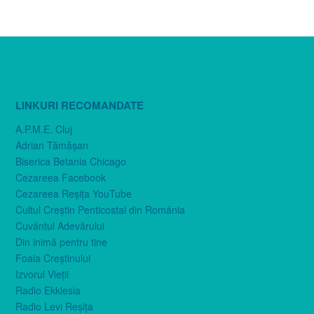
LINKURI RECOMANDATE
A.P.M.E. Cluj
Adrian Tămăşan
Biserica Betania Chicago
Cezareea Facebook
Cezareea Reşiţa YouTube
Cultul Creştin Penticostal din România
Cuvântul Adevărului
Din inimă pentru tine
Foaia Creştinului
Izvorul Vieţii
Radio Ekklesia
Radio Levi Reşiţa